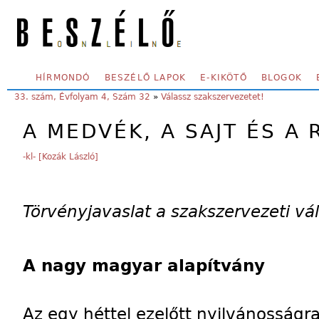
Skip to main content
SECONDARY MENU
HÍRMONDÓ
BESZÉLŐ LAPOK
E-KIKÖTŐ
BLOGOK
YOU ARE HERE:
33. szám, Évfolyam 4, Szám 32
»
Válassz szakszervezetet!
A MEDVÉK, A SAJT ÉS A 
-kl- [Kozák László]
Törvényjavaslat a szakszervezeti vá
A nagy magyar alapítvány
Az egy héttel ezelőtt nyilvánosságra