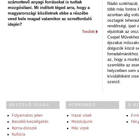
számottevő anyagi forrásokat is tudtak
Rádió székházát,
mozgósítani. Mi indított téged arra, hogy a
több más fontos 
magyarországi közéletnek ebbe a részébe
azonban alig volt
vesd bele magad valamikor az ezredforduló
osztagok teheraut
idején?
rendőrségi, ipar
eljutottak az ors
Tovább
Csepel Művekhez 
éjszakai műszakot
dolgozók közül s
forradalmárokhoz.
az, hogy a munk
szemlélte az es
helyzetben sem s
kívülállóként vise
szerző.
BESZÉLŐ ÚJSÁG
HÍRMONDÓ
E-K
Folyamatos jelen
Hazai vizek
Eml
Beszélő-beszélgetés
Mozduljunk
Fény
Roma-dosszié
Más vizek
Kultúra