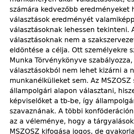
számára kedvezőbb eredményeket h
választások eredményét valamiképp
választásoknak lehessen tekinteni. A
választásoknak nem a szakszervezet
eldöntése a célja. Ott személyekre s
Munka Törvénykönyve szabályozza, 
választásokból nem lehet kizárni a 
munkanélkülieket sem. Az MSZOSZ s
állampolgári alapon választani, his
képviselőket a tb-be, így állampol
szavaznának. A többi konföderációna
az a véleménye, hogy a tárgyalásokat
MSZOSZ kifogása jogos, de gyakorlat