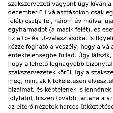
szakszervezeti vagyont úgy kívánja
december 6-i választásokon csak eg
felét) osztja fel, három év múlva, ú
egyharmadot (a másik felét), és es
Ez a tb- és üt-választásokat is figy
kézzelfogható a veszély, hogy a vál
érdektelenségbe fullad. Úgy látszik
hogy a lehető legnagyobb bizonytal
szakszervezetek körül. Így a szaks
meg, mint akik tökéletesen elveszte
bizalmát, és képtelenek is lennéne
folytatni, hiszen tovább tartana a s
az eltérő nézetek harcos ütköztetés