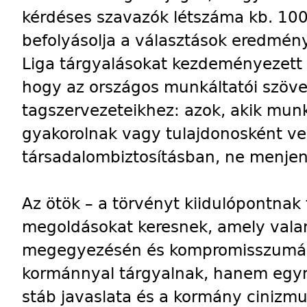
kérdéses szavazók létszáma kb. 100
befolyásolja a választások eredmén
Liga tárgyalásokat kezdeményezett
hogy az országos munkáltatói szövet
tagszervezeteikhez: azok, akik munk
gyakorolnak vagy tulajdonosként ve
társadalombiztosításban, ne menjen
Az ötök – a törvényt kiidulópontnak 
megoldásokat keresnek, amely vala
megegyezésén és kompromisszumán 
kormánnyal tárgyalnak, hanem egym
stáb javaslata és a kormány cinizmu