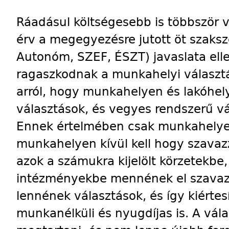
Ráadásul költségesebb is többször vá
érv a megegyezésre jutott öt szaks
Autonóm, SZEF, ÉSZT) javaslata ell
ragaszkodnak a munkahelyi választ
arról, hogy munkahelyen és lakóhel
választások, és vegyes rendszerű vál
Ennek értelmében csak munkahelyen 
munkahelyen kívül kell hogy szavazz
azok a számukra kijelölt körzetekbe,
intézményekbe mennének el szavazn
lennének választások, és így kiértes
munkanélküli és nyugdíjas is. A vál