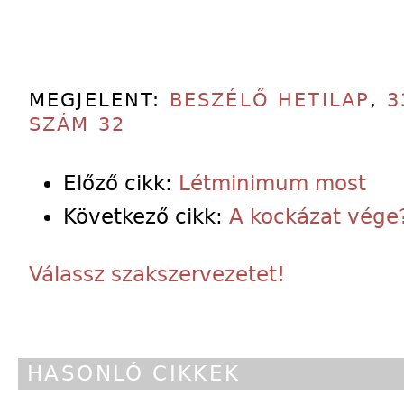
MEGJELENT:
BESZÉLŐ HETILAP
,
3
SZÁM 32
Előző cikk:
Létminimum most
Következő cikk:
A kockázat vége
Válassz szakszervezetet!
HASONLÓ CIKKEK