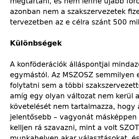
megtartani, és nem lenne újabb ford
azonban nem a szakszervezetek fize
tervezetben az e célra szánt 500 mill
Különbségek
A konföderációk álláspontjai mindaz
egymástól. Az MSZOSZ semmilyen e
folytatni sem a többi szakszervezet
amíg egy olyan változat nem kerül az
követelését nem tartalmazza, hogy a
jelentősebb – vagyonát másképpen k
kelljen rá szavazni, mint a volt SZO
munkahelyen akar választásokat, és