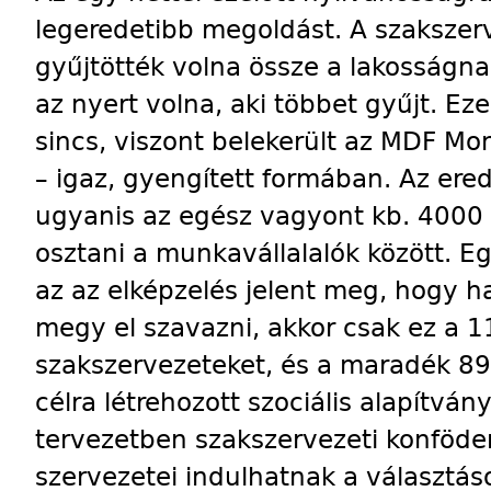
legeredetibb megoldást. A szakszer
gyűjtötték volna össze a lakosságna
az nyert volna, aki többet gyűjt. Ez
sincs, viszont belekerült az MDF Mo
– igaz, gyengített formában. Az ered
ugyanis az egész vagyont kb. 4000 F
osztani a munkavállalalók között.
az az elképzelés jelent meg, hogy ha
megy el szavazni, akkor csak ez a 11 
szakszervezeteket, és a maradék 8
célra létrehozott szociális alapítvá
tervezetben szakszervezeti konföde
szervezetei indulhatnak a választás