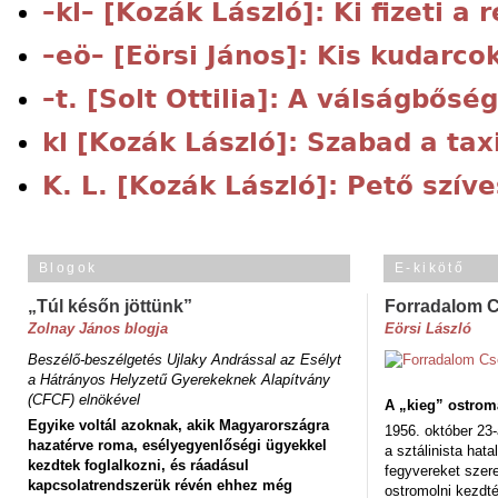
–kl– [Kozák László]: Ki fizeti a 
–eö– [Eörsi János]: Kis kudarcok
–t. [Solt Ottilia]: A válságbősé
kl [Kozák László]: Szabad a tax
K. L. [Kozák László]: Pető szív
Blogok
E-kikötő
„Túl későn jöttünk”
Forradalom 
Zolnay János blogja
Eörsi László
Beszélő-beszélgetés Ujlaky Andrással az Esélyt
a Hátrányos Helyzetű Gyerekeknek Alapítvány
(CFCF) elnökével
A „kieg” ostrom
Egyike voltál azoknak, akik Magyarországra
1956. október 23-
hazatérve roma, esélyegyenlőségi ügyekkel
a sztálinista hat
kezdtek foglalkozni, és ráadásul
fegyvereket szere
kapcsolatrendszerük révén ehhez még
ostromolni kezdt