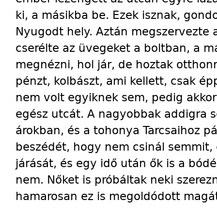
ki, a másikba be. Ezek isznak, gond
Nyugodt hely. Aztán megszervezte a 
cserélte az üvegeket a boltban, a m
megnézni, hol jár, de hoztak otthonró
pénzt, kolbászt, ami kellett, csak é
nem volt egyiknek sem, pedig akkor
egész utcát. A nagyobbak addigra s
árokban, és a tohonya Tarcsaihoz pá
beszédét, hogy nem csinál semmit, 
járását, és egy idő után ők is a bódé
nem. Nőket is próbáltak neki szerezn
hamarosan ez is megoldódott magát