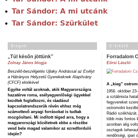
Tar Sándor: A mi utcánk
Tar Sándor: Szürkület
Blogok
E-kikötő
„Túl későn jöttünk”
Forradalom 
Zolnay János blogja
Eörsi László
Beszélő-beszélgetés Ujlaky Andrással az Esélyt
a Hátrányos Helyzetű Gyerekeknek Alapítvány
(CFCF) elnökével
A „kieg” ostrom
Egyike voltál azoknak, akik Magyarországra
1956. október 23-
hazatérve roma, esélyegyenlőségi ügyekkel
a sztálinista hat
kezdtek foglalkozni, és ráadásul
fegyvereket szere
kapcsolatrendszerük révén ehhez még
ostromolni kezdt
számottevő anyagi forrásokat is tudtak
Rádió székházát,
mozgósítani. Mi indított téged arra, hogy a
több más fontos 
magyarországi közéletnek ebbe a részébe
azonban alig volt
vesd bele magad valamikor az ezredforduló
osztagok teheraut
idején?
rendőrségi, ipar