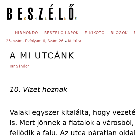
Skip to main content
SECONDARY MENU
HÍRMONDÓ
BESZÉLŐ LAPOK
E-KIKÖTŐ
BLOGOK
YOU ARE HERE:
25. szám, Évfolyam 6, Szám 26
»
Kultúra
A MI UTCÁNK
Tar Sándor
10. Vizet hoznak
Valaki egyszer kitalálta, hogy vezet
is. Mert jönnek a fiatalok a városból
fejlődik a falu. Az utca páratlan old