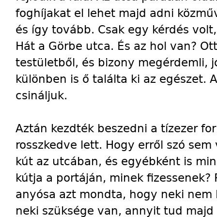
foghíjakat el lehet majd adni közműv
és így tovább. Csak egy kérdés volt,
Hát a Görbe utca. És az hol van? Ott,
testületből, és bizony megérdemli, j
különben is ő találta ki az egészet.
csináljuk.
Aztán kezdték beszedni a tízezer fo
rosszkedve lett. Hogy erről szó sem v
kút az utcában, és egyébként is min
kútja a portáján, minek fizessenek? 
anyósa azt mondta, hogy neki nem k
neki szüksége van, annyit tud majd 