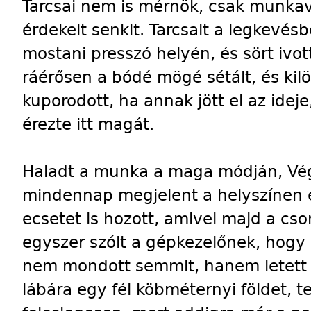
Tarcsai nem is mérnök, csak munka
érdekelt senkit. Tarcsait a legkevésb
mostani presszó helyén, és sört ivot
ráérősen a bódé mögé sétált, és kilö
kuporodott, ha annak jött el az idej
érezte itt magát.
Haladt a munka a maga módján, Végs
mindennap megjelent a helyszínen eg
ecsetet is hozott, amivel majd a cson
egyszer szólt a gépkezelőnek, hogy 
nem mondott semmit, hanem letett mi
lábára egy fél köbméternyi földet, te