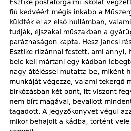
Esztike postaforgalmi iskolát végze
fiú kedvéért mégis inkább a Műsze
küldték el az első hullámban, valam
tudják, éjszakai műszakban a gyárü
paráznaságon kapta. Hesz Jancsi rés
Esztike rilzánnal festett, ami annyi,
bele kell mártani egy kádban lebegt
nagy átéléssel mutatta be, miként h
munkáját végezze, valami tekergő 
birkózásban két pont, itt viszont fegye
nem bírt magával, bevallott mindent
tagadott. A jegyzőkönyvet végül azz
mikor behajolt a kádba, történt vele