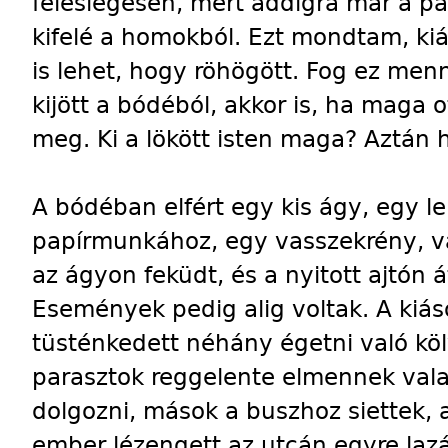
feleslegesen, mert addigra már a pa
kifelé a homokból. Ezt mondtam, kiá
is lehet, hogy röhögött. Fog ez menn
kijött a bódéból, akkor is, ha maga 
meg. Ki a lökött isten maga? Aztán h
A bódéban elfért egy kis ágy, egy le
papírmunkához, egy vasszekrény, val
az ágyon feküdt, és a nyitott ajtón 
Események pedig alig voltak. A kiá
tüsténkedett néhány égetni való köly
parasztok reggelente elmennek valah
dolgozni, mások a buszhoz siettek,
ember lézengett az utcán egyre laz