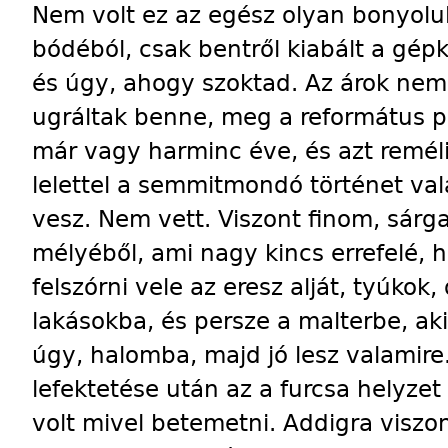
Nem volt ez az egész olyan bonyolult
bódéból, csak bentről kiabált a gép
és úgy, ahogy szoktad. Az árok nem
ugráltak benne, meg a református pap
már vagy harminc éve, és azt reméli
lelettel a semmitmondó történet val
vesz. Nem vett. Viszont finom, sárg
mélyéből, ami nagy kincs errefelé, h
felszórni vele az eresz alját, tyúkok,
lakásokba, és persze a malterbe, ak
úgy, halomba, majd jó lesz valamire
lefektetése után az a furcsa helyze
volt mivel betemetni. Addigra viszon