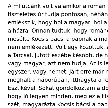
A mi utcánk volt valamikor a román 
tiszteletes úr tudja pontosan, néhán
emlékszik, hogy hol a magyar, hol a 
a házra. Onnan tudtuk, hogy romá
mesélte Kocsis bácsi a papnak a m
nem emlékezett. Volt egy közöttük, a
a Tarcsai, jutott eszébe később, de h
vagy magyar, azt nem tudja. Az is l
egyszer, vagy német, járt erre már m
meghalt a háborúban, itthagyta a fe
Esztikével. Sokat gondolkoztam a d
hogy jó legyen minden, meg ez a k
szét, magyarázta Kocsis bácsi a pap