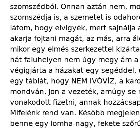
szomszédból. Onnan aztán nem, mond
szomszédja is, a szemetet is odaho
látom, hogy elvigyék, mert sajnálja a
akarja fojtani magát, az más, arra 
mikor egy elmés szerkezettel kizárt
hát faluhelyen nem úgy megy ám a 
végigjárta a házakat egy segéddel, 
egy táblát, hogy NEM IVÓVÍZ, a karo
mondván, jön a vezeték, amúgy se 
vonakodott fizetni, annak hozzácsa
Mifelénk rend van. Később megjelen
benne egy lomha-nagy, fekete szőrű