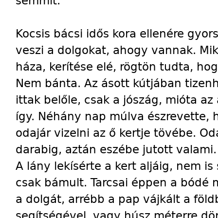
semmit.
Kocsis bácsi idős kora ellenére gyor
veszi a dolgokat, ahogy vannak. Miko
háza, kerítése elé, rögtön tudta, hogy
Nem bánta. Az ásott kútjában tizen
ittak belőle, csak a jószág, mióta az
így. Néhány nap múlva észrevette,
odajár vizelni az ő kertje tövébe. Od
darabig, aztán eszébe jutott valami.
A lány lekísérte a kert aljáig, nem is
csak bámult. Tarcsai éppen a bódé m
a dolgát, arrébb a pap vájkált a fö
segítségével, vagy húsz méterre dör