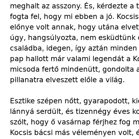
meghalt az asszony. És, kérdezte a t
fogta fel, hogy mi ebben a jó. Kocs
előnye volt annak, hogy utána elvett
úgy, hangsúlyozta, nem esküdtünk ö
családba, idegen, így aztán minden 
pap hallott már valami legendát a Ko
micsoda fertő mindenütt, gondolta 
pillanatra elveszett előle a világ.
Esztike szépen nőtt, gyarapodott, ki
lánnyá serdült, és tizennégy éves 
szólt, hogy ő vasárnap férjhez fog m
Kocsis bácsi más véleményen volt, é