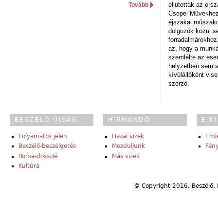
eljutottak az ors
Tovább
Csepel Művekhez 
éjszakai műszakot
dolgozók közül s
forradalmárokhoz.
az, hogy a munk
szemlélte az es
helyzetben sem s
kívülállóként vise
szerző.
BESZÉLŐ ÚJSÁG
HÍRMONDÓ
E-K
Folyamatos jelen
Hazai vizek
Eml
Beszélő-beszélgetés
Mozduljunk
Fény
Roma-dosszié
Más vizek
Kultúra
© Copyright 2016, Beszélő. 