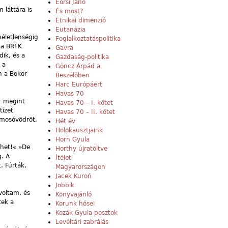
Eörsi Janó
 láttára is
És most?
Etnikai dimenzió
Eutanázia
méletlenségig
Foglalkoztatáspolitika
, a BRFK
Gavra
ik, és a
Gazdaság-politika
 a
Göncz Árpád a
n a Bokor
Beszélőben
Harc Európáért
Havas 70
r megint
Havas 70 – I. kötet
tízet
Havas 70 – II. kötet
lmosóvödröt.
Hét év
Holokausztjaink
Horn Gyula
ehet!« »De
Horthy újratöltve
g. A
Ítélet
. Fúrták,
Magyarországon
Jacek Kuroń
Jobbik
voltam, és
Könyvajánló
tek a
Korunk hősei
Kozák Gyula posztok
Levéltári zabrálás