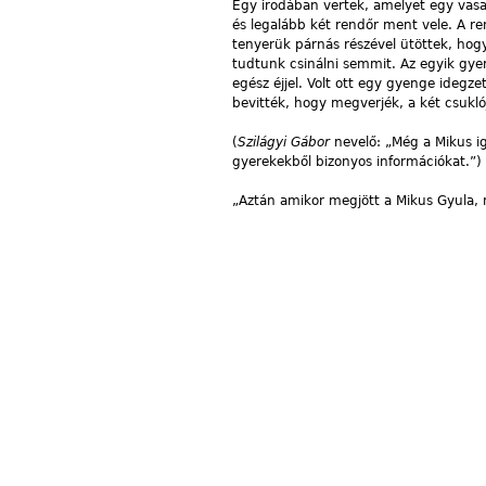
Egy irodában vertek, amelyet egy vasaj
és legalább két rendőr ment vele. A re
tenyerük párnás részével ütöttek, ho
tudtunk csinálni semmit. Az egyik gye
egész éjjel. Volt ott egy gyenge idegze
bevitték, hogy megverjék, a két csukló
(
Szilágyi Gábor
nevelő: „Még a Mikus ig
gyerekekből bizonyos információkat.”)
„Aztán amikor megjött a Mikus Gyula