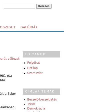
FOSZIGET
GALÉRIÁK
FOLYAMOK
arát változat
Folyóirat
Hetilap
Szamizdat
1981 óta
öbbi
CÍMLAP TÉMÁK
ült a Bokor
Beszélő-beszélgetés
1956
ánzárkában,
Demokrácia