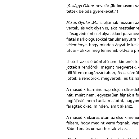
(
Szilágyi Gábor
nevelő: „Tudomásom sze
tettek be oda gyerekeket.”)
Mikus Gyula:
„Ma is eljárnak hozzám a
vertek, és volt olyan is, akit meztele
ifjúságvédelmi osztálya akkori paranc
fiatal narkológusokkal tanulmányútra m
véleménye, hogy minden ágyat le kelle
utcai – akkor meg lennének oldva a p
„Letelt az első büntetésem, kimenőt 
jöttek a rendőrök, megint megvertek, 
töltöttem magánzárkában, összezördült
Jöttek a rendőrök, megvertek, és tíz 
A második harminc nap elején elkezdet
hát, miért nem, egyszerűen fájnak a f
fogfájástól nem tudtam aludni, nagyo
faragták őket, minden, amit akarsz.
A második elzárás után az első kimen
féltem, hogy megint verni fognak. Vag
Róbertbe, és onnan hoztak vissza.