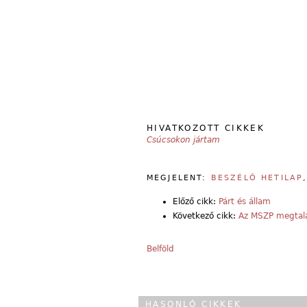
HIVATKOZOTT CIKKEK
Csúcsokon jártam
MEGJELENT:
BESZÉLŐ HETILAP
Előző cikk:
Párt és állam
Következő cikk:
Az MSZP megtalál
Belföld
HASONLÓ CIKKEK