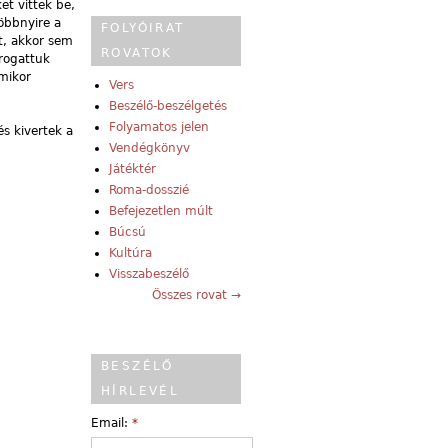
et vittek be,
Többnyire a
FOLYÓIRAT
t, akkor sem
ROVATOK
rogattuk
Amikor
Vers
Beszélő-beszélgetés
Folyamatos jelen
s kivertek a
Vendégkönyv
Játéktér
Roma-dosszié
Befejezetlen múlt
Búcsú
Kultúra
Visszabeszélő
Összes rovat →
BESZÉLŐ
HÍRLEVÉL
Email:
*