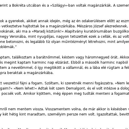
rint a Bokréta utcában és a »Szilágyi«-ban voltak magánzárkák. A szemem
zok a gyerekek, akiket annak idején, még az én odakerülésem előtt az esz
nre vetkeztetve hajítottak be a magánzárkába. Mészáros József alezredesnek
snokának, aki ma a »Maradj köztünk!« Alapítvány kuratóriumában buzgólkod
egy Veronába, mint nyugdíjas, nagyon tetszettek ezek a cellák, és az volt
ne betonozni, és legalább tíz olyan műintézményt létrehozni, mint amilye
roblémák.”
kaptam, találkoztam a barátnőmmel, késtem vagy háromnegyed órát. Akko
és megint kaptam harminc nap elzárást. Ebből a második harminc napból 
em a nevelőmmel, ő így meglökött a vállamnál, és a lába elé rúgtam a fe
napra beraktak a magánzárkába.
t veszettül fájni a fogam. Szóltam, ki szeretnék menni fogászatra. »Nem l
ogaim?« »Nem lehet!« Adtak két szem Demalgont, és el volt intézve a dolo
n pocsék volt. Amikor kijöttem, még éppen meg tudták menteni a fogaimat
őmről nem mentem vissza. Visszamentem volna, de már akkor is késésben 
y két hétig kint maradtam, személyim persze nem volt. Igazoltattak, bevit