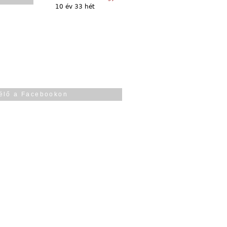
10 év 33 hét
élő a Facebookon