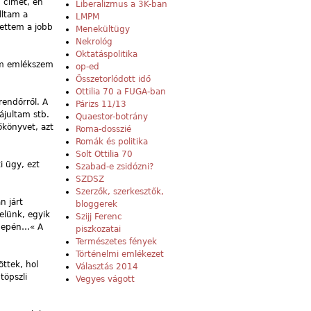
 címét, én
Liberalizmus a 3K-ban
lltam a
LMPM
ettem a jobb
Menekültügy
Nekrológ
Oktatáspolitika
em emlékszem
op-ed
Összetorlódott idő
Ottilia 70 a FUGA-ban
rendőrről. A
Párizs 11/13
ájultam stb.
Quaestor-botrány
őkönyvet, azt
Roma-dosszié
Romák és politika
Solt Ottilia 70
i ügy, ezt
Szabad-e zsidózni?
SZDSZ
Szerzők, szerkesztők,
n járt
bloggerek
elünk, egyik
Szijj Ferenc
nnepén…« A
piszkozatai
Természetes fények
Történelmi emlékezet
ttek, hol
Választás 2014
töpszli
Vegyes vágott