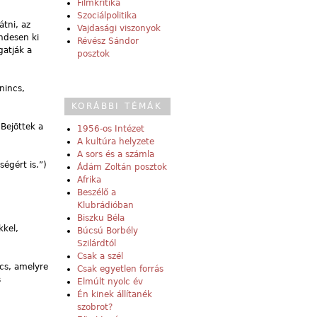
Filmkritika
Szociálpolitika
átni, az
Vajdasági viszonyok
ndesen ki
Révész Sándor
gatják a
posztok
nincs,
KORÁBBI TÉMÁK
Bejöttek a
1956-os Intézet
A kultúra helyzete
A sors és a számla
égért is.”)
Ádám Zoltán posztok
Afrika
Beszélő a
Klubrádióban
Biszku Béla
kkel,
Búcsú Borbély
Szilárdtól
Csak a szél
ccs, amelyre
Csak egyetlen forrás
s
Elmúlt nyolc év
Én kinek állítanék
szobrot?