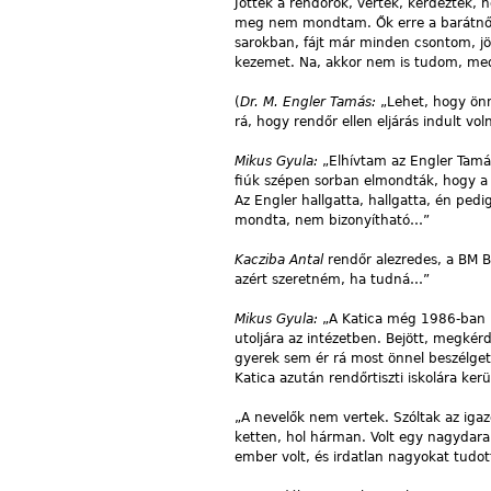
Jöttek a rendőrök, vertek, kérdezték,
meg nem mondtam. Ők erre a barátnőm
sarokban, fájt már minden csontom, j
kezemet. Na, akkor nem is tudom, med
(
Dr. M. Engler Tamás:
„Lehet, hogy önn
rá, hogy rendőr ellen eljárás indult vo
Mikus Gyula:
„Elhívtam az Engler Tamá
fiúk szépen sorban elmondták, hogy a K
Az Engler hallgatta, hallgatta, én pe
mondta, nem bizonyítható…”
Kacziba Antal
rendőr alezredes, a BM B
azért szeretném, ha tudná…”
Mikus Gyula:
„A Katica még 1986-ban i
utoljára az intézetben. Bejött, megké
gyerek sem ér rá most önnel beszélget
Katica azután rendőrtiszti iskolára kerü
„A nevelők nem vertek. Szóltak az iga
ketten, hol hárman. Volt egy nagydarab
ember volt, és irdatlan nagyokat tudott