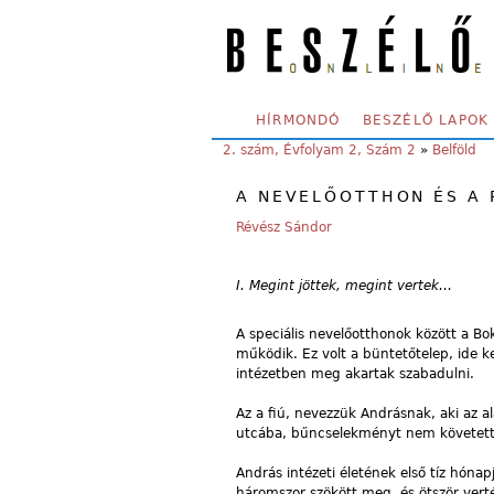
Skip to main content
SECONDARY MENU
HÍRMONDÓ
BESZÉLŐ LAPOK
YOU ARE HERE:
2. szám, Évfolyam 2, Szám 2
»
Belföld
A NEVELŐOTTHON ÉS A
Révész Sándor
I. Megint jöttek, megint vertek…
A speciális nevelőotthonok között a Bo
működik. Ez volt a büntetőtelep, ide k
intézetben meg akartak szabadulni.
Az a fiú, nevezzük Andrásnak, aki az 
utcába, bűncselekményt nem követett el
András intézeti életének első tíz hóna
háromszor szökött meg, és ötször verté