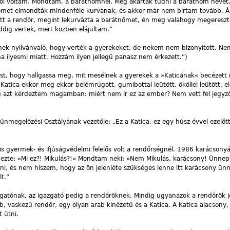
 hol voltam. Mondtam, a barátnőmnél. Meg akarták tudni a barátnőm nevét,
et elmondták mindenféle kurvának, és akkor már nem bírtam tovább. Á
ött a rendőr, megint lekurvázta a barátnőmet, én meg valahogy megereszt
dig vertek, mert közben elájultam.”
ek nyilvánvaló, hogy verték a gyerekeket, de nekem nem bizonyított. N
lna ilyesmi miatt. Hozzám ilyen jellegű panasz nem érkezett.”)
st, hogy hallgassa meg, mit mesélnek a gyerekek a »Katicának« becézett 
atica ekkor meg ekkor belémrúgott, gumibottal leütött, ököllel leütött, el
dig azt kérdeztem magamban: miért nem ír ez az ember? Nem vett fel jegyz
űnmegelőzési Osztályának vezetője: „Ez a Katica, ez egy húsz évvel ezelőtt
s gyermek- és ifjúságvédelmi felelős volt a rendőrségnél. 1986 karácsonyá
rdezte: »Mi ez?! Mikulás?!« Mondtam neki: »Nem Mikulás, karácsony! Ünnep
ni, és nem hiszem, hogy az ön jelenléte szükséges lenne itt karácsony ü
lt.”
zgatónak, az igazgató pedig a rendőröknek. Mindig ugyanazok a rendőrök jö
, vaskezű rendőr, egy olyan arab kinézetű és a Katica. A Katica alacsony, 
 ütni.