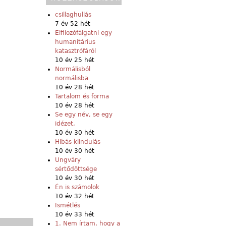
csillaghullás
7 év 52 hét
Elfilozófálgatni egy
humanitárius
katasztrófáról
10 év 25 hét
Normálisból
normálisba
10 év 28 hét
Tartalom és forma
10 év 28 hét
Se egy név, se egy
idézet,
10 év 30 hét
Hibás kiindulás
10 év 30 hét
Ungváry
sértődöttsége
10 év 30 hét
Én is számolok
10 év 32 hét
Ismétlés
10 év 33 hét
1. Nem írtam, hogy a