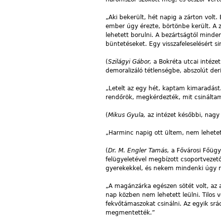
„Aki bekerült, hét napig a zárton volt.
ember úgy érezte, börtönbe került. A 
lehetett borulni. A bezártságtól minden
büntetéseket. Egy visszafeleselésért
(
Szilágyi Gábor,
a Bokréta utcai intézet
demoralizáló tétlenségbe, abszolút deri
„Letelt az egy hét, kaptam kimaradás
rendőrök, megkérdezték, mit csinálta
(
Mikus Gyula,
az intézet későbbi, nagy 
„Harminc napig ott ültem, nem lehete
(
Dr.
M. Engler Tamás,
a Fővárosi Főügy
felügyeletével megbízott csoportvezető
gyerekekkel, és nekem mindenki úgy n
„A magánzárka egészen sötét volt, az a
nap közben nem lehetett leülni. Tilos v
fekvőtámaszokat csinálni. Az egyik srá
megmentették.”