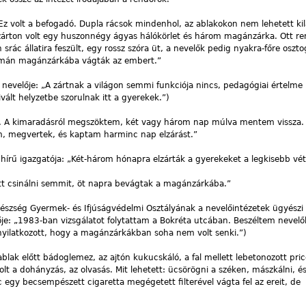
 Ez volt a befogadó. Dupla rácsok mindenhol, az ablakokon nem lehetett kil
zárton volt egy huszonnégy ágyas hálókörlet és három magánzárka. Ott re
 srác állatira feszült, egy rossz szóra üt, a nevelők pedig nyakra-főre oszto
 simán magánzárkába vágták az embert.”
 nevelője: „A zártnak a világon semmi funkciója nincs, pedagógiai értelme 
vált helyzetbe szorulnak itt a gyerekek.”)
t. A kimaradásról megszöktem, két vagy három nap múlva mentem vissza. 
m, megvertek, és kaptam harminc nap elzárást.”
hírű igazgatója: „Két-három hónapra elzárták a gyerekeket a legkisebb véts
tt csinálni semmit, öt napra bevágtak a magánzárkába.”
észség Gyermek- és Ifjúságvédelmi Osztályának a nevelőintézetek ügyészi
je: „1983-ban vizsgálatot folytattam a Bokréta utcában. Beszéltem nevelő
yilatkozott, hogy a magánzárkákban soha nem volt senki.”)
blak előtt bádoglemez, az ajtón kukucskáló, a fal mellett lebetonozott pri
olt a dohányzás, az olvasás. Mit lehetett: ücsörögni a széken, mászkálni, é
c egy becsempészett cigaretta megégetett filterével vágta fel az ereit, de