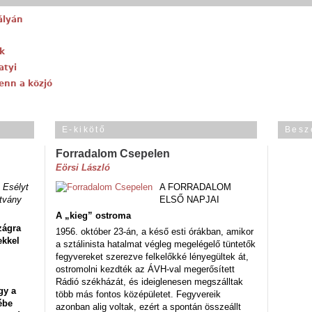
ályán
k
atyi
enn a közjó
E-kikötő
Besz
Forradalom Csepelen
Eörsi László
 Esélyt
A FORRADALOM
tvány
ELSŐ NAPJAI
A „kieg” ostroma
zágra
1956. október 23-án, a késő esti órákban, amikor
ekkel
a sztálinista hatalmat végleg megelégelő tüntetők
fegyvereket szerezve felkelőkké lényegültek át,
ostromolni kezdték az ÁVH-val megerősített
Rádió székházát, és ideiglenesen megszálltak
gy a
több más fontos középületet. Fegyvereik
ébe
azonban alig voltak, ezért a spontán összeállt