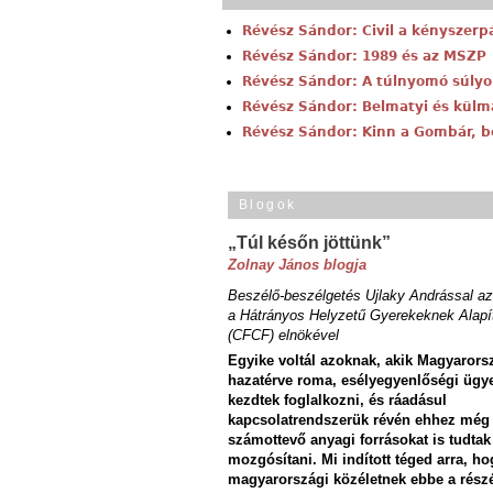
Révész Sándor: Civil a kényszerp
Révész Sándor: 1989 és az MSZP
Révész Sándor: A túlnyomó súlyo
Révész Sándor: Belmatyi és külm
Révész Sándor: Kinn a Gombár, b
Blogok
„Túl későn jöttünk”
Zolnay János blogja
Beszélő-beszélgetés Ujlaky Andrással az
a Hátrányos Helyzetű Gyerekeknek Alapí
(CFCF) elnökével
Egyike voltál azoknak, akik Magyarors
hazatérve roma, esélyegyenlőségi ügy
kezdtek foglalkozni, és ráadásul
kapcsolatrendszerük révén ehhez még
számottevő anyagi forrásokat is tudtak
mozgósítani. Mi indított téged arra, ho
magyarországi közéletnek ebbe a rész