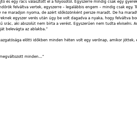
tó és egy rács választott el a folyosótól. Egyszerre mindig csak egy gyerek
ndőrök felváltva vertek, egyszerre – legalábbis engem – mindig csak egy. 
gy ne maradjon nyoma, de azért időközönként persze maradt. De ha marad
reknek egyszer verés után úgy be volt dagadva a nyaka, hogy felváltva bo
tű srác, aki abszolút nem bírta a verést. Egyszerűen nem tudta elviselni. 
ját belevágta az ablakba.”
azgatósága előtti időkben minden héten volt egy verőnap, amikor jöttek, é
, megváltozott minden…”