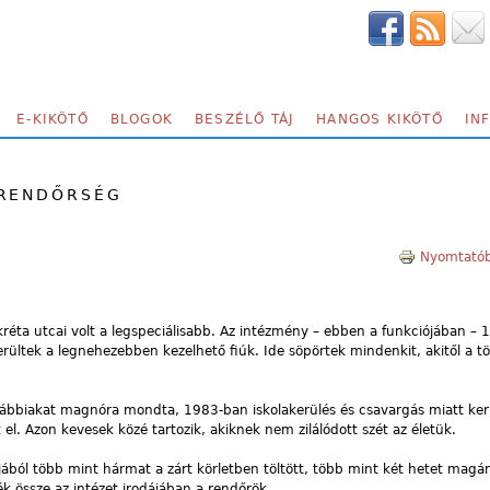
E-KIKÖTŐ
BLOGOK
BESZÉLŐ TÁJ
HANGOS KIKÖTŐ
IN
 RENDŐRSÉG
Nyomtatób
kréta utcai volt a legspeciálisabb. Az intézmény – ebben a funkciójában – 
erültek a legnehezebben kezelhető fiúk. Ide söpörtek mindenkit, akitől a t
alábbiakat magnóra mondta, 1983-ban iskolakerülés és csavargás miatt ker
. Azon kevesek közé tartozik, akiknek nem zilálódott szét az életük.
pjából több mint hármat a zárt körletben töltött, több mint két hetet mag
k össze az intézet irodájában a rendőrök.