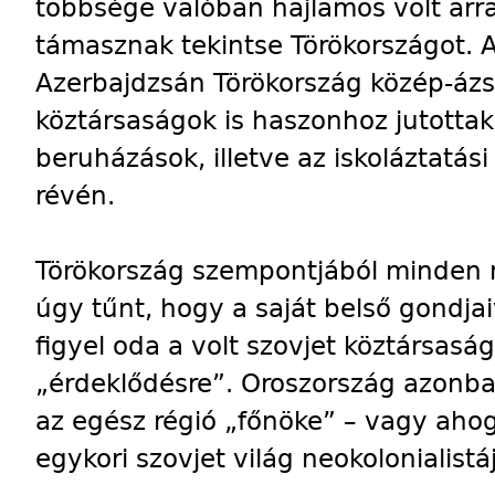
többsége valóban hajlamos volt arr
támasznak tekintse Törökországot. 
Azerbajdzsán Törökország közép-ázsia
köztársaságok is haszonhoz jutottak 
beruházások, illetve az iskoláztatási
révén.
Törökország szempontjából minden 
úgy tűnt, hogy a saját belső gondjaiv
figyel oda a volt szovjet köztársasá
„érdeklődésre”. Oroszország azonban 
az egész régió „főnöke” – vagy ahogy
egykori szovjet világ neokolonialistáj