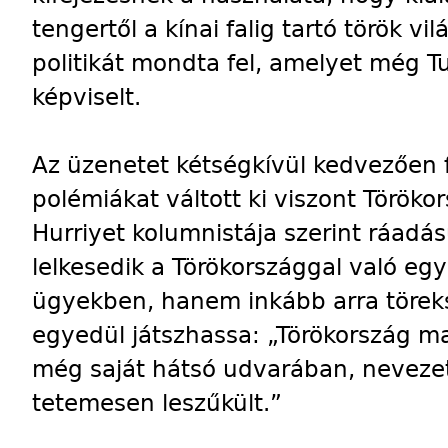
tengertől a kínai falig tartó török vil
politikát mondta fel, amelyet még Tu
képviselt.
Az üzenetet kétségkívül kedvezően
polémiákat váltott ki viszont Töröko
Hurriyet kolumnistája szerint ráadá
lelkesedik a Törökországgal való eg
ügyekben, hanem inkább arra töreks
egyedül játszhassa: „Törökország m
még saját hátsó udvarában, neveze
tetemesen leszűkült.”