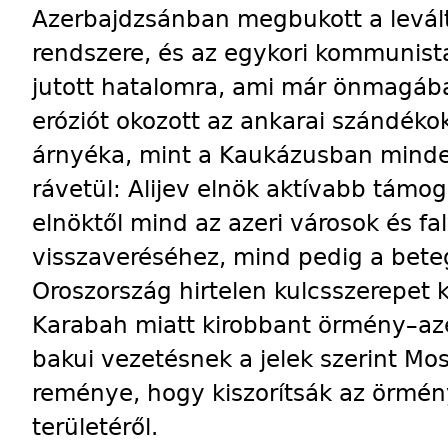
Azerbajdzsánban megbukott a leválto
rendszere, és az egykori kommunista
jutott hatalomra, ami már önmagába
eróziót okozott az ankarai szándék
árnyéka, mint a Kaukázusban minden
rávetül: Alijev elnök aktívabb támoga
elnöktől mind az azeri városok és f
visszaveréséhez, mind pedig a beteg
Oroszország hirtelen kulcsszerepet k
Karabah miatt kirobbant örmény–azer
bakui vezetésnek a jelek szerint M
reménye, hogy kiszorítsák az örmé
területéről.