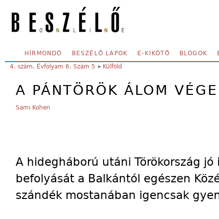
Skip to main content
SECONDARY MENU
HÍRMONDÓ
BESZÉLŐ LAPOK
E-KIKÖTŐ
BLOGOK
YOU ARE HERE:
4. szám, Évfolyam 6, Szám 5
»
Külföld
A PÁNTÖRÖK ÁLOM VÉGE
Sami Kohen
A hidegháború utáni Törökország jó i
befolyását a Balkántól egészen Közé
szándék mostanában igencsak gyeng