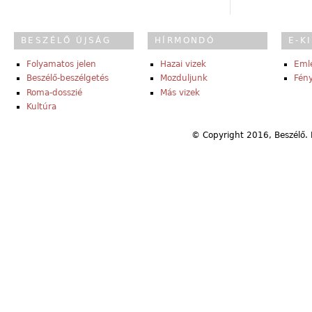
BESZÉLŐ ÚJSÁG
HÍRMONDÓ
E-K
Folyamatos jelen
Hazai vizek
Eml
Beszélő-beszélgetés
Mozduljunk
Fény
Roma-dosszié
Más vizek
Kultúra
© Copyright 2016, Beszélő. 