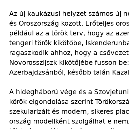
Az új kaukázusi helyzet számos új n
és Oroszország között. Erőteljes oros
például az a török terv, hogy az azer
tengeri török kikötőbe, Iskenderunba
ragaszkodik ahhoz, hogy a csővezet
Novorosszijszk kikötőjébe fusson be:
Azerbajdzsánból, később talán Kazah
A hidegháború vége és a Szovjetuni
körök elgondolása szerint Törökorsz
szekularizált és modern, sikeres pi
ország modellként szolgálhat e ne