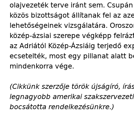
olajvezeték terve iránt sem. Csupá
közös bizottságot állítanak fel az aze
lehetőségeinek vizsgálatára. Orosz
közép-ázsiai szerepe végképp felrá
az Adriától Közép-Ázsiáig terjedő ex
ecsetelték, most egy pillanat alatt 
mindenkorra vége.
(Cikkünk szerzője török újságíró, í
legnagyobb amerikai szakszervezeti
bocsátotta rendelkezésünkre.)