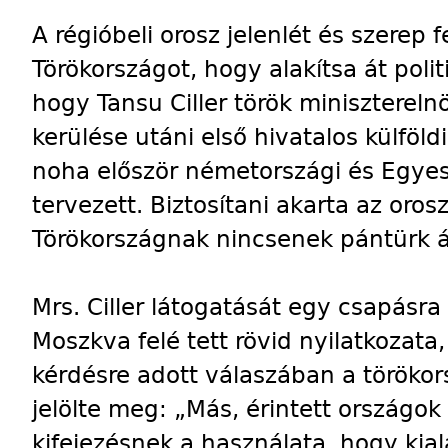
A régióbeli orosz jelenlét és szerep 
Törökországot, hogy alakítsa át polit
hogy Tansu Ciller török minisztereln
kerülése utáni első hivatalos külföld
noha először németországi és Egyesü
tervezett. Biztosítani akarta az oros
Törökországnak nincsenek pántürk á
Mrs. Ciller látogatását egy csapásra 
Moszkva felé tett rövid nyilatkozata
kérdésre adott válaszában a törökors
jelölte meg: „Más, érintett országok
kifejezésnek a használata, hogy kia