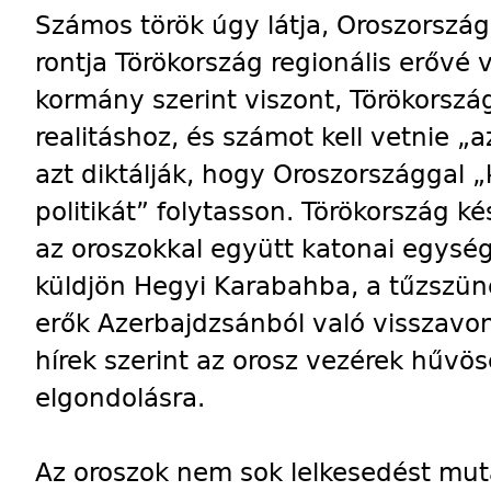
Számos török úgy látja, Oroszország
rontja Törökország regionális erővé v
kormány szerint viszont, Törökorszá
realitáshoz, és számot kell vetnie „
azt diktálják, hogy Oroszországgal „
politikát” folytasson. Törökország ké
az oroszokkal együtt katonai egysé
küldjön Hegyi Karabahba, a tűzszün
erők Azerbajdzsánból való visszavo
hírek szerint az orosz vezérek hűvös
elgondolásra.
Az oroszok nem sok lelkesedést mu