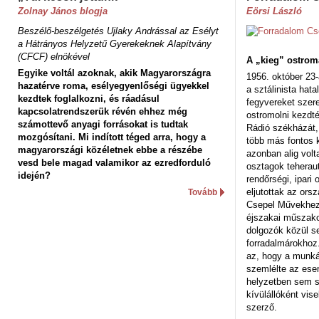
Zolnay János blogja
Eörsi László
Beszélő-beszélgetés Ujlaky Andrással az Esélyt
a Hátrányos Helyzetű Gyerekeknek Alapítvány
(CFCF) elnökével
A „kieg” ostrom
Egyike voltál azoknak, akik Magyarországra
1956. október 23-
hazatérve roma, esélyegyenlőségi ügyekkel
a sztálinista hat
kezdtek foglalkozni, és ráadásul
fegyvereket szere
kapcsolatrendszerük révén ehhez még
ostromolni kezdt
számottevő anyagi forrásokat is tudtak
Rádió székházát,
mozgósítani. Mi indított téged arra, hogy a
több más fontos 
magyarországi közéletnek ebbe a részébe
azonban alig volt
vesd bele magad valamikor az ezredforduló
osztagok teheraut
idején?
rendőrségi, ipar
eljutottak az ors
Tovább
Csepel Művekhez 
éjszakai műszakot
dolgozók közül s
forradalmárokhoz.
az, hogy a munk
szemlélte az es
helyzetben sem s
kívülállóként vise
szerző.