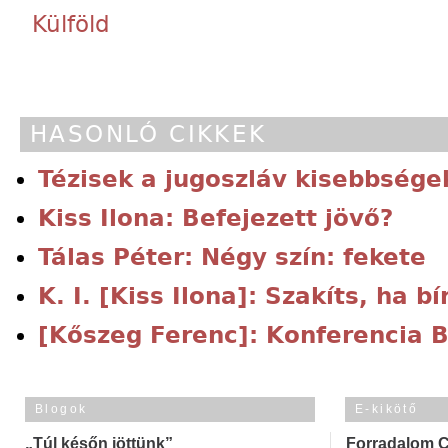
Külföld
HASONLÓ CIKKEK
Tézisek a jugoszláv kisebbségek
Kiss Ilona: Befejezett jövő?
Tálas Péter: Négy szín: fekete
K. I. [Kiss Ilona]: Szakíts, ha bí
[Kőszeg Ferenc]: Konferencia B
Blogok
E-kikötő
„Túl későn jöttünk”
Forradalom 