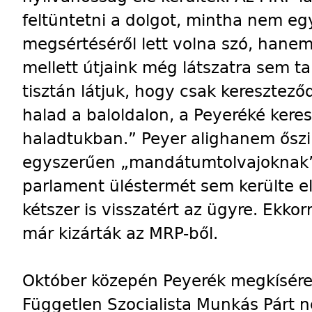
feltüntetni a dolgot, mintha nem eg
megsértéséről lett volna szó, hanem e
mellett útjaink még látszatra sem ta
tisztán látjuk, hogy csak keresztező
halad a baloldalon, a Peyeréké keres
haladtukban.” Peyer alighanem őszi
egyszerűen „mandátumtolvajoknak” 
parlament üléstermét sem kerülte el
kétszer is visszatért az ügyre. Ekko
már kizárták az MRP-ből.
Október közepén Peyerék megkísérelt
Független Szocialista Munkás Párt