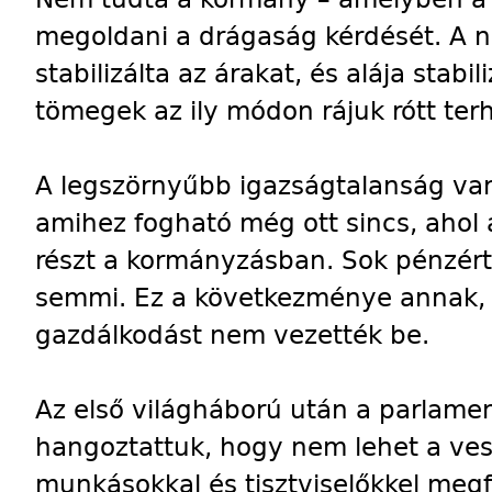
megoldani a drágaság kérdését. A n
stabilizálta az árakat, és alája stabi
tömegek az ily módon rájuk rótt terh
A legszörnyűbb igazságtalanság van 
amihez fogható még ott sincs, aho
részt a kormányzásban. Sok pénzér
semmi. Ez a következménye annak, h
gazdálkodást nem vezették be.
Az első világháború után a parlame
hangoztattuk, hogy nem lehet a ves
munkásokkal és tisztviselőkkel megfi