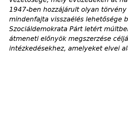
1947-ben hozzájárult olyan törvén
mindenfajta visszaélés lehetősége b
Szociáldemokrata Párt letért múltbeli
átmeneti előnyök megszerzése céljá
intézkedésekhez, amelyeket elvei ala