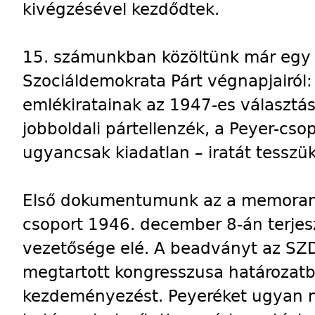
kivégzésével kezdődtek.
15. számunkban közöltünk már egy
Szociáldemokrata Párt végnapjairól:
emlékiratainak az 1947-es választáso
jobboldali pártellenzék, a Peyer-cs
ugyancsak kiadatlan – iratát tesszü
Első dokumentumunk az a memoran
csoport 1946. december 8-án terjes
vezetősége elé. A beadványt az SZD
megtartott kongresszusa határozatb
kezdeményezést. Peyeréket ugyan ne