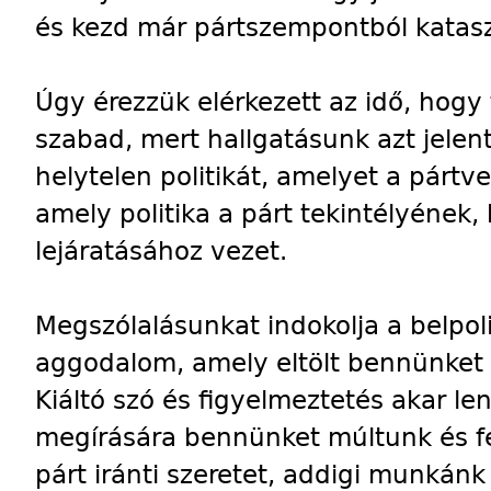
és kezd már pártszempontból kataszt
Úgy érezzük elérkezett az idő, hog
szabad, mert hallgatásunk azt jelen
helytelen politikát, amelyet a pártv
amely politika a párt tekintélyének,
lejáratásához vezet.
Megszólalásunkat indokolja a belpoli
aggodalom, amely eltölt bennünket a 
Kiáltó szó és figyelmeztetés akar le
megírására bennünket múltunk és fe
párt iránti szeretet, addigi munkánk