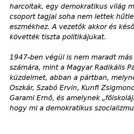
harcoltak, egy demokratikus világ 
csoport tagjai soha nem lettek hűtl
eszmékhez. A vezetők akkor és késő
követték tiszta politikájukat.
1947-ben végül is nem maradt más 
számára, mint a Magyar Radikális Pá
küzdelmet, abban a pártban, melynek 
Oszkár, Szabó Ervin, Kunfi Zsigmond
Garami Ernő, és amelynek „főiskolá
hogy mi a demokratikus szocializmu