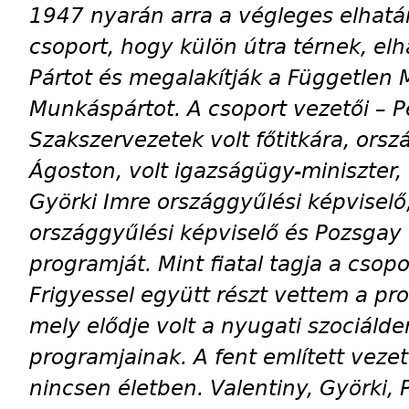
1947 nyarán arra a végleges elhatár
csoport, hogy külön útra térnek, el
Pártot és megalakítják a Független 
Munkáspártot. A csoport vezetői – P
Szakszervezetek volt főtitkára, orsz
Ágoston, volt igazságügy-miniszter,
Györki Imre országgyűlési képviselő,
országgyűlési képviselő és Pozsgay 
programját. Mint fiatal tagja a csop
Frigyessel együtt részt vettem a 
mely elődje volt a nyugati szociáld
programjainak. A fent említett veze
nincsen életben. Valentiny, Györki, 