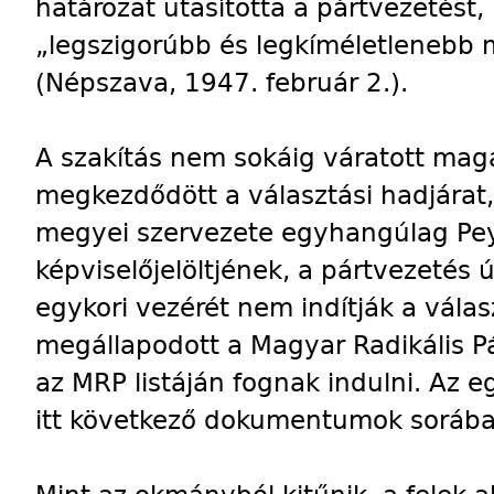
határozat utasította a pártvezetést
„legszigorúbb és legkíméletlenebb 
(Népszava, 1947. február 2.).
A szakítás nem sokáig váratott mag
megkezdődött a választási hadjárat
megyei szervezete egyhangúlag Pey
képviselőjelöltjének, a pártvezetés 
egykori vezérét nem indítják a vála
megállapodott a Magyar Radikális Pá
az MRP listáján fognak indulni. Az
itt következő dokumentumok sorába