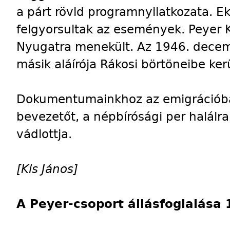
a párt rövid programnyilatkozata. 
felgyorsultak az események. Peyer
Nyugatra menekült. Az 1946. dec
másik aláírója Rákosi börtöneibe kerü
Dokumentumainkhoz az emigrációban
bevezetőt, a népbírósági per halálra
vádlottja.
[Kis János]
A Peyer-csoport állásfoglalása