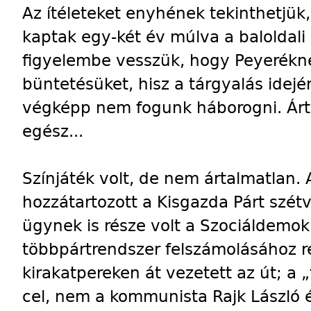
Az ítéleteket enyhének tekinthetjük
kaptak egy-két év múlva a baloldali
figyelembe vesszük, hogy Peyeréknek
büntetésüket, hisz a tárgyalás idejé
végképp nem fogunk háborogni. Árta
egész...
Színjáték volt, de nem ártalmatlan
hozzátartozott a Kisgazda Párt szét
ügynek is része volt a Szociáldemo
többpártrendszer felszámolásához r
kirakatpereken át vezetett az út; a
cel, nem a kommunista Rajk László é