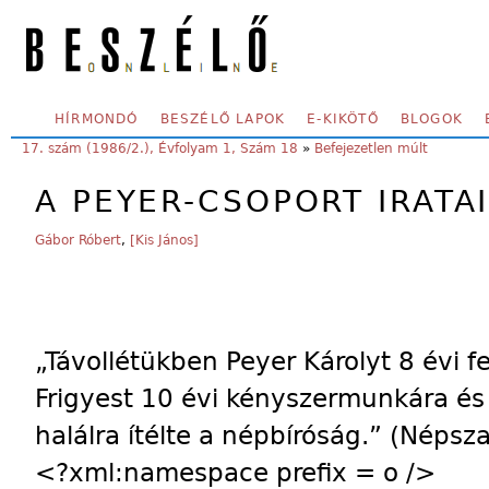
Skip to main content
SECONDARY MENU
HÍRMONDÓ
BESZÉLŐ LAPOK
E-KIKÖTŐ
BLOGOK
YOU ARE HERE:
17. szám (1986/2.), Évfolyam 1, Szám 18
»
Befejezetlen múlt
A PEYER-CSOPORT IRATA
Gábor Róbert
,
[Kis János]
„Távollétükben Peyer Károlyt 8 évi 
Frigyest 10 évi kényszermunkára és 
halálra ítélte a népbíróság.” (Népsz
<?xml:namespace prefix = o />