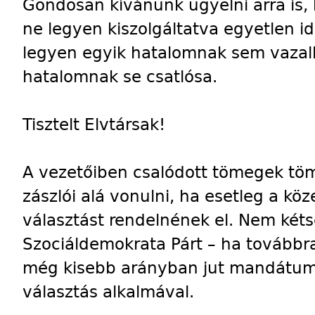
Gondosan kívánunk ügyelni arra is,
ne legyen kiszolgáltatva egyetlen 
legyen egyik hatalomnak sem vazall
hatalomnak se csatlósa.
Tisztelt Elvtársak!
A vezetőiben csalódott tömegek tö
zászlói alá vonulni, ha esetleg a kö
választást rendelnének el. Nem két
Szociáldemokrata Párt – ha továbbra
még kisebb arányban jut mandátumh
választás alkalmával.