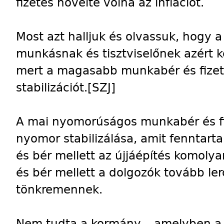
fizetés növelte volna az inflációt.
Most azt halljuk és olvassuk, hogy 
munkásnak és tisztviselőnek azért ke
mert a magasabb munkabér és fizet
stabilizációt.
[SZJ]
A mai nyomorúságos munkabér és f
nyomor stabilizálása, amit fenntarta
és bér mellett az újjáépítés komolya
és bér mellett a dolgozók tovább le
tönkremennek.
Nem tudta a kormány – amelyben a p