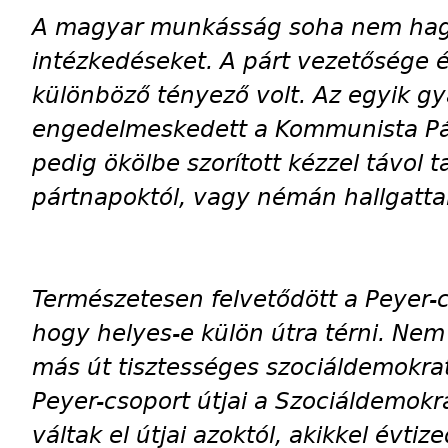
A magyar munkásság soha nem hag
intézkedéseket. A párt vezetősége
különböző tényező volt. Az egyik gy
engedelmeskedett a Kommunista Pár
pedig ökölbe szorított kézzel távol 
pártnapoktól, vagy némán hallgatta
Természetesen felvetődött a Peyer-c
hogy helyes-e külön útra térni. Nem
más út tisztességes szociáldemokrat
Peyer-csoport útjai a Szociáldemokr
váltak el útjai azoktól, akikkel évti