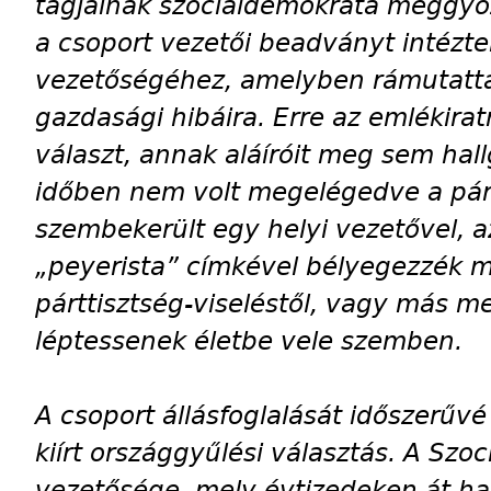
tagjainak szociáldemokrata meggy
a csoport vezetői beadványt intézte
vezetőségéhez, amelyben rámutattak 
gazdasági hibáira. Erre az emlékira
választ, annak aláíróit meg sem hal
időben nem volt megelégedve a párt 
szembekerült egy helyi vezetővel, a
„peyerista” címkével bélyegezzék meg
párttisztség-viseléstől, vagy más m
léptessenek életbe vele szemben.
A csoport állásfoglalását időszerűv
kiírt országgyűlési választás. A Szo
vezetősége, mely évtizedeken át harc