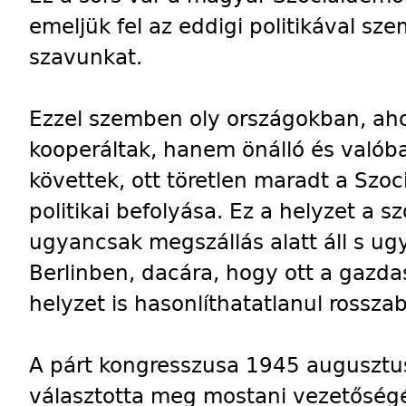
emeljük fel az eddigi politikával sz
szavunkat.
Ezzel szemben oly országokban, ah
kooperáltak, hanem önálló és valóba
követtek, ott töretlen maradt a Szoc
politikai befolyása. Ez a helyzet a
ugyancsak megszállás alatt áll s ug
Berlinben, dacára, hogy ott a gazdas
helyzet is hasonlíthatatlanul rossz
A párt kongresszusa 1945 augusztus
választotta meg mostani vezetőségé