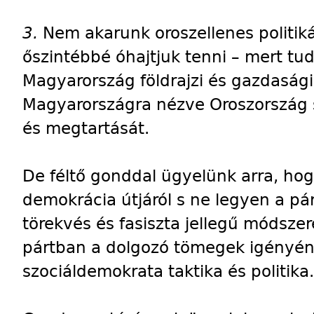
3.
Nem akarunk oroszellenes politiká
őszintébbé óhajtjuk tenni – mert t
Magyarország földrajzi és gazdasági
Magyarországra nézve Oroszország 
és megtartását.
De féltő gonddal ügyelünk arra, hogy
demokrácia útjáról s ne legyen a pár
törekvés és fasiszta jellegű módszer
pártban a dolgozó tömegek igényén
szociáldemokrata taktika és politika.