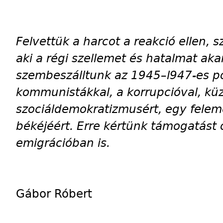
Felvettük a harcot a reakció ellen,
aki a régi szellemet és hatalmat aka
szembeszálltunk az 1945–l947-es poli
kommunistákkal, a korrupcióval, kü
szociáldemokratizmusért, egy feleme
békéjéért. Erre kértünk támogatást 
emigrációban is.
Gábor Róbert