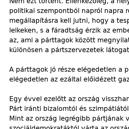
Nem ezt történt. Ellenkezőleg, a he
politikai szempontból napról napra 
megállapításra kell jutni, hogy a tes
lelkeken, s a fáradtság érzik az em
az, ami a párttagok között megnyila
különösen a pártszervezetek látoga
A párttagok jó része elégedetlen a p
elégedetlen az ezáltal előidézett ga
Egy évvel ezelőtt az ország visszha
Párt iránti bizalomtól és szimpátiától
Mint az ország legrégibb pártjának 
szociáldemokratáktól várta az orsz