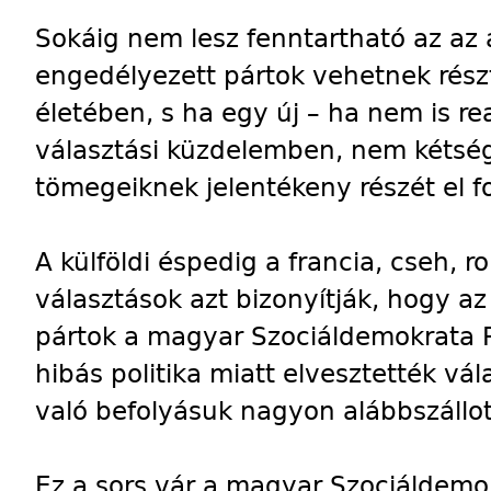
Sokáig nem lesz fenntartható az az 
engedélyezett pártok vehetnek rész
életében, s ha egy új – ha nem is rea
választási küzdelemben, nem kétség
tömegeiknek jelentékeny részét el fo
A külföldi éspedig a francia, cseh, r
választások azt bizonyítják, hogy a
pártok a magyar Szociáldemokrata P
hibás politika miatt elvesztették vá
való befolyásuk nagyon alábbszállot
Ez a sors vár a magyar Szociáldemokr