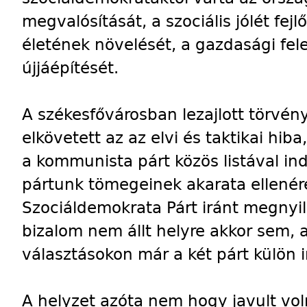
megvalósítását, a szociális jólét fej
életének növelését, a gazdasági fel
újjáépítését.
A székesfővárosban lezajlott törvén
elkövetett az az elvi és taktikai hi
a kommunista párt közös listával ind
pártunk tömegeinek akarata ellenére
Szociáldemokrata Párt iránt megnyil
bizalom nem állt helyre akkor sem, 
választásokon már a két párt külön i
A helyzet azóta nem hogy javult vol