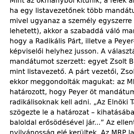
Mint az okmányból kitűnik, a felek
ha egy listavezetőnek több mandátum
mivel ugyanaz a személy egyszerre t
lehetett), akkor a szabaddá váló ma
hogy a Radikális Párt, illetve a Pey
képviselői helyhez jusson. A válasz
mandátumot szerzett: egyet Zsolt Bé
mint listavezető. A párt vezetői, Zs
ekkor meggondolták magukat: az MR
határozott, hogy Peyer öt mandátum
radikálisoknak kell adni. „Az Elnöki
szögezte le a határozat – kihatásába
baloldal erősödésével jár...” Az ell
nyilvánosság elé kerültek. Az MRP l