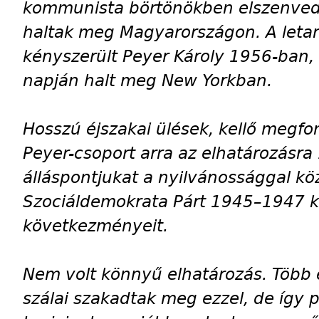
kommunista börtönökben elszenvede
haltak meg Magyarországon. A letar
kényszerült Peyer Károly 1956-ban,
napján halt meg New Yorkban.
Hosszú éjszakai ülések, kellő megfon
Peyer-csoport arra az elhatározásr
álláspontjukat a nyilvánossággal köz
Szociáldemokrata Párt 1945–1947 köz
következményeit.
Nem volt könnyű elhatározás. Több
szálai szakadtak meg ezzel, de így 