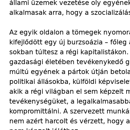
állami üzemek vezetése oly egyének
alkalmasak arra, hogy a szocializálá
Az egyik oldalon a tömegek nyomora
kifejlődött egy új burzsoázia – főle
sokban túltesz a régi kapitalistákon. 
gazdasági életében tevékenykedő gy
múltú egyének a pártok útján betol
politikai állásokba, külföldi képvise
akik a régi világban el sem képzelt
tevékenységüket, a legalkalmasabb
kompromittálni. A szervezett munká
nem azért harcolt és vérzett, hogy 