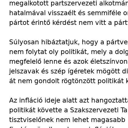
megalkotott partszervezeti alkotmá
hatalmával visszaélt és semmiféle 
pártot érintő kérdést nem vitt a pár
Súlyosan hibáztatjuk, hogy a pártve
nem folytat oly politikát, mely a d
megfelelő lenne és azok életszínvo
jelszavak és szép ígéretek mögött di
át nem gondolt rögtönzött politikát 
Az infláció ideje alatt azt hangoztat
politikát követte a Szakszervezeti 
tisztviselőnek nem lehet magasabb 