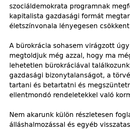
szociáldemokrata programnak megfe
kapitalista gazdasági formát megta
életszínvonala lényegesen csökkent
A bürokrácia sohasem virágzott úgy
megtoldjuk még azzal, hogy ma még
lehetetlen bürokráciával találkozunk
gazdasági bizonytalanságot, a törvé
tartani és betartatni és megszünte
ellentmondó rendeletekkel való kor
Nem akarunk külön részletesen fogla
álláshalmozással és egyéb visszatasz