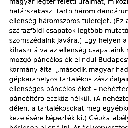
magyar légtér feletti uralmat, mikö
határszakaszt tartó három dandárun
ellenség háromszoros túlerejét. (Ez 
szárazföldi csapatok legtöbb muta
szomszédaink javára.) Egy helyen a 
kihasználva az ellenség csapataink
mozgó páncélos ék elindul Budapest
kormány által „második magyar had
gépkarabélyos tartalékos zászlóalja
ellenséges páncélos éket – nehézte
páncéltörő eszköz nélkül. (A nehézt
délen, a tartalékosokat meg egyébk
kezelésére képezték ki.) Gépkarabél
hősiesen ellenállni, óriási vérvesz