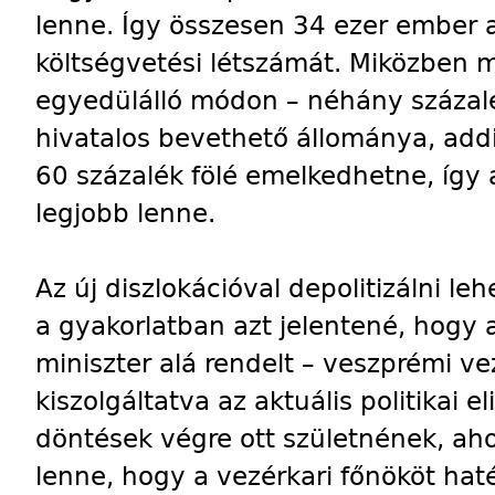
lenne. Így összesen 34 ezer ember 
költségvetési létszámát. Miközben 
egyedülálló módon – néhány száza
hivatalos bevethető állománya, addig
60 százalék fölé emelkedhetne, így 
legjobb lenne.
Az új diszlokációval depolitizálni l
a gyakorlatban azt jelentené, hogy 
miniszter alá rendelt – veszprémi v
kiszolgáltatva az aktuális politikai 
döntések végre ott születnének, aho
lenne, hogy a vezérkari főnököt ha