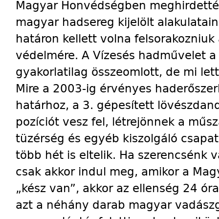
Magyar Honvédségben meghirdették
magyar hadsereg kijelölt alakulata
határon kellett volna felsorakozniuk
védelmére. A Vízesés hadművelet a 
gyakorlatilag összeomlott, de mi let
Mire a 2003-ig érvényes haderőszer
határhoz, a 3. gépesített lövészda
pozíciót vesz fel, létrejönnek a műs
tüzérség és egyéb kiszolgáló csapato
több hét is eltelik. Ha szerencsénk 
csak akkor indul meg, amikor a Mag
„kész van”, akkor az ellenség 24 ór
azt a néhány darab magyar vadászgé