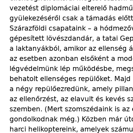
vezetést diplomáciai elterelő hadmű
gyülekezéséről csak a támadás előtt
Szárazföldi csapataink – a hódmezőv
gépesített lövészdandár, a tatai Ge
a laktanyákból, amikor az ellenség 
az esetben azonban elsőként a mode
légvédelmünk lép működésbe, megs
behatolt ellenséges repülőket. Majd
a négy repülőezredünk, amely pillanat
az ellenőrzést, az elavult és kevés
szemben. (Mert szomszédaink is az 
gondolkodnak még.) Közben már úto
harci helikoptereink, amelyek szám