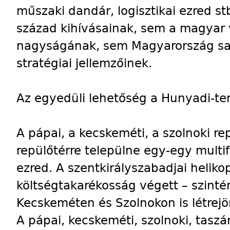
műszaki dandár, logisztikai ezred st
század kihívásainak, sem a magyar 
nagyságának, sem Magyarország sajáto
stratégiai jellemzőinek.
Az egyedüli lehetőség a Hunyadi-te
A pápai, a kecskeméti, a szolnoki rep
repülőtérre települne egy-egy multi
ezred. A szentkirályszabadjai heliko
költségtakarékosság végett – szint
Kecskeméten és Szolnokon is létrejö
A pápai, kecskeméti, szolnoki, taszá