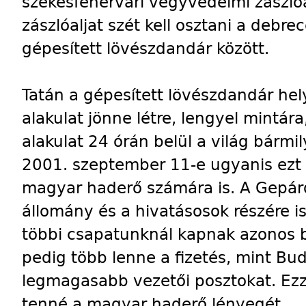
székesfehérvári vegyvédelmi zászlóal
zászlóaljat szét kell osztani a debr
gépesített lövészdandár között.
Tatán a gépesített lövészdandár hel
alakulat jönne létre, lengyel mintár
alakulat 24 órán belül a világ bárm
2001. szeptember 11-e ugyanis ezt a
magyar haderő számára is. A Gepárd
állomány és a hivatásosok részére i
többi csapatunknál kapnak azonos 
pedig több lenne a fizetés, mint Bu
legmagasabb vezetői posztokat. Ezze
tenné a magyar haderő lényegét.