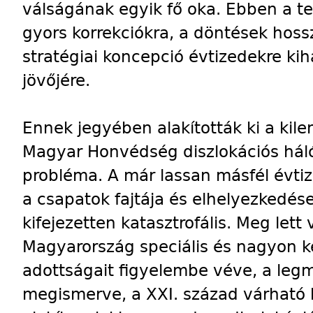
válságának egyik fő oka. Ebben a t
gyors korrekciókra, a döntések hoss
stratégiai koncepció évtizedekre kih
jövőjére.
Ennek jegyében alakították ki a kil
Magyar Honvédség diszlokációs háló
probléma. A már lassan másfél évtiz
a csapatok fajtája és elhelyezkedése
kifejezetten katasztrofális. Meg lett
Magyarország speciális és nagyon k
adottságait figyelembe véve, a leg
megismerve, a XXI. század várható 