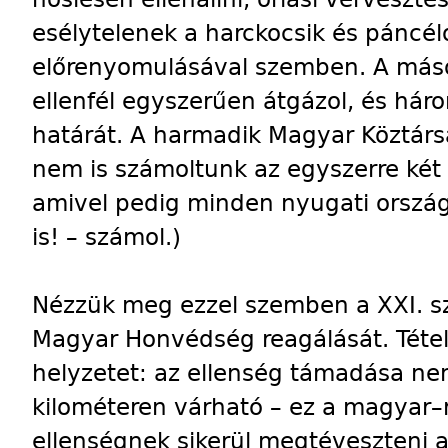
esélytelenek a harckocsik és páncé
előrenyomulásával szemben. A más
ellenfél egyszerűen átgázol, és hár
határát. A harmadik Magyar Köztárs
nem is számoltunk az egyszerre két 
amivel pedig minden nyugati orszá
is! – számol.)
Nézzük meg ezzel szemben a XXI. sz
Magyar Honvédség reagálását. Téte
helyzetet: az ellenség támadása n
kilométeren várható – ez a magyar–
ellenségnek sikerül megtéveszteni a