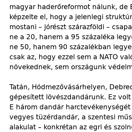
magyar haderőreformot nálunk, de 
képzelte el, hogy a jelenlegi struktúrá
mostani – jórészt szárazföldi – csa
ne a 20, hanem a 95 százaléka legy
ne 50, hanem 90 százalékban legyen
csak az, hogy ezzel sem a NATO val
növekednek, sem országunk védelmé
Tatán, Hódmezővásárhelyen, Debre
gépesített lövészdandárunk. Ez vol
E három dandár harctevékenységét k
vegyes tüzérdandár, a szentesi műs
alakulat – konkrétan az egri és szolno