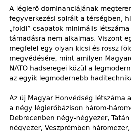
A légierő dominanciájának megtere
fegyverkezési spirált a térségben, h
„földi” csapatok minimális létszáma
támadásra nem alkalmas. Viszont eg
megfelel egy olyan kicsi és rossz fö
megvédésére, mint amilyen Magyaro
NATO hadseregei közül a legmoderne
az egyik legmodernebb haditechnik
Az új Magyar Honvédség létszáma a 3
a négy légierőbázison három-háro
Debrecenben négy-négyezer, Tatán
négyezer, Veszprémben háromezer,