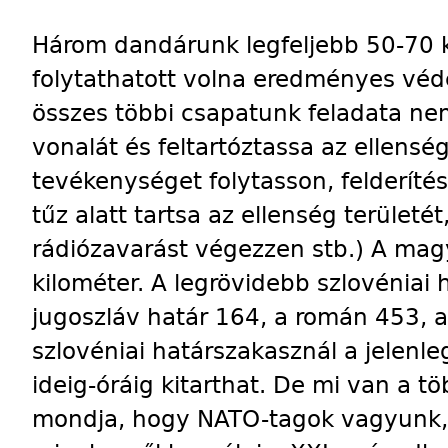
Három dandárunk legfeljebb 50-70 
folytathatott volna eredményes véd
összes többi csapatunk feladata nem
vonalát és feltartóztassa az ellens
tevékenységet folytasson, felderítési
tűz alatt tartsa az ellenség területé
rádiózavarást végezzen stb.) A mag
kilométer. A legrövidebb szlovéniai 
jugoszláv határ 164, a román 453, a
szlovéniai határszakasznál a jelen
ideig-óráig kitarthat. De mi van a tö
mondja, hogy NATO-tagok vagyunk, 