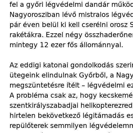
fel a győri légvédelmi dandár működ
Nagyorosziban lévő mistralos légvé
pár éven belül ki kell cserélni orosz
rakétákra. Ezzel négy összhaderőnem
mintegy 12 ezer fős állománnyal.
Az eddigi katonai gondolkodás szer
ütegeink elindulnak Győrből, a Nag
megszüntetésre ítélt – légvédelmi ez
A probléma csak az, hogy kecskemét
szentkirályszabadjai helikopterezr
hirtelen bekövetkező légitámadás es
repülőterek semmilyen légvédelem