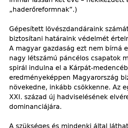
„haderőreformnak”.)
Gépesített lövészdandáraink számát
biztosítani határaink védelmét érte
A magyar gazdaság ezt nem bírná el
nagy létszámú páncélos csapatok m
spirál indulna el a Kárpát-medencé
eredményeképpen Magyarország bi
növekedne, inkább csökkenne. Az eg
XXI. század új hadviselésének elvére
dominanciájára.
A szükséges és mindenki által láthat