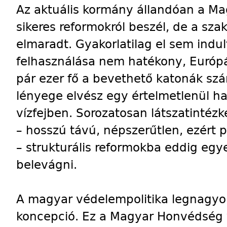
Az aktuális kormány állandóan a M
sikeres reformokról beszél, de a sza
elmaradt. Gyakorlatilag el sem indu
felhasználása nem hatékony, Európ
pár ezer fő a bevethető katonák s
lényege elvész egy értelmetlenül h
vízfejben. Sorozatosan látszatintéz
– hosszú távú, népszerűtlen, ezért p
– strukturális reformokba eddig eg
belevágni.
A magyar védelempolitika legnagyobb
koncepció. Ez a Magyar Honvédség 