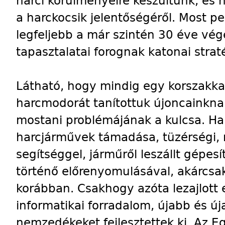
harci körülményeire készültünk, és
a harckocsik jelentőségéről. Most ped
legfeljebb a már szintén 30 éve vége
tapasztalatai forognak katonai strat
Látható, hogy mindig egy korszakka
harcmodorát tanítottuk újoncainkn
mostani problémájának a kulcsa. Ha
harcjárművek támadása, tüzérségi, 
segítséggel, járműről leszállt gépes
történő előrenyomulásával, akárcsa
korábban. Csakhogy azóta lezajlott 
informatikai forradalom, újabb és ú
nemzedékeket fejlesztettek ki. Az E