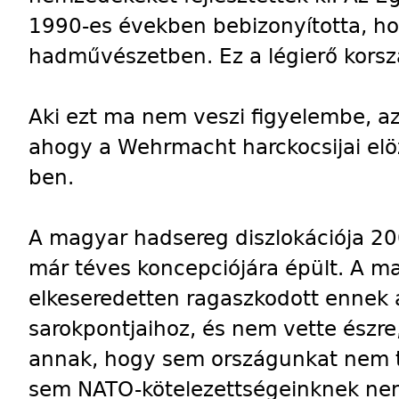
1990-es években bebizonyította, ho
hadművészetben. Ez a légierő korsz
Aki ezt ma nem veszi figyelembe, az
ahogy a Wehrmacht harckocsijai elö
ben.
A magyar hadsereg diszlokációja 20
már téves koncepciójára épült. A m
elkeseredetten ragaszkodott ennek a
sarokpontjaihoz, és nem vette észre
annak, hogy sem országunkat nem 
sem NATO-kötelezettségeinknek nem