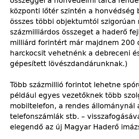
összeggel a honvédelmi tárca rendel
központi lőtér szintén a honvédség
összes többi objektumtól szigorúan m
százmilliárdos összeget a haderő fejl
milliárd forintért már majdnem 200
harckocsit vehetnénk a debreceni 
gépesített lövészdandárunknak.)
Több százmillió forintot lehetne spór
például egyes vezetőknek több szolg
mobiltelefon, a rendes állománynál 
telefonszámlák stb. – visszafogásáv
elegendő az új Magyar Haderő imázs