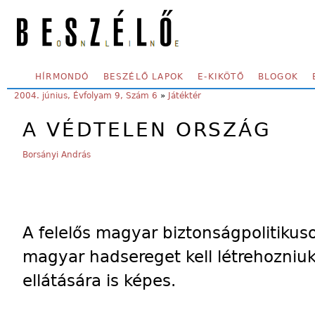
Skip to main content
SECONDARY MENU
HÍRMONDÓ
BESZÉLŐ LAPOK
E-KIKÖTŐ
BLOGOK
YOU ARE HERE:
2004. június, Évfolyam 9, Szám 6
»
Játéktér
A VÉDTELEN ORSZÁG
Borsányi András
A felelős magyar biztonságpolitiku
magyar hadsereget kell létrehozni
ellátására is képes.