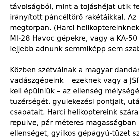
távolságból, mint a tojáshéjat ütik f
irányított páncéltörő rakétáikkal. A
megtorpan. (Harci helikoptereinkne
MI-28 Havoc gépekre, vagy a KA-50 
lejjebb adnunk semmiképp sem sza
Közben szétválnak a magyar dandáro
vadászgépeink – ezeknek vagy a JSF
kell épülniük – az ellenség mélysé
tüzérségét, gyülekezési pontjait, utá
csapatait. Harci helikoptereink szára
repülve, pár méteres magasságban s
ellenséget, gyilkos gépágyú-tüzet s