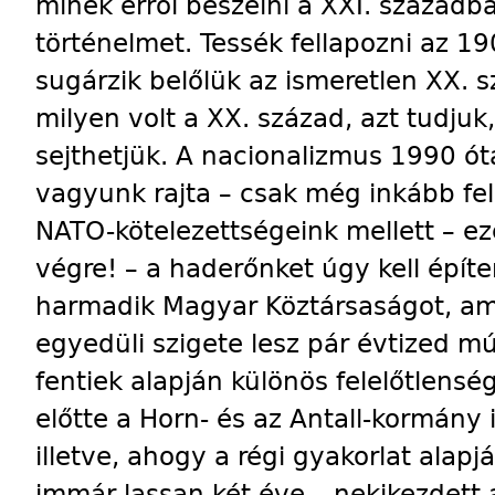
minek erről beszélni a XXI. századb
történelmet. Tessék fellapozni az 1
sugárzik belőlük az ismeretlen XX.
milyen volt a XX. század, azt tudjuk,
sejthetjük. A nacionalizmus 1990 óta
vagyunk rajta – csak még inkább fe
NATO-kötelezettségeink mellett – ezek
végre! – a haderőnket úgy kell épít
harmadik Magyar Köztársaságot, am
egyedüli szigete lesz pár évtized 
fentiek alapján különös felelőtlens
előtte a Horn- és az Antall-kormány 
illetve, ahogy a régi gyakorlat ala
immár lassan két éve – nekikezdett 