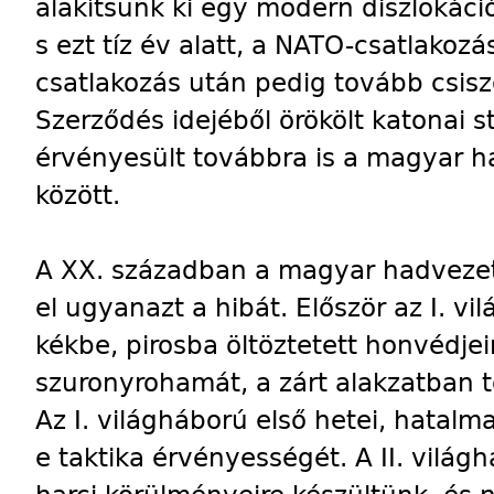
alakítsunk ki egy modern diszlokáció
s ezt tíz év alatt, a NATO-csatlakozá
csatlakozás után pedig tovább csiszo
Szerződés idejéből örökölt katonai s
érvényesült továbbra is a magyar 
között.
A XX. században a magyar hadveze
el ugyanazt a hibát. Először az I. vil
kékbe, pirosba öltöztetett honvédjei
szuronyrohamát, a zárt alakzatban 
Az I. világháború első hetei, hatal
e taktika érvényességét. A II. világh