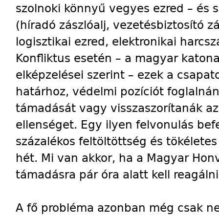
szolnoki könnyű vegyes ezred – és 
(híradó zászlóalj, vezetésbiztosító z
logisztikai ezred, elektronikai harc
Konfliktus esetén – a magyar katona
elképzelései szerint – ezek a csapa
határhoz, védelmi pozíciót foglalnán
támadását vagy visszaszorítanák az
ellenséget. Egy ilyen felvonulás bef
százalékos feltöltöttség és tökélete
hét. Mi van akkor, ha a Magyar Hon
támadásra pár óra alatt kell reagáln
A fő probléma azonban még csak ne