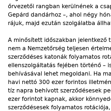
őrvezetői rangban kerülnének a csap
Gepárd dandárhoz –, ahol négy hón
rájuk, majd ezután szolgálatba állh
A minősített időszakban jelentkező 
nem a Nemzetőrség teljesen értelmet
szerződéses katonák folyamatos rotá
ellenszolgáltatás fejében történő – 
behívásával lehet megoldani. Ha ma
havi nettó 300 ezer forintos illetmé
tíz napra behívott szerződésesek pe
ezer forintot kapnak, akkor könnye
szerződésesek folyamatos rotációja,