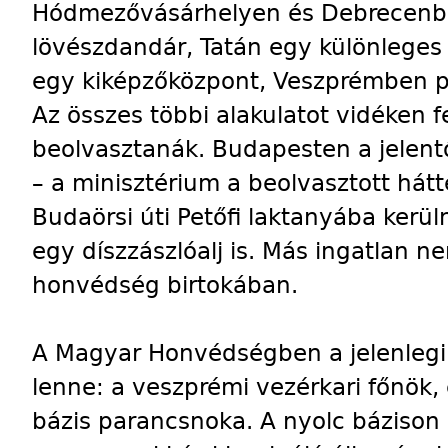
Hódmezővásárhelyen és Debrecenbe
lövészdandár, Tatán egy különleges
egy kiképzőközpont, Veszprémben pe
Az összes többi alakulatot vidéken 
beolvasztanák. Budapesten a jelent
– a minisztérium a beolvasztott hát
Budaörsi úti Petőfi laktanyába kerül
egy díszzászlóalj is. Más ingatlan
honvédség birtokában.
A Magyar Honvédségben a jelenlegi 
lenne: a veszprémi vezérkari főnök, 
bázis parancsnoka. A nyolc bázison r