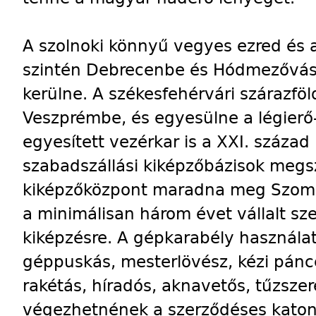
A szolnoki könnyű vegyes ezred és az
szintén Debrecenbe és Hódmezővásá
kerülne. A székesfehérvári szárazfö
Veszprémbe, és egyesülne a légierő
egyesített vezérkar is a XXI. század 
szabadszállási kiképzőbázisok meg
kiképzőközpont maradna meg Szomb
a minimálisan három évet vállalt s
kiképzésre. A gépkarabély használat
géppuskás, mesterlövész, kézi pánc
rakétás, híradós, aknavetős, tűzsze
végezhetnének a szerződéses katon