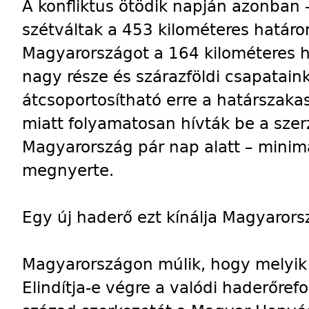
A konfliktus ötödik napján azonban 
szétváltak a 453 kilométeres határo
Magyarországot a 164 kilométeres ha
nagy része és szárazföldi csapatain
átcsoportosítható erre a határszaka
miatt folyamatosan hívták be a sze
Magyarország pár nap alatt – minim
megnyerte.
Egy új haderő ezt kínálja Magyaror
Magyarországon múlik, hogy melyik 
Elindítja-e végre a valódi haderőref