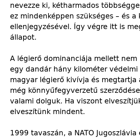
nevezze ki, kétharmados többséggel
ez mindenképpen szükséges – és a k
ellenjegyzésével. Így végre itt is me
állapot.
A légierő dominanciája mellett nem 
egy dandár hány kilométer védelmi s
magyar légierő kivívja és megtartja 
még könnyűfegyverzetű szerződéses 
valami dolguk. Ha viszont elveszítjü
elveszítünk mindent.
1999 tavaszán, a NATO Jugoszlávia el