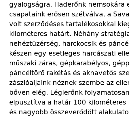
gyalogságra. Haderőnk nemsokára elé
csapataink erősen szétválva, a Savar
volt szerződéses tartalékosokkal kie
kilométeres határt. Néhány stratégia
nehéztüzérség, harckocsik és páncé
készen egy esetleges harcászati elle
műszaki záras, gépkarabélyos, gépp
páncéltörő rakétás és aknavetős sze
zászlóaljaink néznek szembe az elle
bőven elég. Légierőnk folyamatosan 
elpusztítva a határ 100 kilométere
és nagyobb összeverődött alakulato