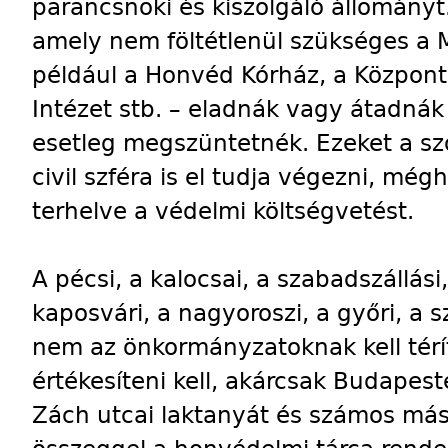
parancsnoki és kiszolgáló állományt.
amely nem föltétlenül szükséges a
például a Honvéd Kórház, a Központ
Intézet stb. – eladnák vagy átadná
esetleg megszüntetnék. Ezeket a sz
civil szféra is el tudja végezni, mé
terhelve a védelmi költségvetést.
A pécsi, a kalocsai, a szabadszállási
kaposvári, a nagyoroszi, a győri, a 
nem az önkormányzatoknak kell térí
értékesíteni kell, akárcsak Budapes
Zách utcai laktanyát és számos más