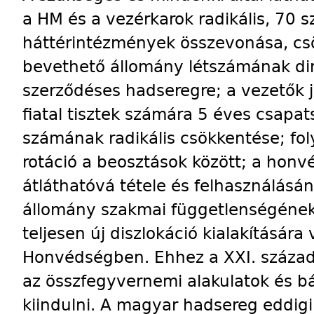
a HM és a vezérkarok radikális, 70 s
háttérintézmények összevonása, csö
bevethető állomány létszámának di
szerződéses hadseregre; a vezetők j
fiatal tisztek számára 5 éves csapats
számának radikális csökkentése; f
rotáció a beosztások között; a honv
átláthatóvá tétele és felhasználásán
állomány szakmai függetlenségének
teljesen új diszlokáció kialakításár
Honvédségben. Ehhez a XXI. század 
az összfegyvernemi alakulatok és bá
kiindulni. A magyar hadsereg eddigi 