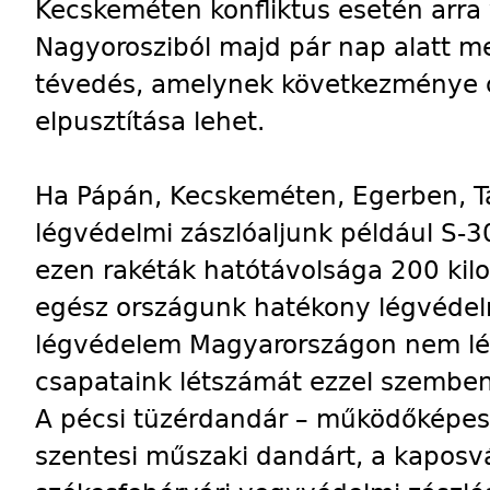
Kecskeméten konfliktus esetén arra 
Nagyorosziból majd pár nap alatt me
tévedés, amelynek következménye cs
elpusztítása lehet.
Ha Pápán, Kecskeméten, Egerben, Ta
légvédelmi zászlóaljunk például S-30
ezen rakéták hatótávolsága 200 kilo
egész országunk hatékony légvédelm
légvédelem Magyarországon nem léte
csapataink létszámát ezzel szemben 
A pécsi tüzérdandár – működőképes –
szentesi műszaki dandárt, a kaposvár