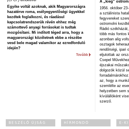
A „kieg” ostrom
Egyike voltál azoknak, akik Magyarországra
1956. október 23-
hazatérve roma, esélyegyenlőségi ügyekkel
a sztálinista hat
kezdtek foglalkozni, és ráadásul
fegyvereket szere
kapcsolatrendszerük révén ehhez még
ostromolni kezdt
számottevő anyagi forrásokat is tudtak
Rádió székházát,
mozgósítani. Mi indított téged arra, hogy a
több más fontos 
magyarországi közéletnek ebbe a részébe
azonban alig volt
vesd bele magad valamikor az ezredforduló
osztagok teheraut
idején?
rendőrségi, ipar
eljutottak az ors
Tovább
Csepel Művekhez 
éjszakai műszakot
dolgozók közül s
forradalmárokhoz.
az, hogy a munk
szemlélte az es
helyzetben sem s
kívülállóként vise
szerző.
BESZÉLŐ ÚJSÁG
HÍRMONDÓ
E-K