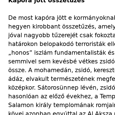
Kapóra jött összetűzés
De most kapóra jött e kormányokna
hegyen kirobbant összetűzés, amelyn
jóval nagyobb tűzerejét csak fokozt
határokon belopakodó terroristák elle
„honos” iszlám fundamentalisták é
semmivel sem kevésbé vétkes zsidó
össze. A mohamedán, zsidó, keresz
ádáz, elvakult természetének megfe
középkor. Sátorosünnep lévén, zsidó
hasonlóan az előző évekhez, a Tem
Salamon király templomának romjain
kövei azonban egyúttal az Al Aksza