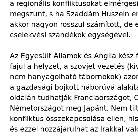
a regionális konfliktusokat elmérgesí
megszűnt, s ha Szaddám Huszein err
akkor nagyon rosszul számított, de
cselekvési szándékok egységével.
Az Egyesült Államok és Anglia kész f
fajul a helyzet, a szovjet vezetés (k
nem hanyagolható tábornokok) azo
a gazdasági bojkott háborúvá alakí
oldalán tudhatják Franciaországot,
Németországot meg Japánt. Nem tilt
konfliktus összekapcsolása ellen, hi
és ezzel hozzájárulhat az Irakkal va