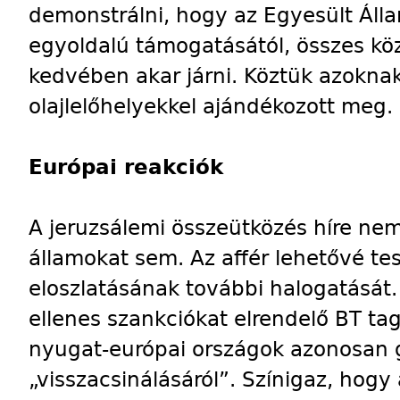
demonstrálni, hogy az Egyesült Álla
egyoldalú támogatásától, összes köz
kedvében akar járni. Köztük azoknak
olajlelőhelyekkel ajándékozott meg.
Európai reakciók
A jeruzsálemi összeütközés híre ne
államokat sem. Az affér lehetővé tes
eloszlatásának további halogatását. 
ellenes szankciókat elrendelő BT tagja
nyugat-európai országok azonosan 
„visszacsinálásáról”. Színigaz, hogy