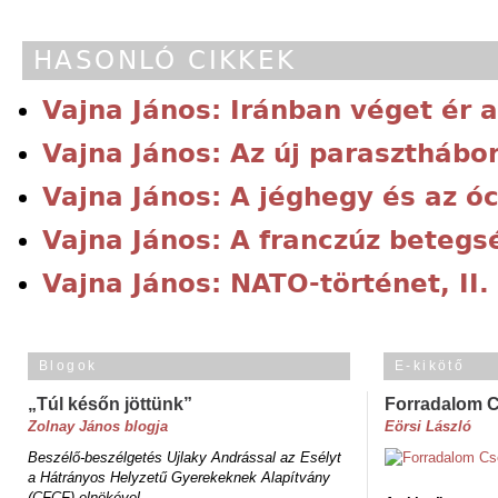
HASONLÓ CIKKEK
Vajna János: Iránban véget ér 
Vajna János: Az új paraszthábo
Vajna János: A jéghegy és az ó
Vajna János: A franczúz betegs
Vajna János: NATO-történet, II.
Blogok
E-kikötő
„Túl későn jöttünk”
Forradalom 
Zolnay János blogja
Eörsi László
Beszélő-beszélgetés Ujlaky Andrással az Esélyt
a Hátrányos Helyzetű Gyerekeknek Alapítvány
(CFCF) elnökével