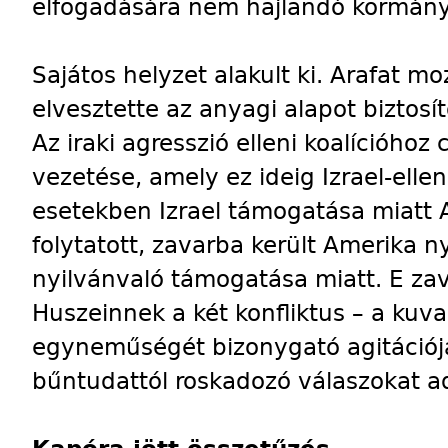
elfogadására nem hajlandó kormányo
Sajátos helyzet alakult ki. Arafat 
elvesztette az anyagi alapot biztosí
Az iraki agresszió elleni koalícióhoz
vezetése, amely ez ideig Izrael-ellen
esetekben Izrael támogatása miatt A
folytatott, zavarba került Amerika ny
nyilvánvaló támogatása miatt. E za
Huszeinnek a két konfliktus – a kuvai
egyneműségét bizonygató agitációj
bűntudattól roskadozó válaszokat ad