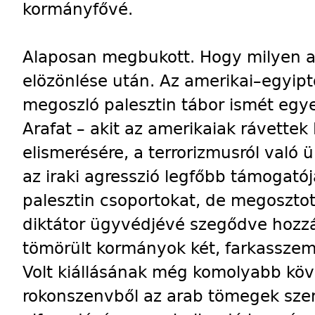
kormányfővé.
Alaposan megbukott. Hogy milyen al
elözönlése után. Az amerikai–egy
megoszló palesztin tábor ismét egyes
Arafat – akit az amerikaiak rávettek 
elismerésére, a terrorizmusról való 
az iraki agresszió legfőbb támogatój
palesztin csoportokat, de megosztott
diktátor ügyvédjévé szegődve hozzá
tömörült kormányok két, farkasszem
Volt kiállásának még komolyabb köv
rokonszenvből az arab tömegek sze