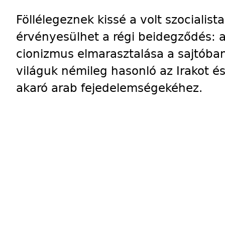
Föllélegeznek kissé a volt szocialist
érvényesülhet a régi beidegződés: az
cionizmus elmarasztalása a sajtóban
világuk némileg hasonló az Irakot és 
akaró arab fejedelemségekéhez.