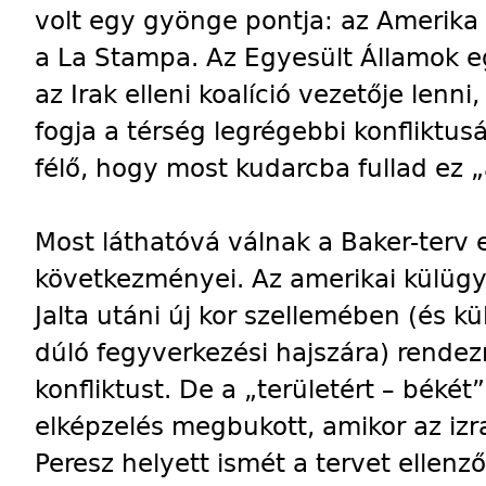
volt egy gyönge pontja: az Amerika é
a La Stampa. Az Egyesült Államok eg
az Irak elleni koalíció vezetője lenni
fogja a térség legrégebbi konfliktusá
félő, hogy most kudarcba fullad ez 
Most láthatóvá válnak a Baker-terv 
következményei. Az amerikai külügym
Jalta utáni új kor szellemében (és k
dúló fegyverkezési hajszára) rendezn
konfliktust. De a „területért – békét
elképzelés megbukott, amikor az izra
Peresz helyett ismét a tervet ellenz