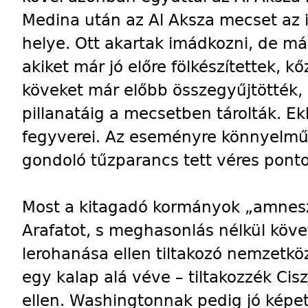
Medina után az Al Aksza mecset az 
helye. Ott akartak imádkozni, de má
akiket már jó előre fölkészítettek, k
köveket már előbb összegyűjtötték, 
pillanatáig a mecsetben tárolták. Ek
fegyverei. Az eseményre könnyelm
gondoló tűzparancs tett véres ponto
Most a kitagadó kormányok „amneszt
Arafatot, s meghasonlás nélkül köve
lerohanása ellen tiltakozó nemzetkö
egy kalap alá véve – tiltakozzék Cis
ellen. Washingtonnak pedig jó képet