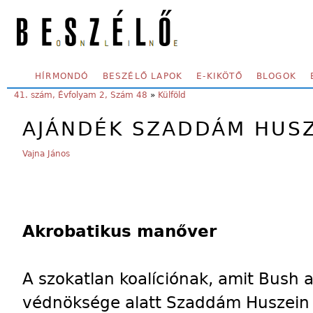
Skip to main content
SECONDARY MENU
HÍRMONDÓ
BESZÉLŐ LAPOK
E-KIKÖTŐ
BLOGOK
YOU ARE HERE:
41. szám, Évfolyam 2, Szám 48
»
Külföld
AJÁNDÉK SZADDÁM HUS
Vajna János
Akrobatikus manőver
A szokatlan koalíciónak, amit Bush
védnöksége alatt Szaddám Huszein e