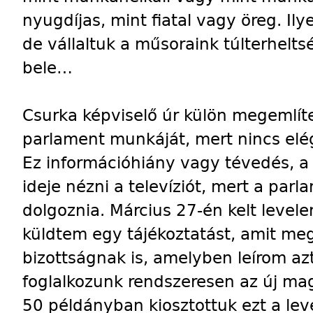
nyugdíjas, mint fiatal vagy öreg. I
de vállaltuk a műsoraink túlterhelt
bele…
Csurka képviselő úr külön megemlít
parlament munkáját, mert nincs elé
Ez információhiány vagy tévedés, a 
ideje nézni a televíziót, mert a parl
dolgoznia. Március 27-én kelt level
küldtem egy tájékoztatást, amit meg
bizottságnak is, amelyben leírom a
foglalkozunk rendszeresen az új mag
50 példányban kiosztottuk ezt a le