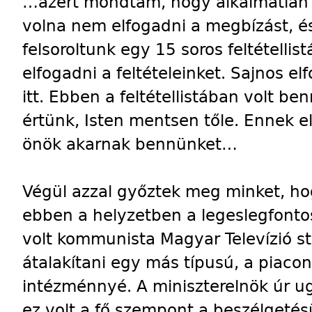
…azért mondtam, hogy alkalmatlan 
volna nem elfogadni a megbízást, 
felsoroltunk egy 15 soros feltétellis
elfogadni a feltételeinket. Sajnos e
itt. Ebben a feltétellistában volt b
értünk, Isten mentsen tőle. Ennek e
önök akarnak bennünket…
Végül azzal győztek meg minket, h
ebben a helyzetben a legeslegfontos
volt kommunista Magyar Televízió st
átalakítani egy más típusú, a piac
intézménnyé. A miniszterelnök úr u
ez volt a fő szempont a beszélgetés