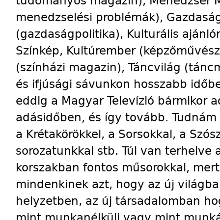
tudományos magazin), Menedzser M
menedzselési problémák), Gazdaság
(gazdaságpolitika), Kulturális ajánl
Színkép, Kultúrember (képzőművésze
(színházi magazin), Táncvilág (tán
és ifjúsági sávunkon hosszabb idő
eddig a Magyar Televízió bármikor a
adásidőben, és így tovább. Tudnám e
a Krétakörökkel, a Sorsokkal, a Szós
sorozatunkkal stb. Túl van terhelve 
korszakban fontos műsorokkal, mert
mindenkinek azt, hogy az új világba
helyzetben, az új társadalomban ho
mint munkanélküli vagy mint munkás