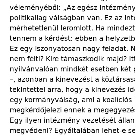
véleményéből: „Az egész intézmény 
politikailag válságban van. Ez az i
mérhetetlenül leromlott. Ha mindezt 
tennem a kérdést: ebben a helyzetbe
Ez egy iszonyatosan nagy feladat. 
nem félti? Kire támaszkodik majd? It
nyilvánvalóan mindkét esetben két
–, azonban a kinevezést a köztársas
tekintettel arra, hogy a kinevezés 
egy kormányválság, ami a koalíciós 
megkérdőjelezi ennek a megegyezés
Egy ilyen intézmény vezetését álland
megvédeni? Egyáltalában lehet-e se