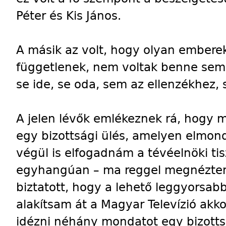
Péter és Kis János.
A másik az volt, hogy olyan emberek
függetlenek, nem voltak benne sem
se ide, se oda, sem az ellenzékhe
A jelen lévők emlékeznek rá, hogy m
egy bizottsági ülés, amelyen elmond
végül is elfogadnám a tévéelnöki tis
egyhangúan – ma reggel megnéztem 
biztatott, hogy a lehető leggyorsab
alakítsam át a Magyar Televízió akko
idézni néhány mondatot egy bizotts