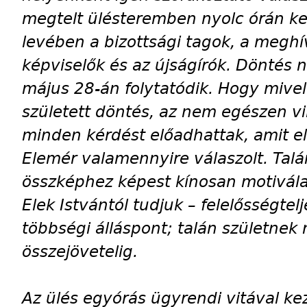
megtelt ülésteremben nyolc órán ke
levében a bizottsági tagok, a meghí
képviselők és az újságírók. Döntés 
május 28-án folytatódik. Hogy mivel
született döntés, az nem egészen vi
minden kérdést előadhattak, amit el
Elemér valamennyire válaszolt. Talá
összképhez képest kínosan motivála
Elek Istvántól tudjuk – felelősségtelj
többségi álláspont; talán születnek
összejövetelig.
Az ülés egyórás ügyrendi vitával ke