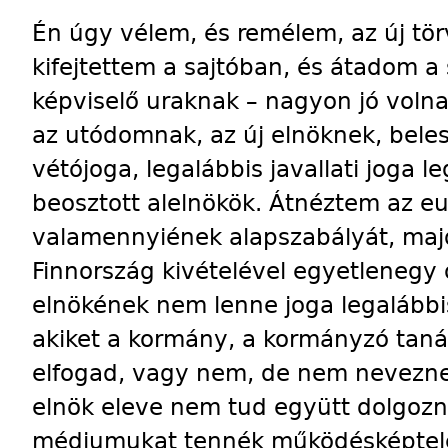
Én úgy vélem, és remélem, az új tör
kifejtettem a sajtóban, és átadom 
képviselő uraknak – nagyon jó volna
az utódomnak, az új elnöknek, bele
vétójoga, legalábbis javallati joga l
beosztott alelnökök. Átnéztem az eur
valamennyiének alapszabályát, majd
Finnország kivételével egyetlenegy o
elnökének nem lenne joga legalábbis
akiket a kormány, a kormányzó tan
elfogad, vagy nem, de nem neveznek 
elnök eleve nem tud együtt dolgozni
médiumukat tennék működésképtel