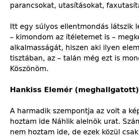
parancsokat, utasításokat, faxutasítá
Itt egy súlyos ellentmondás látszik 
– kimondom az ítéletemet is – megké
alkalmasságát, hiszen aki ilyen elem
tisztában, az – talán még ezt is m
Köszönöm.
Hankiss Elemér (meghallgatott)
A harmadik szempontja az volt a ké
hoztam ide Náhlik alelnök urat. Szá
nem hoztam ide, de ezek közül csak 