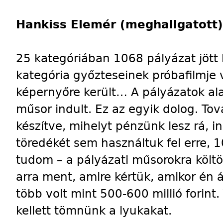
Hankiss Elemér (meghallgatott)
25 kategóriában 1068 pályázat jött 
kategória győzteseinek próbafilmje
képernyőre került… A pályázatok ala
műsor indult. Ez az egyik dolog. To
készítve, mihelyt pénzünk lesz rá, ind
töredékét sem használtuk fel erre, 10
tudom – a pályázati műsorokra költö
arra ment, amire kértük, amikor én 
több volt mint 500-600 millió forint
kellett tömnünk a lyukakat.