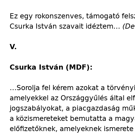
Ez egy rokonszenves, támogató felsz
Csurka István szavait idéztem…
(De
V.
Csurka István (MDF):
…Sorolja fel kérem azokat a törvén
amelyekkel az Országgyűlés által el
jogszabályokat, a piacgazdaság műk
a közismereteket bemutatta a magy
előfizetőknek, amelyeknek ismerete