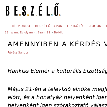
Skip to main content
SECONDARY MENU
HÍRMONDÓ
BESZÉLŐ LAPOK
E-KIKÖTŐ
BLOGOK
YOU ARE HERE:
22. szám, Évfolyam 4, Szám 22
»
Belföld
AMENNYIBEN A KÉRDÉS
Révész Sándor
Hankiss Elemér a kulturális bizottság
Május 21-én a televízió elnöke megje
előtt, és a honatyák helyenként ige
helyenként igen szórakoztató válasz