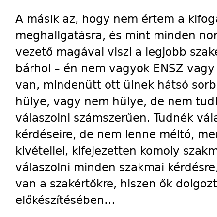
A másik az, hogy nem értem a kifogá
meghallgatásra, és mint minden no
vezető magával viszi a legjobb szaké
bárhol – én nem vagyok ENSZ vagy
van, mindenütt ott ülnek hátsó sorb
hülye, vagy nem hülye, de nem tud
válaszolni számszerűen. Tudnék vál
kérdéseire, de nem lenne méltó, me
kivétellel, kifejezetten komoly sza
válaszolni minden szakmai kérdésre
van a szakértőkre, hiszen ők dolgoz
előkészítésében…