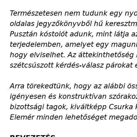
Természetesen nem tudunk egy nyol
oldalas jegyzőkönyvből hű keresztm
Pusztán kóstolót adunk, mint látja a
terjedelemben, amelyet egy magunk
hogy elviselhet. Az áttekinthetőség
szétcsúszott kérdés-válasz párokat
Arra törekedtünk, hogy az alábbi öss
igényesen és konstruktívan szórakoz
bizottsági tagok, kiváltképp Csurka 
Elemér minden lehetőséget megado