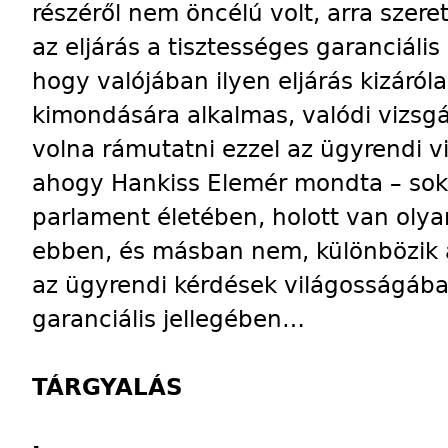
részéről nem öncélú volt, arra szer
az eljárás a tisztességes garanciális
hogy valójában ilyen eljárás kizáróla
kimondására alkalmas, valódi vizsgá
volna rámutatni ezzel az ügyrendi v
ahogy Hankiss Elemér mondta – soka
parlament életében, holott van olyan
ebben, és másban nem, különbözik a
az ügyrendi kérdések világosságába
garanciális jellegében…
TÁRGYALÁS