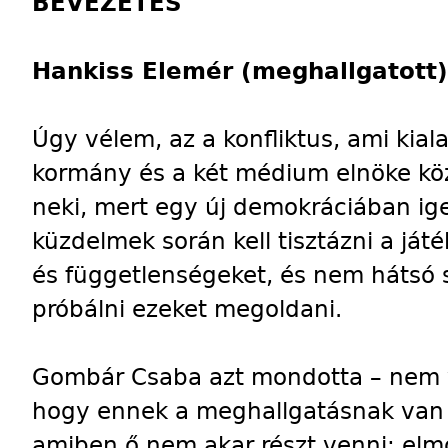
BEVEZETÉS
Hankiss Elemér (meghallgatott)
Úgy vélem, az a konfliktus, ami kiala
kormány és a két médium elnöke közö
neki, mert egy új demokráciában ig
küzdelmek során kell tisztázni a já
és függetlenségeket, és nem hátsó s
próbálni ezeket megoldani.
Gombár Csaba azt mondotta – nem v
hogy ennek a meghallgatásnak van eg
amiben ő nem akar részt venni; elm