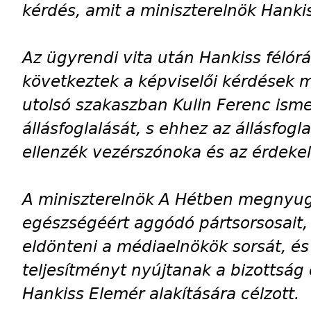
kérdés, amit a miniszterelnök Hankiss
Az ügyrendi vita után Hankiss félórá
következtek a képviselői kérdések m
utolsó szakaszban Kulin Ferenc ismer
állásfoglalását, s ehhez az állásfog
ellenzék vezérszónoka és az érdekel
A miniszterelnök A Hétben megnyugt
egészségéért aggódó pártsorsosait,
eldönteni a médiaelnökök sorsát, és
teljesítményt nyújtanak a bizottság e
Hankiss Elemér alakítására célzott.