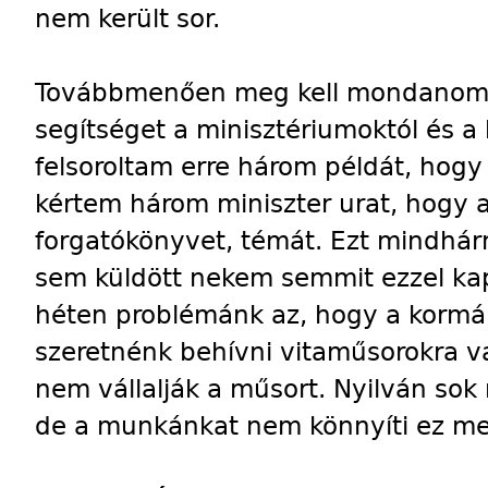
nem került sor.
Továbbmenően meg kell mondanom,
segítséget a minisztériumoktól és a k
felsoroltam erre három példát, hogy
kértem három miniszter urat, hogy 
forgatókönyvet, témát. Ezt mindhá
sem küldött nekem semmit ezzel ka
héten problémánk az, hogy a kormány
szeretnénk behívni vitaműsorokra va
nem vállalják a műsort. Nyilván so
de a munkánkat nem könnyíti ez 