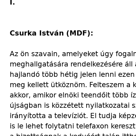
I.
Csurka István (MDF):
Az ön szavain, amelyeket úgy foga
meghallgatására rendelkezésére áll ak
hajlandó több hétig jelen lenni ezen
meg kellett ütköznöm. Felteszem a k
akkor, amikor elnöki teendőit több í
újságban is közzétett nyilatkozatai s
irányította a televíziót. El tudja ké
is le lehet folytatni telefaxon keres