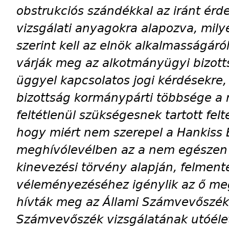
obstrukciós szándékkal az iránt érd
vizsgálati anyagokra alapozva, mily
szerint kell az elnök alkalmasságár
várják meg az alkotmányügyi bizotts
üggyel kapcsolatos jogi kérdésekre,
bizottság kormánypárti többsége a m
feltétlenül szükségesnek tartott fel
hogy miért nem szerepel a Hankiss 
meghívólevélben az a nem egészen 
kinevezési törvény alapján, felmen
véleményezéséhez igénylik az ő me
hívták meg az Állami Számvevőszék 
Számvevőszék vizsgálatának utóélet