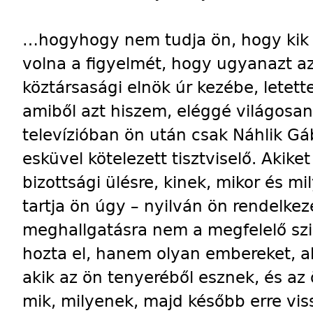
…hogyhogy nem tudja ön, hogy kik a
volna a figyelmét, hogy ugyanazt az 
köztársasági elnök úr kezébe, letett
amiből azt hiszem, eléggé világosan
televízióban ön után csak Náhlik Gáb
esküvel kötelezett tisztviselő. Akike
bizottsági ülésre, kinek, mikor és mi
tartja ön úgy – nyilván ön rendelkeze
meghallgatásra nem a megfelelő szin
hozta el, hanem olyan embereket, a
akik az ön tenyeréből esznek, és az 
mik, milyenek, majd később erre vis