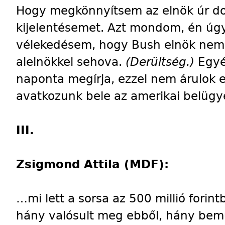
Hogy megkönnyítsem az elnök úr do
kijelentésemet. Azt mondom, én úgy
vélekedésem, hogy Bush elnök nem 
alelnökkel sehova.
(Derültség.)
Egyéb
naponta megírja, ezzel nem árulok e
avatkozunk bele az amerikai belüg
III.
Zsigmond Attila (MDF):
…mi lett a sorsa az 500 millió forin
hány valósult meg ebből, hány bemu