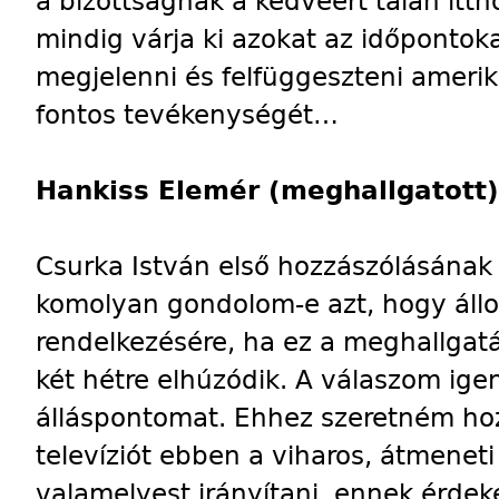
a bizottságnak a kedvéért talán itt
mindig várja ki azokat az időpontoka
megjelenni és felfüggeszteni ameri
fontos tevékenységét…
Hankiss Elemér (meghallgatott)
Csurka István első hozzászólásának 
komolyan gondolom-e azt, hogy állo
rendelkezésére, ha ez a meghallgatá
két hétre elhúzódik. A válaszom ig
álláspontomat. Ehhez szeretném hoz
televíziót ebben a viharos, átmenet
valamelyest irányítani, ennek érde