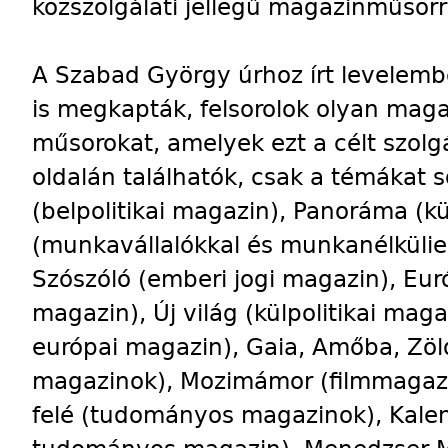
közszolgálati jellegű magazinműsorra
A Szabad György úrhoz írt levelem
is megkapták, felsorolok olyan ma
műsorokat, amelyek ezt a célt szolgá
oldalán találhatók, csak a témákat 
(belpolitikai magazin), Panoráma (kül
(munkavállalókkal és munkanélkülie
Szószóló (emberi jogi magazin), Eu
magazin), Új világ (külpolitikai mag
európai magazin), Gaia, Amőba, Zöl
magazinok), Mozimámor (filmmagazi
felé (tudományos magazinok), Kale