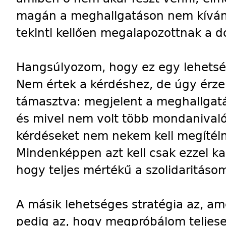
magán a meghallgatáson nem kíván
tekinti kellően megalapozottnak a d
Hangsúlyozom, hogy ez egy lehetség
Nem értek a kérdéshez, de úgy érzem
támasztva: megjelent a meghallgat
és mivel nem volt több mondanivalój
kérdéseket nem nekem kell megítél
Mindenképpen azt kell csak ezzel 
hogy teljes mértékű a szolidaritáso
A másik lehetséges stratégia az, am
pedig az, hogy megpróbálom teljese