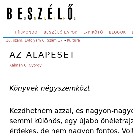
Skip to main content
SECONDARY MENU
HÍRMONDÓ
BESZÉLŐ LAPOK
E-KIKÖTŐ
BLOGOK
YOU ARE HERE:
16. szám, Évfolyam 6, Szám 17
»
Kultúra
AZ ALAPESET
Kálmán C. György
Könyvek négyszemközt
Kezdhetném azzal, és nagyon-nagyo
semmi különös, egy újabb önéletrajz
érdekes, de nem nagyon fontos. Vol