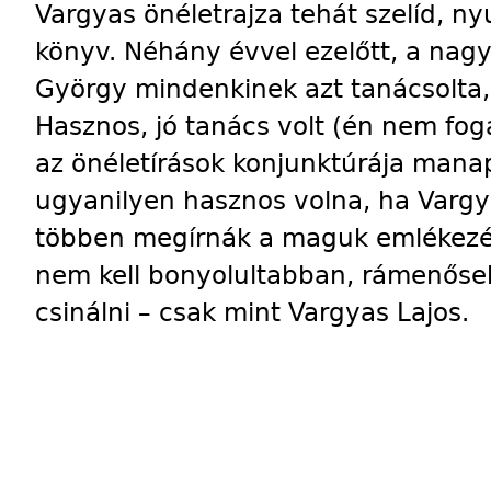
Vargyas önéletrajza tehát szelíd, ny
könyv. Néhány évvel ezelőtt, a nagy
György mindenkinek azt tanácsolta,
Hasznos, jó tanács volt (én nem fo
az önéletírások konjunktúrája mana
ugyanilyen hasznos volna, ha Vargy
többen megírnák a maguk emlékezése
nem kell bonyolultabban, rámenős
csinálni – csak mint Vargyas Lajos.