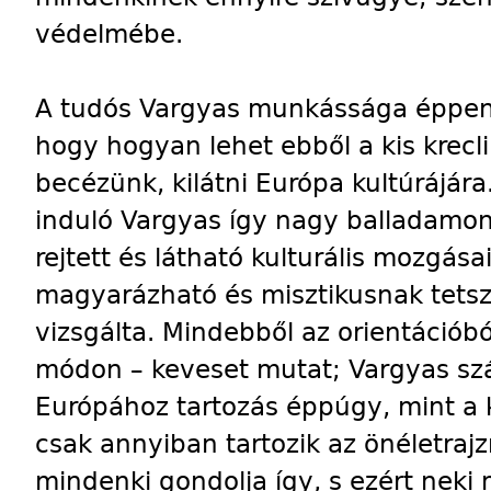
védelmébe.
A tudós Vargyas munkássága éppen ar
hogy hogyan lehet ebből a kis krecli
becézünk, kilátni Európa kultúrájára.
induló Vargyas így nagy balladamo
rejtett és látható kulturális mozgása
magyarázható és misztikusnak tetsz
vizsgálta. Mindebből az orientációbó
módon – keveset mutat; Vargyas sz
Európához tartozás éppúgy, mint a
csak annyiban tartozik az önéletra
mindenki gondolja így, s ezért neki