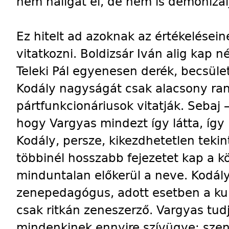
nem hallgat el, de nem is démonizál
Ez hitelt ad azoknak az értékelésein
vitatkozni. Boldizsár Iván alig kap 
Teleki Pál egyenesen derék, becsüle
Kodály nagyságát csak alacsony ran
pártfunkcionáriusok vitatják. Sebaj 
hogy Vargyas mindezt így látta, így 
Kodály, persze, kikezdhetetlen teki
többinél hosszabb fejezetet kap a k
minduntalan előkerül a neve. Kodály 
zenepedagógus, adott esetben a kul
csak ritkán zeneszerző. Vargyas tu
mindenkinek ennyire szívügye; szen