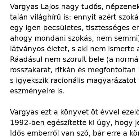
Vargyas Lajos nagy tudós, népzenek
talán világhírű is: ennyit azért szok
egy igen becsületes, tisztességes e
ahogy mondani szokás, nem semmi), 
látványos életet, s aki nem ismerte 
Ráadásul nem szorult bele (a normáli
rosszakarat, ritkán és megfontoltan
s igyekszik racionális magyarázatot
eszményeire is.
Vargyas ezt a könyvet öt évvel ezel
1992-ben egészítette ki úgy, hogy je
Idős emberről van szó, bár erre a kö