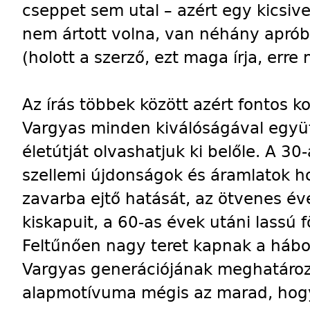
cseppet sem utal – azért egy kicsiv
nem ártott volna, van néhány apróbb
(holott a szerző, ezt maga írja, err
Az írás többek között azért fontos
Vargyas minden kiválóságával együtt
életútját olvashatjuk ki belőle. A 3
szellemi újdonságok és áramlatok h
zavarba ejtő hatását, az ötvenes év
kiskapuit, a 60-as évek utáni lassú 
Feltűnően nagy teret kapnak a hábo
Vargyas generációjának meghatáro
alapmotívuma mégis az marad, hogy