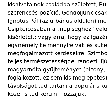
kishivatalnok családba született, B
szerencsés pozíció. Gondoljunk csak
Ignotus Pál (az urbánus oldalon) menn
Csipkerózsában a „népiséghez” való
kísérleteit; vagy arra, hogy az igazá
egynémelyike mennyire vak és süket
megfogalmazott kérdésekre. Szimbol
teljes természetességgel rendezi if
magyarnóta-gyűjteményét (bizony, a
foglalkozott, ez sem kis meglepeté
távolságot tud tartani a populáris k
közel is tud kerülni hozzájuk.