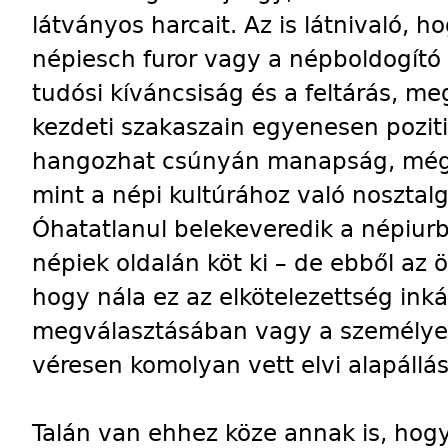
látványos harcait. Az is látnivaló, 
népiesch furor vagy a népboldogító 
tudósi kíváncsiság és a feltárás, me
kezdeti szakaszain egyenesen pozitiv
hangozhat csúnyán manapság, mégi
mint a népi kultúrához való nosztalg
Óhatatlanul belekeveredik a népiur
népiek oldalán köt ki – de ebből az ö
hogy nála ez az elkötelezettség ink
megválasztásában vagy a személye
véresen komolyan vett elvi alapállá
Talán van ehhez köze annak is, hogy