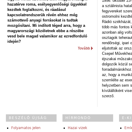
1956. október 23-
hazatérve roma, esélyegyenlőségi ügyekkel
a sztálinista hat
kezdtek foglalkozni, és ráadásul
fegyvereket szere
kapcsolatrendszerük révén ehhez még
ostromolni kezdt
számottevő anyagi forrásokat is tudtak
Rádió székházát,
mozgósítani. Mi indított téged arra, hogy a
több más fontos 
magyarországi közéletnek ebbe a részébe
azonban alig volt
vesd bele magad valamikor az ezredforduló
osztagok teheraut
idején?
rendőrségi, ipar
eljutottak az ors
Tovább
Csepel Művekhez 
éjszakai műszakot
dolgozók közül s
forradalmárokhoz.
az, hogy a munk
szemlélte az es
helyzetben sem s
kívülállóként vise
szerző.
BESZÉLŐ ÚJSÁG
HÍRMONDÓ
E-K
Folyamatos jelen
Hazai vizek
Eml