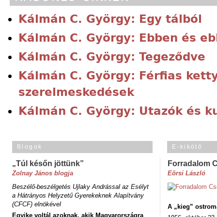
Kálmán C. György: Egy tálból
Kálmán C. György: Ebben és eb
Kálmán C. György: Tegeződve
Kálmán C. György: Férfias kett
szerelmeskedések
Kálmán C. György: Utazók és k
Blogok
E-kikötő
„Túl későn jöttünk”
Forradalom 
Zolnay János blogja
Eörsi László
Beszélő-beszélgetés Ujlaky Andrással az Esélyt
a Hátrányos Helyzetű Gyerekeknek Alapítvány
(CFCF) elnökével
A „kieg” ostrom
Egyike voltál azoknak, akik Magyarországra