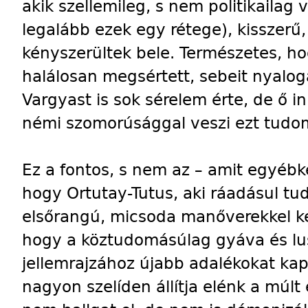
akik szellemileg, s nem politikailag 
legalább ezek egy rétege), kisszer
kényszerültek bele. Természetes, h
halálosan megsértett, sebeit nyalog
Vargyast is sok sérelem érte, de ő i
némi szomorúsággal veszi ezt tudo
Ez a fontos, s nem az – amit egyébk
hogy Ortutay-Tutus, aki ráadásul t
elsőrangú, micsoda manőverekkel ke
hogy a köztudomásúlag gyáva és lus
jellemrajzához újabb adalékokat ka
nagyon szelíden állítja elénk a múlt