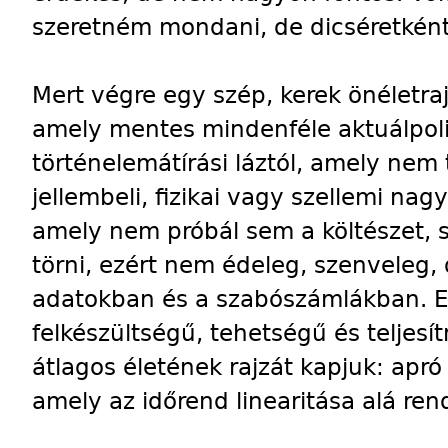
szeretném mondani, de dicséretként
Mert végre egy szép, kerek önéletra
amely mentes mindenféle aktuálpolit
történelemátírási láztól, amely nem 
jellembeli, fizikai vagy szellemi nag
amely nem próbál sem a költészet, s
törni, ezért nem édeleg, szenveleg, 
adatokban és a szabószámlákban. E
felkészültségű, tehetségű és teljes
átlagos életének rajzát kapjuk: apró 
amely az időrend linearitása alá ren