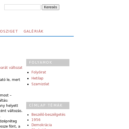
FOSZIGET
GALÉRIÁK
FOLYAMOK
arát változat
Folyóirat
Hetilap
ató le, mert
Szamizdat
 most –
ltás:
CÍMLAP TÉMÁK
ány helyett
ént változás.
Beszélő-beszélgetés
,
1956
középréteg
Demokrácia
ssze fönt, a