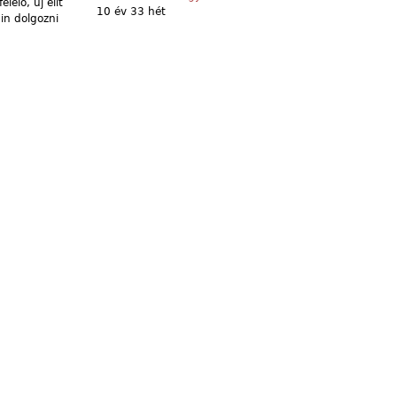
elő, új elit
10 év 33 hét
min dolgozni