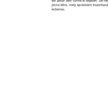
elit akkor sem tűnne el teljesen. De n
jönne létre, mely apránként kiszorítaná
érdemes.