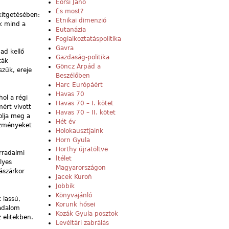
Eörsi Janó
És most?
ékítgetésében:
Etnikai dimenzió
k mind a
Eutanázia
Foglalkoztatáspolitika
Gavra
ad kellő
Gazdaság-politika
ták
Göncz Árpád a
szűk, ereje
Beszélőben
Harc Európáért
Havas 70
ol a régi
Havas 70 – I. kötet
mért vívott
Havas 70 – II. kötet
olja meg a
Hét év
tézményeket
Holokausztjaink
Horn Gyula
Horthy újratöltve
rradalmi
Ítélet
lyes
Magyarországon
sászárkor
Jacek Kuroń
Jobbik
Könyvajánló
 lassú,
Korunk hősei
sadalom
Kozák Gyula posztok
 elitekben.
Levéltári zabrálás