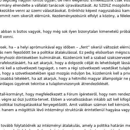
ató segítség nagyon fontos ugyan, de nem elegendő. Emlékezzünk csak vis
rmány elrendelte a vállalati tanácsok újraválasztását. Az SZDSZ mozgósítot
 kezükbe venni az üzemi választásokat. Erőnkhöz képest nagyszabású ka
mmit nem sikerült elérnünk. Kezdeményezésünk elfolyt a közöny, a félele
bban is biztos vagyok, hogy még sok ilyen bizonytalan kimenetelű próbál
l vonni.
ek, ha – a helyi aprómunkával egy időben – „fent” sikerül változást elérn
ás nem fejeződött be a politikai átalakulással. Ez pedig elsősorban mégisc
rvényhozói döntésekben kulminálnak. Küzdenünk kell a szabad szakszervezet
jrafelosztásáért, ha azt akarjuk, hogy a dolgozók célját és lehetőségét láss
k kell a szövetkezeti tagságot, s nem a régi szövetkezeti vezetőket tulaj
k, hogy a szövetkezetekben igazi mozgás induljon be, küzdenünk kell a priv
osabbá tételéért, ha azt akarjuk, hogy a hétmillió magyar állampolgár ne p
zárólagos ügyének tekintse a tulajdonviszonyok átrendeződését.
tall-kormányt, hogy megfeledkezett a Fórum ígéreteiről, hogy nem rende
 végre az őszi Justitia-tervet. Ebben a vonatkozásban inkább azt kell kifog
 politikai tisztogatásokkal fenyegetőzött. Amit valóban számon kell kérnün
a, hanem a mögöttük lévő intézményi struktúrák érintetlenül hagyása vagy
ovább folytatódnék az intézményi átalakulás, amely a politika határán meg