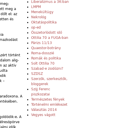
Liberalizmus a 3K-ban
k meg;
LMPM
ett meg a
Menekültügy
őlt el: az
Nekrológ
etten és
Oktatáspolitika
op-ed
Összetorlódott idő
hia
Ottilia 70 a FUGA-ban
almazkodást
Párizs 11/13
Quaestor-botrány
Roma-dosszié
zért történt
Romák és politika
dalom alig-
Solt Ottilia 70
m az aktív
Szabad-e zsidózni?
tudta
SZDSZ
odik
Szerzők, szerkesztők,
k –
bloggerek
Szijj Ferenc
piszkozatai
aradoxona. A
Természetes fények
döntésében.
Történelmi emlékezet
Választás 2014
Vegyes vágott
oldódik-e. A
félresöpörve
dalmi idők