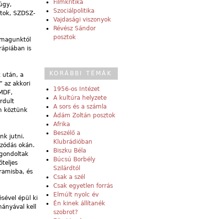
Filmkritika
úgy,
Szociálpolitika
rtok, SZDSZ-
Vajdasági viszonyok
Révész Sándor
posztok
a magunktól
rápiában is
KORÁBBI TÉMÁK
k után, a
” az akkori
1956-os Intézet
 MDF,
A kultúra helyzete
rdult
A sors és a számla
n köztünk
Ádám Zoltán posztok
Afrika
Beszélő a
nk jutni.
Klubrádióban
nzódás okán.
Biszku Béla
 gondoltak
Búcsú Borbély
teljes
Szilárdtól
iramisba, és
Csak a szél
Csak egyetlen forrás
Elmúlt nyolc év
sével épül ki
Én kinek állítanék
mányával kell
szobrot?