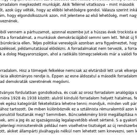
a forradalom megkezdett munkáját. Akik Tellérrel vitatkozva – mint második
 őt, azok úgy vélték, hogy az előbbi lehetőségre gondol. Válasza szerint ink
ám, hogy elgondolkozzunk azon, mit jelentene az első lehetőség, mert na
nveznének.
éből vennem a párhuzamot, azonnal eszembe jut a húszas évek trockista e
totta a forradalmat, a munkások demokráciájából semmi sem lett. Tehát új 
bürokrácia ellen. Teljes politikai vereségük azonban arra figyelmeztet, ho
széléssel, példamutatással előidézni. A forradalmakat nem tervezik, a forr
ik a dolog Magyarországon, ahol a radikális tömegcselekvés már a valódi fo
rradalom. Hisz a tömegek felkelése nemcsak az elvtársból lett urak elkerg
ia alkotmányos rendje is. Éppen az esne áldozatul a második forradalom
zabad demokraták szeretnének megóvni.
tványos fordulatban gondolkodva, és csak az orosz forradalom analógiája sz
unióra 1928 és 1938 között: alulról kiinduló forradalom helyett hatalmas, fe
k egész kategóriáit feketelistára lehetne tenni; mondjuk, minden volt pá
ához tartozott. De miben különböznék ez a sztálinista rémuralomtól azon k
gyonuktól fosztanák meg? Semmiben. Bűncselekmény bírói megállapítása n
ek, ami a jog és az igazságosság legalapvetőbb elveit sértené. S a gyakorl
elenlegi miniszterelnök például nem viselhetne tisztséget az új rendszerb
t, akiket állampárti jóváhagyás nélkül nem lehetett sem kinevezni, sem le