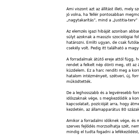
Ami viszont azt az állítást illeti, mel
jó volna, ha Tellér pontosabban megm
„nagytakarítás”, mind a „Justitia-terv
Az elemzés igazi hibáját azonban abba
súlyt azoknak a masszív szociológiai f
határozni. Említi ugyan, de csak futól
csekély volt. Pedig itt található a magy
A forradalmak átütő ereje attól függ, 
rendet a felkelt nép dönti meg, ott az
küzdelem. Ez a harc rendíti meg a kor
hatalom intézményeit, szétveri, új, for
működtették.
De a leghosszabb és a legvéresebb forr
időszaknak vége, s megkezdődik a kons
kapcsolatait, pozícióját arra, hogy átm
kezdetén, az államapparátus 80 százal
Amikor a forradalmi időknek vége, és 
szerves fejlődés morzsolhatja szét, ne
mindig el tudta fogadni a lefékeződés