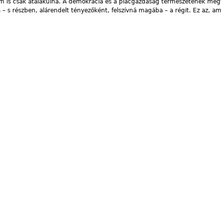
em is csak átalakulna. A demokrácia és a piacgazdaság természetének megfel
 – s részben, alárendelt tényezőként, felszívná magába – a régit. Ez az, a