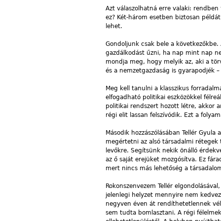
Azt válaszolhatná erre valaki: rendben
ez? Két-három esetben biztosan példát 
lehet.
Gondoljunk csak bele a következőkbe. A
gazdálkodást űzni, ha nap mint nap ne
mondja meg, hogy melyik az, aki a törv
és a nemzetgazdaság is gyarapodjék – é
Meg kell tanulni a klasszikus forradalm
elfogadható politikai eszközökkel félre
politikai rendszert hozott létre, akkor
régi elit lassan felszívódik. Ezt a foly
Második hozzászólásában Tellér Gyula az
megértetni az alsó társadalmi rétegek 
levőkre. Segítsünk nekik önálló érdekv
az ő saját erejüket mozgósítva. Ez fár
mert nincs más lehetőség a társadalo
Rokonszenvezem Tellér elgondolásával,
jelenlegi helyzet mennyire nem kedve
negyven éven át rendíthetetlennek vélt 
sem tudta bomlasztani. A régi félelmek