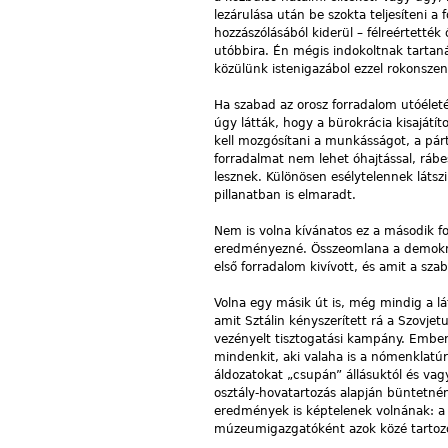
lezárulása után be szokta teljesíteni 
hozzászólásából kiderül – félreértették
utóbbira. Én mégis indokoltnak tartan
közülünk istenigazábol ezzel rokonsze
Ha szabad az orosz forradalom utóélet
úgy látták, hogy a bürokrácia kisajátí
kell mozgósítani a munkásságot, a párt
forradalmat nem lehet óhajtással, rábe
lesznek. Különösen esélytelennek látsz
pillanatban is elmaradt.
Nem is volna kívánatos ez a második fo
eredményezné. Összeomlana a demokrác
első forradalom kivívott, és amit a s
Volna egy másik út is, még mindig a lá
amit Sztálin kényszerített rá a Szovjet
vezényelt tisztogatási kampány. Embere
mindenkit, aki valaha is a nómenklatúr
áldozatokat „csupán” állásuktól és va
osztály-hovatartozás alapján büntetnén
eredmények is képtelenek volnának: a j
múzeumigazgatóként azok közé tartozot