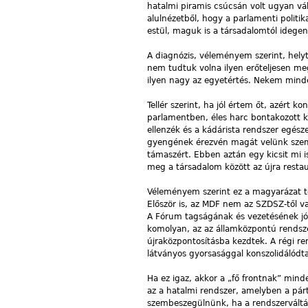
hatalmi piramis csúcsán volt ugyan vá
alulnézetből, hogy a parlamenti politi
estül, maguk is a társadalomtól idegen
A diagnózis, véleményem szerint, helyt
nem tudtuk volna ilyen erőteljesen me
ilyen nagy az egyetértés. Nekem mind
Tellér szerint, ha jól értem őt, azért 
parlamentben, éles harc bontakozott ki
ellenzék és a kádárista rendszer egész
gyengének érezvén magát velünk szemb
támaszért. Ebben aztán egy kicsit mi 
meg a társadalom között az újra resta
Véleményem szerint ez a magyarázat tév
Először is, az MDF nem az SZDSZ-től va
A Fórum tagságának és vezetésének jó
komolyan, az az államközpontú rendsze
újraközpontosításba kezdtek. A régi re
látványos gyorsasággal konszolidálódt
Ha ez igaz, akkor a „fő frontnak” mind
az a hatalmi rendszer, amelyben a párt
szembeszegülnünk, ha a rendszerváltás