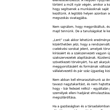
ellehetetlenüléstől. A helyben nyújth
történt a múlt nyár végén, amikor a ko
hogy segítsenek a munkásoknak saját
kezdtünk. A legtöbb helyen azonban se
megszokás sivatagjába.
Nem sajnálom, hogy megpróbáltuk, és a
majd tennünk. De a tanulságokat le kel
„Lent” csak akkor lehetünk eredményes
közérthetően jelzi, hogy a rendszervált
cselekvési sorokat jelent, amelyek tö
kiírásáért és a szakszervezeti vagyon ú
szakszervezetek alapításának. Küzdenün
szövetkezeti törvényért, ha azt akarju
meggyorsításáért és formáinak változat
vállalatvezető és pár száz újgazdag ki
Nem abban kell elmarasztalnunk az An
tavaszi nagytakarítást, és nem hajtotta
hogy – bár fedezet nélkül – egyáltalán
személyek elleni hadjárat elmulasztás
megszilárdítása.
Ha a gazdaságban és a társadalomban t