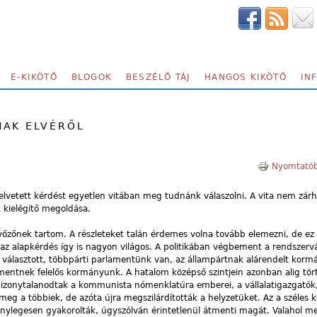
E-KIKÖTŐ
BLOGOK
BESZÉLŐ TÁJ
HANGOS KIKÖTŐ
IN
NAK ELVÉRŐL
Nyomtatób
felvetett kérdést egyetlen vitában meg tudnánk válaszolni. A vita nem zárh
 kielégítő megoldása.
őzőnek tartom. A részleteket talán érdemes volna tovább elemezni, de ez
az alapkérdés így is nagyon világos. A politikában végbement a rendszervá
 választott, többpárti parlamentünk van, az állampártnak alárendelt korm
mentnek felelős kormányunk. A hatalom középső szintjein azonban alig tört
lbizonytalanodtak a kommunista nómenklatúra emberei, a vállalatigazgatók
 meg a többiek, de azóta újra megszilárdították a helyzetüket. Az a széles 
énylegesen gyakorolták, úgyszólván érintetlenül átmenti magát. Valahol me