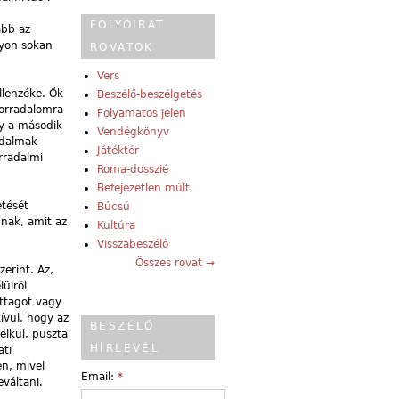
FOLYÓIRAT
ább az
gyon sokan
ROVATOK
Vers
llenzéke. Ők
Beszélő-beszélgetés
forradalomra
Folyamatos jelen
gy a második
Vendégkönyv
adalmak
Játéktér
rradalmi
Roma-dosszié
Befejezetlen múlt
etését
Búcsú
nak, amit az
Kultúra
Visszabeszélő
Összes rovat →
erint. Az,
lülről
rttagot vagy
ívül, hogy az
BESZÉLŐ
élkül, puszta
HÍRLEVÉL
ati
en, mivel
Email:
*
váltani.