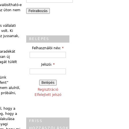
valósítható-e
 az úton nem
 vállalati
volt. Ki
ez jussanak,
BELÉPÉS
Felhasználói név:
*
maradékát
ban új
agát túlélt
Jelszó:
*
zünk
fent”
nem alulról,
Regisztráció
 próbálni,
Elfelejtett jelszó
l, hogy a
eg, hogy a
alakulása
FRISS
nyagi
HOZZÁSZÓLÁSOK