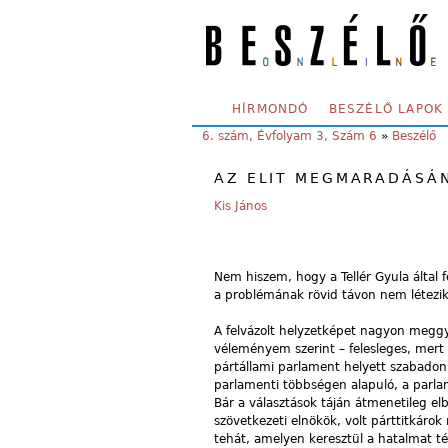
Skip to main content
SECONDARY MENU
HÍRMONDÓ
BESZÉLŐ LAPOK
YOU ARE HERE:
6. szám, Évfolyam 3, Szám 6
»
Beszélő
AZ ELIT MEGMARADÁSÁ
Kis János
Nem hiszem, hogy a Tellér Gyula által 
a problémának rövid távon nem létezik
A felvázolt helyzetképet nagyon meggy
véleményem szerint – felesleges, mert 
pártállami parlament helyett szabadon
parlamenti többségen alapuló, a parla
Bár a választások táján átmenetileg e
szövetkezeti elnökök, volt párttitkárok
tehát, amelyen keresztül a hatalmat t