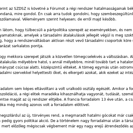
y szerint az SZDSZ is követné a Fórumot a régi rendszer hatalmasságainak b
ondaná, mire gondol. Én csak arra tudok gondolni, hogy szembeszegültün
” szólamaival. Véleményem szerint helyesen; de erről majd később.
n látom, hogy túlbecsüli a pártpolitika szerepét az eseményekben, és nem 
olyamatoknak, amelyek a társadalmi átalakulások jellegét végül is meg szok
ag, hogy a rendszerváltásban aktívan részt vevő társadalmi csoportok köre 
arázat sarkalatos pontja.
hogy mekkora szerepet játszik a közvetlen tömegcselekvés a változásban. Ah
 átalakulás mélyebbre hatol, s annál mélyebbre, minél tovább tart a hatalo
mányzat csúcsai alatti, középszintű eliteket. A tömeg egymás után ostrom
radalmi szervekkel helyettesíti őket, és elkergeti azokat, akik ezeket az in
adalom sem képes eltávolítani a volt uralkodó osztály egészét. Amikor a fo
zolidáció, a régi elitek maradéka kihasználhatja vagyonát, tudását, szemé
entse magát az új rendszer elitjébe. A francia forradalom 13 éve után, a c
éka még mindig azonos volt a forradalom előttivel.
megszilárdul az új, törvényes rend, a megmaradt hatalmi gócokat már csak
m pedig gyors politikai akció. De a történelem nagy forradalmai után a tár
t, mert előzőleg mégiscsak végbement már egy nagy erejű átrendeződés az