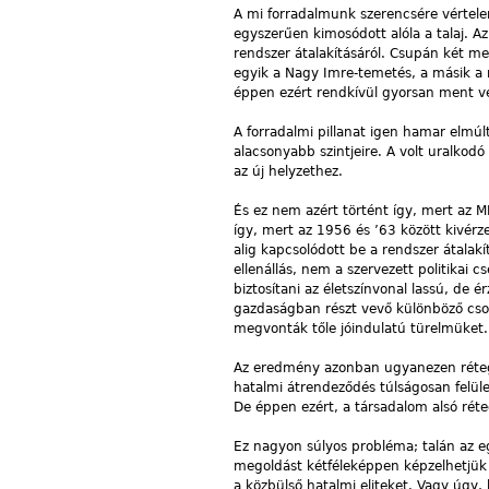
A mi forradalmunk szerencsére vértelen
egyszerűen kimosódott alóla a talaj.
rendszer átalakításáról. Csupán két me
egyik a Nagy Imre-temetés, a másik a
éppen ezért rendkívül gyorsan ment v
A forradalmi pillanat igen hamar elmúlt
alacsonyabb szintjeire. A volt uralkod
az új helyzethez.
És ez nem azért történt így, mert az M
így, mert az 1956 és ’63 között kivérz
alig kapcsolódott be a rendszer átala
ellenállás, nem a szervezett politikai
biztosítani az életszínvonal lassú, de
gazdaságban részt vevő különböző csop
megvonták tőle jóindulatú türelmüket.
Az eredmény azonban ugyanezen réteg
hatalmi átrendeződés túlságosan felüle
De éppen ezért, a társadalom alsó réte
Ez nagyon súlyos probléma; talán az e
megoldást kétféleképpen képzelhetjük e
a közbülső hatalmi eliteket. Vagy úgy, 