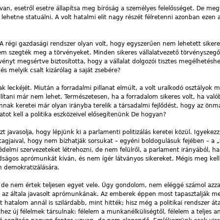
 van, esetről esetre állapítsa meg bíróság a személyes felelősséget. De meg
lehetne statuálni. A volt hatalmi elit nagy részét félretenni azonban ezen
 régi gazdasági rendszer olyan volt, hogy egyszerűen nem lehetett sikeres
m szegték meg a törvényeket. Minden sikeres vállalatvezető törvényszegő 
ényt megsértve biztosította, hogy a vállalat dolgozói tisztes megélhetésh
s melyik csalt kizárólag a saját zsebére?
ak leckéjét. Miután a forradalmi pillanat elmúlt, a volt uralkodó osztályok 
állítani már nem lehet. Természetesen, ha a forradalom sikeres volt, ha való
 annak keretei már olyan irányba terelik a társadalmi fejlődést, hogy az önm
amatot kell a politika eszközeivel elősegítenünk De hogyan?
t javasolja, hogy lépjünk ki a parlamenti politizálás keretei közül. Igyekez
tagjaival, hogy nem bízhatják sorsukat – egyéni boldogulásuk fejében – a „
édelmi szervezeteket létrehozni, de nem felülről, a parlament irányából, ha
adságos aprómunkát kíván, és nem ígér látványos sikereket. Mégis meg kell
m demokratizálására.
 de nem értek teljesen egyet vele. Úgy gondolom, nem eléggé számol azza
z az általa javasolt aprómunkának. Az emberek éppen most tapasztalják m
hatalom annál is szilárdabb, mint hitték; hisz még a politikai rendszer át
hez új félelmek társulnak: félelem a munkanélküliségtől, félelem a teljes a