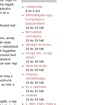
sza, hogy mi
ta tagjait,
csillaghullás
mpányba
8 év 4 óra
m és a
Elfilozófálgatni egy
humanitárius
katasztrófáról
kozást kell
10 év 25 hét
Normálisból
normálisba
ünk, amely
10 év 29 hét
sak olyan
Tartalom és forma
i választások
10 év 29 hét
ák független
Se egy név, se egy
donossá tévő
idézet,
atizáció
10 év 30 hét
ár ezer régi
Hibás kiindulás
10 év 30 hét
Ungváry
zte meg a
sértődöttsége
ásolnunk,
10 év 30 hét
k, az nem a
Én is számolok
10 év 32 hét
Ismétlés
10 év 33 hét
állt, a régi
1. Nem írtam, hogy a