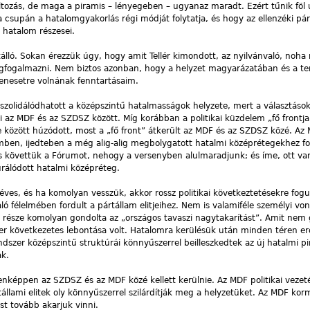
ltozás, de maga a piramis – lényegeben – ugyanaz maradt. Ezért tűnik föl 
ka csupán a hatalomgyakorlás régi módját folytatja, és hogy az ellenzéki pá
 hatalom részesei.
álló. Sokan érezzük úgy, hogy amit Tellér kimondott, az nyilvánvaló, noh
gfogalmazni. Nem biztos azonban, hogy a helyzet magyarázatában és a te
enesetre volnának fenntartásaim.
konszolidálódhatott a középszintű hatalmasságok helyzete, mert a választáso
 az MDF és az SZDSZ között. Míg korábban a politikai küzdelem „fő frontja
e között húzódott, most a „fő front” átkerült az MDF és az SZDSZ közé. Az
en, ijedteben a még alig-alig megbolygatott hatalmi középrétegekhez fo
is követtük a Fórumot, nehogy a versenyben alulmaradjunk; és íme, ott va
urálódott hatalmi középréteg.
es, és ha komolyan vesszük, akkor rossz politikai következtetésekre fogu
ló félelmében fordult a pártállam elitjeihez. Nem is valamiféle személyi vo
 része komolyan gondolta az „országos tavaszi nagytakarítást”. Amit nem
r következetes lebontása volt. Hatalomra kerülésük után minden téren erő
ndszer középszintű struktúrái könnyűszerrel beilleszkedtek az új hatalmi p
ak.
enképpen az SZDSZ és az MDF közé kellett kerülnie. Az MDF politikai vezeté
állami elitek oly könnyűszerrel szilárdítják meg a helyzetüket. Az MDF kor
t tovább akarjuk vinni.