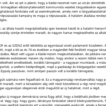
 volt. Ám ez azt is jelenti, hogy a Kádár-rezsimet nem az utcán döntötté
 Az önmagában elbizonytalanodott kommunista vezetés tárgyalásokon egyez
ghatározó fordulata volt az eseményeknek, amely nem a tárgyalóasztalnál d
 népszavazási kampány és maga a népszavazás. A hatalom átadása rendez
égbe.
; az általa hozott megrázkódtatás igen kevéssé hatolt le a hatalmi hierarc
ó osztály szintje érintetlen maradt, és nagyon hamar megkezdhette az alk
DF és az SZDSZ erőit lekötötte az egymással vívott parlamenti küzdelem. A
ett, majd a 60-as és 70-es években a magánélet felé fordított magyar társa
kításába. Részt vett ugyan a Kádár-rezsim megbuktatásában, de jobbára ne
 cselekvés eszközeivel. Hanem oly módon, hogy amikor a rezsim többé nem 
 érzékelhető emelkedését, korábbi támogatói – a nagyipari munkások, a más
ortok, a szellemi középrétegek, majd a gazdasági és közigazgatási vezető
 Éppoly passzívan, mint amilyen passzív volt a korábbi támogatás.
ük számára nem fogadható el. Ez a magyarországi rendszerváltás nagy p
ti maradt, mert a társadalom alig vett részt közvetlenül a régi rend meg
gei ugyanolyan idegennek érzik maguktól az új hatalmat, mint a régit.
gész új magyar demokrácia sorsa függ attól, hogy a belátható jövőben meg
l. Vagy úgy, hogy gyors, látványos fordulatot sikerül kikényszerítenünk, 
hogy segítjük beindulni azt a lassúbb, szervesebb evolúciót, amely a forra