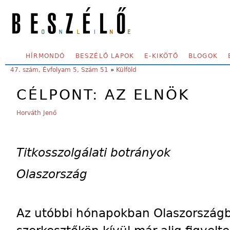
Skip to main content
SECONDARY MENU
HÍRMONDÓ
BESZÉLŐ LAPOK
E-KIKÖTŐ
BLOGOK
YOU ARE HERE:
47. szám, Évfolyam 5, Szám 51
»
Külföld
CÉLPONT: AZ ELNÖK
Horváth Jenő
Titkosszolgálati botrányok
Olaszország
Az utóbbi hónapokban Olaszországb