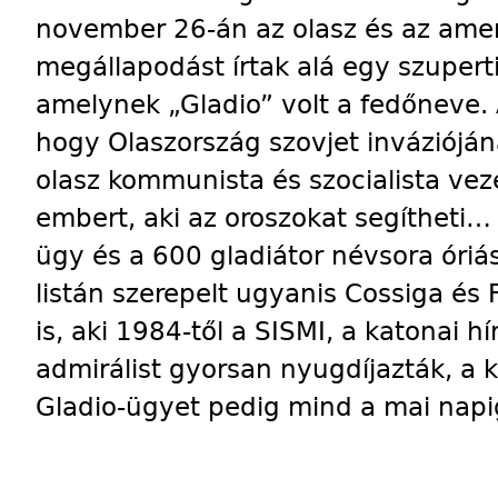
november 26-án az olasz és az ameri
megállapodást írtak alá egy szuperti
amelynek „Gladio” volt a fedőneve. A
hogy Olaszország szovjet invázióján
olasz kommunista és szocialista vez
embert, aki az oroszokat segítheti… 
ügy és a 600 gladiátor névsora óriási
listán szerepelt ugyanis Cossiga és 
is, aki 1984-től a SISMI, a katonai hí
admirálist gyorsan nyugdíjazták, a 
Gladio-ügyet pedig mind a mai napi