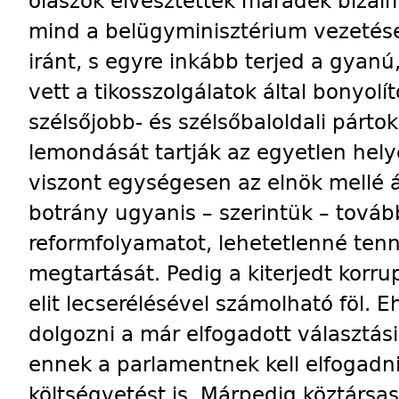
olaszok elvesztették maradék bizalm
mind a belügyminisztérium vezetése
iránt, s egyre inkább terjed a gyanú
vett a tikosszolgálatok által bonyolí
szélsőjobb- és szélsőbaloldali párto
lemondását tartják az egyetlen hel
viszont egységesen az elnök mellé ál
botrány ugyanis – szerintük – tová
reformfolyamatot, lehetetlenné tenn
megtartását. Pedig a kiterjedt korrup
elit lecserélésével számolható föl. 
dolgozni a már elfogadott választási
ennek a parlamentnek kell elfogadni
költségvetést is. Márpedig köztársa