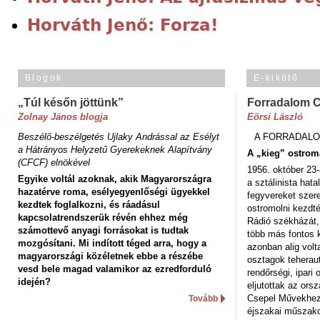
Horváth Jenő: Forza!
Blogok
E-kikötő
„Túl későn jöttünk”
Forradalom 
Zolnay János blogja
Eörsi László
Beszélő-beszélgetés Ujlaky Andrással az Esélyt
A FORRADALO
a Hátrányos Helyzetű Gyerekeknek Alapítvány
A „kieg” ostrom
(CFCF) elnökével
1956. október 23-
Egyike voltál azoknak, akik Magyarországra
a sztálinista hat
hazatérve roma, esélyegyenlőségi ügyekkel
fegyvereket szere
kezdtek foglalkozni, és ráadásul
ostromolni kezdt
kapcsolatrendszerük révén ehhez még
Rádió székházát,
számottevő anyagi forrásokat is tudtak
több más fontos 
mozgósítani. Mi indított téged arra, hogy a
azonban alig volt
magyarországi közéletnek ebbe a részébe
osztagok teheraut
vesd bele magad valamikor az ezredforduló
rendőrségi, ipar
idején?
eljutottak az ors
Csepel Művekhez 
Tovább
éjszakai műszakot