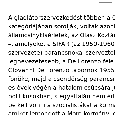
A gladiátorszervezkedést többen a 
kategóriájában sorolják, voltak azo
államcsínykísérletek, az Olasz Közt
–, amelyeket a SIFAR (az 1950-1960-
szervezete) parancsnokai szerveztek
legnevezetesebb, a De Lorenzo-féle á
Giovanni De Lorenzo tábornok 1955-
főnöke, majd a csendőrség parancsn
es évek végén a hatalom csúcsára j
politikusokban, s egyáltalán nem ér
be kell vonni a szocialistákat a kor
amikor lemondott a Moro-kormány, el