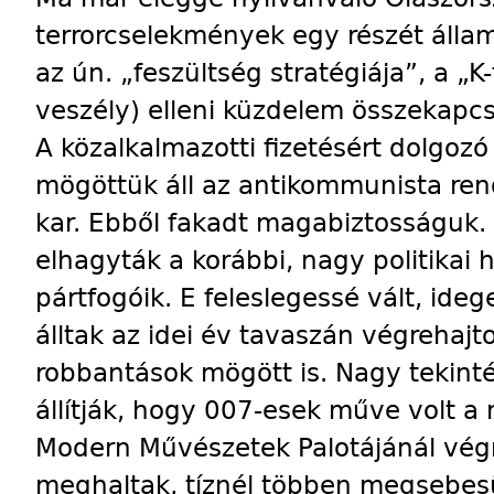
terrorcselekmények egy részét állam
az ún. „feszültség stratégiája”, a „
veszély) elleni küzdelem összekapcso
A közalkalmazotti fizetésért dolgoz
mögöttük áll az antikommunista rendő
kar. Ebből fakadt magabiztosságuk.
elhagyták a korábbi, nagy politikai
pártfogóik. E feleslegessé vált, ideg
álltak az idei év tavaszán végrehajtot
robbantások mögött is. Nagy tekintél
állítják, hogy 007-esek műve volt a
Modern Művészetek Palotájánál végr
meghaltak, tíznél többen megsebesü