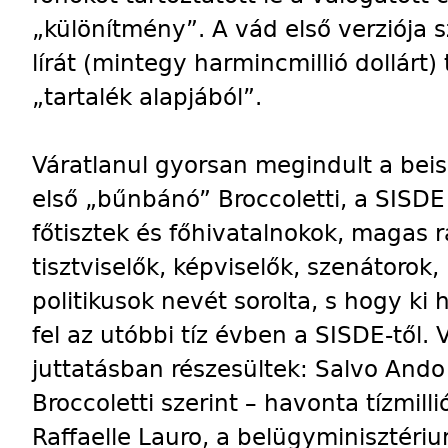
„különítmény”. A vád első verziója s
lírát (mintegy harmincmillió dollárt)
„tartalék alapjából”.
Váratlanul gyorsan megindult a bei
első „bűnbánó” Broccoletti, a SISDE 
főtisztek és főhivatalnokok, magas 
tisztviselők, képviselők, szenátorok
politikusok nevét sorolta, s hogy ki h
fel az utóbbi tíz évben a SISDE-től. 
juttatásban részesültek: Salvo And
Broccoletti szerint – havonta tízmilli
Raffaelle Lauro, a belügyminisztéri