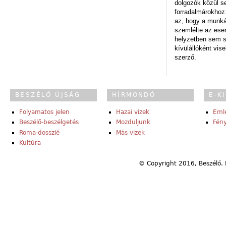
dolgozók közül s
forradalmárokhoz.
az, hogy a munk
szemlélte az es
helyzetben sem s
kívülállóként vise
szerző.
BESZÉLŐ ÚJSÁG
HÍRMONDÓ
E-K
Folyamatos jelen
Hazai vizek
Eml
Beszélő-beszélgetés
Mozduljunk
Fény
Roma-dosszié
Más vizek
Kultúra
© Copyright 2016, Beszélő. 