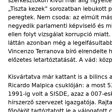
szerkesztőkön kívül már alig figyelt
„Tiszta kezek” sorozatban lebukott po
peregtek. Nem csoda: az elmúlt má
negyedik parlamenti képviselő és m
ellen folyt vizsgálat korrupció miat
láttán azonban még a legelfásultabba
Vincenzo Terranova bíró elrendelte h
előzetes letartóztatását. A vád: köz
Kisvártatva már kattant is a bilincs a 
Ricardo Malpica csuklóján: a most 5
1991-ig volt a SISDE, azaz a 007-es
hírszerző szervezet igazgatója. Rajta
főnököt tartóztatott le a válogatott 