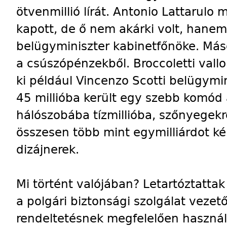
ötvenmillió lírát. Antonio Lattarulo 
kapott, de ő nem akárki volt, hanem 
belügyminiszter kabinetfőnöke. Más
a csúszópénzekből. Broccoletti vallo
ki például Vincenzo Scotti belügymin
45 millióba került egy szebb komód 
hálószobába tízmillióba, szőnyegekre
összesen több mint egymilliárdot k
dizájnerek.
Mi történt valójában? Letartóztattak
a polgári biztonsági szolgálat vezet
rendeltetésnek megfelelően használt