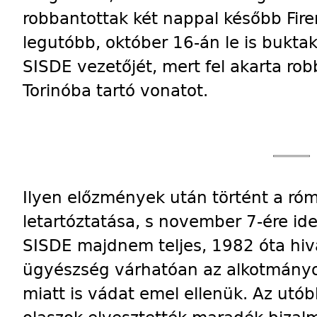
robbantottak két nappal később Firen
legutóbb, október 16-án le is buktak;
SISDE vezetőjét, mert fel akarta rob
Torinóba tartó vonatot.
Ilyen előzmények után történt a ró
letartóztatása, s november 7-ére id
SISDE majdnem teljes, 1982 óta hiv
ügyészség várhatóan az alkotmányo
miatt is vádat emel ellenük. Az utó