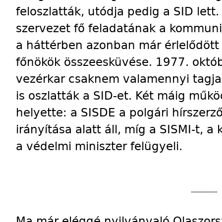
feloszlatták, utódja pedig a SID let
szervezet fő feladatának a kommuniz
a háttérben azonban már érlelődött 
főnökök összeesküvése. 1977. októbe
vezérkar csaknem valamennyi tagja e
is oszlatták a SID-et. Két máig műkö
helyette: a SISDE a polgári hírszerz
irányítása alatt áll, míg a SISMI-t, a
a védelmi miniszter felügyeli.
Ma már eléggé nyilvánvaló Olaszor