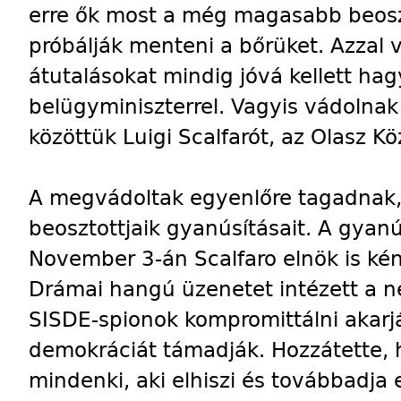
erre ők most a még magasabb beos
próbálják menteni a bőrüket. Azzal
átutalásokat mindig jóvá kellett hag
belügyminiszterrel. Vagyis vádolnak
közöttük Luigi Scalfarót, az Olasz Kö
A megvádoltak egyenlőre tagadnak, 
beosztottjaik gyanúsításait. A gyan
November 3-án Scalfaro elnök is kén
Drámai hangú üzenetet intézett a ne
SISDE-spionok kompromittálni akarják
demokráciát támadják. Hozzátette, h
mindenki, aki elhiszi és továbbadja