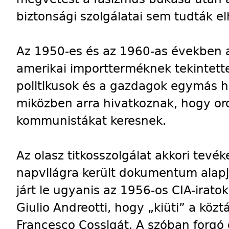
biztonsági szolgálatai sem tudták el
Az 1950-es és az 1960-as években 
amerikai importterméknek tekintette 
politikusok és a gazdagok egymás há
miközben arra hivatkoznak, hogy or
kommunistákat keresnek.
Az olasz titkosszolgálat akkori tev
napvilágra került dokumentum alapj
járt le ugyanis az 1956-os CIA-iratok
Giulio Andreotti, hogy „kiüti” a közt
Francesco Cossigát. A szóban forg