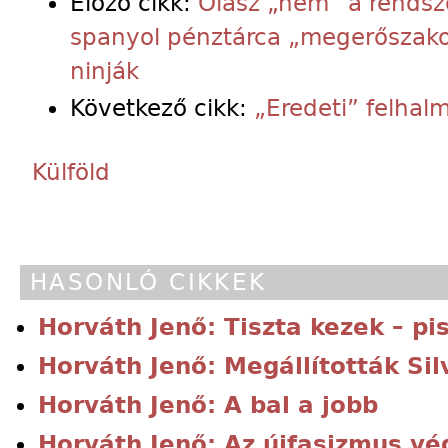
Előző cikk:
Olasz „nem” a rendsze
spanyol pénztárca „megerőszakol
ninják
Következő cikk:
„Eredeti” felhal
Külföld
HASONLÓ CIKKEK
Horváth Jenő: Tiszta kezek – pi
Horváth Jenő: Megállították Sil
Horváth Jenő: A bal a jobb
Horváth Jenő: Az újfasizmus vé