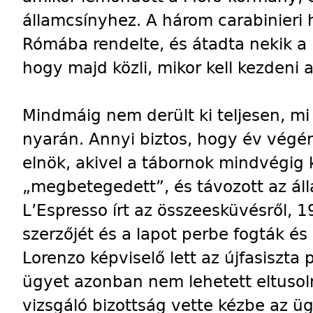
államcsínyhez. A három carabinieri
Rómába rendelte, és átadta nekik a „
hogy majd közli, mikor kell kezdeni 
Mindmáig nem derült ki teljesen, mi
nyarán. Annyi biztos, hogy év végé
elnök, akivel a tábornok mindvégig 
„megbetegedett”, és távozott az álla
L’Espresso írt az összeesküvésről, 
szerzőjét és a lapot perbe fogták és
Lorenzo képviselő lett az újfasiszta 
ügyet azonban nem lehetett eltusol
vizsgáló bizottság vette kézbe az ü