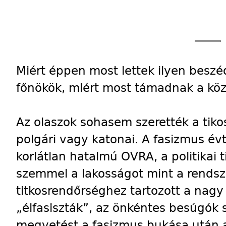
Miért éppen most lettek ilyen beszéd
főnökök, miért most támadnak a köz
Az olaszok sohasem szerették a tiko
polgári vagy katonai. A fasizmus é
korlátlan hatalmú OVRA, a politikai 
szemmel a lakosságot mint a rendszer
titkosrendőrséghez tartozott a nagy 
„élfasiszták”, az önkéntes besúgók s
megvetést a fasizmus bukása után a