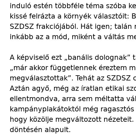
induló estén többféle téma szóba ke
kissé felrázta a környék választóit: 
SZDSZ frakciójából. Hát igen; talán 
inkább az a mód, miként a váltás m
A képviselő ezt „banális dolognak” t
„már akkor függetlennek éreztem 
megválasztottak”. Tehát az SZDSZ c
Aztán agyő, még az íratlan etikai sz
ellentmondva, arra sem méltatta vál
kampányplakátoktól még ragasztós
hogy közölje megváltozott nézeteit. 
döntésén alapult.