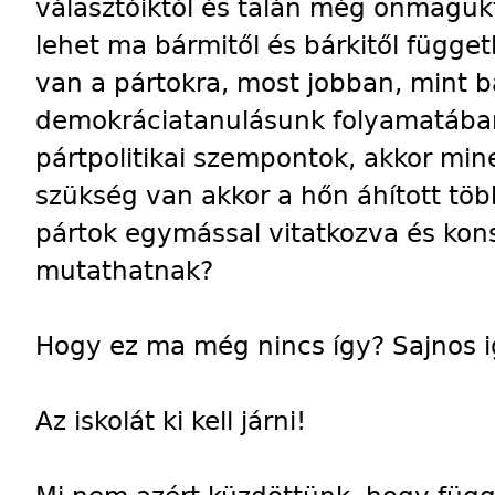
választóiktól és talán még önmagukt
lehet ma bármitől és bárkitől függe
van a pártokra, most jobban, mint b
demokráciatanulásunk folyamatába
pártpolitikai szempontok, akkor mine
szükség van akkor a hőn áhított töb
pártok egymással vitatkozva és kon
mutathatnak?
Hogy ez ma még nincs így? Sajnos i
Az iskolát ki kell járni!