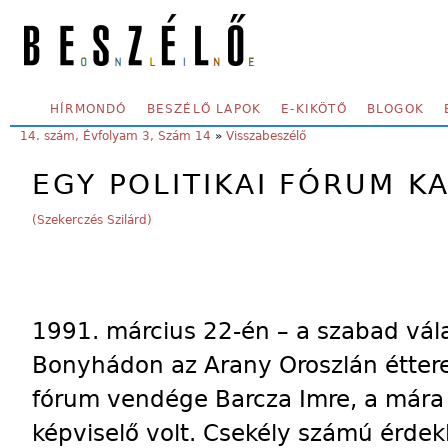
Skip to main content
SECONDARY MENU
HÍRMONDÓ
BESZÉLŐ LAPOK
E-KIKÖTŐ
BLOGOK
YOU ARE HERE:
14. szám, Évfolyam 3, Szám 14
»
Visszabeszélő
EGY POLITIKAI FÓRUM 
(Szekerczés Szilárd)
1991. március 22-én – a szabad vál
Bonyhádon az Arany Oroszlán éttere
fórum vendége Barcza Imre, a mára
képviselő volt. Csekély számú érdek