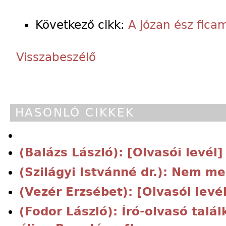
Következő cikk:
A józan ész fica
Visszabeszélő
HASONLÓ CIKKEK
(Balázs László): [Olvasói levél]
(Szilágyi Istvánné dr.): Nem m
(Vezér Erzsébet): [Olvasói levé
(Fodor László): Író-olvasó tal