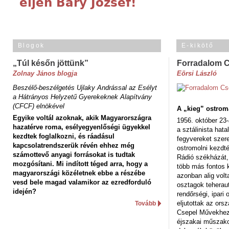
éljen Bary József!
Blogok
E-kikötő
„Túl későn jöttünk”
Forradalom 
Zolnay János blogja
Eörsi László
Beszélő-beszélgetés Ujlaky Andrással az Esélyt
a Hátrányos Helyzetű Gyerekeknek Alapítvány
(CFCF) elnökével
A „kieg” ostrom
Egyike voltál azoknak, akik Magyarországra
1956. október 23-
hazatérve roma, esélyegyenlőségi ügyekkel
a sztálinista hat
kezdtek foglalkozni, és ráadásul
fegyvereket szere
kapcsolatrendszerük révén ehhez még
ostromolni kezdt
számottevő anyagi forrásokat is tudtak
Rádió székházát,
mozgósítani. Mi indított téged arra, hogy a
több más fontos 
magyarországi közéletnek ebbe a részébe
azonban alig volt
vesd bele magad valamikor az ezredforduló
osztagok teheraut
idején?
rendőrségi, ipar
eljutottak az ors
Tovább
Csepel Művekhez 
éjszakai műszakot