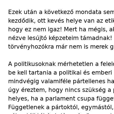
Ezek után a következő mondata sem 
kezdődik, ott kevés helye van az et
hogy ez nem igaz! Mert ha mégis, a
nézve lesújtó képzeteim támadnak! 
törvényhozókra már nem is merek g
A politikusoknak mérhetetlen a fele
be kell tartania a politikai és ember
mindvégig valamiféle pártellenes ha
úgy éreztem, hogy nincs szükség a p
helyes, ha a parlament csupa függet
Függetlenek a pártoktól, egymástól