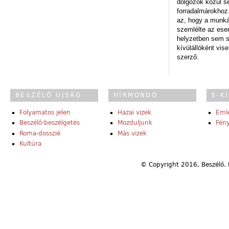
dolgozók közül s
forradalmárokhoz.
az, hogy a munk
szemlélte az es
helyzetben sem s
kívülállóként vise
szerző.
BESZÉLŐ ÚJSÁG
HÍRMONDÓ
E-K
Folyamatos jelen
Hazai vizek
Eml
Beszélő-beszélgetés
Mozduljunk
Fény
Roma-dosszié
Más vizek
Kultúra
© Copyright 2016, Beszélő. 