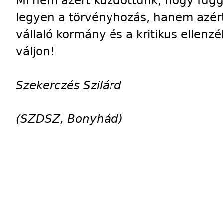
Mi nem azért küzdöttünk, hogy függ
legyen a törvényhozás, hanem azért
vállaló kormány és a kritikus ellenz
váljon!
Szekerczés Szilárd
(SZDSZ, Bonyhád)