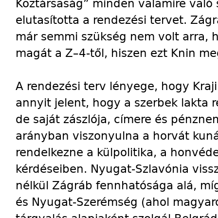
Köztársaság” minden valamire való 
elutasította a rendezési tervet. Zág
már semmi szükség nem volt arra, h
magát a Z–4-től, hiszen ezt Knin me
A rendezési terv lényege, hogy Kra
annyit jelent, hogy a szerbek lakta 
de saját zászlója, címere és pénzne
arányban viszonyulna a horvát kuná
rendelkezne a külpolitika, a honvé
kérdéseiben. Nyugat-Szlavónia vis
nélkül Zágráb fennhatósága alá, míg
és Nyugat-Szerémség (ahol magyarok