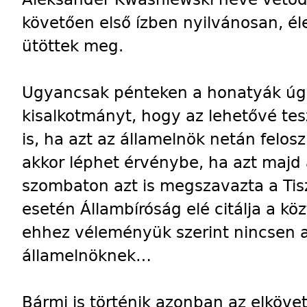
követően első ízben nyilvánosan, é
ütöttek meg.
Ugyancsak pénteken a honatyák úg
kisalkotmányt, hogy az lehetővé te
is, ha azt az államelnök netán felos
akkor léphet érvénybe, ha azt majd a
szombaton azt is megszavazta a Tisz
esetén Állambíróság elé citálja a kö
ehhez véleményük szerint nincsen 
államelnöknek…
Bármi is történik azonban az elköv