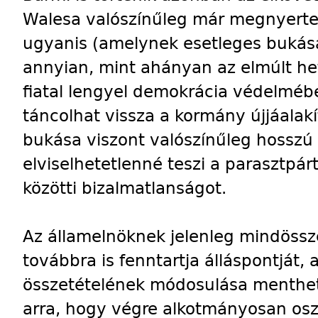
Walesa valószínűleg már megnyerte e
ugyanis (amelynek esetleges bukás
annyian, mint ahányan az elmúlt het
fiatal lengyel demokrácia védelméb
táncolhat vissza a kormány újjáalak
bukása viszont valószínűleg hossz
elviselhetetlenné teszi a parasztpá
közötti bizalmatlanságot.
Az államelnöknek jelenleg mindössze
továbbra is fenntartja álláspontját,
összetételének módosulása mentheti
arra, hogy végre alkotmányosan oszl