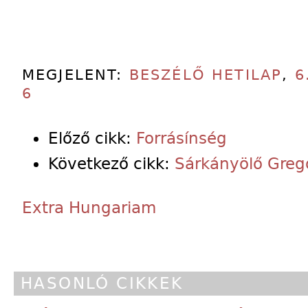
MEGJELENT:
BESZÉLŐ HETILAP
,
6
6
Előző cikk:
Forrásínség
Következő cikk:
Sárkányölő Greg
Extra Hungariam
HASONLÓ CIKKEK