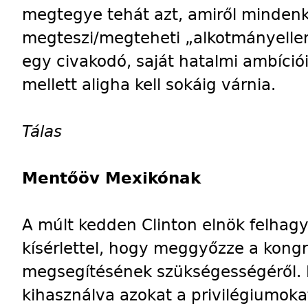
megtegye tehát azt, amiről mindenki
megteszi/megteheti „alkotmányellen
egy civakodó, saját hatalmi ambíciói
mellett aligha kell sokáig várnia.
Tálas
Mentőöv Mexikónak
A múlt kedden Clinton elnök felhagy
kísérlettel, hogy meggyőzze a kong
megsegítésének szükségességéről. E
kihasználva azokat a privilégiumoka