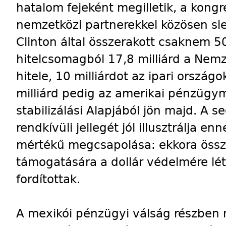
hatalom fejeként megilletik, a kong
nemzetközi partnerekkel közösen sie
Clinton által összerakott csaknem 50
hitelcsomagból 17,8 milliárd a Nemz
hitele, 10 milliárdot az ipari ország
milliárd pedig az amerikai pénzügy
stabilizálási Alapjából jön majd. A 
rendkívüli jellegét jól illusztrálja e
mértékű megcsapolása: ekkora össze
támogatására a dollár védelmére lé
fordítottak.
A mexikói pénzügyi válság részben 