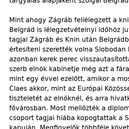
tárgyalás alapjaként szolgál Belgrád
Mint ahogy Zágráb fellélegzett a k
Belgrád is lélegzetvételnyi időhöz ju
tagjai Zágráb és Knin után Belgrádba
értesíteni szerették volna Slobodan 
azonban kerek perec visszautasította
szerb elnök kabinetje még azt a fá
mint egy évvel ezelőtt, amikor a mos
Claes akkor, mint az Európai Közössé
tiszteletét az elnöknél, és arra hiva
fővárosban. Most mellőzték a diplom
csoport tagjai hiába kopogtattak a 
kapuján. Megfigyelők többféle követ