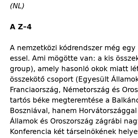
(NL)
A Z–4
A nemzetközi kódrendszer még egy „ti
essel. Ami mögötte van: a kis össze
group), amely hasonló okok miatt lét
összekötő csoport (Egyesült Államok
Franciaország, Németország és Orosz
tartós béke megteremtése a Balkáno
Boszniával, hanem Horvátországgal f
Államok és Oroszország zágrábi nagy
Konferencia két társelnökének helye