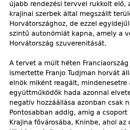
újabb rendezési tervvel rukkolt elő
krajinai szerbek által megszállt terü
Horvátországhoz, de ezzel egyidejűl
szintű autonómiát kapna, amely a v
Horvátország szuverenitását.
A tervet a múlt héten Franciaorszá
ismertette Franjo Tudjman horvát ál
elnök miként reagált, mindenesetre 
együttműködők hada azonnal elvetet
negatív hozzáállása azonban csak n
Pontosabban addig, amíg a csoport k
Krajina fővárosába, Kninbe, ahol az o