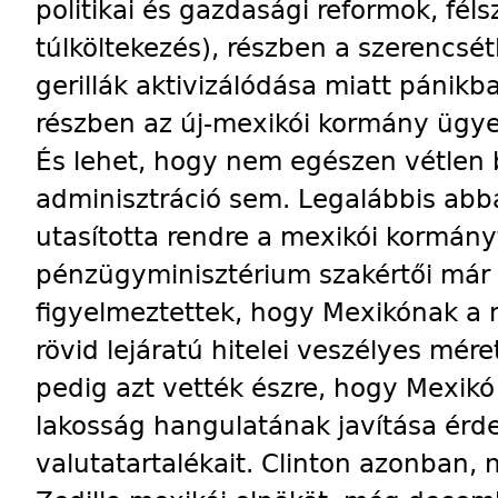
politikai és gazdasági reformok, félsz
túlköltekezés), részben a szerencsé
gerillák aktivizálódása miatt pánikba
részben az új-mexikói kormány ügy
És lehet, hogy nem egészen vétlen 
adminisztráció sem. Legalábbis ab
utasította rendre a mexikói kormány
pénzügyminisztérium szakértői már
figyelmeztettek, hogy Mexikónak a 
rövid lejáratú hitelei veszélyes mére
pedig azt vették észre, hogy Mexik
lakosság hangulatának javítása érde
valutatartalékait. Clinton azonban,