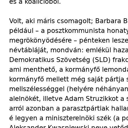
és a koalícióból.
Volt, aki máris csomagolt; Barbara B
például – a posztkommunista hona
megrökönyödésére – pénteken leszer
névtábláját, mondván: emlékül hazavi
Demokratikus Szövetség (SLD) frakci
ami menthető, a kormányfő lemondá
kormányfő mellett még saját pártja se
mellszélességgel (helyére néhányan
alelnökét, illetve Adam Struzikkot a
arról azonban a parasztpártiak hall
é legyen a miniszterelnöki szék (a 
Aleksander Kwasniewski neve vetődöt