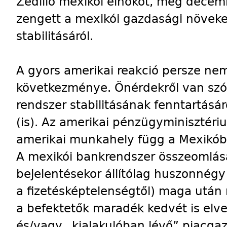
Zedillo mexikói elnököt, még decem
zengett a mexikói gazdasági növeke
stabilitásáról.
A gyors amerikai reakció persze nem 
következménye. Önérdekről van szó
rendszer stabilitásának fenntartásár
(is). Az amerikai pénzügyminisztéri
amerikai munkahely függ a Mexikóba
A mexikói bankrendszer összeomlás
bejelentésekor állítólag huszonnégy 
a fizetésképtelenségtől) maga után
a befektetők maradék kedvét is elv
és/vagy „kialakulóban lévő” piacga