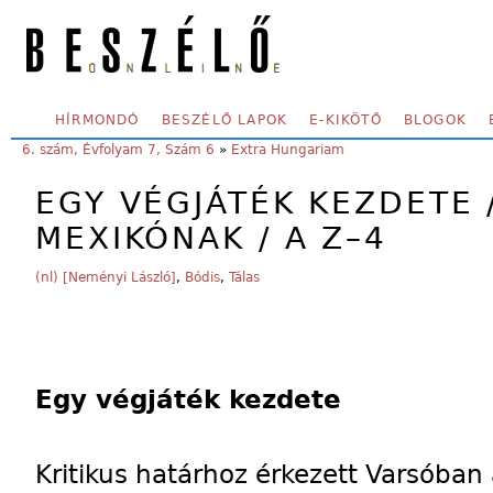
Skip to main content
SECONDARY MENU
HÍRMONDÓ
BESZÉLŐ LAPOK
E-KIKÖTŐ
BLOGOK
YOU ARE HERE:
6. szám, Évfolyam 7, Szám 6
»
Extra Hungariam
EGY VÉGJÁTÉK KEZDETE
MEXIKÓNAK / A Z–4
(nl) [Neményi László]
,
Bódis
,
Tálas
Egy végjáték kezdete
Kritikus határhoz érkezett Varsóban