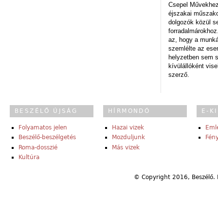
Csepel Művekhez 
éjszakai műszakot
dolgozók közül s
forradalmárokhoz.
az, hogy a munk
szemlélte az es
helyzetben sem s
kívülállóként vise
szerző.
BESZÉLŐ ÚJSÁG
HÍRMONDÓ
E-K
Folyamatos jelen
Hazai vizek
Eml
Beszélő-beszélgetés
Mozduljunk
Fény
Roma-dosszié
Más vizek
Kultúra
© Copyright 2016, Beszélő. 