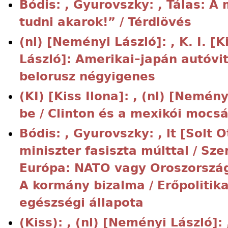
Bódis: , Gyurovszky: , Tálas: A
tudni akarok!” / Térdlövés
(nl) [Neményi László]: , K. I. [K
László]: Amerikai–japán autóvita
belorusz négyigenes
(KI) [Kiss Ilona]: , (nl) [Nemény
be / Clinton és a mexikói mocsár
Bódis: , Gyurovszky: , lt [Solt Ot
miniszter fasiszta múlttal / Sze
Európa: NATO vagy Oroszorszá
A kormány bizalma / Erőpolitika
egészségi állapota
(Kiss): , (nl) [Neményi László]: