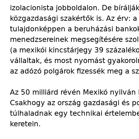
izolacionista jobboldalon. De bírálj
közgazdasági szakértők is. Az érv: a 
tulajdonképpen a beruházási bankok
menedzsereinek megsegítésére szol
(a mexikói kincstárjegy 39 százalékot
vállaltak, és most nyomást gyakoro
az adózó polgárok fizessék meg a s
Az 50 milliárd révén Mexikó nyilván 
Csakhogy az ország gazdasági és pol
túlhaladnak egy technikai értelemb
keretein.