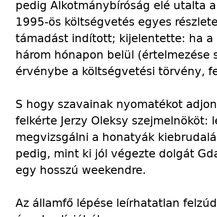
pedig Alkotmánybíróság elé utalta a
1995-ös költségvetés egyes részletei
támadást indított; kijelentette: ha a
három hónapon belül (értelmezése s
érvénybe a költségvetési törvény, fe
S hogy szavainak nyomatékot adjon,
felkérte Jerzy Oleksy szejmelnököt: 
megvizsgálni a honatyák kiebrudalá
pedig, mint ki jól végezte dolgát G
egy hosszú weekendre.
Az államfő lépése leírhatatlan felzúd