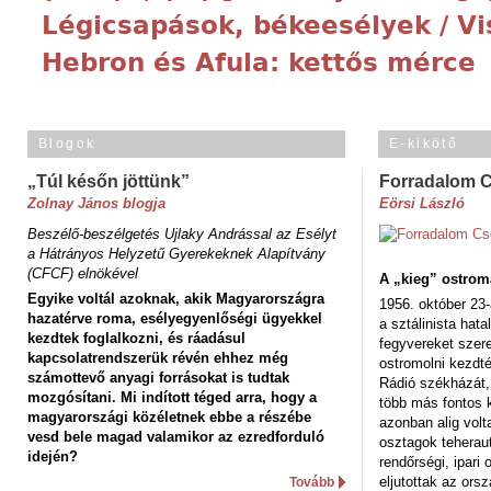
Légicsapások, békeesélyek / Vi
Hebron és Afula: kettős mérce
Blogok
E-kikötő
„Túl későn jöttünk”
Forradalom 
Zolnay János blogja
Eörsi László
Beszélő-beszélgetés Ujlaky Andrással az Esélyt
a Hátrányos Helyzetű Gyerekeknek Alapítvány
(CFCF) elnökével
A „kieg” ostrom
Egyike voltál azoknak, akik Magyarországra
1956. október 23-
hazatérve roma, esélyegyenlőségi ügyekkel
a sztálinista hat
kezdtek foglalkozni, és ráadásul
fegyvereket szere
kapcsolatrendszerük révén ehhez még
ostromolni kezdt
számottevő anyagi forrásokat is tudtak
Rádió székházát,
mozgósítani. Mi indított téged arra, hogy a
több más fontos 
magyarországi közéletnek ebbe a részébe
azonban alig volt
vesd bele magad valamikor az ezredforduló
osztagok teheraut
idején?
rendőrségi, ipar
eljutottak az ors
Tovább