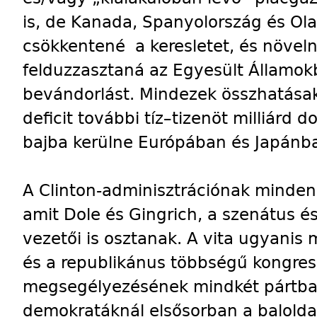
is, de Kanada, Spanyolország és Ola
csökkentené a keresletet, és növel
felduzzasztaná az Egyesült Államokba
bevándorlást. Mindezek összhatásak
deficit további tíz–tizenöt milliárd d
bajba kerülne Európában és Japánb
A Clinton-adminisztrációnak minde
amit Dole és Gingrich, a szenátus é
vezetői is osztanak. A vita ugyani
és a republikánus többségű kongress
megsegélyezésének mindkét pártban
demokratáknál elsősorban a balolda