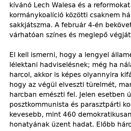
kívánó Lech Walesa és a reformokat 
kormánykoalíció közötti csaknem há
sakkjátszma. A február 4-én bekövet
várhatóan színes és meglepő végját
El kell ismerni, hogy a lengyel álla
lélektani hadviselésnek; még ha nálá
harcol, akkor is képes olyannyira ki
hogy az végül elveszti türelmét, ma
harcban emészti fel. Jelen esetben ú
posztkommunista és parasztpárti ko
kevesebb, mint 460 demokratikusan
honatyának üzent hadat. Előbb hár