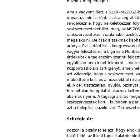
húzódik meg emögött.
Ami a vagyont illeti: a SZOT–MSZOSZ-ko
ugyanaz, mint a régi, csak a cégtáblát
rendelkeznie, hogy ne keletkezzen foly
szakszervezeteket illeti meg, az MSZO
szakszervezeteké, a szakmáké, azoké, 
megalakulni. De csak a szakmák kaphatj
aránya. Ezt a döntést a kongresszus u
vagyonfelosztásról, a Liga és a Munká
érdekeltek a taglétszám szerinti felosz
egyáltalán nem lehet felmérni – minteg
Központi Iskolára tart igényt, amelyne
azt válaszolja, hogy a szakszervezeti
működtetni kell, és a hozadékból része
el. A cél: tisztázatlan, nyúlós, bizony
bizonytalan hangulatot akarnak kelteni
akarnak nyerni. A tagsági aláírás megú
szakszervezetek körül, különben a parl
azt a belépést igazoló ívet. Természete
Schrégle úr:
Köszöni a bizalmat és azt, hogy elnök
töltött idő, az itteni tapasztalatok 