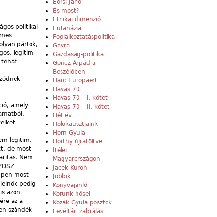
Eörsi Janó
És most?
Etnikai dimenzió
gos politikai
Eutanázia
emes
Foglalkoztatáspolitika
olyan pártok,
Gavra
gos, legitim
Gazdaság-politika
 tehát
Göncz Árpád a
Beszélőben
űződnek
Harc Európáért
Havas 70
Havas 70 – I. kötet
ció, amely
Havas 70 – II. kötet
yamatból.
Hét év
eiket
Holokausztjaink
Horn Gyula
em legitim,
Horthy újratöltve
tt, de most
Ítélet
daritás. Nem
Magyarországon
SZDSZ
Jacek Kuroń
éppen most
Jobbik
lelnök pedig
Könyvajánló
is azon
Korunk hősei
ére az a
Kozák Gyula posztok
yen szándék
Levéltári zabrálás