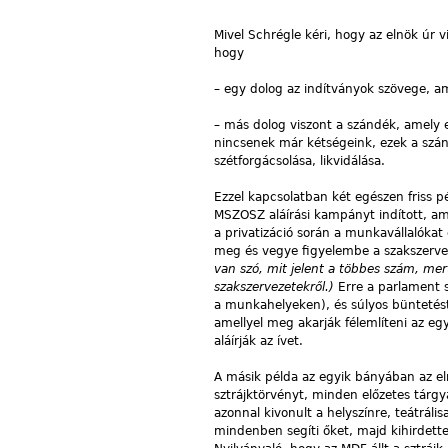
Mivel Schrégle kéri, hogy az elnök úr v
hogy
– egy dolog az indítványok szövege, a
– más dolog viszont a szándék, amely 
nincsenek már kétségeink, ezek a szán
szétforgácsolása, likvidálása.
Ezzel kapcsolatban két egészen friss p
MSZOSZ aláírási kampányt indított, ame
a privatizáció során a munkavállalókat
meg és vegye figyelembe a szakszerv
van szó, mit jelent a többes szám, m
szakszervezetekről.)
Erre a parlament s
a munkahelyeken), és súlyos büntetést
amellyel meg akarják félemlíteni az eg
aláírják az ívet.
A másik példa az egyik bányában az el
sztrájktörvényt, minden előzetes tárgy
azonnal kivonult a helyszínre, teátrális
mindenben segíti őket, majd kihirdette,