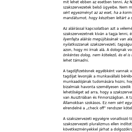
mit lehet ebben az esetben tenni. A
szakszervezetek belső ügyeibe. Nem m
sért egyezményt az az eset, ha a korm
mandátumot, hogy készítsen leltárt a s
Az aláírással kapcsolatban azt a vélem
szakszervezetnek kíván a tagja lenni, é
ilyenfajta aláírás megújításának van a
nyilatkozzanak szakszervezeti, tagságu
azon, hogy mi írnak alá. A dolognak v
önkéntes dolog, nem kötelező, és el is
lehet támadni.
A tagdíjfizetésnek egyébként vannak v
tagdíjat levonják a munkavállaló béré
munkaadójának tudomására hozni, hogy 
bizalmiak havonta személyesen szedik b
lehetőséget ad arra, hogy a
szakszerve
van Ausztriában és Finnországban. A ta
Államokban szokásos. Ez
nem sért egy
elrendelné a „check off” rendszer köte
A szakszervezeti egységre vonatkozó t
szakszervezeti pluralizmus ellen indít
következményekkel járhat a dolgozókra,