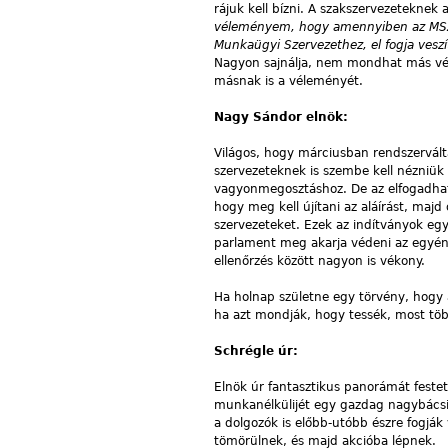
rájuk kell bízni. A szakszervezeteknek
véleményem, hogy amennyiben az MSZOS
Munkaügyi Szervezethez, el fogja veszí
Nagyon sajnálja, nem mondhat más vél
másnak is a véleményét.
Nagy Sándor elnök:
Világos, hogy márciusban rendszerváltá
szervezeteknek is szembe kell nézniük
vagyonmegosztáshoz. De az elfogadhat
hogy meg kell újítani az aláírást, majd
szervezeteket. Ezek az indítványok egy
parlament meg akarja védeni az egyén
ellenőrzés között nagyon is vékony.
Ha holnap születne egy törvény, hogy
ha azt mondják, hogy tessék, most töb
Schrégle úr:
Elnök úr fantasztikus panorámát feste
munkanélkülijét egy gazdag nagybácsi k
a dolgozók is előbb-utóbb észre fogják 
tömörülnek, és majd akcióba lépnek.