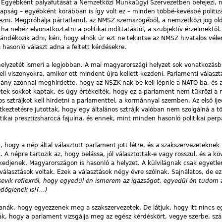
. Egyébként pályafutását a Nemzetközi Munkaügyi Szervezetben befejezi,
ság – egyébként korábban is így volt ez – minden többé-kevésbé politizá
ezni. Megpróbálja pártatlanul, az NMSZ szemszögéből, a nemzetközi jog old
ha nehéz elvonatkoztatni a politikai indíttatástól, a szubjektív érzelmektől
zándékozik adni, kéri, hogy elnök úr ezt ne tekintse az NMSZ hivatalos vé
hasonló választ adna a feltett kérdésekre.
 helyzetét ismeri a legjobban. A mai magyarországi helyzet sok vonatkozás
i viszonyokra, amikor ott mindent újra kellett kezdeni. Parlamenti választ
mány azonnal meghirdette, hogy az NSZK-nak be kell lépnie a NATO-ba, és 
ezetek sokkot kaptak, és úgy értékelték, hogy ez a parlament nem tükrözi a 
nos sztrájkot kell hirdetni a parlamenttel, a kormánnyal szemben. Az első ij
keztetésre jutottak, hogy egy általános sztrájk valóban nem szolgálná a t
tikai presztízsharccá fajulna, és ennek, mint minden hasonló politikai per
, hogy a nép által választott parlament jött létre, és a szakszervezeteknek
 A népre tartozik az, hogy belássa, jól választottak-e vagy rosszul, és a k
kedjenek. Magyarországon is hasonló a helyzet. A külvilágnak csak egyetle
álasztások voltak. Ezek a választások négy évre szólnak. Sajnálatos, de ez
lsevik reflexről, hogy egyedül én ismerem az igazságot, egyedül én tudom 
edöglenek is!(…)
ák, hogy egyezzenek meg a szakszervezetek. De látjuk, hogy itt nincs e
k, hogy a parlament vizsgálja meg az egész kérdéskört, vegye szerbe, s