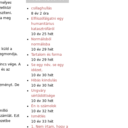
emélyes
etközi
csillaghullás
zíteni.
8 év 2 óra
sa meg
Elfilozófálgatni egy
humanitárius
katasztrófáról
10 év 25 hét
Normálisból
normálisba
 küld a
10 év 29 hét
megmondja,
Tartalom és forma
10 év 29 hét
incs vége. A
Se egy név, se egy
 és az
idézet,
10 év 30 hét
Hibás kiindulás
ezményt. De
10 év 30 hét
Ungváry
sértődöttsége
10 év 30 hét
Én is számolok
illió
10 év 32 hét
számlát. Ezt
Ismétlés
vezetbe
10 év 33 hét
1. Nem írtam, hogy a