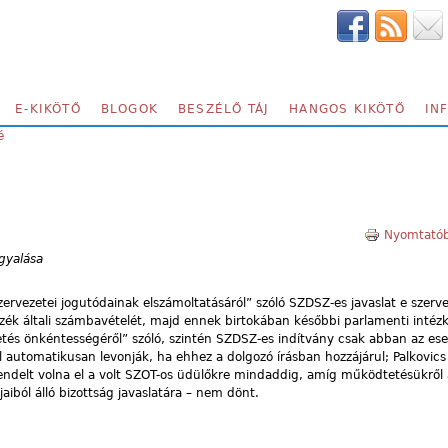
E-KIKÖTŐ
BLOGOK
BESZÉLŐ TÁJ
HANGOS KIKÖTŐ
IN
é
Nyomtatób
gyalása
ervezetei jogutódainak elszámoltatásáról” szóló SZDSZ-es javaslat e szerv
ék általi számbavételét, majd ennek birtokában későbbi parlamenti intéz
zetés önkéntességéről” szóló, szintén SZDSZ-es indítvány csak abban az es
 automatikusan levonják, ha ehhez a dolgozó írásban hozzájárul; Palkovic
 rendelt volna el a volt SZOT-os üdülőkre mindaddig, amíg működtetésükről
aiból álló bizottság javaslatára – nem dönt.