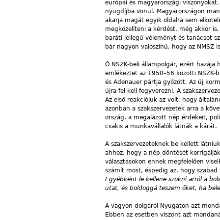
európai és magyarországi viszonyokat
nyugdíjba vonul. Magyarországon manap
akarja magát egyik oldalra sem elkötel
megközelíteni a kérdést, még akkor is, 
baráti jellegű véleményt és tanácsot s
bár nagyon valószínű, hogy az NMSZ is 
Ő NSZK-beli állampolgár, ezért hazája
emlékeztet az 1950–56 közötti NSZK-bel
és Adenauer pártja győzött. Az új kor
újra fel kell fegyverezni. A szakszerv
Az első reakciójuk az volt, hogy általá
azonban a szakszervezetek arra a követ
ország, a megalázott nép érdekeit, poli
csakis a munkavállalók látnák a kárát.
A szakszervezeteknek be kellett látniuk
ahhoz, hogy a nép döntését korrigálják.
választásokon ennek megfelelően visel
számít most, éspedig az, hogy szabad v
Egyébként le kellene szokni arról a bo
utat, és boldoggá teszem őket, ha bel
A vagyon dolgáról Nyugaton azt mondan
Ebben az esetben viszont azt mondaná