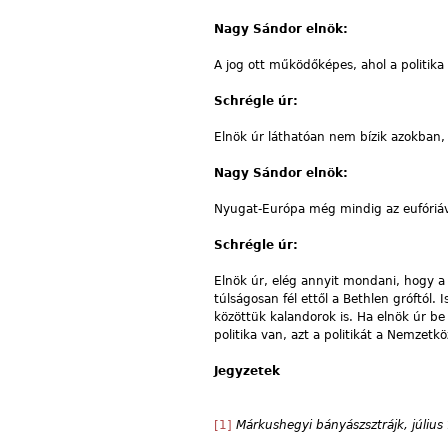
Nagy Sándor elnök:
A jog ott működőképes, ahol a politika 
Schrégle úr:
Elnök úr láthatóan nem bízik azokban, a
Nagy Sándor elnök:
Nyugat-Európa még mindig az eufóriáva
Schrégle úr:
Elnök úr, elég annyit mondani, hogy a
túlságosan fél ettől a Bethlen gróftól. 
közöttük kalandorok is. Ha elnök úr be
politika van, azt a politikát a Nemze
Jegyzetek
[1]
Márkushegyi bányászsztrájk, július