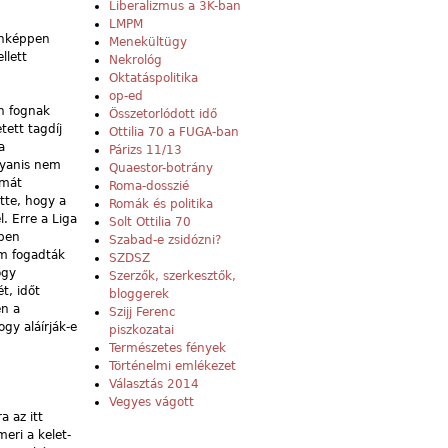
Liberalizmus a 3K-ban
LMPM
donképpen
Menekültügy
llett
Nekrológ
Oktatáspolitika
op-ed
en fognak
Összetorlódott idő
tett tagdíj
Ottilia 70 a FUGA-ban
a
Párizs 11/13
gyanis nem
Quaestor-botrány
ámát
Roma-dosszié
tte, hogy a
Romák és politika
. Erre a Liga
Solt Ottilia 70
ében
Szabad-e zsidózni?
em fogadták
SZDSZ
ogy
Szerzők, szerkesztők,
t, időt
bloggerek
en a
Szijj Ferenc
gy aláírják-e
piszkozatai
Természetes fények
Történelmi emlékezet
Választás 2014
Vegyes vágott
 az itt
eri a kelet-