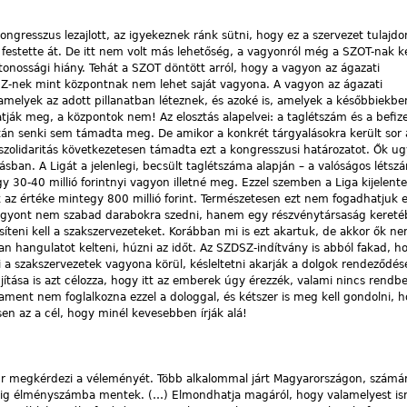
ngresszus lezajlott, az igyekeznek ránk sütni, hogy ez a szervezet tulaj
 festette át. De itt nem volt más lehetőség, a vagyonról még a SZOT-nak ke
tonossági hiány. Tehát a SZOT döntött arról, hogy a vagyon az
ágazati
SZ-nek mint központnak nem lehet saját vagyona. A vagyon az ágazati
amelyek az adott pillanatban léteznek, és azoké is, amelyek a későbbiekb
ák meg, a központok nem! Az elosztás alapelvei: a taglétszám és a befize
tán senki sem támadta meg. De amikor a konkrét tárgyalásokra került sor 
sszolidaritás következetesen támadta ezt a kongresszusi határozatot. Ők u
tásban. A Ligát a jelenlegi, becsült taglétszáma alapján – a valóságos létsz
y 30-40 millió forintnyi vagyon illetné meg. Ezzel szemben a Liga kijelente
k az értéke mintegy 800 millió forint. Természetesen ezt nem fogadhatjuk el
 vagyont nem szabad darabokra szedni, hanem egy részvénytársaság keret
síteni kell a szakszervezeteket. Korábban mi is ezt akartuk, de akkor ők n
talan hangulatot kelteni, húzni az időt. Az SZDSZ-indítvány is abból fakad, h
 a szakszervezetek vagyona körül, késleltetni akarják a dolgok rendeződésé
jítása is azt célozza, hogy itt az emberek úgy érezzék, valami nincs rendb
ament nem foglalkozna ezzel a dologgal, és kétszer is meg kell gondolni, ho
sen az a cél, hogy minél kevesebben írják alá!
 úr megkérdezi a véleményét. Több alkalommal járt Magyarországon, számára
mindig élményszámba mentek. (…) Elmondhatja magáról, hogy valamelyest ism