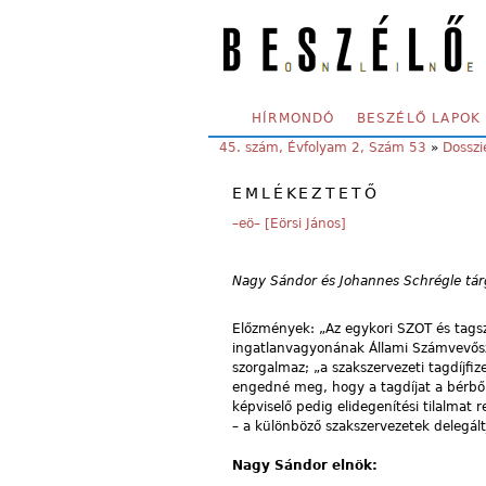
Skip to main content
SECONDARY MENU
HÍRMONDÓ
BESZÉLŐ LAPOK
YOU ARE HERE:
45. szám, Évfolyam 2, Szám 53
»
Dosszi
EMLÉKEZTETŐ
–eö– [Eörsi János]
Nagy Sándor és Johannes Schrégle tár
Előzmények: „Az egykori SZOT és tagsz
ingatlanvagyonának Állami Számvevősz
szorgalmaz; „a szakszervezeti tagdíjfi
engedné meg, hogy a tagdíjat a bérből
képviselő pedig elidegenítési tilalmat
– a különböző szakszervezetek delegáltj
Nagy Sándor elnök: