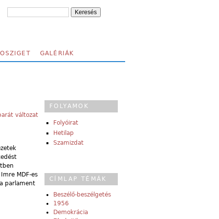
FOSZIGET
GALÉRIÁK
FOLYAMOK
arát változat
Folyóirat
Hetilap
Szamizdat
ezetek
kedést
etben
s Imre MDF-es
CÍMLAP TÉMÁK
 a parlament
Beszélő-beszélgetés
1956
Demokrácia