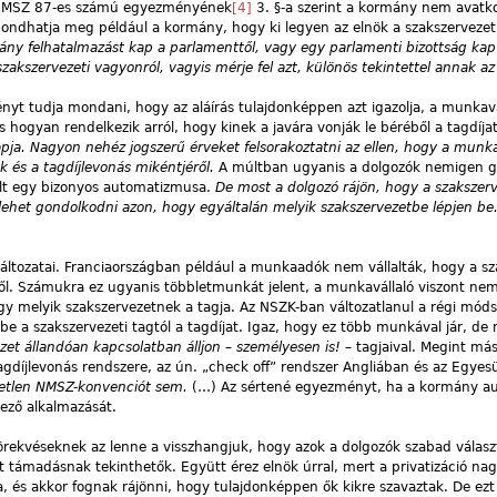
z NMSZ 87-es számú egyezményének
[4]
3. §-a szerint a kormány nem avatko
ondhatja meg például a kormány, hogy ki legyen az elnök a szakszerveze
ány felhatalmazást kap a parlamenttől, vagy egy parlamenti bizottság kap
zakszervezeti vagyonról, vagyis mérje fel azt, különös tekintettel annak az
ényt tudja mondani, hogy az aláírás tulajdonképpen azt igazolja, a munkav
s hogyan rendelkezik arról, hogy kinek a javára vonják le béréből a tagdíja
lapja. Nagyon nehéz jogszerű érveket felsorakoztatni az ellen, hogy a munka
k és a tagdíjlevonás mikéntjéről.
A múltban ugyanis a dolgozók nemigen 
olt egy bizonyos automatizmusa.
De most a dolgozó rájön, hogy a szakszerv
 lehet gondolkodni azon, hogy egyáltalán melyik szakszervezetbe lépjen be
áltozatai. Franciaországban például a munkaadók nem vállalták, hogy a sz
ből. Számukra ez ugyanis többletmunkát jelent, a munkavállaló viszont nem
melyik szakszervezetnek a tagja. Az NSZK-ban változatlanul a régi módsz
e a szakszervezeti tagtól a tagdíjat. Igaz, hogy ez több munkával jár, de
zet állandóan kapcsolatban álljon – személyesen is!
– tagjaival. Megint má
gdíjlevonás rendszere, az ún. „check off” rendszer Angliában és az Egyesü
etlen NMSZ-konvenciót sem.
(…) Az sértené egyezményt, ha a kormány a
lező alkalmazását.
örekvéseknek az lenne a visszhangjuk, hogy azok a dolgozók szabad válasz
ott támadásnak tekinthetők. Együtt érez elnök úrral, mert a privatizáció na
 és akkor fognak rájönni, hogy tulajdonképpen ők kikre szavaztak. De ezt 