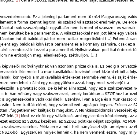
 mögött.
[2]
Cél a MSZOSZ szétverése, és az MDF saját szakszervezeteinek
s veszedelmesebb. Ez a jelenlegi parlament nem tükrözi Magyarország valósá
arlament a forma szerint legitim, és szabad választások eredménye. De érd
ásokat: sok szavazópolgár egyáltalán nem is ment el szavazni, és vannak 
em kerültek be a parlamentbe. A választásokkal nem jött létre egy valósá
sztásokon indult baloldali pártok nem tudtak megerősödni (…) Potenciálisan
elent egy baloldali kihívást a parlament és a kormány számára, csak ez a
lról szembeszállni ezzel a parlamenttel. Nyilvánvalóan politikai érdekek f
lom ne erősödjön meg, ellenkezőleg, széthulljon. (…)
képviselői indítványoknak van azonban prózai oka is. Ez pedig a privatizá
ervezetek léte mellett a munkavállalókat kevésbé lehet kizárni ebből a fol
llanak, könnyebb a munkavállalói érdekeket semmibe venni, és saját érdek
Persze nem lehet kiállni egy nagygyűlésre azzal, hogy most szétverjük a
eszólni a privatizációba. De ki lehet állni azzal, hogy ez a szakszervezet n
b., stb. Van néhány nagy szakszervezet, amely korábban a SZOT-hoz tartozo
s ugyanezekkel a vádakkal illetik! Ezenkívül van a Liga és a Munkásszoli
á válni. Nem tudták elérni, hogy számottevő tagságuk legyen. Erősen az 
ottan „függetlennek” kiáltják ki magukat. A Munkásszolidaritás vezetését 
SZ felé.
[3]
Most ez elnök egy vállalkozó, ami egyszerűen képtelenség, az a
ezet eszköz az SZDSZ kezében, az SZDSZ politikai céljait szolgálja. Az MDF 
 a szakszervezeteket. Példa erre a múlt heti bányászsztrájk, amelynek az él
za az NSZK-ból. Egyszerűen hülyék lennénk, ha nem vennénk észre, hogy mil