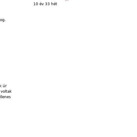
10 év 33 hét
jog.
k úr
 voltak
llenes