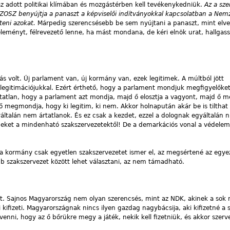
 az adott politikai klímában és mozgástérben kell tevékenykedniük.
Az a sz
Z benyújtja a panaszt a képviselői indítványokkal kapcsolatban a Nemz
teni azokat.
Márpedig szerencsésebb be sem nyújtani a panaszt, mint elves
eményt, félrevezető lenne, ha mást mondana, de kéri elnök urat, hallgas
s volt. Új parlament van, új kormány van, ezek legitimek. A múltból jött
 legitimációjukkal. Ezért érthető, hogy a parlament mondjuk megfigyelőket
atlan, hogy a parlament azt mondja, majd ő elosztja a vagyont, majd ő 
 ő megmondja, hogy ki legitim, ki nem. Akkor holnapután akár be is tilthat
általán nem ártatlanok. És ez csak a kezdet, ezzel a dolognak egyáltalán n
eket a mindenható szakszervezetektől! De a demarkációs vonal a védelem
 a kormány csak egyetlen szakszervezetet ismer el, az megsértené az egy
b szakszervezet között lehet választani, az nem támadható.
tt. Sajnos Magyarország nem olyan szerencsés, mint az NDK, akinek a sok m
ifizeti. Magyarországnak nincs ilyen gazdag nagybácsija, aki kifizetné a 
venni, hogy az ő bőrükre megy a játék, nekik kell fizetniük, és akkor szer