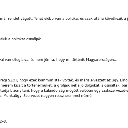
már rendet vágott. Tehát előbb van a politika, és csak utána következik a 
kik a politikát csinálják.
l van elfoglalva, és nem jön rá, hogy mi történik Magyarországon…
 régi SZOT, hogy ezek kommunisták voltak, és máris elveszett az ügy. Elnö
Ismerem kicsit a történelmüket, a grófjaik néha jó dolgokat is csináltak, bár
 tudja bizonyítani, hogy a kalandorság mögött valóban egy szakszervezet-e
tközi Munkaügyi Szervezet nagyon rossz szemmel nézné.
2–3.