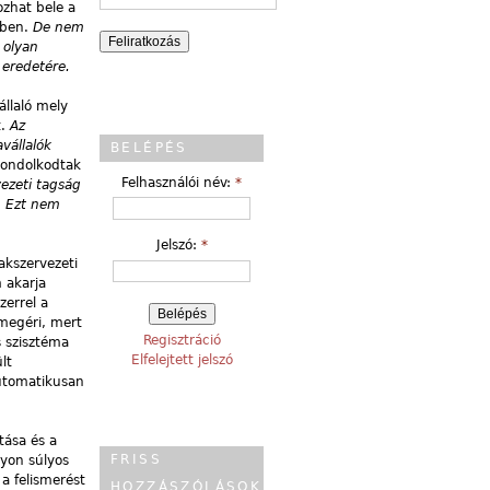
zhat bele a
tben.
De nem
 olyan
 eredetére.
állaló mely
t.
Az
vállalók
BELÉPÉS
gondolkodtak
Felhasználói név:
*
ezeti tagság
. Ezt nem
Jelszó:
*
akszervezeti
 akarja
errel a
 megéri, mert
Regisztráció
s szisztéma
Elfelejtett jelszó
lt
utomatikusan
tása és a
FRISS
gyon súlyos
a felismerést
HOZZÁSZÓLÁSOK