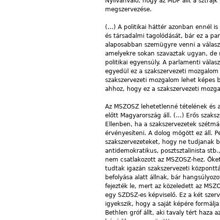
Nyilvánvaló, hogy az MDF állt a sztrájk
megszervezése.
(…) A politikai háttér azonban ennél i
és társadalmi tagolódását, bár ez a p
alaposabban szemügyre venni a választ
amelyekre sokan szavaztak ugyan, de n
politikai egyensúly. A parlamenti vála
egyedül ez a szakszervezeti mozgalom j
szakszervezeti mozgalom lehet képes ba
ahhoz, hogy ez a szakszervezeti mozga
Az MSZOSZ lehetetlenné tételének és a 
előtt Magyarország áll. (…) Erős szaksz
Ellenben, ha a szakszervezetek szétmá
érvényesíteni. A dolog mögött ez áll. 
szakszervezeteket, hogy ne tudjanak bel
antidemokratikus, posztsztalinista st
nem csatlakozott az MSZOSZ-hez. Őket i
tudtak igazán szakszervezeti központt
befolyása alatt állnak, bár hangsúlyoz
fejezték le, mert az közeledett az MSZO
egy SZDSZ-es képviselő. Ez a két szerv
igyekszik, hogy a saját képére formálja
Bethlen gróf állt, aki tavaly tért ha