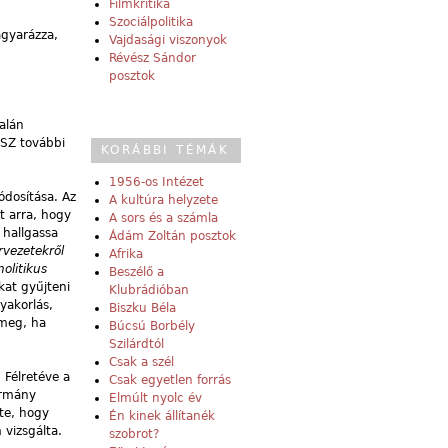
Filmkritika
Szociálpolitika
agyarázza,
Vajdasági viszonyok
Révész Sándor
posztok
alán
OSZ további
KORÁBBI TÉMÁK
1956-os Intézet
ódosítása. Az
A kultúra helyzete
t arra, hogy
A sors és a számla
 hallgassa
Ádám Zoltán posztok
rvezetekről
Afrika
olitikus
Beszélő a
kat gyűjteni
Klubrádióban
yakorlás,
Biszku Béla
 meg, ha
Búcsú Borbély
Szilárdtól
Csak a szél
 Félretéve a
Csak egyetlen forrás
ormány
Elmúlt nyolc év
rte, hogy
Én kinek állítanék
 vizsgálta.
szobrot?