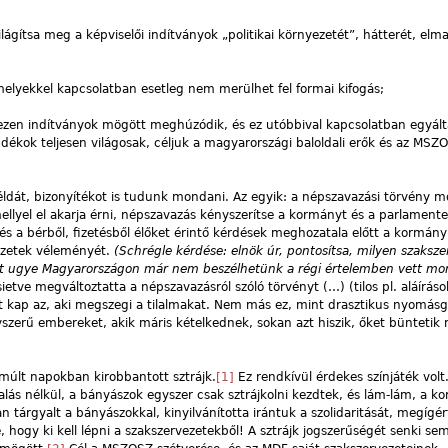
ilágítsa meg a képviselői indítványok „politikai környezetét”, hátterét, elm
melyekkel kapcsolatban esetleg nem merülhet fel formai kifogás;
ezen indítványok mögött meghúzódik, és ez utóbbival kapcsolatban egyált
dékok teljesen világosak, céljuk a magyarországi baloldali erők és az MSZ
éldát, bizonyítékot is tudunk mondani. Az egyik: a népszavazási törvény m
llyel el akarja érni, népszavazás kényszerítse a kormányt és a parlamente
 és a bérből, fizetésből élőket érintő kérdések meghozatala előtt a kormány
ezetek véleményét.
(Schrégle kérdése: elnök úr, pontosítsa, milyen szaksze
ert ugye Magyarországon már nem beszélhetünk a régi értelemben vett mon
ietve megváltoztatta a népszavazásról szóló törvényt (…) (tilos pl. aláíráso
 kap az, aki megszegi a tilalmakat. Nem más ez, mint drasztikus nyomásg
yszerű embereket, akik máris kételkednek, sokan azt hiszik, őket büntetik
múlt napokban kirobbantott sztrájk.
[1]
Ez rendkívül érdekes színjáték volt.
alás nélkül, a bányászok egyszer csak sztrájkolni kezdtek, és lám-lám, a k
an tárgyalt a bányászokkal, kinyilvánította irántuk a szolidaritását, megígé
 hogy ki kell lépni a szakszervezetekből! A sztrájk jogszerűségét senki sem