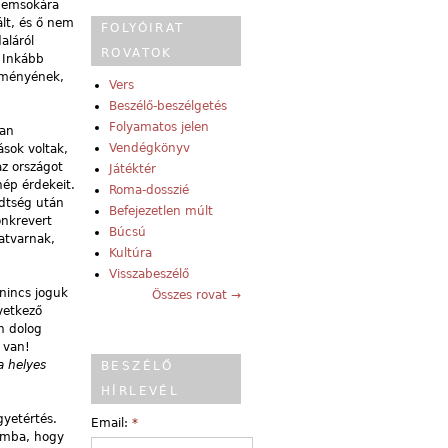
 nemsokára
lt, és ő nem
FOLYÓIRAT
aláról
ROVATOK
. Inkább
leményének,
Vers
Beszélő-beszélgetés
Folyamatos jelen
ban
Vendégkönyv
ások voltak,
az országot
Játéktér
nép érdekeit.
Roma-dosszié
edtség után
Befejezetlen múlt
önkrevert
Búcsú
patvarnak,
Kultúra
Visszabeszélő
 nincs joguk
Összes rovat →
övetkező
n dolog
 van!
a helyes
BESZÉLŐ
HÍRLEVÉL
gyetértés.
Email:
*
zámba, hogy