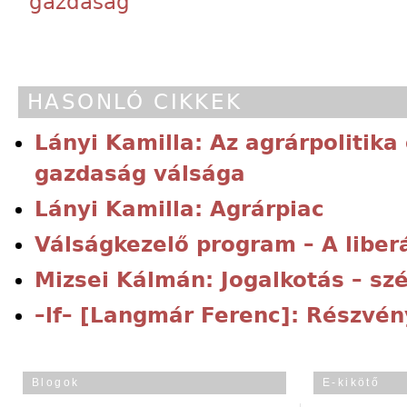
gazdaság
HASONLÓ CIKKEK
Lányi Kamilla: Az agrárpolitika 
gazdaság válsága
Lányi Kamilla: Agrárpiac
Válságkezelő program – A liber
Mizsei Kálmán: Jogalkotás – s
–lf– [Langmár Ferenc]: Részvé
Blogok
E-kikötő