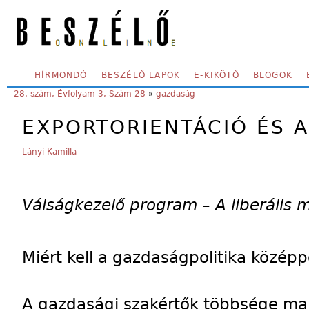
Skip to main content
SECONDARY MENU
HÍRMONDÓ
BESZÉLŐ LAPOK
E-KIKÖTŐ
BLOGOK
YOU ARE HERE:
28. szám, Évfolyam 3, Szám 28
»
gazdaság
EXPORTORIENTÁCIÓ ÉS A
Lányi Kamilla
Válságkezelő program – A liberális 
Miért kell a gazdaságpolitika közép
A gazdasági szakértők többsége ma