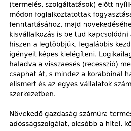
(termelés, szolgáltatások) előtt nyíli
módon foglalkoztatottak fogyasztása 
fenntartásához, majd növekedéséhez
kisvállalkozás is be tud kapcsolódn
hiszen a legtöbbjük, legalábbis kez
igényeit képes kielégíteni. Logikail
haladva a visszaesés (recesszió) m
csaphat át, s mindez a korábbinál h
elismert és az egyes vállalatok szá
szerkezetben.
Növekedő gazdaság számúra termés
adósságszolgálat, olcsóbb a hitel, 