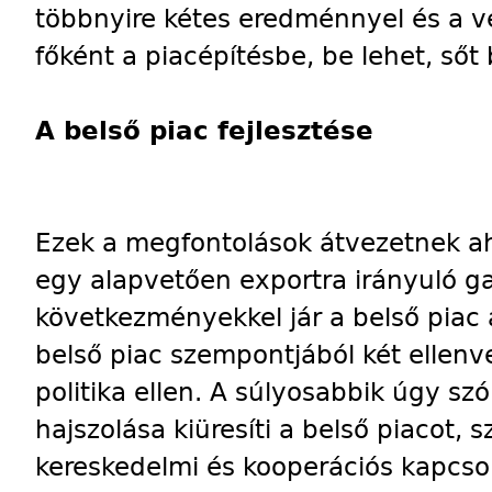
többnyire kétes eredménnyel és a 
főként a piacépítésbe, be lehet, sőt b
A belső piac fejlesztése
Ezek a megfontolások átvezetnek a
egy alapvetően exportra irányuló g
következményekkel jár a belső piac á
belső piac szempontjából két ellenve
politika ellen. A súlyosabbik úgy sz
hajszolása kiüresíti a belső piacot, s
kereskedelmi és kooperációs kapcsol