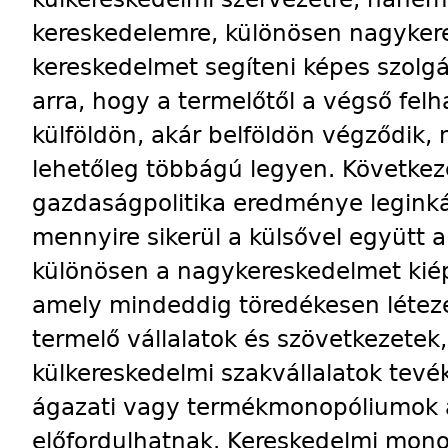
kereskedelemre, különösen nagyker
kereskedelmet segíteni képes szolgá
arra, hogy a termelőtől a végső felh
külföldön, akár belföldön végződik,
lehetőleg többágú legyen. Következ
gazdaságpolitika eredménye legink
mennyire sikerül a külsővel együtt a
különösen a nagykereskedelmet kiépí
amely mindeddig töredékesen léteze
termelő vállalatok és szövetkezetek
külkereskedelmi szakvállalatok tev
ágazati vagy termékmonopóliumok 
előfordulhatnak. Kereskedelmi mo