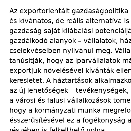
Az exportorientált gazdaságpolitik
és kívánatos, de reális alternatíva 
gazdaság saját kilábalási potenciál
gazdálkodó alanyok – vállalatok, há
cselekvéseiben nyilvánul meg. Válla
tanúsítják, hogy az iparvállalatok m
exportjuk növelésével kívánták elle
keresletet. A háztartások alkalmaz
az új lehetőségek – tevékenységek, 
a városi és falusi vállalkozások töme
hogy a kormányzati munka megrefo
ésszerűsítésével ez a fogékonyság 
részében is felkelthető volna.