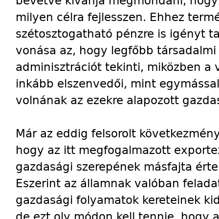
bevetve kívánja megmondani, hogy k
milyen célra fejlesszen. Ehhez term
szétosztogatható pénzre is igényt ta
vonása az, hogy legfőbb társadalmi 
adminisztrációt tekinti, miközben a 
inkább elszenvedői, mint egymással
volnának az ezekre alapozott gazda
Már az eddig felsorolt következmények
hogy az itt megfogalmazott exporte
gazdasági szerepének másfajta értelm
Eszerint az államnak valóban felada
gazdasági folyamatok kereteinek ki
de ezt oly módon kell tennie, hogy a