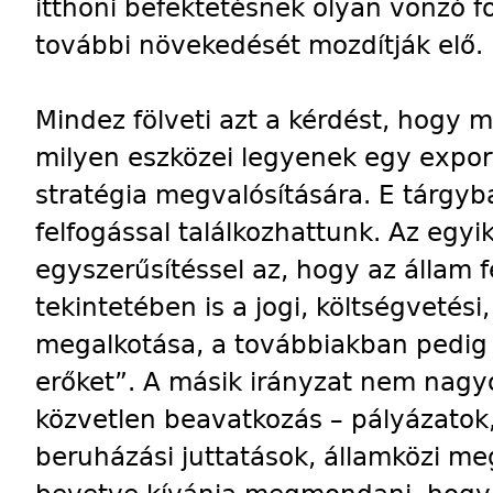
itthoni befektetésnek olyan vonzó f
további növekedését mozdítják elő.
Mindez fölveti azt a kérdést, hogy m
milyen eszközei legyenek egy expo
stratégia megvalósítására. E tárgyb
felfogással találkozhattunk. Az egyi
egyszerűsítéssel az, hogy az állam f
tekintetében is a jogi, költségvetési,
megalkotása, a továbbiakban pedig 
erőket”. A másik irányzat nem nagyo
közvetlen beavatkozás – pályázatok
beruházási juttatások, államközi me