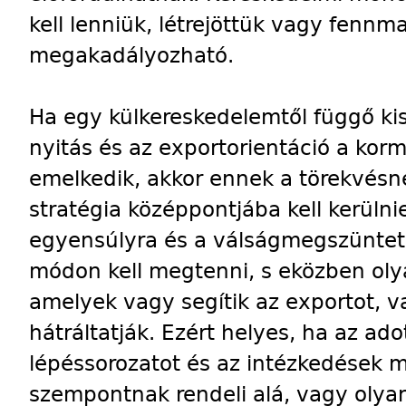
kell lenniük, létrejöttük vagy fennm
megakadályozható.
Ha egy külkereskedelemtől függő ki
nyitás és az exportorientáció a korm
emelkedik, akkor ennek a törekvésn
stratégia középpontjába kell kerülni
egyensúlyra és a válságmegszünteté
módon kell megtenni, s eközben olya
amelyek vagy segítik az exportot,
hátráltatják. Ezért helyes, ha az a
lépéssorozatot és az intézkedések 
szempontnak rendeli alá, vagy olya