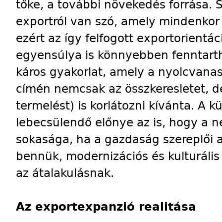
tőke, a további növekedés forrása. 
exportról van szó, amely mindenkor
ezért az így felfogott exportorientác
egyensúlya is könnyebben fenntarth
káros gyakorlat, amely a nyolcvanas
címén nemcsak az összkeresletet, de 
termelést) is korlátozni kívánta. A k
lebecsülendő előnye az is, hogy a 
sokasága, ha a gazdaság szereplői 
bennük, modernizációs és kulturális
az átalakulásnak.
Az exportexpanzió realitása