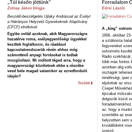
„Túl későn jöttünk”
Forradalom 
Zolnay János blogja
Eörsi László
Beszélő-beszélgetés Ujlaky Andrással az Esélyt
a Hátrányos Helyzetű Gyerekeknek Alapítvány
(CFCF) elnökével
A „kieg” ostrom
Egyike voltál azoknak, akik Magyarországra
1956. október 23-
hazatérve roma, esélyegyenlőségi ügyekkel
a sztálinista hat
kezdtek foglalkozni, és ráadásul
fegyvereket szere
kapcsolatrendszerük révén ehhez még
ostromolni kezdt
számottevő anyagi forrásokat is tudtak
Rádió székházát,
mozgósítani. Mi indított téged arra, hogy a
több más fontos 
magyarországi közéletnek ebbe a részébe
azonban alig volt
vesd bele magad valamikor az ezredforduló
osztagok teheraut
idején?
rendőrségi, ipar
eljutottak az ors
Tovább
Csepel Művekhez 
éjszakai műszakot
dolgozók közül s
forradalmárokhoz.
az, hogy a munk
szemlélte az es
helyzetben sem s
kívülállóként vise
szerző.