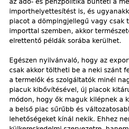
az adó- és pénzpolitika bünteti a 
importhelyettesítést is, és ugyanak
piacot a dömpingjellegű vagy csak t
importtal szemben, akkor természe
elrettentő példák sorába kerülhet.
Egészen nyilvánvaló, hogy az export
csak akkor töltheti be a neki szánt 
a termelők és szolgáltatók minél na
piacuk kibővítésével, új piacok kitár
módon, hogy ők maguk kilépnek a kü
a belső piac sűrűbb és változatosab
lehetőségeket kínál nekik. Ehhez ne
külkereskedelmi szervezetre, hanem