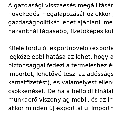
A gazdasági visszaesés megállításár
növekedés megalapozásához ekkor jó
gazdaságpolitikát lehet ajánlani, m
hazánknál tágasabb, fizetőképes kül
Kifelé forduló, exportnövelő (expor
legközelebbi hatása az lehet, hogy 
biztonsággal fedezi a termeléshez 
importot, lehetővé teszi az adósságs
kamatfizetést), és valamelyest ellen
csökkenését. De ha a belföldi kínála
munkaerő viszonylag mobil, és az i
akkor minden új exporttal új import