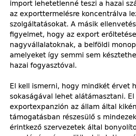
import lehetetlenné teszi a hazai szá
az exporttermelésre koncentrálva lez
szolgáltatásokat. A másik ellenvetés
figyelmet, hogy az export erőltetése
nagyvállalatoknak, a belföldi mono
amelyeket így semmi sem késztethet
hazai fogyasztóval.
El kell ismerni, hogy mindkét érvet h
sokaságával lehet alátámasztani. El 
exportexpanzión az állam által kikény
támogatásban részesülő s mindezekér
érintkező szervezetek által bonyolít