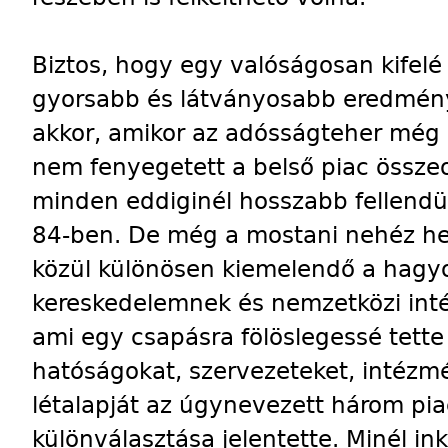
Biztos, hogy egy valóságosan kifelé
gyorsabb és látványosabb eredménye
akkor, amikor az adósságteher még
nem fenyegetett a belső piac össze
minden eddiginél hosszabb fellendü
84-ben. De még a mostani nehéz hely
közül különösen kiemelendő a hag
kereskedelemnek és nemzetközi in
ami egy csapásra fölöslegessé tett
hatóságokat, szervezeteket, intéz
létalapját az úgynevezett három piac
különválasztása jelentette. Minél i