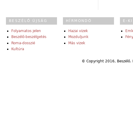
BESZÉLŐ ÚJSÁG
HÍRMONDÓ
E-K
Folyamatos jelen
Hazai vizek
Eml
Beszélő-beszélgetés
Mozduljunk
Fény
Roma-dosszié
Más vizek
Kultúra
© Copyright 2016, Beszélő. 