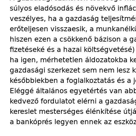
súlyos eladósodás és növekvő inflác
veszélyes, ha a gazdaság teljesít
erőteljesen visszaesik, a munkanélk
hiszen ezen a csökkenő bázison a g
fizetéseké és a hazai költségvetésé)
ha igen, mérhetetlen áldozatokba ke
gazdasági szerkezet sem nem lesz k
későbbiekben a foglalkoztatás és a jó
Eléggé általános egyetértés van ab
kedvező fordulatot elérni a gazdasá
kereslet mesterséges élénkítése útjá
a bankóprés legyen ennek az eszköz