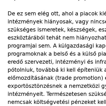
De ez sem elég ott, ahol a piacok kié
intézmények hiányosak, vagy ninc
szükséges ismeretek, készségek, es
eszköztárából tehát nem hiányozhatn
programjai sem. A külgazdasági kapc
programoknak a belső és a külső pia
eredő szervezeti, intézményi és infra
pótolniuk, továbbá ki kell építeniük
előmozdításának (trade promotion) é
exportösztönzésnek a nemzetközi gyak
intézményeit. Természetesen szüksé
nemcsak költségvetési pénzeket kell