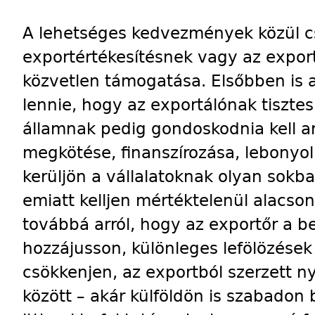
A lehetséges kedvezmények közül cs
exportértékesítésnek vagy az expor
közvetlen támogatása. Elsőbben is 
lennie, hogy az exportálónak tisztes
államnak pedig gondoskodnia kell ar
megkötése, finanszírozása, lebonyol
kerüljön a vállalatoknak olyan sokba
emiatt kelljen mértéktelenül alacson
továbbá arról, hogy az exportőr a b
hozzájusson, különleges lefölözések
csökkenjen, az exportból szerzett n
között – akár külföldön is szabadon