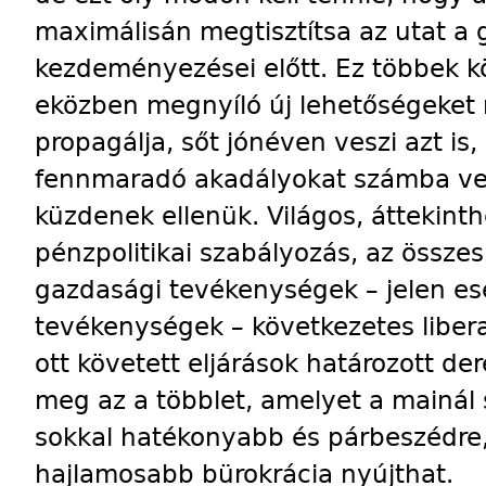
maximálisán megtisztítsa az utat a
kezdeményezései előtt. Ez többek köz
eközben megnyíló új lehetőségeket 
propagálja, sőt jónéven veszi azt is,
fennmaradó akadályokat számba ves
küzdenek ellenük. Világos, áttekint
pénzpolitikai szabályozás, az összes 
gazdasági tevékenységek – jelen es
tevékenységek – következetes liberal
ott követett eljárások határozott d
meg az a többlet, amelyet a mainá
sokkal hatékonyabb és párbeszédre
hajlamosabb bürokrácia nyújthat.