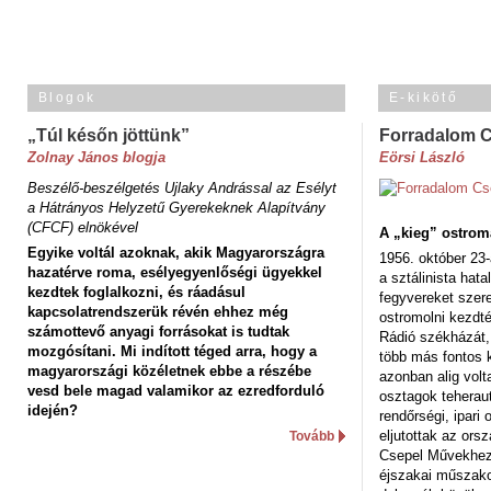
Blogok
E-kikötő
„Túl későn jöttünk”
Forradalom 
Zolnay János blogja
Eörsi László
Beszélő-beszélgetés Ujlaky Andrással az Esélyt
a Hátrányos Helyzetű Gyerekeknek Alapítvány
(CFCF) elnökével
A „kieg” ostrom
Egyike voltál azoknak, akik Magyarországra
1956. október 23-
hazatérve roma, esélyegyenlőségi ügyekkel
a sztálinista hat
kezdtek foglalkozni, és ráadásul
fegyvereket szere
kapcsolatrendszerük révén ehhez még
ostromolni kezdt
számottevő anyagi forrásokat is tudtak
Rádió székházát,
mozgósítani. Mi indított téged arra, hogy a
több más fontos 
magyarországi közéletnek ebbe a részébe
azonban alig volt
vesd bele magad valamikor az ezredforduló
osztagok teheraut
idején?
rendőrségi, ipar
eljutottak az ors
Tovább
Csepel Művekhez 
éjszakai műszakot