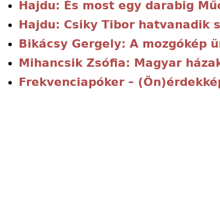
Hajdu: És most egy darabig Mű
Hajdu: Csiky Tibor hatvanadik 
Bikácsy Gergely: A mozgókép 
Mihancsik Zsófia: Magyar háza
Frekvenciapóker – (Ön)érdekké