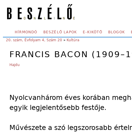
Skip to main content
SECONDARY MENU
HÍRMONDÓ
BESZÉLŐ LAPOK
E-KIKÖTŐ
BLOGOK
YOU ARE HERE:
20. szám, Évfolyam 4, Szám 20
»
Kultúra
FRANCIS BACON (1909–1
Hajdu
Nyolcvanhárom éves korában meghal
egyik legjelentősebb festője.
Művészete a szó legszorosabb érte