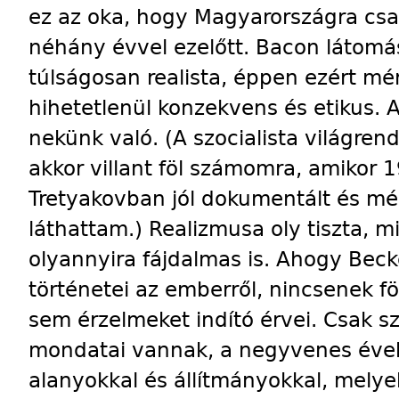
ez az oka, hogy Magyarországra csa
néhány évvel ezelőtt. Bacon látomás
túlságosan realista, éppen ezért mé
hihetetlenül konzekvens és etikus. 
nekünk való. (A szocialista világre
akkor villant föl számomra, amikor
Tretyakovban jól dokumentált és mér
láthattam.) Realizmusa oly tiszta, m
olyannyira fájdalmas is. Ahogy Bec
történetei az emberről, nincsenek f
sem érzelmeket indító érvei. Csak sz
mondatai vannak, a negyvenes évek
alanyokkal és állítmányokkal, mely