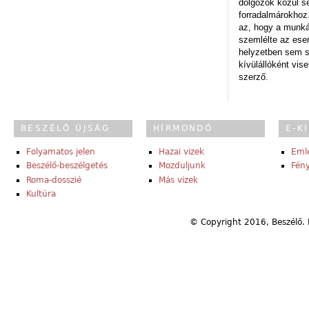
dolgozók közül s
forradalmárokhoz.
az, hogy a munk
szemlélte az es
helyzetben sem s
kívülállóként vise
szerző.
BESZÉLŐ ÚJSÁG
HÍRMONDÓ
E-K
Folyamatos jelen
Hazai vizek
Eml
Beszélő-beszélgetés
Mozduljunk
Fény
Roma-dosszié
Más vizek
Kultúra
© Copyright 2016, Beszélő. 