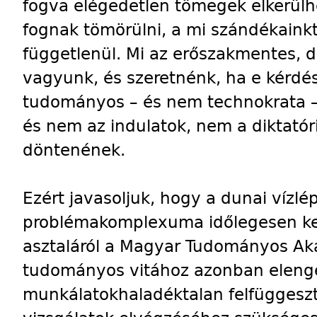
fogva elégedetlen tömegek elkerülhe
fognak tömörülni, a mi szándékainkt
függetlenül. Mi az erőszakmentes, 
vagyunk, és szeretnénk, ha e kérdé
tudományos – és nem technokrata –
és nem az indulatok, nem a diktatór
döntenének.
Ezért javasoljuk, hogy a dunai vízl
problémakomplexuma időlegesen kerü
asztaláról a Magyar Tudományos Aka
tudományos vitához azonban eleng
munkálatokhaladéktalan felfüggesz