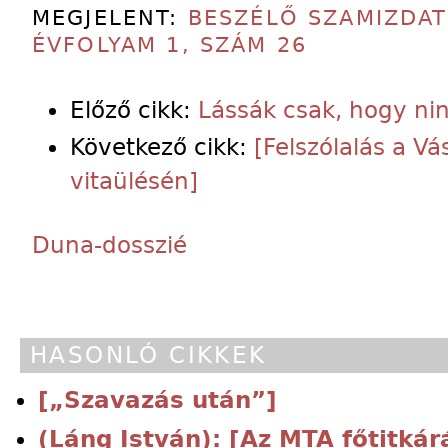
MEGJELENT:
BESZÉLŐ SZAMIZDAT
ÉVFOLYAM 1, SZÁM 26
Előző cikk:
Lássák csak, hogy nin
Következő cikk:
[Felszólalás a Vá
vitaülésén]
Duna-dosszié
HASONLÓ CIKKEK
[„Szavazás után”]
(Láng István): [Az MTA főtitkár