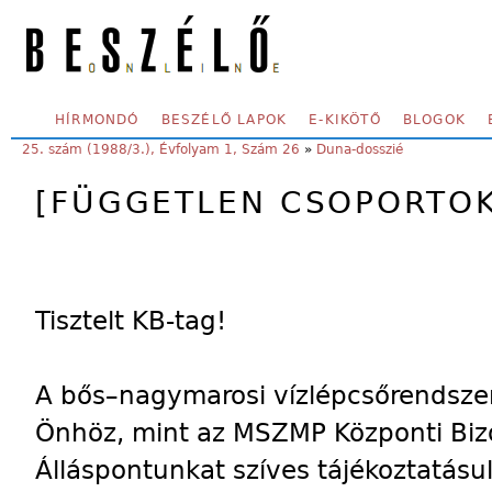
Skip to main content
SECONDARY MENU
HÍRMONDÓ
BESZÉLŐ LAPOK
E-KIKÖTŐ
BLOGOK
YOU ARE HERE:
25. szám (1988/3.), Évfolyam 1, Szám 26
»
Duna-dosszié
[FÜGGETLEN CSOPORTOK
Tisztelt KB-tag!
A bős–nagymarosi vízlépcsőrendszer
Önhöz, mint az MSZMP Központi Biz
Álláspontunkat szíves tájékoztatásul