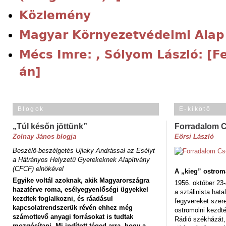
Közlemény
Magyar Környezetvédelmi Alap 
Mécs Imre: , Sólyom László: [F
án]
Blogok
E-kikötő
„Túl későn jöttünk”
Forradalom 
Zolnay János blogja
Eörsi László
Beszélő-beszélgetés Ujlaky Andrással az Esélyt
a Hátrányos Helyzetű Gyerekeknek Alapítvány
(CFCF) elnökével
A „kieg” ostrom
Egyike voltál azoknak, akik Magyarországra
1956. október 23-
hazatérve roma, esélyegyenlőségi ügyekkel
a sztálinista hat
kezdtek foglalkozni, és ráadásul
fegyvereket szere
kapcsolatrendszerük révén ehhez még
ostromolni kezdt
számottevő anyagi forrásokat is tudtak
Rádió székházát,
mozgósítani. Mi indított téged arra, hogy a