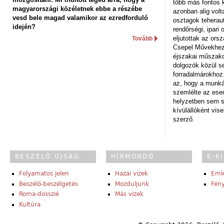
több más fontos 
magyarországi közéletnek ebbe a részébe
azonban alig volt
vesd bele magad valamikor az ezredforduló
osztagok teheraut
idején?
rendőrségi, ipar
eljutottak az ors
Tovább
Csepel Művekhez 
éjszakai műszakot
dolgozók közül s
forradalmárokhoz.
az, hogy a munk
szemlélte az es
helyzetben sem s
kívülállóként vise
szerző.
BESZÉLŐ ÚJSÁG
HÍRMONDÓ
E-K
Folyamatos jelen
Hazai vizek
Eml
Beszélő-beszélgetés
Mozduljunk
Fény
Roma-dosszié
Más vizek
Kultúra