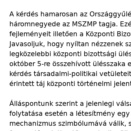
A kérdés hamarosan az Országgyűlés 
háromnegyede az MSZMP tagja. Ezér
fejleményeit illetően a Központi Biz
Javasoljuk, hogy nyíltan nézzenek s
legközelebbi központi bizottsági ül
október 5-re összehívott ülésszaka e
kérdés társadalmi-politikai vetületeit
érintett táj központi történelmi jel
Álláspontunk szerint a jelenlegi vál
folytatása esetén a létesítmény egy 
mechanizmus szimbólumává válik, s 