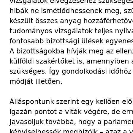
vizsgálatok elvégzéséhez szükséges 
hibák ne ismétlődhessenek meg, szü
készült összes anyag hozzáférhetővé
tudományos vizsgálatok teljes nyilv
fontosabb bizottsági ülések egyenes
A bizottságokba hívják meg az ellen
külföldi szakértőket is, amennyiben
szükséges. Így gondolkodási időhöz
módját illetően.
Álláspontunk szerint egy kellően el
igazán pontot a viták végére, de er
Javasoljuk továbbá, hogy a parlamen
képviselhessék megbízóik – azaz a v