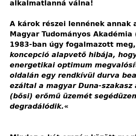
alkalmatlanná válna!
A károk részei lennének annak 
Magyar Tudományos Akadémia (
1983-ban úgy fogalmazott meg,
koncepció alapvető hibája, hog
energetikai optimum megvalós
oldalán egy rendkívül durva bea
ezáltal a magyar Duna-szakasz 
(bősi) erőmű üzemét segédüzem
degradálódik.
«