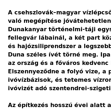
A csehszlovák–magyar vízlépcs
való megépítése jóvátehetetlen
Dunakanyar történelmi-táji egy
fellegvár lábainál, a két part 
és hajózsiliprendszer a legszeb
Duna széles ívét törné meg. Ipar
az ország és a főváros kedvenc 
Elszennyeződne a folyó vize, a 
ivóvízbázisok, és tetemes vízro
ivóvizét adó szentendrei-szigeti
Az építkezés hosszú évei alatt a