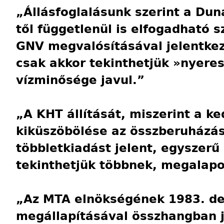
„Állásfoglalásunk szerint a Du
től függetlenül is elfogadható s
GNV megvalósításával jelentkez
csak akkor tekinthetjük »nyere
vízminősége javul.”
„A KHT állítását, miszerint a k
kiküszöbölése az összberuházás
többletkiadást jelent, egyszerű
tekinthetjük többnek, megalapo
„Az MTA elnökségének 1983. de
megállapításával összhangban j