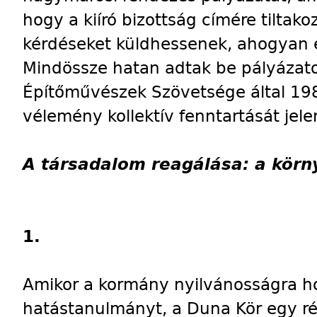
hogy a kiíró bizottság címére tiltak
kérdéseket küldhessenek, ahogyan e
Mindössze hatan adtak be pályázato
Építőművészek Szövetsége által 198
vélemény kollektív fenntartását jelen
A társadalom reagálása: a kör
1.
Amikor a kormány nyilvánosságra ho
hatástanulmányt, a Duna Kör egy r