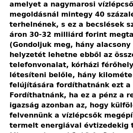
amelyet a nagymarosi vízlépcső
megoldásnál mintegy 40 százalé
terhelnének, s ez a becslések s
áron 30-32 milliárd forint megta
(Gondoljuk meg, hány alacsony 
helyzetét lehetne ebből az össz
telefonvonalat, kórházi férőhely
létesíteni belőle, hány kilométe
felújítására fordíthatnánk ezt 
Fordíthatnánk, ha ez a pénz a r
igazság azonban az, hogy külföld
felvennünk a vízlépcsők megépí
termelt energiával évtizedekig 