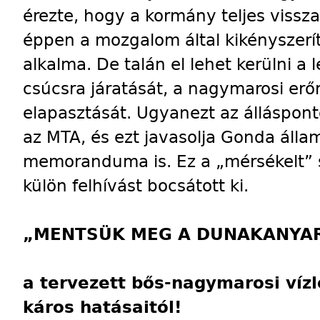
érezte, hogy a kormány teljes vissza
éppen a mozgalom által kikényszeríte
alkalma. De talán el lehet kerülni a
csúcsra járatását, a nagymarosi erő
elapasztását. Ugyanezt az álláspont
az MTA, és ezt javasolja Gonda állam
memoranduma is. Ez a „mérsékelt” 
külön felhívást bocsátott ki.
„MENTSÜK MEG A DUNAKANYAR
a tervezett bős-nagymarosi víz
káros hatásaitól!