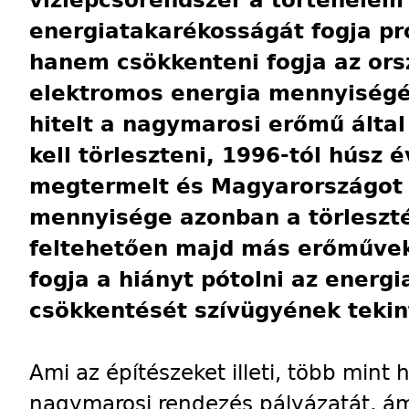
vízlépcsőrendszer a történelem
energiatakarékosságát fogja pr
hanem csökkenteni fogja az ors
elektromos energia mennyiségé
hitelt a nagymarosi erőmű álta
kell törleszteni, 1996-tól húsz é
megtermelt és Magyarországot 
mennyisége azonban a törleszt
feltehetően majd más erőműve
fogja a hiányt pótolni az energ
csökkentését szívügyének teki
Ami az építészeket illeti, több mint
nagymarosi rendezés pályázatát, ám