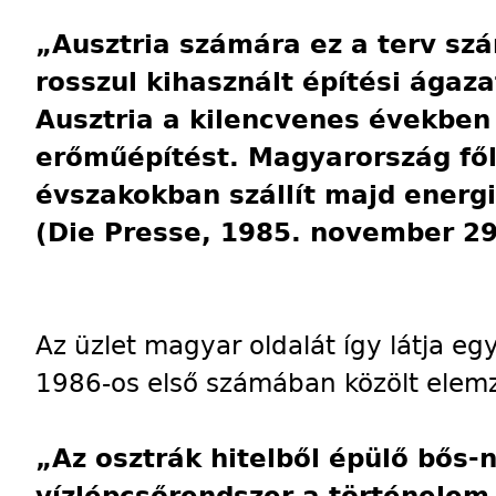
„Ausztria számára ez a terv szá
rosszul kihasznált építési ágaz
Ausztria a kilencvenes években
erőműépítést. Magyarország fől
évszakokban szállít majd energi
(Die Presse, 1985. november 29
Az üzlet magyar oldalát így látja 
1986-os első számában közölt elem
„Az osztrák hitelből épülő bős