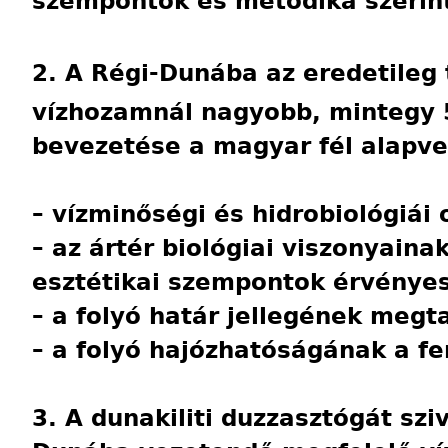
szempontok és metodika szerint
2. A Régi-Dunába az eredetileg
vízhozamnál nagyobb, mintegy
bevezetése a magyar fél alapve
– vízminőségi és hidrobiológiái 
– az ártér biológiai viszonyain
esztétikai szempontok érvényes
– a folyó határ jellegének megt
– a folyó hajózhatóságának a f
3. A dunakiliti duzzasztógát szi