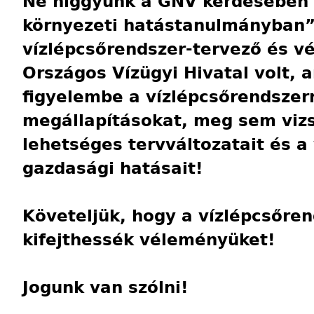
Ne higgyünk a GNV kérdésében 
környezeti hatástanulmányban”,
vízlépcsőrendszer-tervező és v
Országos Vízügyi Hivatal volt,
figyelembe a vízlépcsőrendszer
megállapításokat, meg sem vizs
lehetséges tervváltozatait és a
gazdasági hatásait!
Követeljük, hogy a vízlépcsőren
kifejthessék véleményüket!
Jogunk van szólni!