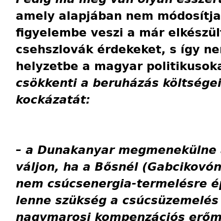
amely alapjában nem módosítja
figyelembe veszi a már elkészü
csehszlovák érdekeket, s így n
helyzetbe a magyar politikuso
csökkenti a beruházás költségei
kockázatát:
– a Dunakanyar megmenekülne at
váljon, ha a Bősnél (Gabcikovón
nem csúcsenergia-termelésre ép
lenne szükség a csúcsüzemelé
nagymarosi kompenzációs erőm