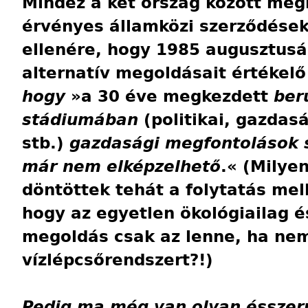
Mindez a két ország között meg
érvényes államközi szerződések
ellenére, hogy 1985 augusztus
alternatív megoldásait értékelő
hogy
»a 30 éve megkezdett
ber
stádiumában
(politikai, gazdas
stb.)
gazdasági megfontolások s
már nem elképzelhető
.« (Milye
döntöttek tehát a folytatás mel
hogy az egyetlen ökológiailag 
megoldás csak az lenne, ha nem
vízlépcsőrendszert?!)
Pedig ma még van olyan ésszer