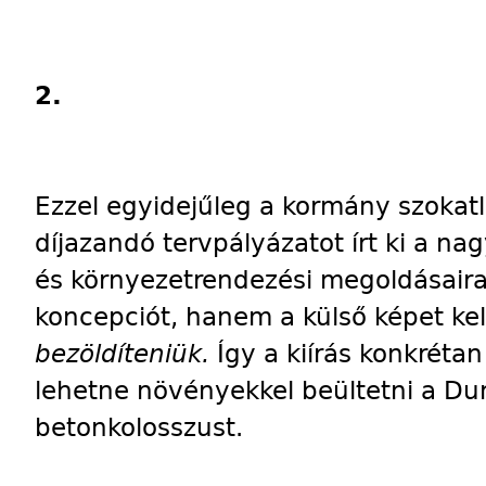
2.
Ezzel egyidejűleg a kormány szokat
díjazandó tervpályázatot írt ki a na
és környezetrendezési megoldásair
koncepciót, hanem a külső képet kel
bezöldíteniük.
Így a kiírás konkrétan
lehetne növényekkel beültetni a Du
betonkolosszust.