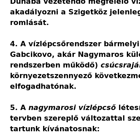
Dunába vezetendő megfelelő ví
akadályozni a Szigetköz jelenle
romlását.
4. A vízlépcsőrendszer bármely
Gabcikovo, akár Nagymaros külö
rendszerben működő)
csúcsrajá
környezetszennyező következmé
elfogadhatónak.
5. A
nagymarosi vízlépcső
létes
tervben szereplő változattal 
tartunk kívánatosnak: