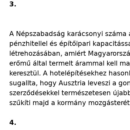
3.
A Népszabadság karácsonyi száma a
pénzhitellel és építőipari kapacitáss
létrehozásában, amiért Magyarorsz
erőmű által termelt árammal kell ma
keresztül. A hotelépítésekhez hason
sugallta, hogy Ausztria leveszi a go
szerződésekkel természetesen újabb
szűkíti majd a kormány mozgásterét
4.