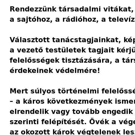
Rendezzünk társadalmi vitákat, 
a sajtóhoz, a rádióhoz, a telev
Választott tanácstagjainkat, ké
a vezető testületek tagjait kérj
felelősségek tisztázására, a tá
érdekeinek védelmére!
Mert súlyos történelmi felelőss
– a káros következmények ismer
elrendelik vagy tovább engedik 
szerinti felépítését. Övék a vé
az okozott károk végtelenek les