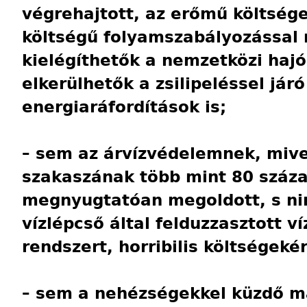
végrehajtott, az erőmű költség
költségű folyamszabályozássa
kielégíthetők a nemzetközi hajóz
elkerülhetők a zsilipeléssel járó
energiaráfordítások is;
– sem az árvízvédelemnek, miv
szakaszának több mint 80 száz
megnyugtatóan megoldott, s nin
vízlépcső által felduzzasztott ví
rendszert, horribilis költségekér
– sem a nehézségekkel küzdő 