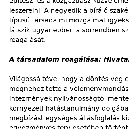
építész- és a közgazdász-közvélemé
leszerelni. A negyedik a bíráló sza
típusú társadalmi mozgalmat igyeks
látszik ugyanebben a sorrendben s
reagálását.
A társadalom reagálása: Hivata
Világossá téve, hogy a döntés végl
megnehezítette a véleménymondást
intézmények nyilvánosságtól mentes
környezeti hatástanulmány dolgába
megbízást egységes állásfoglalás ki
egyezményes terv esetében történt. 