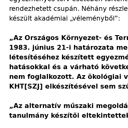
rendezhetett csupán. Néhány részlet
készült akadémiai „véleményből”:
„Az Országos Környezet- és Te
1983. június 21-i határozata me
létesítéséhez készített egyezmé
hatásokkal és a várható követ
nem foglalkozott. Az ökológiai 
KHT
[SZJ]
elkészítésével sem sz
„Az alternatív műszaki megoldá
tanulmány készítői eltekintette