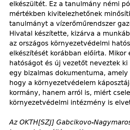
elkészültét. Ez a tanulmány némi pó
mértékben kivitelezhetőnek minősíti 
tanulmányt a vízerőműrendszer gazd
Hivatal készítette, kizárva a munkáb
az országos környezetvédelmi hatós
elkészítését korábban előírta. Mikor 
hatóságot és új vezetőt neveztek ki 
egy bizalmas dokumentuma, amely n
hogy a környezetvédelem káposztájá
kormány, hanem arról is, miért csele
környezetvédelmi intézmény is elve
Az OKTH
[SZJ]
Gabcikovo-Nagymarosi