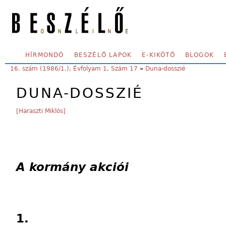
Skip to main content
SECONDARY MENU
HÍRMONDÓ
BESZÉLŐ LAPOK
E-KIKÖTŐ
BLOGOK
YOU ARE HERE:
16. szám (1986/1.), Évfolyam 1, Szám 17
»
Duna-dosszié
DUNA-DOSSZIÉ
[Haraszti Miklós]
A kormány akciói
1.