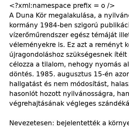
<?xml:namespace prefix = o />
A Duna Kör megalakulása, a nyilváno
kormány 1984-ben szigorú publikáció
vízerőműrendszer egész témáját ille
véleményekre is. Ez azt a reményt ke
újragondoláshoz szükségesnek ítélt 
célozza a tilalom, nehogy nyomás al
döntés. 1985. augusztus 15-én azo
hallgatást és nem módosítást, hala
hasonlót hozott nyilvánosságra, han
végrehajtásának végleges szándéká
Nevezetesen: bejelentették a körn