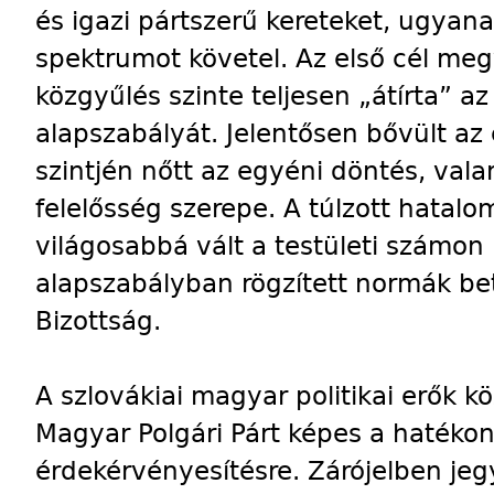
és igazi pártszerű kereteket, ugyana
spektrumot követel. Az első cél me
közgyűlés szinte teljesen „átírta” a
alapszabályát. Jelentősen bővült az 
szintjén nőtt az egyéni döntés, vala
felelősség szerepe. A túlzott hata
világosabbá vált a testületi számon k
alapszabályban rögzített normák bet
Bizottság.
A szlovákiai magyar politikai erők k
Magyar Polgári Párt képes a hatékon
érdekérvényesítésre. Zárójelben j