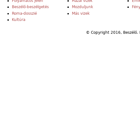
Folyamatos jelen
Hazai vizek
Eml
Beszélő-beszélgetés
Mozduljunk
Fény
Roma-dosszié
Más vizek
Kultúra
© Copyright 2016, Beszélő. 