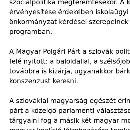
szociálpolitika megteremtésekor. A 
érvényesítése érdekében iskolaügyi r
önkormányzat kérdései szerepelnek 
programban.
A Magyar Polgári Párt a szlovák poli
felé nyitott: a baloldallal, a szélső
továbbra is kizárja, ugyanakkor bárki
konszenzust keresni.
A szlovákiai magyarság egészét érin
párt a közelgő parlamenti választás
tárgyalni fog a másik két magyar 