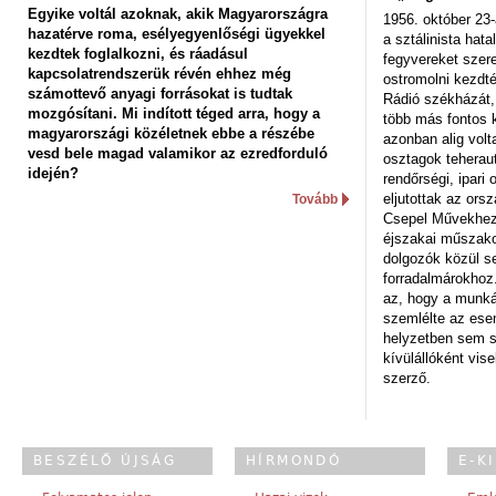
Egyike voltál azoknak, akik Magyarországra
1956. október 23-
hazatérve roma, esélyegyenlőségi ügyekkel
a sztálinista hat
kezdtek foglalkozni, és ráadásul
fegyvereket szere
kapcsolatrendszerük révén ehhez még
ostromolni kezdt
számottevő anyagi forrásokat is tudtak
Rádió székházát,
mozgósítani. Mi indított téged arra, hogy a
több más fontos 
magyarországi közéletnek ebbe a részébe
azonban alig volt
vesd bele magad valamikor az ezredforduló
osztagok teheraut
idején?
rendőrségi, ipar
eljutottak az ors
Tovább
Csepel Művekhez 
éjszakai műszakot
dolgozók közül s
forradalmárokhoz.
az, hogy a munk
szemlélte az es
helyzetben sem s
kívülállóként vise
szerző.
BESZÉLŐ ÚJSÁG
HÍRMONDÓ
E-K