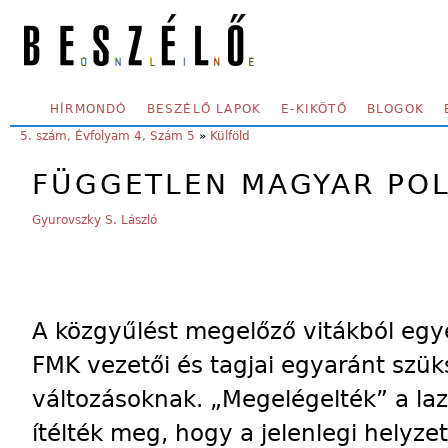
Skip to main content
SECONDARY MENU
HÍRMONDÓ
BESZÉLŐ LAPOK
E-KIKÖTŐ
BLOGOK
YOU ARE HERE:
5. szám, Évfolyam 4, Szám 5
»
Külföld
FÜGGETLEN MAGYAR PO
Gyurovszky S. László
A közgyűlést megelőző vitákból egy
FMK vezetői és tagjai egyaránt szüks
változásoknak. „Megelégelték” a laz
ítélték meg, hogy a jelenlegi helyze