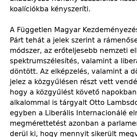
koalíciókba kényszeríti.
A Független Magyar Kezdeményezésb
Párt tehát a jelek szerint a rámenőse
módszer, az erőteljesebb nemzeti elk
spektrumszélesítés, valamint a liber
döntött. Az elképzelés, valamint a d
jelez a közgyűlésen részt vett vendé
hogy a közgyűlést követő napokban 
alkalommal is tárgyalt Otto Lambsdor
egyben a Liberális Internacionálé elnö
megmérettetést azonban a parlamenti
derül ki, hogy mennyit sikerült megv