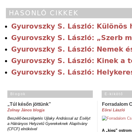
HASONLÓ CIKKEK
Gyurovszky S. László: Különös
Gyurovszky S. László: „Szerb m
Gyurovszky S. László: Nemek é
Gyurovszky S. László: Kinek a 
Gyurovszky S. László: Helykere
Blogok
E-kikötő
„Túl későn jöttünk”
Forradalom 
Zolnay János blogja
Eörsi László
Beszélő-beszélgetés Ujlaky Andrással az Esélyt
a Hátrányos Helyzetű Gyerekeknek Alapítvány
(CFCF) elnökével
A „kieg” ostrom