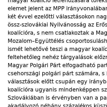
magyar koalíció létrehozására törek
elemet jelent az MPP irányvonalában
két évvel ezelőtti választásokon na
össz-szlovákiai Nyilvánosság az Erős
koalícióra, s nem csatlakoztak a M
Mozalom–Együttélés csoportosulásho
ismét lehetővé teszi a magyar koalíci
feltehetőleg nehéz tárgyalások elő
Magyar Polgári Párt elfogadható par
csehországi polgári párt számára, s
választások előtt csupán egy irányb
koalícióra ugyanis mindenképpen sz
Szlovákiában is érvényben van a pa
akadályozó néhány százalékos küszö