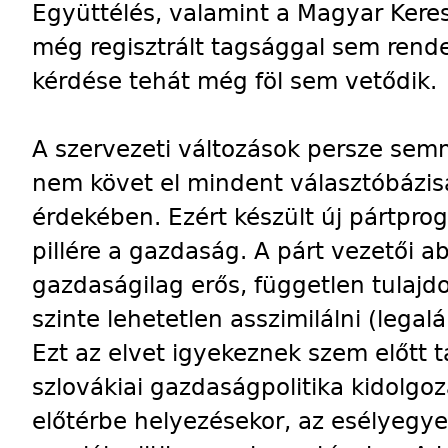
Együttélés, valamint a Magyar Ke
még regisztrált tagsággal sem rendel
kérdése tehát még föl sem vetődik.
A szervezeti változások persze semm
nem követ el mindent választóbázis
érdekében. Ezért készült új pártpr
pillére a gazdaság. A párt vezetői ab
gazdaságilag erős, független tulajd
szinte lehetetlen asszimilálni (lega
Ezt az elvet igyekeznek szem előtt ta
szlovákiai gazdaságpolitika kidolgo
előtérbe helyezésekor, az esélyegy