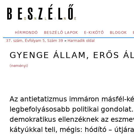
Skip to main content
SECONDARY MENU
HÍRMONDÓ
BESZÉLŐ LAPOK
E-KIKÖTŐ
BLOGOK
YOU ARE HERE:
37. szám, Évfolyam 5, Szám 39
»
Harmadik oldal
GYENGE ÁLLAM, ERŐS Á
(neményi)
Az antietatizmus immáron másfél-ké
legbefolyásosabb politikai gondolat
demokratikus ellenzéknek az eszmev
kátyúkkal teli, mégis: hódító – útjára