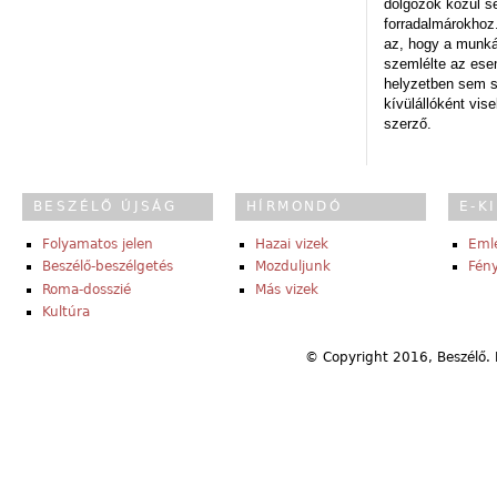
dolgozók közül s
forradalmárokhoz.
az, hogy a munk
szemlélte az es
helyzetben sem s
kívülállóként vise
szerző.
BESZÉLŐ ÚJSÁG
HÍRMONDÓ
E-K
Folyamatos jelen
Hazai vizek
Eml
Beszélő-beszélgetés
Mozduljunk
Fény
Roma-dosszié
Más vizek
Kultúra
© Copyright 2016, Beszélő. 