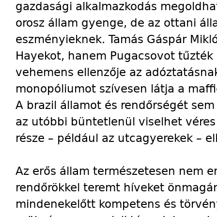
gazdasági alkalmazkodás megoldhatat
orosz állam gyenge, de az ottani áll
eszményieknek. Tamás Gáspár Miklós
Hayekot, hanem Pugacsovot tűzték a
vehemens ellenzője az adóztatásnak,
monopóliumot szívesen látja a maff
A brazil államot és rendőrségét sem 
az utóbbi büntetlenül viselhet vére
része – például az utcagyerekek – el
Az erős állam természetesen nem er
rendőrökkel teremt híveket önmagán
mindenekelőtt kompetens és törvényt