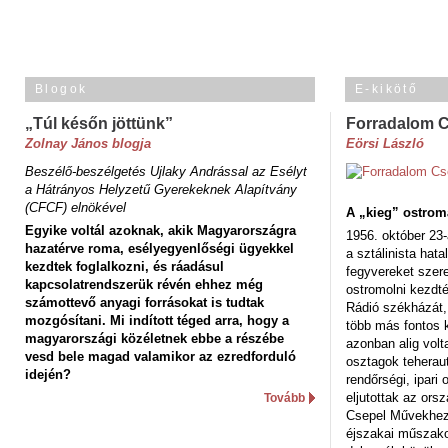
Blogok
E-kikötő
„Túl későn jöttünk”
Forradalom 
Zolnay János blogja
Eörsi László
Beszélő-beszélgetés Ujlaky Andrással az Esélyt
a Hátrányos Helyzetű Gyerekeknek Alapítvány
(CFCF) elnökével
A „kieg” ostrom
Egyike voltál azoknak, akik Magyarországra
1956. október 23-
hazatérve roma, esélyegyenlőségi ügyekkel
a sztálinista hat
kezdtek foglalkozni, és ráadásul
fegyvereket szere
kapcsolatrendszerük révén ehhez még
ostromolni kezdt
számottevő anyagi forrásokat is tudtak
Rádió székházát,
mozgósítani. Mi indított téged arra, hogy a
több más fontos 
magyarországi közéletnek ebbe a részébe
azonban alig volt
vesd bele magad valamikor az ezredforduló
osztagok teheraut
idején?
rendőrségi, ipar
eljutottak az ors
Tovább
Csepel Művekhez 
éjszakai műszakot