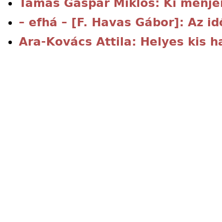
Tamás Gáspár Miklós: Ki menje
– efhá – [F. Havas Gábor]: Az id
Ara-Kovács Attila: Helyes kis 