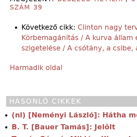
SZÁM 39
Következő cikk:
Clinton nagy terv
Körbemagánítás / A kurva állam 
szigetelése / A csótány, a csibe, 
Harmadik oldal
HASONLÓ CIKKEK
(nl) [Neményi László]: Hátha m
B. T. [Bauer Tamás]: Jelölt