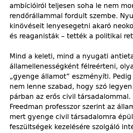
ambícióiról teljesen soha le nem mo
rendőrállammal fordult szembe. Nyug
kinövéseit lenyesegetni akaró neoko
és reaganisták – tették a politikai r
Mind a keleti, mind a nyugati antie
államellenességként félreérteni, ol
„gyenge államot” eszményíti. Pedig e
nem lenne szabad, hogy szó legyen
párban az erős civil társadalommal.
Freedman professzor szerint az áll
mert gyenge civil társadalomra épül, 
feszültségek kezelésére szolgáló in