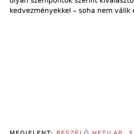
olyan szempontok szerint kiválaszto
kedvezményekkel – soha nem válik 
MEGJELENT:
BESZÉLŐ HETILAP
,
3