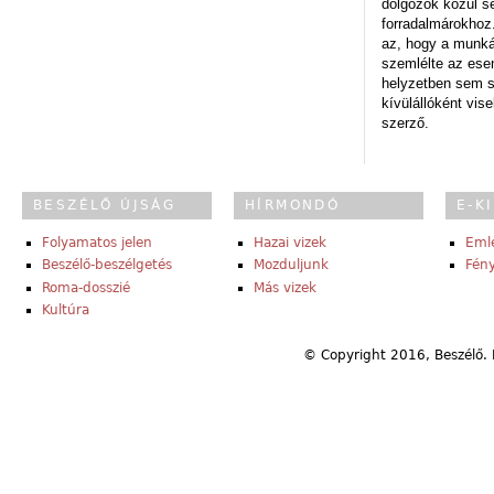
dolgozók közül s
forradalmárokhoz.
az, hogy a munk
szemlélte az es
helyzetben sem s
kívülállóként vise
szerző.
BESZÉLŐ ÚJSÁG
HÍRMONDÓ
E-K
Folyamatos jelen
Hazai vizek
Eml
Beszélő-beszélgetés
Mozduljunk
Fény
Roma-dosszié
Más vizek
Kultúra
© Copyright 2016, Beszélő. 