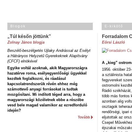
Blogok
E-kikötő
„Túl későn jöttünk”
Forradalom 
Zolnay János blogja
Eörsi László
Beszélő-beszélgetés Ujlaky Andrással az Esélyt
a Hátrányos Helyzetű Gyerekeknek Alapítvány
(CFCF) elnökével
A „kieg” ostrom
Egyike voltál azoknak, akik Magyarországra
1956. október 23-
hazatérve roma, esélyegyenlőségi ügyekkel
a sztálinista hat
kezdtek foglalkozni, és ráadásul
fegyvereket szere
kapcsolatrendszerük révén ehhez még
ostromolni kezdt
számottevő anyagi forrásokat is tudtak
Rádió székházát,
mozgósítani. Mi indított téged arra, hogy a
több más fontos 
magyarországi közéletnek ebbe a részébe
azonban alig volt
vesd bele magad valamikor az ezredforduló
osztagok teheraut
idején?
rendőrségi, ipar
eljutottak az ors
Tovább
Csepel Művekhez 
éjszakai műszakot