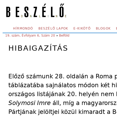
Skip to main content
SECONDARY MENU
HÍRMONDÓ
BESZÉLŐ LAPOK
E-KIKÖTŐ
BLOGOK
YOU ARE HERE:
19. szám, Évfolyam 6, Szám 20
»
Belföld
HIBAIGAZÍTÁS
Előző számunk 28. oldalán a Roma 
táblázatába sajnálatos módon két h
országos listájának 20. helyén nem
Solymosi Imre
áll, míg a magyarorsz
Pártjának jelöltjei közül kimaradt 