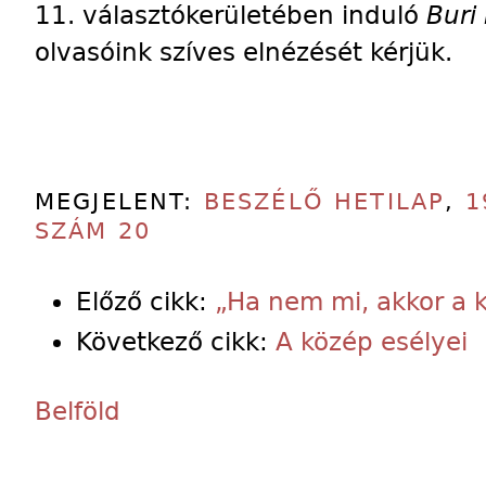
11. választókerületében induló
Buri
olvasóink szíves elnézését kérjük.
MEGJELENT:
BESZÉLŐ HETILAP
,
1
SZÁM 20
Előző cikk:
„Ha nem mi, akkor a
Következő cikk:
A közép esélyei
Belföld