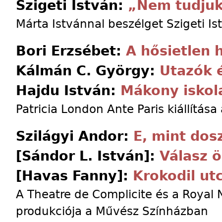
Szigeti István:
„Nem tudjuk
Márta Istvánnal beszélget Szigeti Is
Bori Erzsébet:
A hősietlen 
Kálmán C. György:
Utazók 
Hajdu István:
Mákony isko
Patricia London Ante Paris kiállítása
Szilágyi Andor:
E, mint dos
[Sándor L. István]:
Válasz 
[Havas Fanny]:
Krokodil ut
A Theatre de Complicite és a Royal 
produkciója a Művész Színházban