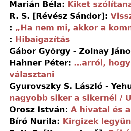
Marián Béla:
Kiket szólíta
R. S. [Révész Sándor]:
Viss
:
„Ha nem mi, akkor a kom
:
Hibaigazítás
Gábor György - Zolnay Ján
Hahner Péter:
…arról, hogy
választani
Gyurovszky S. László - Ye
nagyobb siker a sikernél / 
Orosz István:
A hivatal és a
Bíró Nurila:
Kirgizek legyü