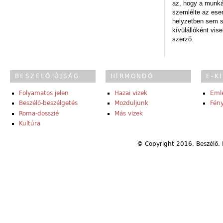
az, hogy a munk
szemlélte az es
helyzetben sem s
kívülállóként vise
szerző.
BESZÉLŐ ÚJSÁG
HÍRMONDÓ
E-K
Folyamatos jelen
Hazai vizek
Eml
Beszélő-beszélgetés
Mozduljunk
Fény
Roma-dosszié
Más vizek
Kultúra
© Copyright 2016, Beszélő. 