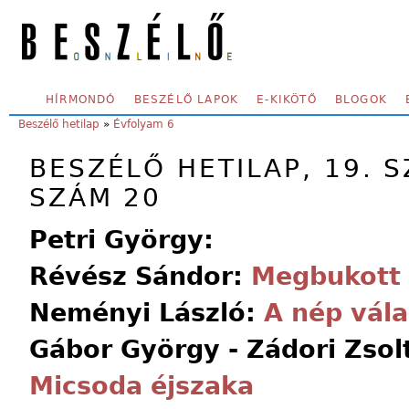
Skip to main content
SECONDARY MENU
HÍRMONDÓ
BESZÉLŐ LAPOK
E-KIKÖTŐ
BLOGOK
YOU ARE HERE:
Beszélő hetilap
»
Évfolyam 6
BESZÉLŐ HETILAP, 19. S
SZÁM 20
Petri György:
Révész Sándor:
Megbukott 
Neményi László:
A nép vál
Gábor György - Zádori Zsolt
Micsoda éjszaka