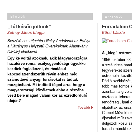
Blogok
E-kikötő
„Túl későn jöttünk”
Forradalom 
Zolnay János blogja
Eörsi László
Beszélő-beszélgetés Ujlaky Andrással az Esélyt
a Hátrányos Helyzetű Gyerekeknek Alapítvány
(CFCF) elnökével
A „kieg” ostrom
Egyike voltál azoknak, akik Magyarországra
1956. október 23-
hazatérve roma, esélyegyenlőségi ügyekkel
a sztálinista hat
kezdtek foglalkozni, és ráadásul
fegyvereket szere
kapcsolatrendszerük révén ehhez még
ostromolni kezdt
számottevő anyagi forrásokat is tudtak
Rádió székházát,
mozgósítani. Mi indított téged arra, hogy a
több más fontos 
magyarországi közéletnek ebbe a részébe
azonban alig volt
vesd bele magad valamikor az ezredforduló
osztagok teheraut
idején?
rendőrségi, ipar
eljutottak az ors
Tovább
Csepel Művekhez 
éjszakai műszakot
dolgozók közül s
forradalmárokhoz.