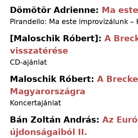
Dömötör Adrienne:
Ma est
Pirandello: Ma este improvizálunk –
[Maloschik Róbert]:
A Breck
visszatérése
CD-ajánlat
Maloschik Róbert:
A Brecke
Magyarországra
Koncertajánlat
Bán Zoltán András:
Az Euró
újdonságaiból II.