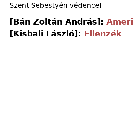
Szent Sebestyén védencei
[Bán Zoltán András]:
Ameri
[Kisbali László]:
Ellenzék