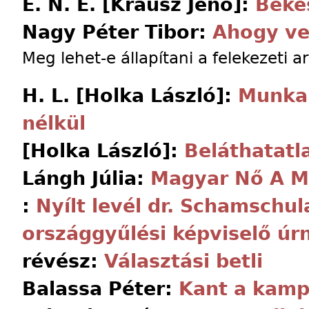
E. N. E. [Krausz Jenő]:
Béké
Nagy Péter Tibor:
Ahogy v
Meg lehet-e állapítani a felekezeti 
H. L. [Holka László]:
Munka 
nélkül
[Holka László]:
Beláthatatl
Lángh Júlia:
Magyar Nő A M
:
Nyílt levél dr. Schamschu
országgyűlési képviselő úr
révész:
Választási betli
Balassa Péter:
Kant a kamp