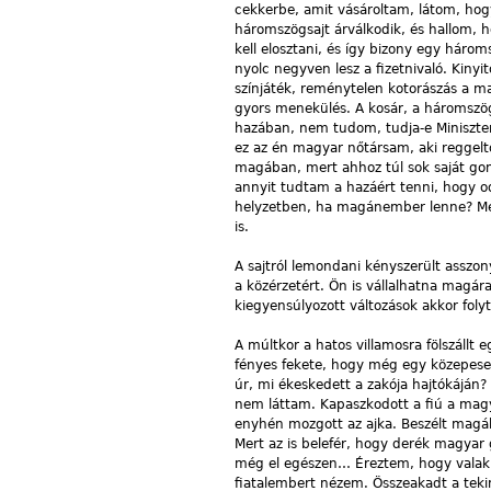
cekkerbe, amit vásároltam, látom, ho
háromszögsajt árválkodik, és hallom, h
kell elosztani, és így bizony egy háro
nyolc negyven lesz a fizetnivaló. Kiny
színjáték, reménytelen kotorászás a 
gyors menekülés. A kosár, a háromszög
hazában, nem tudom, tudja-e Miniszter
ez az én magyar nőtársam, aki reggeltől
magában, mert ahhoz túl sok saját gond
annyit tudtam a hazáért tenni, hogy o
helyzetben, ha magánember lenne? Me
is.
A sajtról lemondani kényszerült asszony
a közérzetért. Ön is vállalhatna magár
kiegyensúlyozott változások akkor foly
A múltkor a hatos villamosra fölszállt 
fényes fekete, hogy még egy közepesen d
úr, mi ékeskedett a zakója hajtókájá
nem láttam. Kapaszkodott a fiú a magy
enyhén mozgott az ajka. Beszélt magáb
Mert az is belefér, hogy derék magyar 
még el egészen… Éreztem, hogy valaki
fiatalembert nézem. Összeakadt a tekin