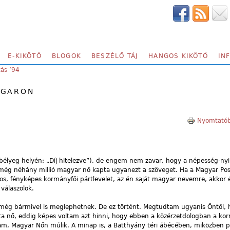
E-KIKÖTŐ
BLOGOK
BESZÉLŐ TÁJ
HANGOS KIKÖTŐ
IN
tás ’94
UGARON
Nyomtatób
(bélyeg helyén: „Díj hitelezve”), de engem nem zavar, hogy a népesség-nyi
l még néhány millió magyar nő kapta ugyanezt a szöveget. Ha a Magyar Po
s, fényképes kormányfői pártlevelet, az én saját magyar nevemre, akkor én
válaszolok.
ég bármivel is meglephetnek. De ez történt. Megtudtam ugyanis Öntől, 
ta nő, eddig képes voltam azt hinni, hogy ebben a közérzetdologban a ko
tam, Magyar Nőn múlik. A minap is, a Batthyány téri ábécében, miközben 