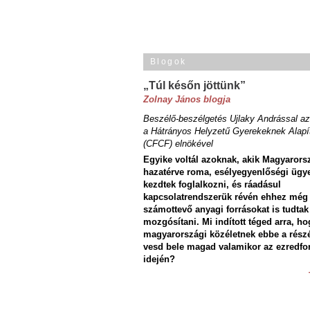
Blogok
„Túl későn jöttünk”
Zolnay János blogja
Beszélő-beszélgetés Ujlaky Andrással az
a Hátrányos Helyzetű Gyerekeknek Alapí
(CFCF) elnökével
Egyike voltál azoknak, akik Magyarors
hazatérve roma, esélyegyenlőségi ügy
kezdtek foglalkozni, és ráadásul
kapcsolatrendszerük révén ehhez még
számottevő anyagi forrásokat is tudtak
mozgósítani. Mi indított téged arra, ho
magyarországi közéletnek ebbe a rész
vesd bele magad valamikor az ezredfo
idején?