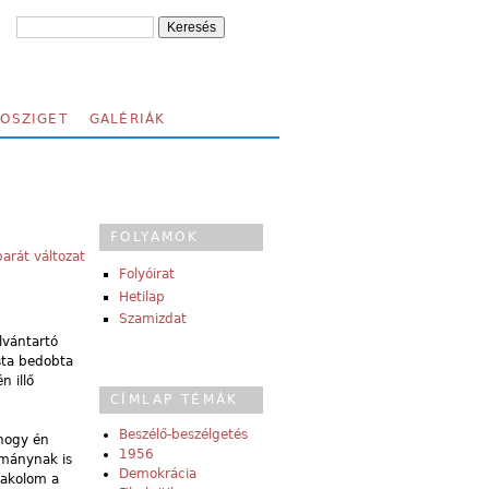
FOSZIGET
GALÉRIÁK
FOLYAMOK
arát változat
Folyóirat
Hetilap
Szamizdat
lvántartó
sta bedobta
 illő
CÍMLAP TÉMÁK
Beszélő-beszélgetés
hogy én
1956
rmánynak is
Demokrácia
pakolom a