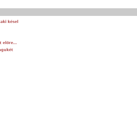
aki késel
t előre…
agukét