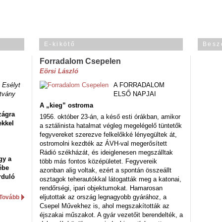
E-kikötő
Besz
Forradalom Csepelen
Eörsi László
 Esélyt
A FORRADALOM
tvány
ELSŐ NAPJAI
A „kieg” ostroma
zágra
1956. október 23-án, a késő esti órákban, amikor
ekkel
a sztálinista hatalmat végleg megelégelő tüntetők
fegyvereket szerezve felkelőkké lényegültek át,
ostromolni kezdték az ÁVH-val megerősített
Rádió székházát, és ideiglenesen megszálltak
gy a
több más fontos középületet. Fegyvereik
ébe
azonban alig voltak, ezért a spontán összeállt
rduló
osztagok teherautókkal látogatták meg a katonai,
rendőrségi, ipari objektumokat. Hamarosan
eljutottak az ország legnagyobb gyárához, a
Tovább
Csepel Művekhez is, ahol megszakították az
éjszakai műszakot. A gyár vezetőit berendelték, a