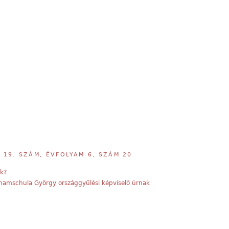
,
19. SZÁM, ÉVFOLYAM 6, SZÁM 20
ok?
Schamschula György országgyűlési képviselő úrnak