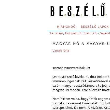
Skip to main content
SECONDARY MENU
HÍRMONDÓ
BESZÉLŐ LAPOK
YOU ARE HERE:
19. szám, Évfolyam 6, Szám 20
»
Válasz
MAGYAR NŐ A MAGYAR 
Lángh Júlia
Tisztelt Miniszterelnök úr!
Ön névre szóló levelet küldött nekem 
immáron jogosnak ítélt közvetítéséve
az én magyar postaládámba a tulipánto
magyar úri módon, erre a levélre most 
Nem hittem volna, hogy Önök engem m
formálom a nemzet közérzetét. Én, bu
szerepe lehet. De nem. A közérzet raj