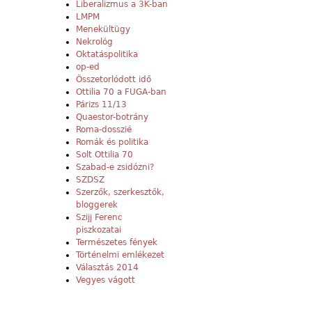
Liberalizmus a 3K-ban
LMPM
Menekültügy
Nekrológ
Oktatáspolitika
op-ed
Összetorlódott idő
Ottilia 70 a FUGA-ban
Párizs 11/13
Quaestor-botrány
Roma-dosszié
Romák és politika
Solt Ottilia 70
Szabad-e zsidózni?
SZDSZ
Szerzők, szerkesztők,
bloggerek
Szijj Ferenc
piszkozatai
Természetes fények
Történelmi emlékezet
Választás 2014
Vegyes vágott