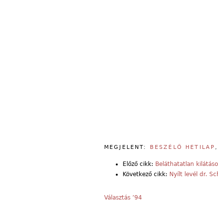
MEGJELENT:
BESZÉLŐ HETILAP
Előző cikk:
Beláthatatlan kilátás
Következő cikk:
Nyílt levél dr. 
Választás ’94