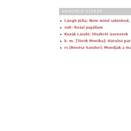
HASONLÓ CIKKEK
Lángh Júlia: Nem mind szkinhed, 
solt: Kvázi jogállam
Kozák László: Diszkrét üzenetek
k. m. [Török Monika]: Hátulsó pár
rs [Révész Sándor]: Mondják a m