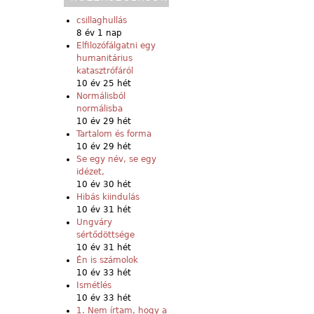
csillaghullás
8 év 1 nap
Elfilozófálgatni egy
humanitárius
katasztrófáról
10 év 25 hét
Normálisból
normálisba
10 év 29 hét
Tartalom és forma
10 év 29 hét
Se egy név, se egy
idézet,
10 év 30 hét
Hibás kiindulás
10 év 31 hét
Ungváry
sértődöttsége
10 év 31 hét
Én is számolok
10 év 33 hét
Ismétlés
10 év 33 hét
1. Nem írtam, hogy a