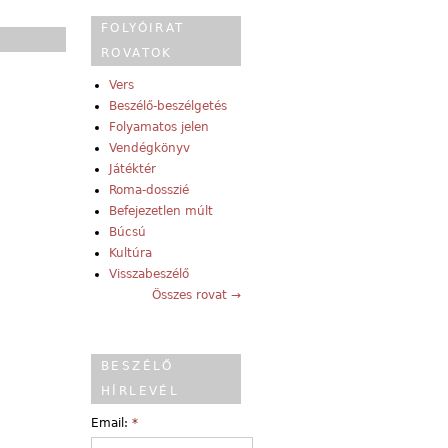
FOLYÓIRAT
ROVATOK
Vers
Beszélő-beszélgetés
Folyamatos jelen
Vendégkönyv
Játéktér
Roma-dosszié
Befejezetlen múlt
Búcsú
Kultúra
Visszabeszélő
Összes rovat →
BESZÉLŐ
HÍRLEVÉL
Email:
*