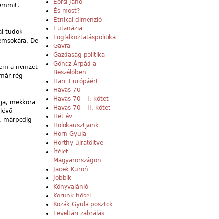
Eörsi Janó
semmit.
És most?
Etnikai dimenzió
Eutanázia
al tudok
Foglalkoztatáspolitika
nemsokára. De
Gavra
Gazdaság-politika
Göncz Árpád a
tem a nemzet
Beszélőben
 már rég
Harc Európáért
Havas 70
Havas 70 – I. kötet
dja, mekkora
Havas 70 – II. kötet
lévő
Hét év
m, márpedig
Holokausztjaink
Horn Gyula
Horthy újratöltve
Ítélet
Magyarországon
Jacek Kuroń
Jobbik
Könyvajánló
Korunk hősei
Kozák Gyula posztok
Levéltári zabrálás