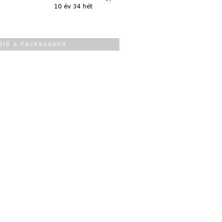
10 év 34 hét
élő a Facebookon