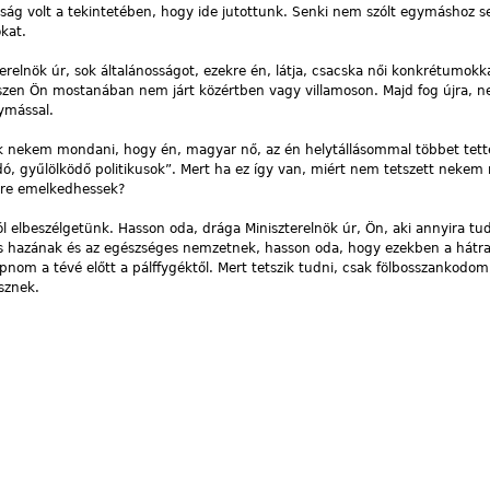
ság volt a tekintetében, hogy ide jutottunk. Senki nem szólt egymáshoz 
kat.
relnök úr, sok általánosságot, ezekre én, látja, csacska női konkrétumokk
 hiszen Ön mostanában nem járt közértben vagy villamoson. Majd fog újra, 
ymással.
ék nekem mondani, hogy én, magyar nő, az én helytállásommal többet tet
dó, gyűlölködő politikusok”. Mert ha ez így van, miért nem tetszett nekem
gre emelkedhessek?
l elbeszélgetünk. Hasson oda, drága Miniszterelnök úr, Ön, aki annyira tu
s hazának és az egészséges nemzetnek, hasson oda, hogy ezekben a hátra
pnom a tévé előtt a pálffygéktől. Mert tetszik tudni, csak fölbosszankodo
sznek.