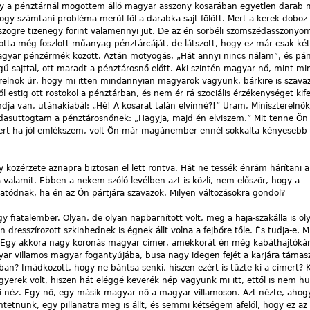
gy a pénztárnál mögöttem álló magyar asszony kosarában egyetlen darab
ogy számtani probléma merül föl a darabka sajt fölött. Mert a kerek doboz 
mszögre tizenegy forint valamennyi jut. De az én sorbéli szomszédasszonyo
itotta még foszlott műanyag pénztárcáját, de látszott, hogy ez már csak ké
magyar pénzérmék között. Aztán motyogás, „Hát annyi nincs nálam”, és pá
ű sajttal, ott maradt a pénztárosnő előtt. Aki szintén magyar nő, mint m
elnök úr, hogy mi itten mindannyian magyarok vagyunk, bárkire is szavaz
 estig ott rostokol a pénztárban, és nem ér rá szociális érzékenységet kife
ja van, utánakiabál: „Hé! A kosarat talán elvinné?!” Uram, Miniszterelnök
dasuttogtam a pénztárosnőnek: „Hagyja, majd én elviszem.” Mit tenne Ön 
rt ha jól emlékszem, volt Ön már magánember ennél sokkalta kényesebb 
 közérzete aznapra biztosan el lett rontva. Hát ne tessék énrám hárítani a
a valamit. Ebben a nekem szóló levélben azt is közli, nem először, hogy a
tatódnak, ha én az Ön pártjára szavazok. Milyen változásokra gondol?
egy fiatalember. Olyan, de olyan napbarnított volt, meg a haja-szakálla is ol
resszírozott szkinhednek is égnek állt volna a fejbőre tőle. És tudja-e, M
n? Egy akkora nagy koronás magyar címer, amekkorát én még kabáthajtók
ar villamos magyar fogantyújába, busa nagy idegen fejét a karjára támasz
an? Imádkozott, hogy ne bántsa senki, hiszen ezért is tűzte ki a címert? 
gyerek volt, hiszen hát eléggé keverék nép vagyunk mi itt, ettől is nem h
 néz. Egy nő, egy másik magyar nő a magyar villamoson. Azt nézte, ahog
tetnünk, egy pillanatra meg is állt, és semmi kétségem afelől, hogy ez az