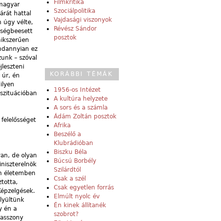
Filmkritika
 magyar
Szociálpolitika
árát hattal
Vajdasági viszonyok
m úgy vélte,
Révész Sándor
tségbeesett
posztok
nikszerűen
indannyian ez
unk – szóval
jleszteni
KORÁBBI TÉMÁK
 úr, én
ilyen
1956-os Intézet
szituációban
A kultúra helyzete
A sors és a számla
Ádám Zoltán posztok
 felelősséget
Afrika
Beszélő a
Klubrádióban
Biszku Béla
yan, de olyan
Búcsú Borbély
iniszterelnök
Szilárdtól
án életemben
Csak a szél
totta,
Csak egyetlen forrás
Képzelgések.
Elmúlt nyolc év
ülyültünk
Én kinek állítanék
y én a
szobrot?
 asszony