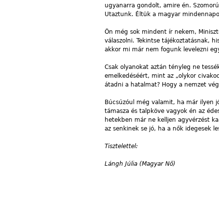
ugyanarra gondolt, amire én. Szomorú
Utaztunk. Éltük a magyar mindennapo
Ön még sok mindent ír nekem, Miniszte
válaszolni. Tekintse tájékoztatásnak,
akkor mi már nem fogunk levelezni eg
Csak olyanokat aztán tényleg ne tess
emelkedéséért, mint az „olykor civako
átadni a hatalmat? Hogy a nemzet vé
Búcsúzóul még valamit, ha már ilyen jó
támasza és talpköve vagyok én az éde
hetekben már ne kelljen agyvérzést ka
az senkinek se jó, ha a nők idegesek le
Tisztelettel:
Lángh Júlia (Magyar Nő)