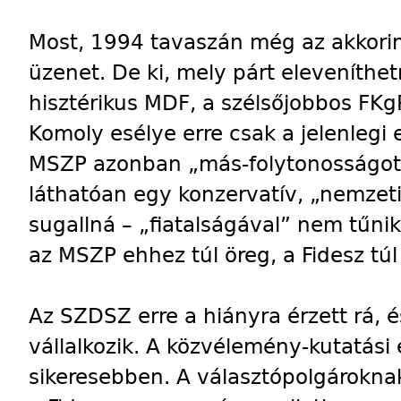
Most, 1994 tavaszán még az akkorin
üzenet. De ki, mely párt eleveníthe
hisztérikus MDF, a szélsőjobbos FK
Komoly esélye erre csak a jelenlegi 
MSZP azonban „más-folytonosságot” 
láthatóan egy konzervatív, „nemzeti-
sugallná – „fiatalságával” nem tűni
az MSZP ehhez túl öreg, a Fidesz túl 
Az SZDSZ erre a hiányra érzett rá, 
vállalkozik. A közvélemény-kutatási 
sikeresebben. A választópolgárokna