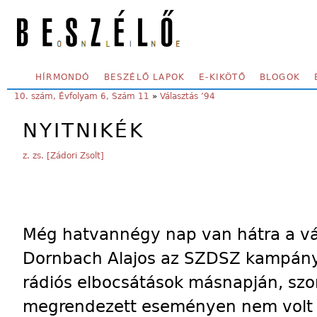
Skip to main content
SECONDARY MENU
HÍRMONDÓ
BESZÉLŐ LAPOK
E-KIKÖTŐ
BLOGOK
YOU ARE HERE:
10. szám, Évfolyam 6, Szám 11
»
Választás ’94
NYITNIKÉK
z. zs. [Zádori Zsolt]
Még hatvannégy nap van hátra a vá
Dornbach Alajos az SZDSZ kampány
rádiós elbocsátások másnapján, sz
megrendezett eseményen nem volt ö