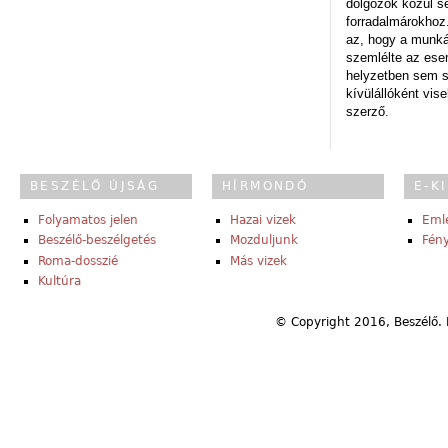
dolgozók közül s
forradalmárokhoz.
az, hogy a munk
szemlélte az es
helyzetben sem s
kívülállóként vise
szerző.
BESZÉLŐ ÚJSÁG
HÍRMONDÓ
E-K
Folyamatos jelen
Hazai vizek
Eml
Beszélő-beszélgetés
Mozduljunk
Fény
Roma-dosszié
Más vizek
Kultúra
© Copyright 2016, Beszélő. 