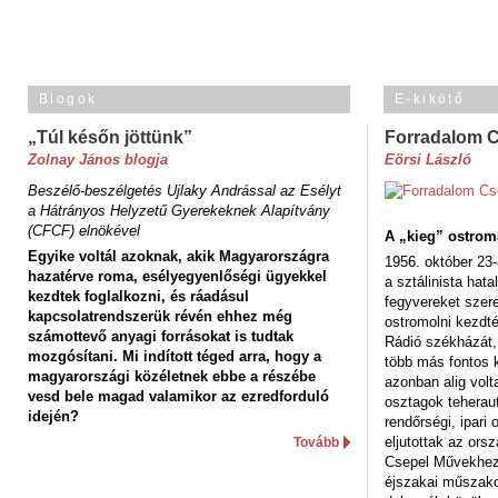
Blogok
E-kikötő
„Túl későn jöttünk”
Forradalom 
Zolnay János blogja
Eörsi László
Beszélő-beszélgetés Ujlaky Andrással az Esélyt
a Hátrányos Helyzetű Gyerekeknek Alapítvány
(CFCF) elnökével
A „kieg” ostrom
Egyike voltál azoknak, akik Magyarországra
1956. október 23-
hazatérve roma, esélyegyenlőségi ügyekkel
a sztálinista hat
kezdtek foglalkozni, és ráadásul
fegyvereket szere
kapcsolatrendszerük révén ehhez még
ostromolni kezdt
számottevő anyagi forrásokat is tudtak
Rádió székházát,
mozgósítani. Mi indított téged arra, hogy a
több más fontos 
magyarországi közéletnek ebbe a részébe
azonban alig volt
vesd bele magad valamikor az ezredforduló
osztagok teheraut
idején?
rendőrségi, ipar
eljutottak az ors
Tovább
Csepel Művekhez 
éjszakai műszakot