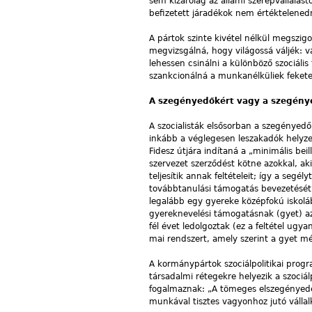
sem kizárólag az állami szerepvállalástó
befizetett járadékok nem értéktelened
A pártok szinte kivétel nélkül megszig
megvizsgálná, hogy világossá váljék: va
lehessen csinálni a különböző szociáli
szankcionálná a munkanélküliek feket
A szegényedőkért vagy a szegény
A szocialisták elsősorban a szegényedő
inkább a véglegesen leszakadók helyzet
Fidesz útjára indítaná a „minimális b
szervezet szerződést kötne azokkal, ak
teljesítik annak feltételeit; így a segé
továbbtanulási támogatás bevezetését:
legalább egy gyereke középfokú iskoláb
gyereknevelési támogatásnak (gyet) a
fél évet ledolgoztak (ez a feltétel ugya
mai rendszert, amely szerint a gyet még
A kormánypártok szociálpolitikai prog
társadalmi rétegekre helyezik a szoci
fogalmaznak: „A tömeges elszegényed
munkával tisztes vagyonhoz jutó válla