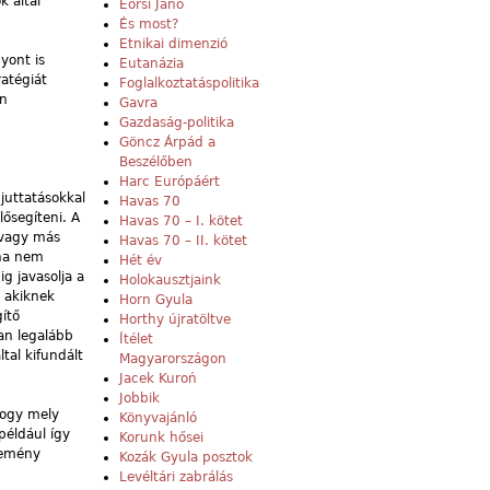
k által
Eörsi Janó
És most?
Etnikai dimenzió
yont is
Eutanázia
ratégiát
Foglalkoztatáspolitika
an
Gavra
Gazdaság-politika
Göncz Árpád a
Beszélőben
Harc Európáért
juttatásokkal
Havas 70
ősegíteni. A
Havas 70 – I. kötet
 vagy más
Havas 70 – II. kötet
 ha nem
Hét év
ig javasolja a
Holokausztjaink
 akiknek
Horn Gyula
ítő
Horthy újratöltve
an legalább
Ítélet
ltal kifundált
Magyarországon
Jacek Kuroń
Jobbik
Hogy mely
Könyvajánló
például így
Korunk hősei
kemény
Kozák Gyula posztok
Levéltári zabrálás