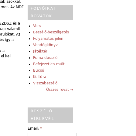
sak azokkal,
ktumot. Az MDF
FOLYÓIRAT
ROVATOK
 SZDSZ és a
Vers
kap valamit
Beszélő-beszélgetés
rulókat. Az
Folyamatos jelen
és így a
Vendégkönyv
y a
Játéktér
l kell
Roma-dosszié
Befejezetlen múlt
Búcsú
Kultúra
Visszabeszélő
Összes rovat →
BESZÉLŐ
HÍRLEVÉL
Email:
*