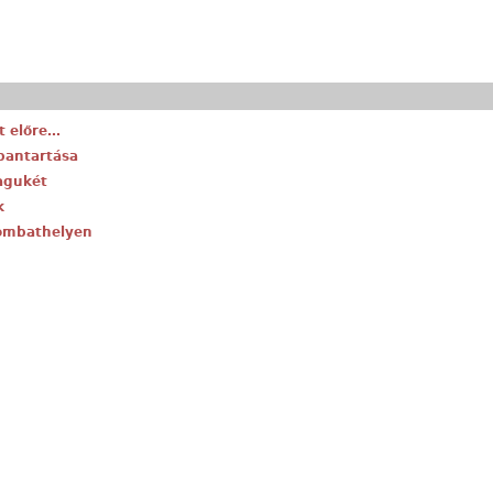
t előre…
bantartása
agukét
k
zombathelyen