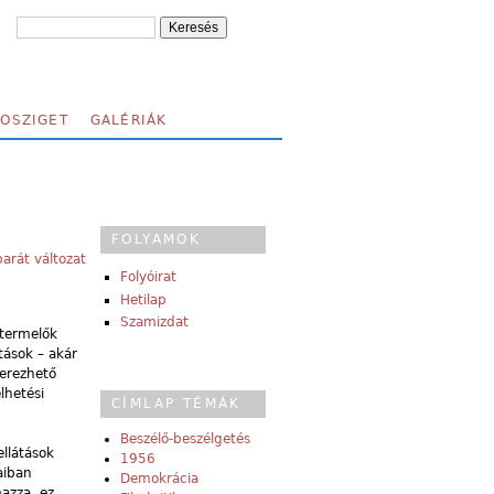
FOSZIGET
GALÉRIÁK
FOLYAMOK
arát változat
Folyóirat
Hetilap
Szamizdat
 termelők
tások – akár
zerezhető
lhetési
CÍMLAP TÉMÁK
Beszélő-beszélgetés
ellátások
1956
aiban
Demokrácia
mazza, ez