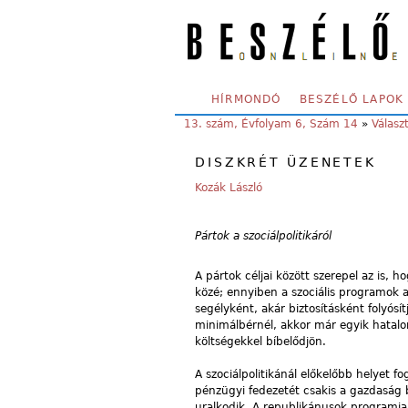
Skip to main content
SECONDARY MENU
HÍRMONDÓ
BESZÉLŐ LAPOK
YOU ARE HERE:
13. szám, Évfolyam 6, Szám 14
»
Válasz
DISZKRÉT ÜZENETEK
Kozák László
Pártok a szociálpolitikáról
A pártok céljai között szerepel az is, 
közé; ennyiben a szociális programok a
segélyként, akár biztosításként folyó
minimálbérnél, akkor már egyik hata
költségekkel bíbelődjön.
A szociálpolitikánál előkelőbb helyet f
pénzügyi fedezetét csakis a gazdaság b
uralkodik. A republikánusok programja 