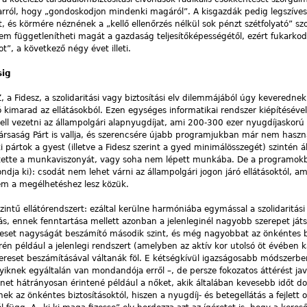
arról, hogy „gondoskodjon mindenki magáról”. A kisgazdák pedig legszíve
és körmére néznének a „kellő ellenőrzés nélkül sok pénzt szétfolyató” szo
sem függetlenítheti magát a gazdaság teljesítőképességétől, ezért fukarkod
t”, a következő négy évet illeti.
sig
 a Fidesz, a szolidaritási vagy biztosítási elv dilemmájából úgy keverednek
ó kimarad az ellátásokból. Ezen egységes informatikai rendszer kiépítéséve
kell vezetni az állampolgári alapnyugdíjat, ami 200-300 ezer nyugdíjaskor
ársaság Párt is vallja, és szerencsére újabb programjukban már nem haszná
ki pártok a gyest (illetve a Fidesz szerint a gyed minimálösszegét) szintén á
esztette a munkaviszonyát, vagy soha nem lépett munkába. De a programokbó
dja ki): csodát nem lehet várni az állampolgári jogon járó ellátásoktól, a
em a megélhetéshez lesz közük.
zintű ellátórendszert: ezáltal kerülne harmóniába egymással a szolidaritási
llátás, ennek fenntartása mellett azonban a jelenleginél nagyobb szerepet ját
reset nagyságát beszámító második szint, és még nagyobbat az önkéntes b
rén például a jelenlegi rendszert (amelyben az aktív kor utolsó öt évében 
kereset beszámításával váltanák föl. E kétségkívül igazságosabb módszerbe
iknek egyáltalán van mondandója erről –, de persze fokozatos áttérést ja
net hátrányosan érintené például a nőket, akik általában kevesebb időt do
nek az önkéntes biztosításoktól, hiszen a nyugdíj- és betegellátás a fejlett