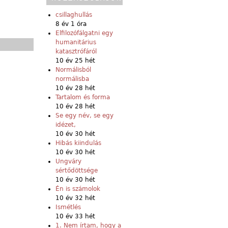
csillaghullás
8 év 1 óra
Elfilozófálgatni egy
humanitárius
katasztrófáról
10 év 25 hét
Normálisból
normálisba
10 év 28 hét
Tartalom és forma
10 év 28 hét
Se egy név, se egy
idézet,
10 év 30 hét
Hibás kiindulás
10 év 30 hét
Ungváry
sértődöttsége
10 év 30 hét
Én is számolok
10 év 32 hét
Ismétlés
10 év 33 hét
1. Nem írtam, hogy a