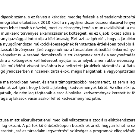
jasok száma, s ez felveti a kérdést: meddig fedezik a társadalombiztosít
demográfiai eltolódások 2010 körül a nyugdíjrendszer összeomlásával fenye
 nem lehet tovább növelni, mert ez elszegényítené a munkavállalókat, a m
munkaerő törvényes alkalmazásának költségeit, és ez újabb lökést adna a
nyigazsággal indokolja a Köztársaság Párt azt az ígéretét, hogy a járulék
P a nyugdíjrendszer működőképességének fenntartása érdekében további á
uttassák törvényesen járó vagyonukhoz a társadalombiztosítási önkormányz
ítványokat is. A szabad demokraták is szükségesnek tartják a vagyonátadás
zokra a költségekre kell fedezetet nyújtania, amelyek a nem aktív népessé
lis működést viszont továbbra is a befizetett járulékok biztosítsák. A fia
gdíjrendszerben nincsenek tartalékok, mégis hallgatnak a vagyonjuttatás
szere ma romokban hever, és ami a támogatásokból megmaradt, az sem a le
oknak azt ígéri, hogy bővíti a jelenlegi kedvezmények körét. Az ellenzéki p
atnák, de némileg tágítanák a szociálpolitikai kedvezmények kereteit is: f
ága új lakások vásárlásakor lehet kedvezményhez jutni.
liktusa miatt elkerülhetetlenül meg kell változtatni a szociális ellátórendszer
fog okozni. A pártok különbözőképpen beszélnek arról, hogyan lehetne ez
 szerint „széles társadalmi egyetértés” szükséges a programok elfogadásáh