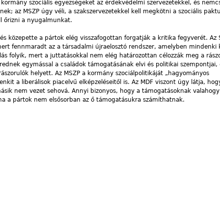
j kormány szociális egyezségeket az érdekvédelmi szervezetekkel, és nemc
eznek; az MSZP úgy véli, a szakszervezetekkel kell megkötni a szociális pa
l őrizni a nyugalmunkat.
 közepette a pártok elég visszafogottan forgatják a kritika fegyverét. Az
 mert fennmaradt az a társadalmi újraelosztó rendszer, amelyben mindenki 
s folyik, mert a juttatásokkal nem elég határozottan célozzák meg a rászo
dnek egymással a családok támogatásának elvi és politikai szempontjai, 
ászorulók helyett. Az MSZP a kormány szociálpolitikáját „hagyományos
kit a liberálisok piacelvű elképzeléseitől is. Az MDF viszont úgy látja, hog
másik nem vezet sehová. Annyi bizonyos, hogy a támogatásoknak valahogy e
, ha a pártok nem elsősorban az ő támogatásukra számíthatnak.