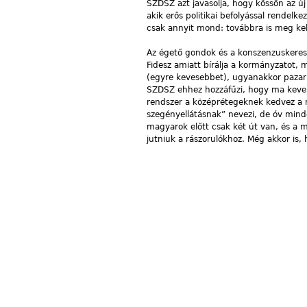
SZDSZ azt javasolja, hogy kössön az ú
akik erős politikai befolyással rendelk
csak annyit mond: továbbra is meg kel
Az égető gondok és a konszenzuskeresés
Fidesz amiatt bírálja a kormányzatot,
(egyre kevesebbet), ugyanakkor pazarlá
SZDSZ ehhez hozzáfűzi, hogy ma kevere
rendszer a középrétegeknek kedvez a r
szegényellátásnak” nevezi, de óv minden
magyarok előtt csak két út van, és a 
jutniuk a rászorulókhoz. Még akkor is