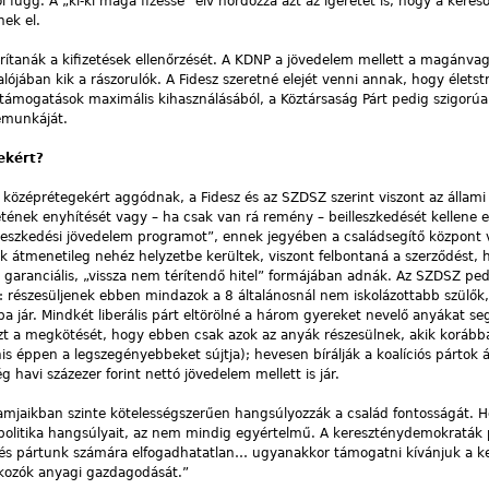
l függ. A „ki-ki maga fizesse” elv hordozza azt az ígéretet is, hogy a kereső
nek el.
orítanák a kifizetések ellenőrzését. A KDNP a jövedelem mellett a magánvag
lójában kik a rászorulók. A Fidesz szeretné elejét venni annak, hogy életst
s támogatások maximális kihasználásából, a Köztársaság Párt pedig szigorú
emunkáját.
ekért?
 középrétegekért aggódnak, a Fidesz és az SZDSZ szerint viszont az állami 
ének enyhítését vagy – ha csak van rá remény – beilleszkedését kellene el
eilleszkedési jövedelem programot”, ennek jegyében a családsegítő központ
ik átmenetileg nehéz helyzetbe kerültek, viszont felbontaná a szerződést,
lyt garanciális, „vissza nem térítendő hitel” formájában adnák. Az SZDSZ ped
 részesüljenek ebben mindazok a 8 általánosnál nem iskolázottabb szülők,
a jár. Mindkét liberális párt eltörölné a három gyereket nevelő anyákat seg
zt a megkötését, hogy ebben csak azok az anyák részesülnek, akik korább
nis éppen a legszegényebbeket sújtja); hevesen bírálják a koalíciós pártok á
 havi százezer forint nettó jövedelem mellett is jár.
ramjaikban szinte kötelességszerűen hangsúlyozzák a család fontosságát. 
álpolitika hangsúlyait, az nem mindig egyértelmű. A kereszténydemokraták 
és pártunk számára elfogadhatatlan… ugyanakkor támogatni kívánjuk a 
lkozók anyagi gazdagodását.”