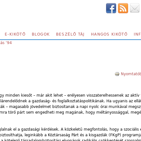
E-KIKÖTŐ
BLOGOK
BESZÉLŐ TÁJ
HANGOS KIKÖTŐ
IN
tás ’94
Nyomtatób
hogy minden kiesőt – már akit lehet – erélyesen visszaterelhessenek az aktív
lárendelődnek a gazdaság- és foglalkoztatáspolitikának. Ha ugyanis az ellá
sítják – magasabb jövedelmet biztosítanak a napi nyolc órai munkával megs
lomra törő párt sem engedheti meg magának, hogy méltányossággal, megé
oglalnak el a gazdasági kérdések. A közkeletű megfontolás, hogy a szociális 
iztosíthatja, leginkább a Köztársaság Párt és a kisgazdák (FKgP) programj
a kötelező társadalombiztosítási elvonások radikális csökkentését szorgal