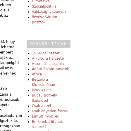
Filmkritika
sebben
Szociálpolitika
ciális
Vajdasági viszonyok
ik az
Révész Sándor
posztok
 ki, hogy
KORÁBBI TÉMÁK
l lehetne
ú embert
1956-os Intézet
lják az
A kultúra helyzete
llampolgári
A sors és a számla
l az is
Ádám Zoltán posztok
melyeknek
Afrika
Beszélő a
Klubrádióban
 és a
Biszku Béla
szana a
Búcsú Borbély
iztosítások
Szilárdtól
kapott
Csak a szél
n
Csak egyetlen forrás
vasolnak, ami
Elmúlt nyolc év
lgoztak le,
Én kinek állítanék
 országokban
szobrot?