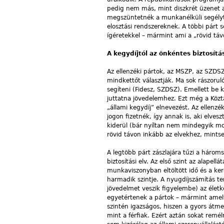
pedig nem más, mint diszkrét üzenet 
megszüntetnék a munkanélküli segélyt, 
elosztási rendszereknek. A többi párt 
ígéretekkel – mármint ami a „rövid távo
A kegydíjtól az önkéntes biztosítá
Az ellenzéki pártok, az MSZP, az SZDSZ,
mindkettőt választják. Ma sok rászorul
segíteni (Fidesz, SZDSZ). Emellett be 
juttatna jövedelemhez. Ezt még a Közt
„állami kegydíj” elnevezést. Az ellenzé
jogon fizetnék, így annak is, aki elv
kiderül (bár nyíltan nem mindegyik mon
rövid távon inkább az elvekhez, mints
A legtöbb párt zászlajára tűzi a hároms
biztosítási elv. Az első szint az alape
munkaviszonyban eltöltött idő és a ke
harmadik szintje. A nyugdíjszámítás te
jövedelmet veszik figyelembe) az élet
egyetértenek a pártok – mármint amely
szintén igazságos, hiszen a gyors átme
mint a férfiak. Ezért aztán sokat remél