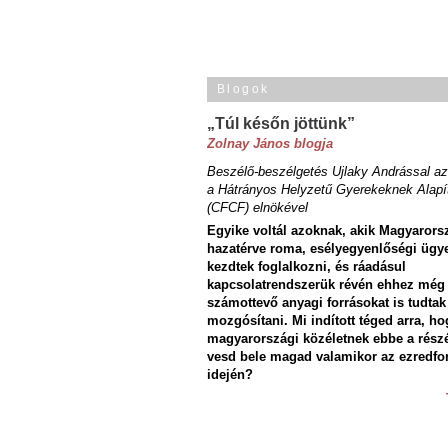
Blogok
„Túl későn jöttünk”
Zolnay János blogja
Beszélő-beszélgetés Ujlaky Andrással az
a Hátrányos Helyzetű Gyerekeknek Alapí
(CFCF) elnökével
Egyike voltál azoknak, akik Magyarors
hazatérve roma, esélyegyenlőségi ügy
kezdtek foglalkozni, és ráadásul
kapcsolatrendszerük révén ehhez még
számottevő anyagi forrásokat is tudtak
mozgósítani. Mi indított téged arra, ho
magyarországi közéletnek ebbe a rész
vesd bele magad valamikor az ezredfo
idején?