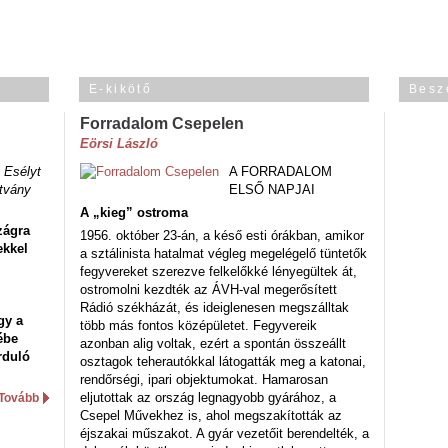
E-kikötő
Besz
Forradalom Csepelen
Eörsi László
 Esélyt
A FORRADALOM
tvány
ELSŐ NAPJAI
A „kieg” ostroma
zágra
1956. október 23-án, a késő esti órákban, amikor
ekkel
a sztálinista hatalmat végleg megelégelő tüntetők
fegyvereket szerezve felkelőkké lényegültek át,
ostromolni kezdték az ÁVH-val megerősített
Rádió székházát, és ideiglenesen megszálltak
gy a
több más fontos középületet. Fegyvereik
ébe
azonban alig voltak, ezért a spontán összeállt
rduló
osztagok teherautókkal látogatták meg a katonai,
rendőrségi, ipari objektumokat. Hamarosan
eljutottak az ország legnagyobb gyárához, a
Tovább
Csepel Művekhez is, ahol megszakították az
éjszakai műszakot. A gyár vezetőit berendelték, a