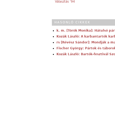
Választás ’94
HASONLÓ CIKKEK
k. m. [Török Monika]: Hátulsó pár
Kozák László: A karbantartók kar
rs [Révész Sándor]: Mondják a m
Fischer György: Pártok és táboro
Kozák László: Bartók-fesztivál S