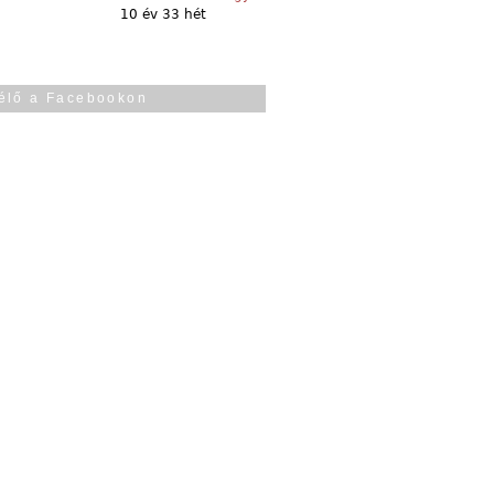
10 év 33 hét
élő a Facebookon