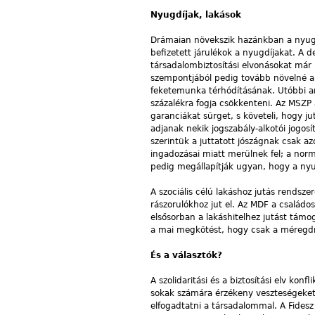
Nyugdíjak, lakások
Drámaian növekszik hazánkban a nyugdí
befizetett járulékok a nyugdíjakat. A 
társadalombiztosítási elvonásokat már
szempontjából pedig tovább növelné a 
feketemunka térhódításának. Utóbbi ara
százalékra fogja csökkenteni. Az MSZ
garanciákat sürget, s követeli, hogy j
adjanak nekik jogszabály-alkotói jogos
szerintük a juttatott jószágnak csak a
ingadozásai miatt merülnek fel; a normá
pedig megállapítják ugyan, hogy a nyu
A szociális célú lakáshoz jutás rend
rászorulókhoz jut el. Az MDF a családos
elsősorban a lakáshitelhez jutást támog
a mai megkötést, hogy csak a méregdr
És a választók?
A szolidaritási és a biztosítási elv konf
sokak számára érzékeny veszteségeket 
elfogadtatni a társadalommal. A Fidesz