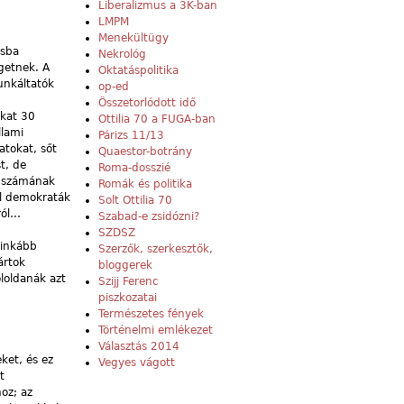
Liberalizmus a 3K-ban
LMPM
Menekültügy
ásba
Nekrológ
getnek. A
Oktatáspolitika
unkáltatók
op-ed
Összetorlódott idő
okat 30
Ottilia 70 a FUGA-ban
llami
Párizs 11/13
atokat, sőt
Quaestor-botrány
t, de
Roma-dosszié
g számának
Romák és politika
tal demokraták
Solt Ottilia 70
ról…
Szabad-e zsidózni?
SZDSZ
ginkább
Szerzők, szerkesztők,
ártok
bloggerek
öloldanák azt
Szijj Ferenc
piszkozatai
Természetes fények
Történelmi emlékezet
Választás 2014
eket, és ez
Vegyes vágott
t
oz; az