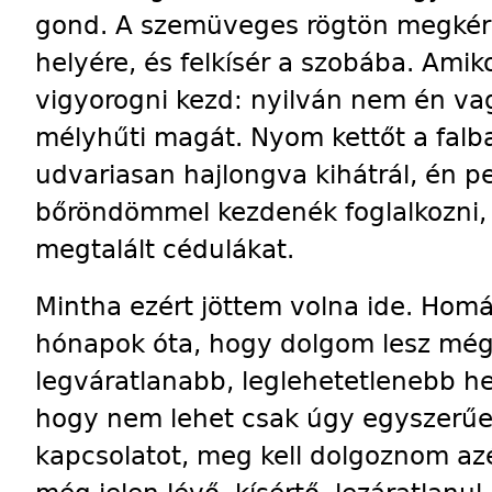
gond. A szemüveges rögtön megkér v
helyére, és felkísér a szobába. Ami
vigyorogni kezd: nyilván nem én vagy
mélyhűti magát. Nyom kettőt a falb
udvariasan hajlongva kihátrál, én p
bőröndömmel kezdenék foglalkozni, 
megtalált cédulákat.
Mintha ezért jöttem volna ide. Hom
hónapok óta, hogy dolgom lesz még
legváratlanabb, leglehetetlenebb he
hogy nem lehet csak úgy egyszerű
kapcsolatot, meg kell dolgoznom az