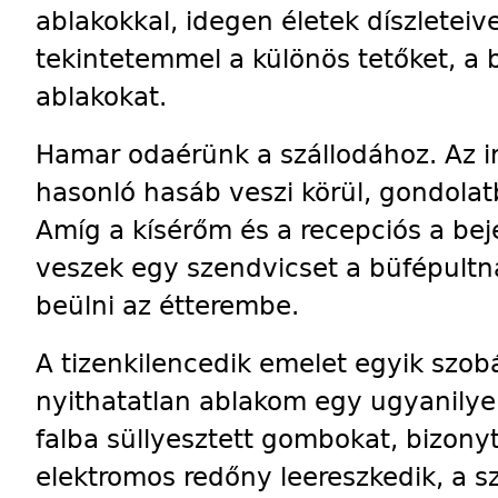
ablakokkal, idegen életek díszletei
tekintetemmel a különös tetőket, a
ablakokat.
Hamar odaérünk a szállodához. Az i
hasonló hasáb veszi körül, gondolat
Amíg a kísérőm és a recepciós a bej
veszek egy szendvicset a büfépultn
beülni az étterembe.
A tizenkilencedik emelet egyik szob
nyithatatlan ablakom egy ugyanily
falba süllyesztett gombokat, bizon
elektromos redőny leereszkedik, a s