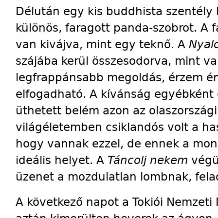
Délután egy kis buddhista szentély 
különös, faragott panda-szobrot. A f
van kivájva, mint egy teknő. A
Nyal
szájába kerül összesodorva, mint va
legfrappánsabb megoldás, érzem én
elfogadható. A kívánság egyébként
üthetett belém azon az olaszországi
világéletemben csiklandós volt a 
hogy vannak ezzel, de ennek a mon
ideális helyet. A
Táncolj nekem
végül
üzenet a mozdulatlan lombnak, fela
A következő napot a Tokiói Nemzeti