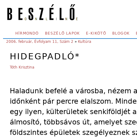
Skip to main content
SECONDARY MENU
HÍRMONDÓ
BESZÉLŐ LAPOK
E-KIKÖTŐ
BLOGOK
YOU ARE HERE:
2006. február, Évfolyam 11, Szám 2
»
Kultúra
HIDEGPADLÓ*
Tóth Krisztina
Haladunk befelé a városba, nézem az
időnként pár percre elalszom. Minde
egy ilyen, külterületek senkiföldjét 
álmosító, többsávos út, amelyet sz
földszintes épületek szegélyeznek s