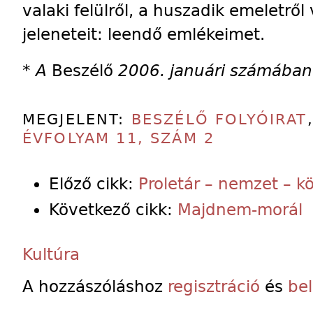
valaki felülről, a huszadik emeletről
jeleneteit: leendő emlékeimet.
*
A
Beszélő
2006. januári számában
MEGJELENT:
BESZÉLŐ FOLYÓIRAT
ÉVFOLYAM 11, SZÁM 2
Előző cikk:
Proletár – nemzet – k
Következő cikk:
Majdnem-morál
Kultúra
A hozzászóláshoz
regisztráció
és
be