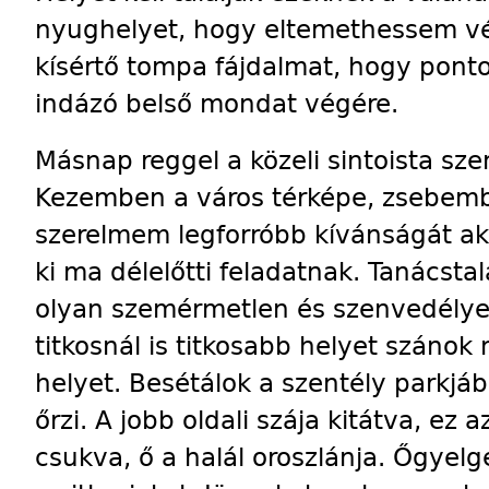
nyughelyet, hogy eltemethessem v
kísértő tompa fájdalmat, hogy ponto
indázó belső mondat végére.
Másnap reggel a közeli sintoista szen
Kezemben a város térképe, zsebembe
szerelmem legforróbb kívánságát ak
ki ma délelőtti feladatnak. Tanácst
olyan szemérmetlen és szenvedélyes
titkosnál is titkosabb helyet szánok 
helyet. Besétálok a szentély parkjáb
őrzi. A jobb oldali szája kitátva, ez 
csukva, ő a halál oroszlánja. Őgyelg