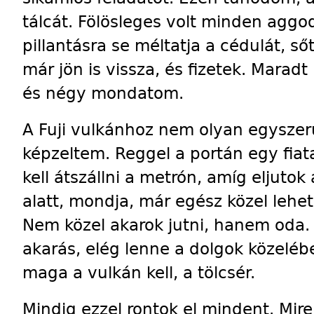
tálcát. Fölösleges volt minden aggod
pillantásra se méltatja a cédulát, s
már jön is vissza, és fizetek. Mara
és négy mondatom.
A Fuji vulkánhoz nem olyan egyszer
képzeltem. Reggel a portán egy fia
kell átszállni a metrón, amíg eljuto
alatt, mondja, már egész közel lehet
Nem közel akarok jutni, hanem oda. 
akarás, elég lenne a dolgok közelé
maga a vulkán kell, a tölcsér.
Mindig ezzel rontok el mindent. Mire