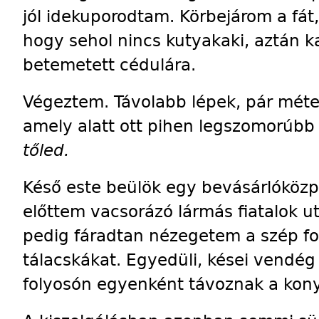
jól idekuporodtam. Körbejárom a fá
hogy sehol nincs kutyakaki, aztán k
betemetett cédulára.
Végeztem. Távolabb lépek, pár méter
amely alatt ott pihen legszomorúb
tőled.
Késő este beülök egy bevásárlóközp
előttem vacsorázó lármás fiatalok ut
pedig fáradtan nézegetem a szép fo
tálacskákat. Egyedüli, kései vendég
folyosón egyenként távoznak a kony