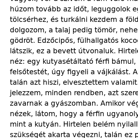
húzom tovább az időt, leguggolok egy
tölcsérhez, és turkálni kezdem a fö
dolgozom, a talaj pedig tömör, neh
gödröt. Edzőcipős, fülhallgatós koc
látszik, ez a bevett útvonaluk. Hirt
néz: egy kutyasétáltató férfi bámul, 
felsőtestét, úgy figyeli a vájkálást. 
talán azt hiszi, elvesztettem valami
jelezzem, minden rendben, azt sze
zavarnak a gyászomban. Amikor vég
nézek, látom, hogy a férfin ugyanoly
mint a kutyán. Hirtelen belém nyilal
szükségét akarta végezni, talán ez