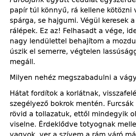
papír túl könnyű, rá kellene kötözni
spárga, se hajgumi. Végül keresek a
rálépek. Ez az! Felhasadt a vége, id
nagy lendülettel behajítom a mozdu
úszik el semerre, végtelen lassúságg
megáll.
Milyen nehéz megszabadulni a vágy
Hátat fordítok a korlátnak, visszafel
szegélyező bokrok mentén. Furcsák er
rövid a tollazatuk, ettől mindegyik o
viselne. Érdeklődve totyognak mell
vagyok, ver a szívem a rám váró más