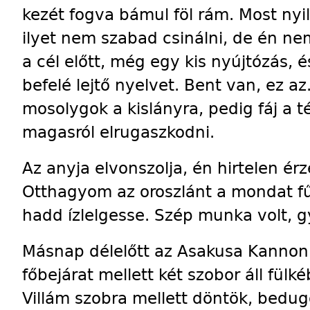
kezét fogva bámul föl rám. Most nyi
ilyet nem szabad csinálni, de én nem 
a cél előtt, még egy kis nyújtózás, 
befelé lejtő nyelvet. Bent van, ez a
mosolygok a kislányra, pedig fáj a t
magasról elrugaszkodni.
Az anyja elvonszolja, én hirtelen é
Otthagyom az oroszlánt a mondat fű
hadd ízlelgesse. Szép munka volt,
Másnap délelőtt az Asakusa Kannon
főbejárat mellett két szobor áll fülké
Villám szobra mellett döntök, bedu