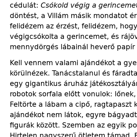
cédulát:
Csókold végig a gerincemet
döntést, a Villám másik mondatot é
felidézem az érzést, felidézem, hogy
végigcsókolta a gerincemet, és rájö
mennydörgés lábainál heverő papír 
Kell vennem valami ajándékot a gy
körülnézek. Tanácstalanul és fáradt
egy gigantikus áruház játékosztályá
robotok sorfala előtt vonulok: lőnek
Feltörte a lábam a cipő, ragtapaszt
ajándékot nem látok, egyre bágyadt
figurák között. Szemben az egyik po
Hirtelen nagyszerű ötletem támad. E