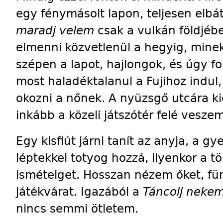
egy fénymásolt lapon, teljesen elb
maradj velem
csak a vulkán földjéb
elmenni közvetlenül a hegyig, mine
szépen a lapot, hajlongok, és úgy for
most haladéktalanul a Fujihoz indul
okozni a nőnek. A nyüzsgő utcára k
inkább a közeli játszótér felé veszem
Egy kisfiút járni tanít az anyja, a 
léptekkel totyog hozzá, ilyenkor a t
ismételget. Hosszan nézem őket, fü
játékvárat. Igazából a
Táncolj neke
nincs semmi ötletem.