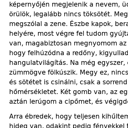
képernyőjén megjelenik a nevem, ü
örülök, legalább nincs töksötét. 
megszólal a zene. Észbe kapok, bera
helyére, most végre fel tudom gyújta
van, magabiztosan megnyomom az e
hogy felhúzódna a redőny, kigyullad
hangulatvilágítás. Na még egyszer, e
zümmögve fölkúszik. Megy ez, nincs
és sötétet is csinálni, csak a sorren
hőmérsékletet. Két gomb van, az eg
aztán lerúgom a cipőmet, és végigd
Arra ébredek, hogy teljesen kihűlt
hideg van, odakint pedig fényekkel t