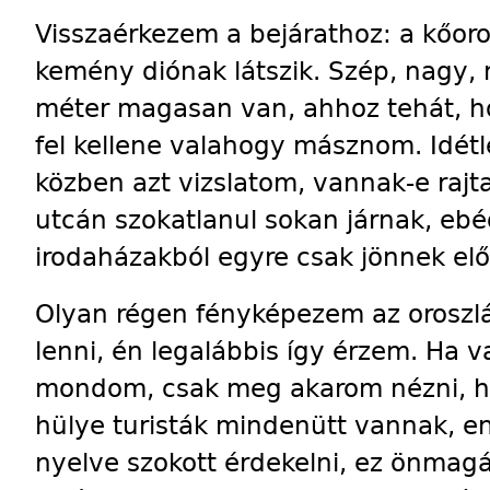
Visszaérkezem a bejárathoz: a kőoros
kemény diónak látszik. Szép, nagy, n
méter magasan van, ahhoz tehát, h
fel kellene valahogy másznom. Idét
közben azt vizslatom, vannak-e rajta
utcán szokatlanul sokan járnak, ebé
irodaházakból egyre csak jönnek elő
Olyan régen fényképezem az oroszlá
lenni, én legalábbis így érzem. Ha v
mondom, csak meg akarom nézni, ho
hülye turisták mindenütt vannak, e
nyelve szokott érdekelni, ez önma