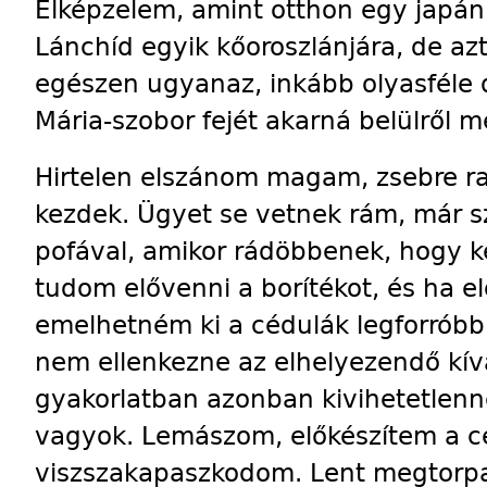
Elképzelem, amint otthon egy japán 
Lánchíd egyik kőoroszlánjára, de az
egészen ugyanaz, inkább olyasféle
Mária-szobor fejét akarná belülről 
Hirtelen elszánom magam, zsebre r
kezdek. Ügyet se vetnek rám, már s
pofával, amikor rádöbbenek, hogy 
tudom elővenni a borítékot, és ha el
emelhetném ki a cédulák legforróbbi
nem ellenkezne az elhelyezendő kív
gyakorlatban azonban kivihetetlenn
vagyok. Lemászom, előkészítem a cé
viszszakapaszkodom. Lent megtorpan