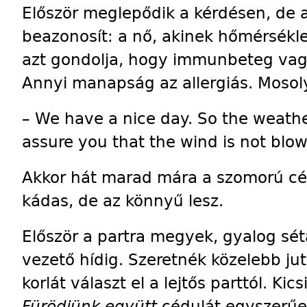
Először meglepődik a kérdésen, de 
beazonosít: a nő, akinek hőmérsékl
azt gondolja, hogy immunbeteg vagy
Annyi manapság az allergiás. Mosoly
– We have a nice day. So the weather
assure you that the wind is not blow
Akkor hát marad mára a szomorú cé
kádas, de az könnyű lesz.
Először a partra megyek, gyalog sétá
vezető hídig. Szeretnék közelebb ju
korlát választ el a lejtős parttól. Ki
Fürödjünk együtt
cédulát egyszerűe