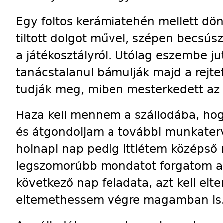
Egy foltos kerámiatehén mellett dön
tiltott dolgot művel, szépen becsúsz
a játékosztályról. Utólag eszembe ju
tanácstalanul bámulják majd a rejtet
tudják meg, miben mesterkedett az a
Haza kell mennem a szállodába, ho
és átgondoljam a további munkater
holnapi nap pedig ittlétem középső 
legszomorúbb mondatot forgatom a 
következő nap feladata, azt kell el
eltemethessem végre magamban is