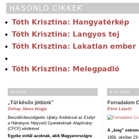
HASONLÓ CIKKEK
Tóth Krisztina: Hangyatérkép
Tóth Krisztina: Langyos tej
Tóth Krisztina: Lakatlan ember
Tóth Krisztina: Melegpadló
Blogok
E-kikötő
„Túl későn jöttünk”
Forradalom 
Zolnay János blogja
Eörsi László
Beszélő-beszélgetés Ujlaky Andrással az Esélyt
a Hátrányos Helyzetű Gyerekeknek Alapítvány
(CFCF) elnökével
A „kieg” ostrom
Egyike voltál azoknak, akik Magyarországra
1956. október 23-