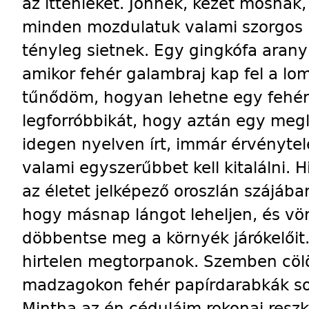
az ittenieket. Jönnek, kezet mosnak
minden mozdulatuk valami szorgos i
tényleg sietnek. Egy gingkófa arany
amikor fehér galambraj kap fel a l
tűnődöm, hogyan lehetne egy fehér
legforróbbikát, hogy aztán egy meg
idegen nyelven írt, immár érvényte
valami egyszerűbbet kell kitalálni. 
az életet jelképező oroszlán szájába
hogy másnap lángot leheljen, és vö
döbbentse meg a környék járókelőit. 
hirtelen megtorpanok. Szemben cölöp
madzagokon fehér papírdarabkák so
Mintha az én céduláim rokonai resz