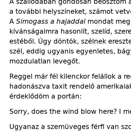
A szállodában gondosan beosztom 
a további helyszíneket, számot vetv
A
Simogass a hajaddal
mondat megha
kívánságaimra hasonlít, szelíd, sze
estéből. Úgy döntök, szélnek ereszt
szél, eddig ugyanis egyenletes, bá
mozdulatlan levegőt.
Reggel már fél kilenckor felállok a re
hadonászva taxit rendelő amerikaia
érdeklődöm a portán:
Sorry, does the wind blow here? I 
Ugyanaz a szemüveges férfi van szol