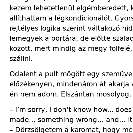
kezem lehetetlenül elgémberedett, 
állíthattam a légkondicionálót. G
rejtélyes logika szerint váltakozó h
lemegyek a portára, de előtte szalad
között, mert mindig az megy fölfelé
szállni.
Odalent a pult mögött egy szemüveg
előzékenyen, mindenáron át akarja 
én nem adom. Elszántan mosolyog.
– I’m sorry, I don’t know how... does
made… something wrong… and… it tu
– Dörzsölgetem a karomat, hogy mé