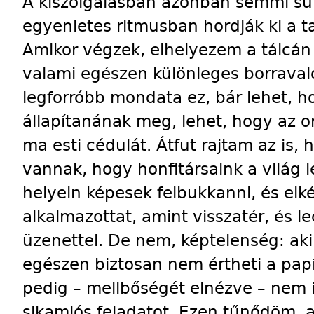
A kiszolgálásban azonban semmi sü
egyenletes ritmusban hordják ki a ta
Amikor végzek, elhelyezem a tálcán 
valami egészen különleges borrava
legforróbb mondata ez, bár lehet, 
állapítanának meg, lehet, hogy az o
ma esti cédulát. Átfut rajtam az is
vannak, hogy honfitársaink a világ
helyein képesek felbukkanni, és elk
alkalmazottat, amint visszatér, és l
üzenettel. De nem, képtelenség: aki 
egészen biztosan nem értheti a papí
pedig – mellbőségét elnézve – nem is
sikamlós feladatot. Ezen tűnődöm, am