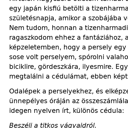
egy japán kisfiú betölti a tizenharma
születésnapja, amikor a szobájába vo
Nem tudom, honnan a tizenharmadik
ragaszkodom ehhez a fantáziához, az
képzeletemben, hogy a persely egy 
sose volt perselyem, spórolni valaho
biciklire, gördeszkára, ilyesmire. Eg
megtalálni a cédulámat, ebben képt
Odalépek a perselyekhez, és elképze
ünnepélyes óráján az összeszámlála
idegen nyelven írt, különös cédula:
Beszélj a titkos vágyaidról.