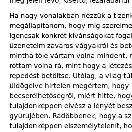
még jelen lévő, kísértő, lezáratlan
Ha nagy vonalakban nézzük a tizenké
megállapítanom, hogy míg szerelme
igencsak konkrét kívánságokat fog
üzeneteim zavaros vágyakról és bet
mintha tőle vártam volna mindent, 
róttam volna rá, mint hogy a létezés
repedést betöltse. Utólag, a világ t
üldögélve hirtelen megértem, hogy 
becserélhetőségről, miért hitte, ho
tulajdonképpen elvész a lényét besz
gyűrűjében. Rádöbbenek, hogy a sz
tulajdonképpen elszemélytelenít, ho