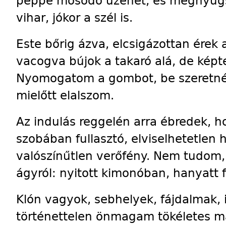
péppé mosódó üzenet, és megnyugszo
vihar, jókor a szél is.
Este bőrig ázva, elcsigázottan ére
vacogva bújok a takaró alá, de kép
Nyomogatom a gombot, be szeretnék 
mielőtt elalszom.
Az indulás reggelén arra ébredek, h
szobában fullasztó, elviselhetetlen 
valószínűtlen verőfény. Nem tudom,
ágyról: nyitott kimonóban, hanyatt 
Klón vagyok, sebhelyek, fájdalmak, i
történettelen önmagam tökéletes m