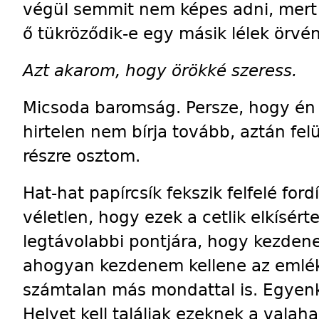
végül semmit nem képes adni, mert
ő tükröződik-e egy másik lélek örvén
Azt akarom, hogy örökké szeress.
Micsoda baromság. Persze, hogy én í
hirtelen nem bírja tovább, aztán felü
részre osztom.
Hat-hat papírcsík fekszik felfelé for
véletlen, hogy ezek a cetlik elkísért
legtávolabbi pontjára, hogy kezdene
ahogyan kezdenem kellene az emlé
számtalan más mondattal is. Egyenk
Helyet kell találjak ezeknek a valah