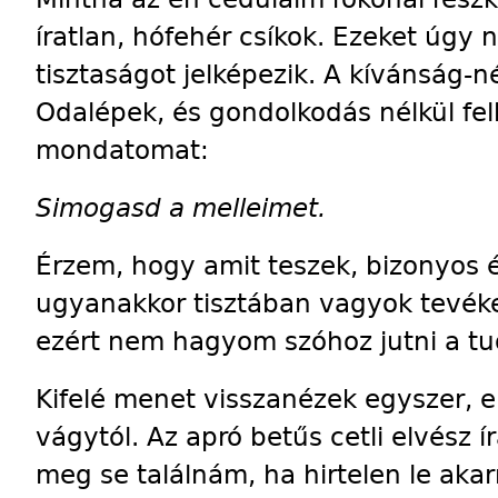
íratlan, hófehér csíkok. Ezeket úgy 
tisztaságot jelképezik. A kívánság-né
Odalépek, és gondolkodás nélkül fe
mondatomat:
Simogasd a melleimet.
Érzem, hogy amit teszek, bizonyos é
ugyanakkor tisztában vagyok tevéke
ezért nem hagyom szóhoz jutni a tu
Kifelé menet visszanézek egyszer, 
vágytól. Az apró betűs cetli elvész ír
meg se találnám, ha hirtelen le aka