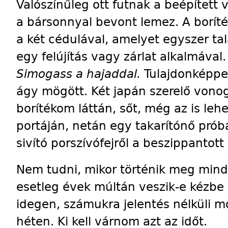
Valószínűleg ott futnak a beépített v
a bársonnyal bevont lemez. A borít
a két cédulával, amelyet egyszer ta
egy felújítás vagy zárlat alkalmával.
Simogass a hajaddal.
Tulajdonképpen 
ágy mögött. Két japán szerelő vonog
borítékom láttán, sőt, még az is lehe
portáján, netán egy takarítónő próbá
sivító porszívófejről a beszippantott 
Nem tudni, mikor történik meg minde
esetleg évek múltán veszik-e kézbe
idegen, számukra jelentés nélküli 
héten. Ki kell várnom azt az időt.