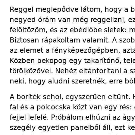
Reggel meglepődve látom, hogy a bo
negyed órám van még reggelizni, e
felöltözöm, és az ebédlőbe sietek: m
Biztosan rápakoltam valamit. A szo
az elemet a fényképezőgépben, azt
Közben bekopog egy takarítónő, tele
törölközővel. Nehéz eltántorítani a
neki, hogy aludni szeretnék, erre bó
A boríték sehol, egyszerűen eltűnt.
fal és a polcocska közt van egy rés:
fejjel lefelé. Próbálom elhúzni az ágy
szegély egyetlen panelből áll, ezt ke