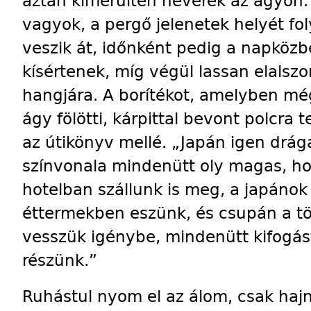
aztán kimerülten heverek az ágyon.
vagyok, a pergő jelenetek helyét fol
veszik át, időnként pedig a napközb
kísértenek, míg végül lassan elalsz
hangjára. A borítékot, amelyben még
ágy fölötti, kárpittal bevont polcra
az útikönyv mellé. „Japán igen drág
színvonala mindenütt oly magas, h
hotelban szállunk is meg, a japánok 
éttermekben eszünk, és csupán a t
vesszük igénybe, mindenütt kifogást
részünk.”
Ruhástul nyom el az álom, csak hajn