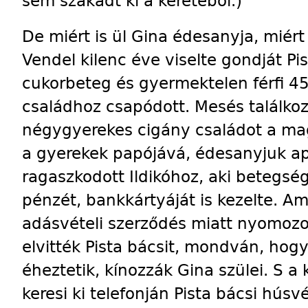
sem szakadt ki a keretéből.)
De miért is ül Gina édesanyja, miért 
Vendel kilenc éve viselte gondját Pi
cukorbeteg és gyermektelen férfi 45
családhoz csapódott. Mesés találkoz
négygyerekes cigány családot a ma
a gyerekek papójává, édesanyjuk ap
ragaszkodott Ildikóhoz, aki betegség
pénzét, bankkártyáját is kezelte. A
adásvételi szerződés miatt nyomozot
elvitték Pista bácsit, mondván, hogy
éheztetik, kínozzák Gina szülei. S 
keresi ki telefonján Pista bácsi húsv