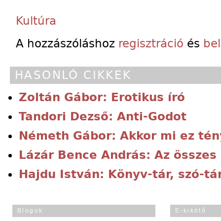
Kultúra
A hozzászóláshoz
regisztráció
és
be
HASONLÓ CIKKEK
Zoltán Gábor: Erotikus író
Tandori Dezső: Anti-Godot
Németh Gábor: Akkor mi ez tén
Lázár Bence András: Az összes
Hajdu István: Könyv-tár, szó-tá
Blogok
E-kikötő