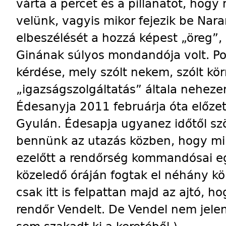
várta a percet és a pillanatot, hogy
velünk, vagyis mikor fejezik be Nara
elbeszélését a hozzá képest „öreg”, 
Ginának súlyos mondandója volt. P
kérdése, mely szólt nekem, szólt kö
„igazságszolgáltatás” általa neheze
Édesanyja 2011 februárja óta előzet
Gyulán. Édesapja ugyanez időtől szö
bennünk az utazás közben, hogy mi
ezelőtt a rendőrség kommandósai egy
közeledő óráján fogtak el néhány kö
csak itt is felpattan majd az ajtó, 
rendőr Vendelt. De Vendel nem jelen