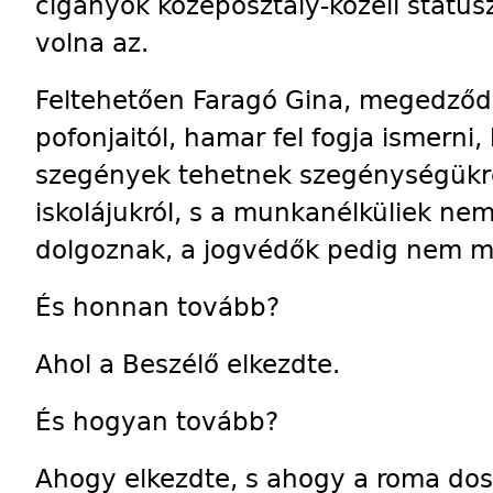
cigányok középosztály-közeli státus
volna az.
Feltehetően Faragó Gina, megedződv
pofonjaitól, hamar fel fogja ismerni
szegények tehetnek szegénységükről
iskolájukról, s a munkanélküliek n
dolgoznak, a jogvédők pedig nem m
És honnan tovább?
Ahol a Beszélő elkezdte.
És hogyan tovább?
Ahogy elkezdte, s ahogy a roma doss