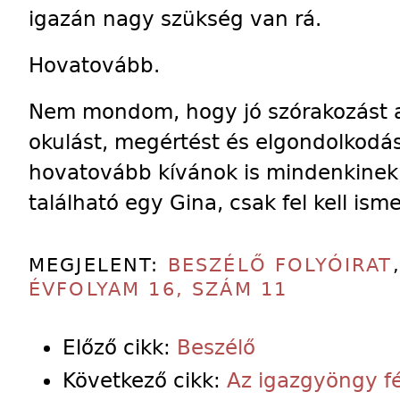
igazán nagy szükség van rá.
Hovatovább.
Nem mondom, hogy jó szórakozást a f
okulást, meg­értést és elgondolkodá
hovatovább kívánok is mindenkinek,
található egy Gina, csak fel kell isme
MEGJELENT:
BESZÉLŐ FOLYÓIRAT
ÉVFOLYAM 16, SZÁM 11
Előző cikk:
Beszélő
Következő cikk:
Az igazgyöngy f