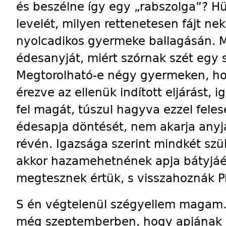
és beszélne így egy „rabszolga”? 
levelét, milyen rettenetesen fájt ne
nyolcadikos gyermeke ballagásán. M
édesanyját, miért szórnak szét egy 
Megtorolható-e négy gyermeken, ho
érezve az ellenük indított eljárást,
fel magát, túszul hagyva ezzel fel
édesapja döntését, nem akarja anyj
révén. Igazsága szerint mindkét szül
akkor hazamehetnének apja bátyjáék
megtesznek értük, s visszahoznák Pis
S én végtelenül szégyellem magam.
még szeptemberben, hogy apjának b