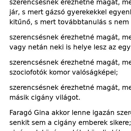
szerencsésnek érezhetné magát, me
jár, s mert gázsó gyerekekkel egyenl
kitűnő, s mert továbbtanulás s nem 
szerencsésnek érezhetné magát, mer
vagy netán neki is helye lesz az egy
szerencsésnek érezhetné magát, mer
szociofotók komor valóságképei;
szerencsésnek érezhetné magát, me
másik cigány világot.
Faragó Gina akkor lenne igazán sz
senkit sem a cigány emberek sikere;