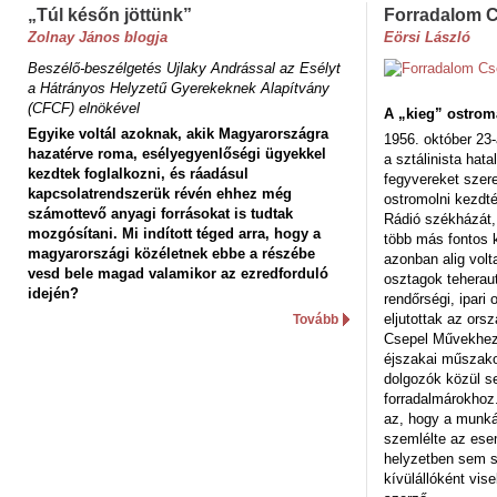
„Túl későn jöttünk”
Forradalom 
Zolnay János blogja
Eörsi László
Beszélő-beszélgetés Ujlaky Andrással az Esélyt
a Hátrányos Helyzetű Gyerekeknek Alapítvány
(CFCF) elnökével
A „kieg” ostrom
Egyike voltál azoknak, akik Magyarországra
1956. október 23-
hazatérve roma, esélyegyenlőségi ügyekkel
a sztálinista hat
kezdtek foglalkozni, és ráadásul
fegyvereket szere
kapcsolatrendszerük révén ehhez még
ostromolni kezdt
számottevő anyagi forrásokat is tudtak
Rádió székházát,
mozgósítani. Mi indított téged arra, hogy a
több más fontos 
magyarországi közéletnek ebbe a részébe
azonban alig volt
vesd bele magad valamikor az ezredforduló
osztagok teheraut
idején?
rendőrségi, ipar
eljutottak az ors
Tovább
Csepel Művekhez 
éjszakai műszakot
dolgozók közül s
forradalmárokhoz.
az, hogy a munk
szemlélte az es
helyzetben sem s
kívülállóként vise