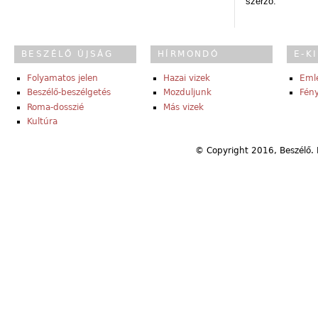
szerző.
BESZÉLŐ ÚJSÁG
HÍRMONDÓ
E-K
Folyamatos jelen
Hazai vizek
Eml
Beszélő-beszélgetés
Mozduljunk
Fény
Roma-dosszié
Más vizek
Kultúra
© Copyright 2016, Beszélő. 