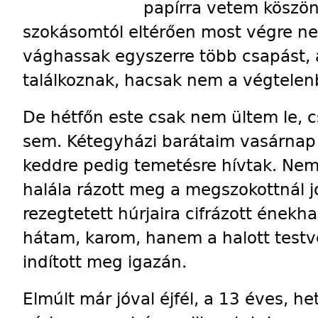
papírra vetem köszön
szokásomtól eltérően most végre ne
vághassak egyszerre több csapást,
találkoznak, hacsak nem a végtelenb
De hétfőn este csak nem ültem le, 
sem. Kétegyházi barátaim vasárnap d
keddre pedig temetésre hívtak. Nem
halála rázott meg a megszokottnál 
rezegtetett húrjaira cifrázott ének
hátam, karom, hanem a halott testv
indított meg igazán.
Elmúlt már jóval éjfél, a 13 éves, he