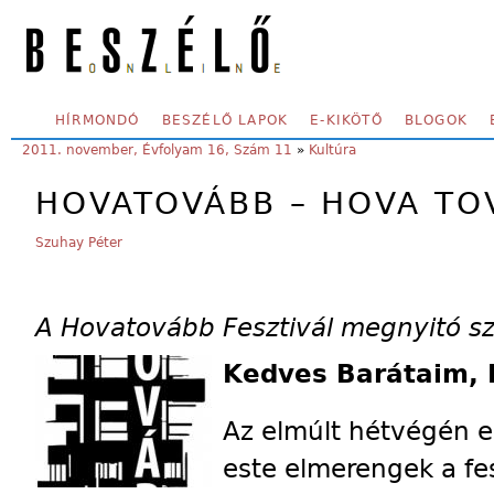
Skip to main content
SECONDARY MENU
HÍRMONDÓ
BESZÉLŐ LAPOK
E-KIKÖTŐ
BLOGOK
YOU ARE HERE:
2011. november, Évfolyam 16, Szám 11
»
Kultúra
HOVATOVÁBB – HOVA TO
Szuhay Péter
A Hovatovább Fesztivál megnyitó s
Kedves Barátaim, 
Az elmúlt hétvégén e
este elmerengek a fe