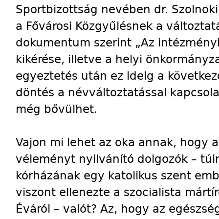
Sportbizottság nevében dr. Szolnoki
a Fővárosi Közgyűlésnek a változta
dokumentum szerint „Az intézmény
kikérése, illetve a helyi önkormányza
egyeztetés után ez ideig a következ
döntés a névváltoztatással kapcsola
még bővülhet.
Vajon mi lehet az oka annak, hogy 
véleményt nyilvánító dolgozók – t
kórházának egy katolikus szent embe
viszont ellenezte a szocialista mártír
Éváról – valót? Az, hogy az egészs