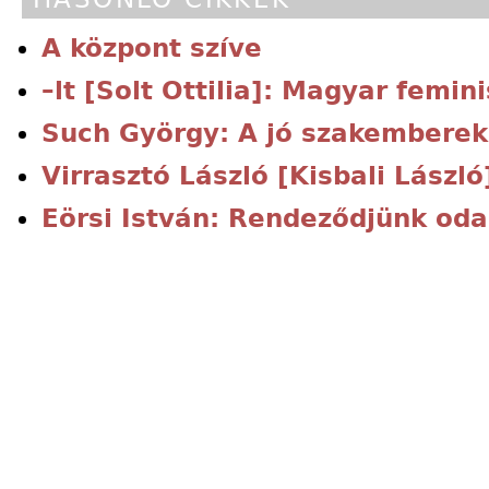
A központ szíve
–lt [Solt Ottilia]: Magyar femin
Such György: A jó szakemberek
Virrasztó László [Kisbali László
Eörsi István: Rendeződjünk oda