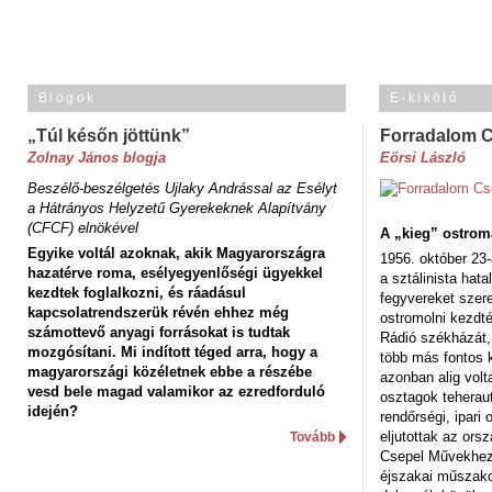
Blogok
E-kikötő
„Túl későn jöttünk”
Forradalom 
Zolnay János blogja
Eörsi László
Beszélő-beszélgetés Ujlaky Andrással az Esélyt
a Hátrányos Helyzetű Gyerekeknek Alapítvány
(CFCF) elnökével
A „kieg” ostrom
Egyike voltál azoknak, akik Magyarországra
1956. október 23-
hazatérve roma, esélyegyenlőségi ügyekkel
a sztálinista hat
kezdtek foglalkozni, és ráadásul
fegyvereket szere
kapcsolatrendszerük révén ehhez még
ostromolni kezdt
számottevő anyagi forrásokat is tudtak
Rádió székházát,
mozgósítani. Mi indított téged arra, hogy a
több más fontos 
magyarországi közéletnek ebbe a részébe
azonban alig volt
vesd bele magad valamikor az ezredforduló
osztagok teheraut
idején?
rendőrségi, ipar
eljutottak az ors
Tovább
Csepel Művekhez 
éjszakai műszakot