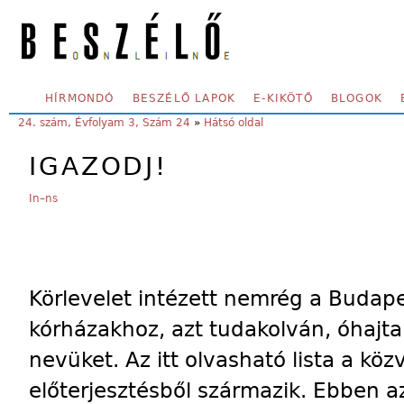
Skip to main content
SECONDARY MENU
HÍRMONDÓ
BESZÉLŐ LAPOK
E-KIKÖTŐ
BLOGOK
YOU ARE HERE:
24. szám, Évfolyam 3, Szám 24
»
Hátsó oldal
IGAZODJ!
In–ns
Körlevelet intézett nemrég a Budape
kórházakhoz, azt tudakolván, óhajt
nevüket. Az itt olvasható lista a kö
előterjesztésből származik. Ebben 