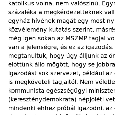
katolikus volna, nem valószínű. Egy
százaléka a megkérdezetteknek vall
egyház hívének magát egy most nyi
közvélemény-kutatás szerint, másré
még igen sokan az MSZMP tagjai vo
van a jelenségre, és ez az igazodás.
megtanultuk, hogy úgy álljunk az óra
előttünk álló mögött, hogy se jobbra,
igazodást sok szervezet, például az 
is megköveteli tagjaitól. Nem véletl
kommunista egészségügyi miniszter 
(kereszténydemokrata) népjóléti ve
mindenki ehhez próbál igazodni, az