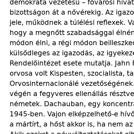
demokrata vezetésű – fővárosi hivat
bizottságon át a nővérekig. Az igaz
jele, működnek a túlélési reflexek. V
hogy a megnőtt szabadsággal élnén
módon élni, a régi módon beilleszk
külsődleges az igazodás, az igyekeze
Rendelőintézet esete mutatja. Jahn
orvosa volt Kispesten, szocialista, t
Orvosinternacionálé vezetőségének
végén a fegyveres ellenállás résztve
németek. Dachauban, egy koncentrá
1945-ben. Vajon elképzelhető-e hívő
a mártírt, a hőst akkor is, ha nem az