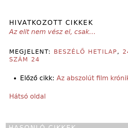
HIVATKOZOTT CIKKEK
Az elit nem vész el, csak…
MEGJELENT:
BESZÉLŐ HETILAP
,
2
SZÁM 24
Előző cikk:
Az abszolút film króni
Hátsó oldal
HASONLÓ CIKKEK