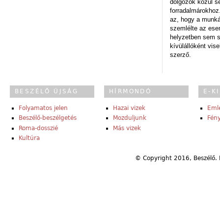
dolgozók közül s
forradalmárokhoz.
az, hogy a munk
szemlélte az es
helyzetben sem s
kívülállóként vise
szerző.
BESZÉLŐ ÚJSÁG
HÍRMONDÓ
E-K
Folyamatos jelen
Hazai vizek
Eml
Beszélő-beszélgetés
Mozduljunk
Fény
Roma-dosszié
Más vizek
Kultúra
© Copyright 2016, Beszélő. 