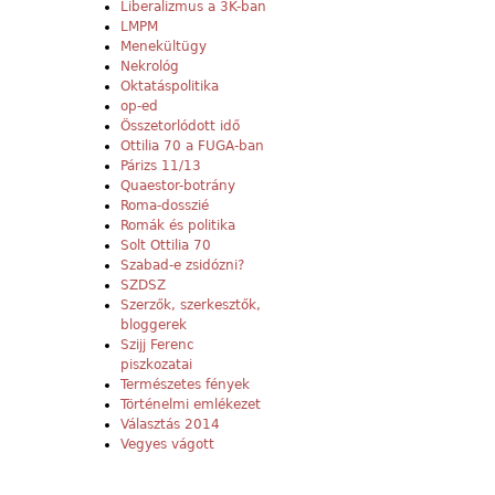
Liberalizmus a 3K-ban
LMPM
Menekültügy
Nekrológ
Oktatáspolitika
op-ed
Összetorlódott idő
Ottilia 70 a FUGA-ban
Párizs 11/13
Quaestor-botrány
Roma-dosszié
Romák és politika
Solt Ottilia 70
Szabad-e zsidózni?
SZDSZ
Szerzők, szerkesztők,
bloggerek
Szijj Ferenc
piszkozatai
Természetes fények
Történelmi emlékezet
Választás 2014
Vegyes vágott