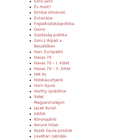
Eörsi Janó
És most?
Etnikai dimenzió
Eutanázia
Foglalkoztatáspolitika
Gavra
Gazdaság-politika
Göncz Árpád a
Beszélőben
Harc Európáért
Havas 70
Havas 70 – I. kötet
Havas 70 – II. kötet
Hét év
Holokausztjaink
Horn Gyula
Horthy újratöltve
Ítélet
Magyarországon
Jacek Kuroń
Jobbik
Könyvajánló
Korunk hősei
Kozák Gyula posztok
Levéltári zabrálás