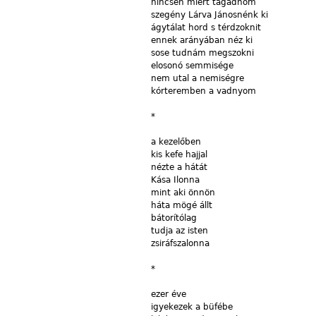
nincsen
miért tagadnom
szegény
Lárva
Jánosnénk
ki
ágytálat
hord s térdzoknit
ennek
arányában néz ki
sose
tudnám megszokni
elosonó
semmisége
nem
utal a nemiségre
kórteremben
a vadnyom
*
a
kezelőben
kis
kefe hajjal
nézte
a hátát
Kása
Ilonna
mint
aki önnön
háta
mögé állt
bátorítólag
tudja
az isten
zsiráfszalonna
*
ezer
éve
igyekezek
a büfébe