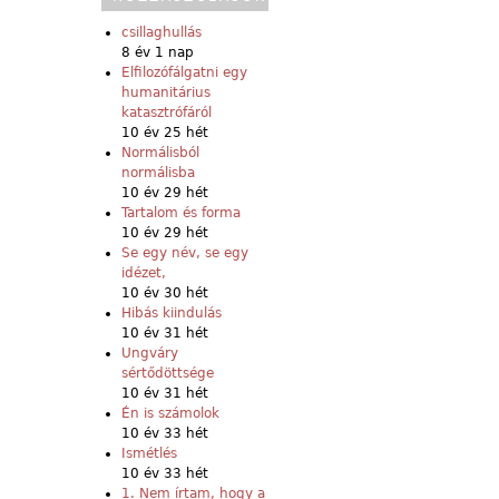
csillaghullás
8 év 1 nap
Elfilozófálgatni egy
humanitárius
katasztrófáról
10 év 25 hét
Normálisból
normálisba
10 év 29 hét
Tartalom és forma
10 év 29 hét
Se egy név, se egy
idézet,
10 év 30 hét
Hibás kiindulás
10 év 31 hét
Ungváry
sértődöttsége
10 év 31 hét
Én is számolok
10 év 33 hét
Ismétlés
10 év 33 hét
1. Nem írtam, hogy a