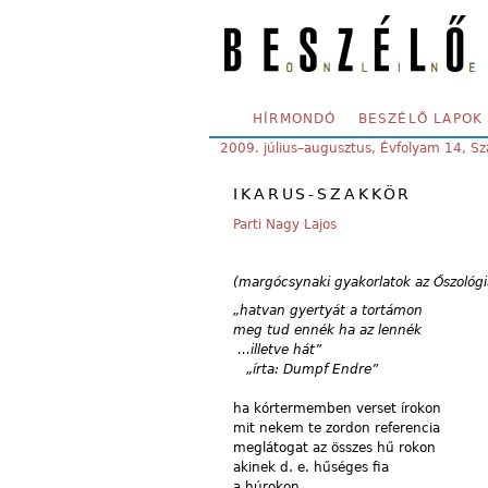
Skip to main content
SECONDARY MENU
HÍRMONDÓ
BESZÉLŐ LAPOK
YOU ARE HERE:
2009. július–augusztus, Évfolyam 14, S
IKARUS-SZAKKÖR
Parti Nagy Lajos
(margócsynaki gyakorlatok az Őszológi
„hatvan gyertyát a tortámon
meg
tud
ennék ha az lennék
…
illetve hát”
„írta:
Dumpf
Endre”
ha
kórtermemben verset
írokon
mit
nekem te zordon referencia
meglátogat
az összes hű rokon
akinek
d.
e
.
hűséges
fia
a
húrokon