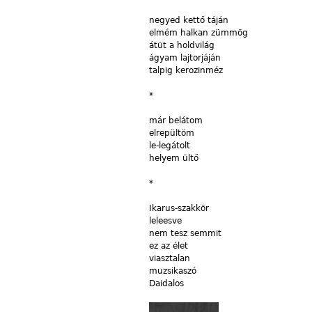
negyed
kettő táján
elmém
halkan zümmög
átüt
a holdvilág
ágyam
lajtorjáján
talpig
kerozinméz
*
már
belátom
elrepültöm
le-legátolt
helyem
ültő
*
Ikarus-szakkör
leleesve
nem
tesz semmit
ez
az élet
viasztalan
muzsikaszó
Daidalos