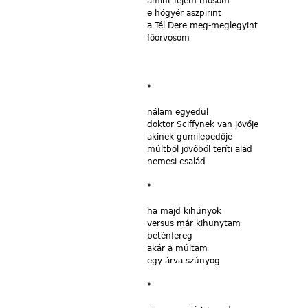
amint
fejem mosom
e
hógyér
aszpirint
a
Tél Dere meg-meglegyint
főorvosom
*
nálam
egyedül
doktor
Sciffynek
van jövője
akinek
gumilepedője
múltból
jövőből teríti alád
nemesi
család
*
ha
majd
kihúnyok
versus
már kihunytam
beténfereg
akár
a múltam
egy
árva szúnyog
*