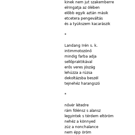
kinek
nem jut szakemberre
elringatja
az ölében
előbb
egyik aztán másik
etcetera
pengeváltás
és
a tyúkszem kacarászik
*
Landang
Irén s.
k.
intimmotozónő
mindig
farba adja
sellőpraktikával
erős
veres jószág
lehúzza
a rúzsa
dekoltázsba
beszél
tejnehéz
harangszó
*
nővér
létedre
rám
fölénsz
s
alansz
legyintek s
térdem
eltöröm
nehéz
a könnyed
zúz
a
nonchalance
nem
épp öröm