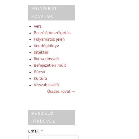
FOLYÓIRAT
ROVATOK
Vers
Beszélő-beszélgetés
Folyamatos jelen
Vendégkönyv
Játéktér
Roma-dosszié
Befejezetlen múlt
Búcsú
Kultúra
Visszabeszélő
Összes rovat →
BESZÉLŐ
HÍRLEVÉL
Email:
*