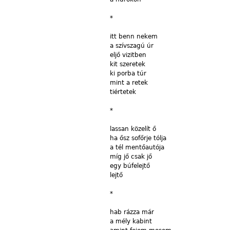
*
itt benn nekem
a
szívszagú úr
eljő
vizitben
kit
szeretek
ki
porba túr
mint
a retek
tiértetek
*
lassan
közelít ő
ha
ősz sofőrje
tólja
a
tél mentőautója
míg
jő
csak jő
egy
búfelejtő
lejtő
*
hab
rázza már
a
mély kabint