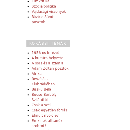
Filmkritika
Szociálpolitika
Vajdasági viszonyok
Révész Sándor
posztok
KORÁBBI TÉMÁK
1956-os Intézet
A kultúra helyzete
A sors és a számla
Ádám Zoltán posztok
Afrika
Beszélő a
Klubrádióban
Biszku Béla
Búcsú Borbély
Szilárdtól
Csak a szél
Csak egyetlen forrás
Elmúlt nyolc év
Én kinek állítanék
szobrot?