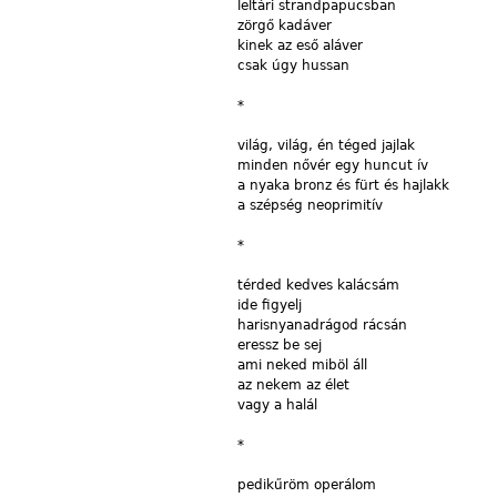
leltári
strandpapucsban
zörgő
kadáver
kinek
az eső aláver
csak
úgy
hussan
*
világ
, világ, én téged jajlak
minden
nővér egy huncut ív
a
nyaka bronz és fürt és hajlakk
a
szépség
neoprimitív
*
térded
kedves
kalácsám
ide
figyelj
harisnyanadrágod
rácsán
eressz
be
sej
ami
neked
miböl
áll
az
nekem az élet
vagy
a halál
*
pedikűröm
operálom