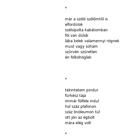
*
már
a szóló szőlőmtől is
elfordúlok
szélsípolta
kabátomban
föl
van
dúlok
lába
kelek valamennyi rögnek
must
vagy
sohám
szűrvén
szüretlen
én
fölköhöglek
*
tekintetem
pindur
fürkész
tája
immár
fölfele indul
hol
száz plafonon
száz
linóleumon túl
ott
jön az égbolt
mára
elég volt
*