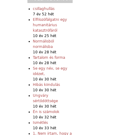
csillaghullás
7 év 52 hét
Elfilozófálgatni egy
humanitárius
katasztrófáról
10 év 25 hét
Normálisból
normálisba
10 év 28 hét
Tartalom és forma
10 év 28 hét
Se egy név, se egy
idézet,
10 év 30 hét
Hibás kiindulás
10 év 30 hét
Ungváry
sértődöttsége
10 év 30 hét
Én is számolok
10 év 32 hét
Ismétlés
10 év 33 hét
1. Nem írtam, hogy a