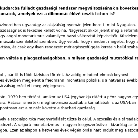
y kudarcba fulladt gazdasági rendszer megváltozásának a követk
yamatok, amelyek ezt a dilemmát élővé teszik itthon is?
 színezetben ugyanúgy az olajválság nyomán jelentkezett, mint Nyugaton.
daságnak is fékeznie kellett volna. Nagyrészt akkor jelent meg a refor
vagy angol monetarizmus valamilyen hazai változatát képviselték. Küzdele
 műszaki szemlélettel szemben. Úgy vélték, hogy mindent megelőz, hogy a 
tása, és csak egy ilyen rendezett mérlegösszefüggés keretein belül szab
yen váltás
a piacgazdaságokban, s milyen gazdasági mutatókkal 
ott, bár itt is több fázisban történt. Az addig mindent elmosó keynesi
 években megjelent a friedmanni monetáris politika, s a hatvanas évek
llárválság erősített meg véglegesen.
után, 1979-ben történt, amikor az USA jegybankja rátért a pénz nagyon eg
sára. Hatásai ismertek: megháromszorozódtak a kamatlábak, s az USA-ban 
 pontosan ezt a mintát követte
a
thacheri gazdaság.
ly a szociálpolitika megnyirbálását tűzte ki célul. A szociális és a társadal
edezet. A szigorú monetarizmus – nagyon leegyszerűsítve – kizárólag az ár
ba. Ezen az alapon a hetvenes évek végén óriási harc indult meg a szociál