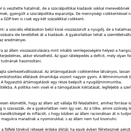
l is vesztette hatalmát, de a szociálpolitikai kiadások sokkal merevebbnek 
emek, gyengült a szociálpolitika expanziója. De mennyiségi csökkentéssel 
e a GDP-ben is csak egy-két százalékkal csökkent.
: a szociális ellátásokon belül kissé visszaszorult a nyugdíj, de a hatalmas
zására ide terelődtek át a kiadások. A gyakorlatban tehát a szemléletvál
 az eredményei.
 az állam visszaszorulására mint inkább semlegességére helyezi a hangsú
terjedelmes, akkor elviselhető. Az igazi rátelepedés a deficit, mely olyan f
k tudnának hasznosítani.
ajta szerkezetváltozással. Az ártámogatások csökkentése látványos, lassan
ombiztosítási ellátások dinamikája viszont nagyon gyors. A létminimumok b
. A fogyasztói ártámogatások egy része beépült a nyugdíjminimumba,
ékba. A politika nem viseli el a támogatások kiiktatását, legfeljebb a szer
sen elismétlik, hogy az állam azt vállalja föl feladatként, amihez forrásai 
is szavazzák, de a gyakorlatban nem így van. Az a tőke, amire szükség l
anélküliséget és inflációt, s hogy közben az állam racionálisan át is tudjo
k magukra maradnak a nyomorukkal, s az állam nem tud kivonulni.
a fölfelé törekvő rétegek érdeke diktál: ha egyik évben félretesznek pénz