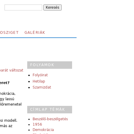
FOSZIGET
GALÉRIÁK
FOLYAMOK
arát változat
Folyóirat
Hetilap
eret?
Szamizdat
nokrácia,
gy lassú
előremenetel
CÍMLAP TÉMÁK
Beszélő-beszélgetés
si modell.
1956
 más az
Demokrácia