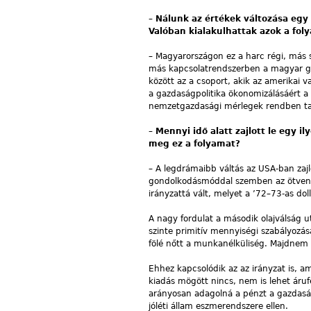
–
Nálunk az értékek változása eg
Valóban kialakulhattak azok a fol
– Magyarországon ez a harc régi, más
más kapcsolatrendszerben a magyar gaz
között az a csoport, akik az amerikai 
a gazdaságpolitika ökonomizálásáért a
nemzetgazdasági mérlegek rendben tar
–
Mennyi idő alatt zajlott le egy il
meg ez a folyamat?
– A legdrámaibb váltás az USA-ban zajl
gondolkodásmóddal szemben az ötvenes
irányzattá vált, melyet a ’72–73-as do
A nagy fordulat a második olajválság 
szinte primitív mennyiségi szabályozá
fölé nőtt a munkanélküliség. Majdnem
Ehhez kapcsolódik az az irányzat is, ame
kiadás mögött nincs, nem is lehet áruf
arányosan adagolná a pénzt a gazdaság
jóléti állam eszmerendszere ellen.