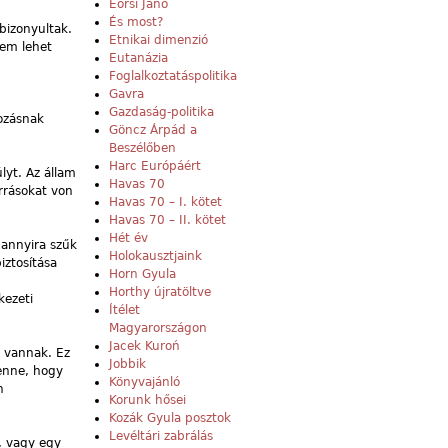
Eörsi Janó
És most?
bizonyultak.
Etnikai dimenzió
nem lehet
Eutanázia
Foglalkoztatáspolitika
Gavra
Gazdaság-politika
tozásnak
Göncz Árpád a
Beszélőben
Harc Európáért
lyt. Az állam
Havas 70
orrásokat von
Havas 70 – I. kötet
Havas 70 – II. kötet
Hét év
 annyira szűk
Holokausztjaink
iztosítása
Horn Gyula
Horthy újratöltve
kezeti
Ítélet
Magyarországon
Jacek Kuroń
is vannak. Ez
Jobbik
enne, hogy
Könyvajánló
n
Korunk hősei
Kozák Gyula posztok
Levéltári zabrálás
t, vagy egy