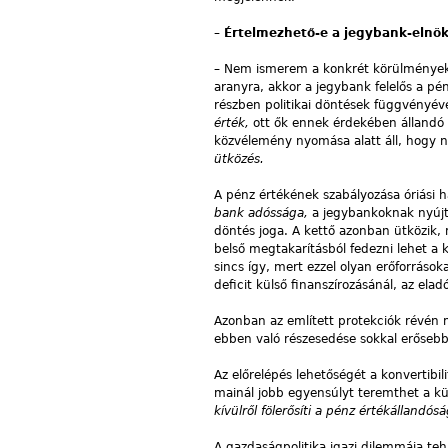
–
Értelmezhető-e a jegybank-elnök 
– Nem ismerem a konkrét körülményeket
aranyra, akkor a jegybank felelős a pé
részben politikai döntések függvényév
érték,
ott ők ennek érdekében álland
közvélemény nyomása alatt áll, hogy nö
ütközés.
A pénz értékének szabályozása óriási 
bank adóssága,
a jegybankoknak nyújt
döntés joga. A kettő azonban ütközik, 
belső megtakarításból fedezni lehet a 
sincs így, mert ezzel olyan erőforrások
deficit külső finanszírozásánál, az ela
Azonban az említett protekciók révén
ebben való részesedése sokkal erősebb
Az előrelépés lehetőségét a konvertibil
mainál jobb egyensúlyt teremthet a kü
kívülről fölerősíti a pénz értékállandó
A gazdaságpolitika igazi dilemmája teh