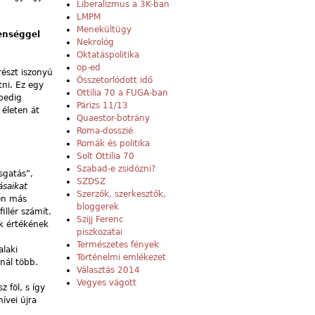
Liberalizmus a 3K-ban
LMPM
Menekültügy
penséggel
Nekrológ
Oktatáspolitika
op-ed
részt iszonyú
Összetorlódott idő
ni. Ez egy
Ottilia 70 a FUGA-ban
 pedig
Párizs 11/13
 életen át
Quaestor-botrány
Roma-dosszié
Romák és politika
Solt Ottilia 70
Szabad-e zsidózni?
sgatás”,
SZDSZ
saikat
Szerzők, szerkesztők,
en más
bloggerek
illér számít.
Szijj Ferenc
k értékének
piszkozatai
Természetes fények
alaki
Történelmi emlékezet
nál több.
Választás 2014
Vegyes vágott
 föl, s így
ívei újra