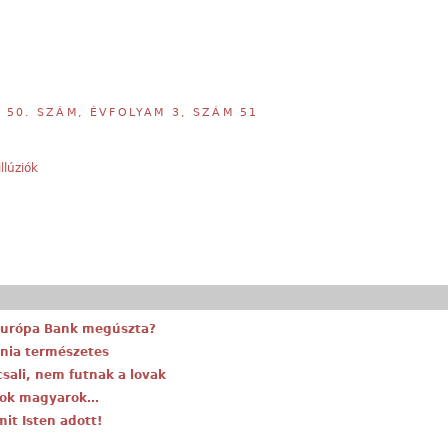
,
50. SZÁM, ÉVFOLYAM 3, SZÁM 51
llúziók
-Európa Bank megúszta?
énia természetes
csali, nem futnak a lovak
átok magyarok…
mit Isten adott!