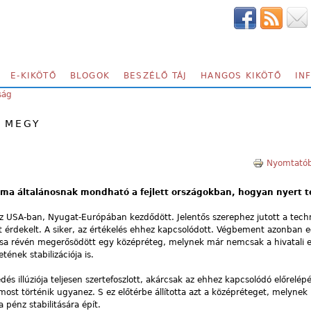
E-KIKÖTŐ
BLOGOK
BESZÉLŐ TÁJ
HANGOS KIKÖTŐ
IN
ság
M MEGY
Nyomtatób
 ma általánosnak mondható a fejlett országokban, hogyan nyert t
z USA-ban, Nyugat-Európában kezdődött. Jelentős szerephez jutott a tech
t érdekelt. A siker, az értékelés ehhez kapcsolódott. Végbement azonban e
lódása révén megerősödött egy középréteg, melynek már nemcsak a hivatali 
tének stabilizációja is.
és illúziója teljesen szertefoszlott, akárcsak az ehhez kapcsolódó előrelépé
ost történik ugyanez. S ez előtérbe állította azt a középréteget, melynek
 pénz stabilitására épít.