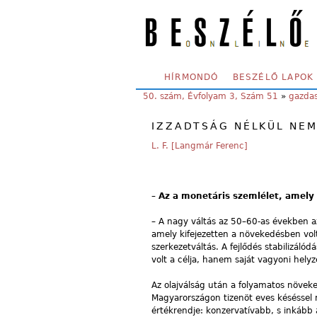
Skip to main content
SECONDARY MENU
HÍRMONDÓ
BESZÉLŐ LAPOK
YOU ARE HERE:
50. szám, Évfolyam 3, Szám 51
»
gazda
IZZADTSÁG NÉLKÜL NE
L. F. [Langmár Ferenc]
–
Az a monetáris szemlélet, amely
– A nagy váltás az 50–60-as években a
amely kifejezetten a növekedésben vol
szerkezetváltás. A fejlődés stabilizá
volt a célja, hanem saját vagyoni helyze
Az olajválság után a folyamatos növeked
Magyarországon tizenöt eves késéssel m
értékrendje: konzervatívabb, s inkább a