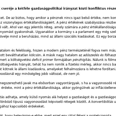
cseréje a kétféle gazdaságpolitikai irányzat közti konfliktus rész
. De az biztos, hogy amikor a pénznek nincs igazi belső értéke, nem kon
nz viszonylagos értékállandóságáért. A pénz értékének szabályozása részb
é vált. Ahol van egy jelentős réteg, amely számára
a pénz értékállandósága
ó nyomást gyakorolnak. Ugyanakkor a kormány s a parlament egy még sze
velje mind a beruházási, mind az állami szociális kiadásokat. Ez egy bor
hatalom és felelősség, hiszen a modern pénz természeténél fogva nem más
ott beválthatatlan kölcsön. A másik nagy hatalom az
adószedés és fölhas
mert a költségvetési
deficit primer formájában pénzhígítás.
Nálunk is fölm
költségvetés hiányát, tehát ha nem romlik a fizetési mérleg, akkor nincs b
at kötnek le állami kiadásokra, amelyeket felhalmozásra is lehetne fordítani
dósodásnál egy minőségileg jobb változat,
de nem jó.
 megszerezhető javak ma elsősorban vagyontárgyak, s ha a vagyonosodé r
 érdeke, mint a pénz értékállandósága, akkor gyöngülnek az inflációellene
itás adhatja, amely külső nyomás alá helyezi a gazdaságot és a gazdaságpol
lönböző típusú vagyonosodást képviselő rétegek között. A
konvertibilitás 
ságához
kapcsolódó érdekeket.
át, hogy belevágjon-e ebbe, mert ezzel egy úttal
fékezi a protekcionista