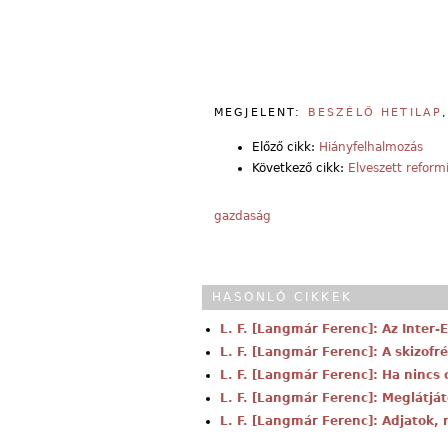
MEGJELENT:
BESZÉLŐ HETILAP
Előző cikk:
Hiányfelhalmozás
Következő cikk:
Elveszett reformi
gazdaság
HASONLÓ CIKKEK
L. F. [Langmár Ferenc]: Az Inter
L. F. [Langmár Ferenc]: A skizofr
L. F. [Langmár Ferenc]: Ha nincs 
L. F. [Langmár Ferenc]: Meglátj
L. F. [Langmár Ferenc]: Adjatok, 