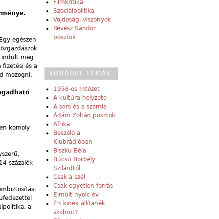
Filmkritika
Szociálpolitika
ezménye.
Vajdasági viszonyok
Révész Sándor
posztok
 Egy egészen
mközgazdászok
m indult meg
fizetési és a
KORÁBBI TÉMÁK
ad mozogni.
1956-os Intézet
ragadható
A kultúra helyzete
A sors és a számla
Ádám Zoltán posztok
Afrika
ben komoly
Beszélő a
Klubrádióban
Biszku Béla
yszerű,
Búcsú Borbély
14 százalék
Szilárdtól
Csak a szél
Csak egyetlen forrás
ombiztosítási
Elmúlt nyolc év
ufedezettel
Én kinek állítanék
politika, a
szobrot?