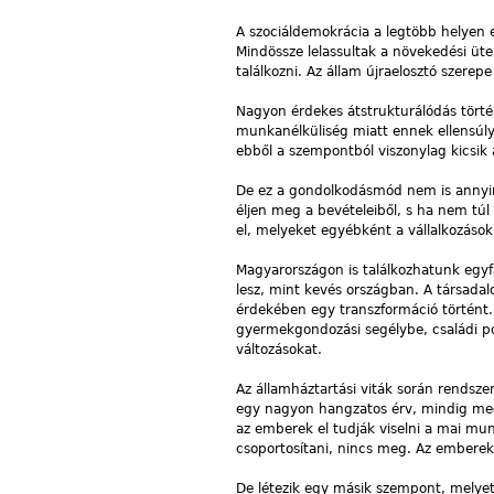
A szociáldemokrácia a legtöbb helyen e
Mindössze lelassultak a növekedési üt
találkozni. Az állam újraelosztó szerep
Nagyon érdekes átstrukturálódás történt
munkanélküliség miatt ennek ellensúlyo
ebből a szempontból viszonylag kicsik
De ez a gondolkodásmód nem is annyira
éljen meg a bevételeiből, s ha nem túl 
el, melyeket egyébként a vállalkozáso
Magyarországon is találkozhatunk egyf
lesz, mint kevés országban. A társadal
érdekében egy transzformáció történt
gyermekgondozási segélybe, családi pótl
változásokat.
Az államháztartási viták során rendszere
egy nagyon hangzatos érv, mindig meg 
az emberek el tudják viselni a mai munk
csoportosítani, nincs meg. Az embere
De létezik egy másik szempont, melyet 