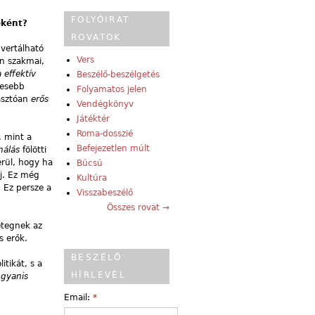
FOLYÓIRAT
eként?
ROVATOK
vertálható
Vers
en szakmai,
 effektív
Beszélő-beszélgetés
lesebb
Folyamatos jelen
zasztóan
erős
Vendégkönyv
Játéktér
Roma-dosszié
, mint a
Befejezetlen múlt
ználás
fölötti
erül, hogy ha
Búcsú
aj. Ez még
Kultúra
. Ez persze a
Visszabeszélő
Összes rovat →
étegnek az
s erők.
BESZÉLŐ
itikát, s a
HÍRLEVÉL
ugyanis
Email:
*