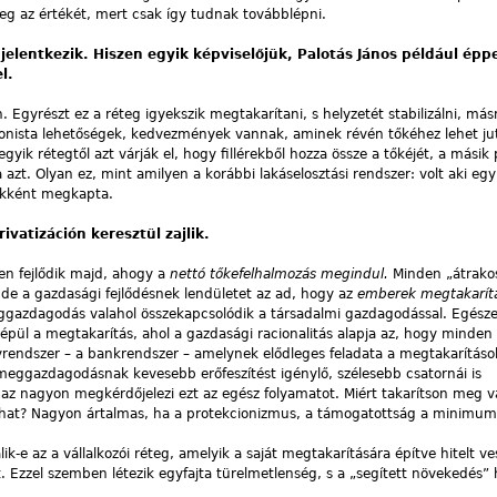
meg az értékét, mert csak így tudnak továbblépni.
elentkezik. Hiszen egyik képviselőjük, Palotás János például ép
l.
. Egyrészt ez a réteg igyekszik megtakarítani, s helyzetét stabilizálni, más
ionista lehetőségek, kedvezmények vannak, aminek révén tőkéhez lehet jut
gyik rétegtől azt várják el, hogy fillérekből hozza
össze a tőkéjét, a másik
zt. Olyan ez, mint amilyen a korábbi lakáselosztási rendszer: volt aki egy
ékként megkapta.
vatizáción keresztül zajlik.
n fejlődik majd, ahogy a
nettó tőkefelhalmozás megindul.
Minden „átrako
 de a gazdasági fejlődésnek lendületet az ad, hogy az
emberek megtakarítá
ggazdagodás valahol összekapcsolódik a társadalmi gazdagodással. Egész
e épül a megtakarítás, ahol a gazdasági racionalitás alapja az, hogy minden f
rendszer – a bankrendszer – amelynek elődleges feladata a megtakarításo
meggazdagodásnak kevesebb erőfeszítést igénylő, szélesebb csatornái is
az nagyon megkérdőjelezi ezt az egész folyamatot. Miért takarítson meg v
uthat? Nagyon ártalmas, ha a protekcionizmus, a támogatottság a minimum
-e az a vállalkozói réteg, amelyik a saját megtakarítására építve hitelt vesz
 Ezzel szemben létezik egyfajta türelmetlenség, s a „segített növekedés” h