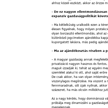
ahhoz közeli eszközt, akkor az őrizze 
–
De ez nagyon ellentmondásosan j
expanzív gazdaságpolitikát követe
– Ma kétlelkűség uralkodik ezen a téren
élesen figyelnek, hogy milyen protekc
olyan borzasztó ellentmondás, ahol az e
különböző jogcímeken ajándékba kapja a
kuporgatott lakásra, más pedig ajánd
–
Ma az ajándékosztás részben a pri
– A magyar gazdaság annak megfelelőe
privatizáció nagyon hasznos és fontos,
maguk izzadják ki,
tehát az egyéni me
szemlélet alakul ki ott, ahol saját erőr
De csak akkor, ha van olyan intézmény
viszonylagos megőrzése. Ha viszont a 
fennmaradnak, sőt újak nyílnak, akkor 
százezret, ha más olcsón milliókhoz j
Az a nagy kérdés, hogy dominánssá válik
próbálja meg dinamizálni a gazdaságot.
megjelennek.