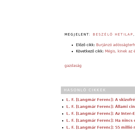
MEGJELENT:
BESZÉLŐ HETILAP
Előző cikk:
Burjánzó adósságter
Következő cikk:
Mégis, kinek az 
gazdaság
HASONLÓ CIKKEK
L. F. [Langmár Ferenc]: A skizofr
L. F. [Langmár Ferenc]: Állami ci
L. F. [Langmár Ferenc]: Az Inter
L. F. [Langmár Ferenc]: Ha nincs 
L. F. [Langmár Ferenc]: 55 millió