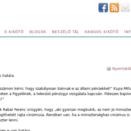
E-KIKÖTŐ
BLOGOK
BESZÉLŐ TÁJ
HANGOS KIKÖTŐ
IN
g
Nyomtatób
an határa
l számon kérni, hogy szabályosan bánnak-e az állami pénzekkel!”
Kupa Mihá
en a Figyelőnek, a televízió pénzügyi vizsgálata kapcsán. Fideszes bajvív
t!”
ek Rabár Ferenc ürügyén, hogy „aki gyorsan megbukik, az nem jó miniszte
egíthetett rajta cinizmusa.
Rendben van,
ha a miniszterséghez cinizmus is 
zter lenni.
ben is van határa.