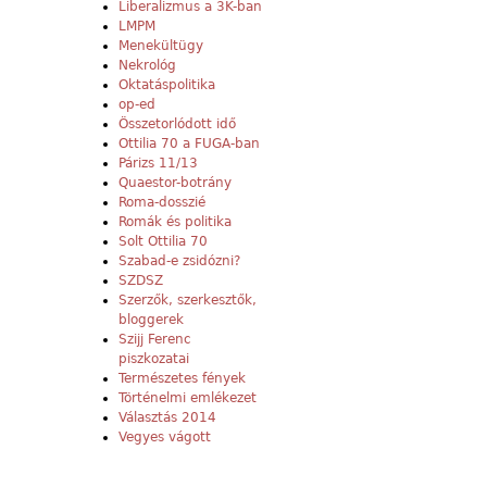
Liberalizmus a 3K-ban
LMPM
Menekültügy
Nekrológ
Oktatáspolitika
op-ed
Összetorlódott idő
Ottilia 70 a FUGA-ban
Párizs 11/13
Quaestor-botrány
Roma-dosszié
Romák és politika
Solt Ottilia 70
Szabad-e zsidózni?
SZDSZ
Szerzők, szerkesztők,
bloggerek
Szijj Ferenc
piszkozatai
Természetes fények
Történelmi emlékezet
Választás 2014
Vegyes vágott