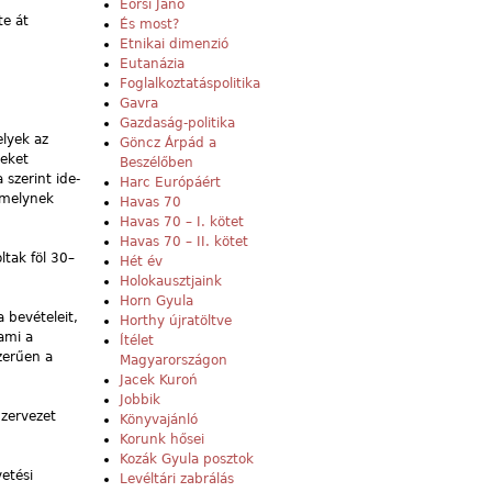
Eörsi Janó
te át
És most?
Etnikai dimenzió
Eutanázia
Foglalkoztatáspolitika
Gavra
Gazdaság-politika
elyek az
Göncz Árpád a
leket
Beszélőben
 szerint ide-
Harc Európáért
 amelynek
Havas 70
Havas 70 – I. kötet
Havas 70 – II. kötet
tak föl 30–
Hét év
Holokausztjaink
Horn Gyula
 bevételeit,
Horthy újratöltve
ami a
Ítélet
szerűen a
Magyarországon
Jacek Kuroń
Jobbik
Szervezet
Könyvajánló
Korunk hősei
Kozák Gyula posztok
vetési
Levéltári zabrálás