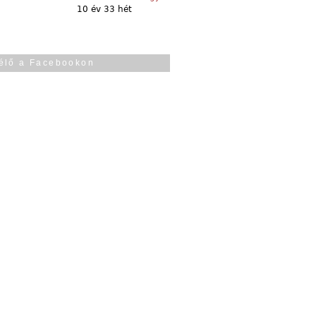
10 év 33 hét
élő a Facebookon