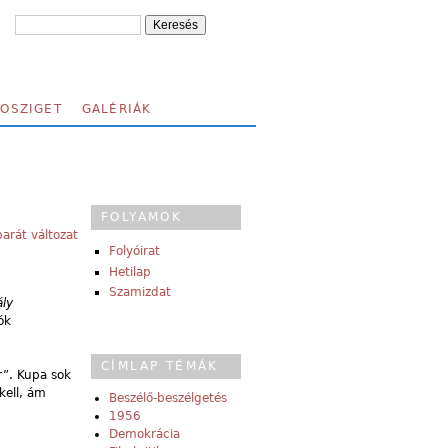
FOSZIGET
GALÉRIÁK
FOLYAMOK
arát változat
Folyóirat
Hetilap
Szamizdat
ly
ók
CÍMLAP TÉMÁK
r”. Kupa sok
kell, ám
Beszélő-beszélgetés
1956
Demokrácia