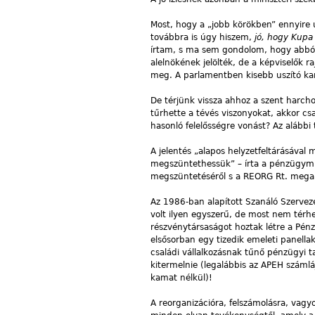
Most, hogy a „jobb körökben” ennyire u
továbbra is úgy hiszem,
jó, hogy Kupa
írtam, s ma sem gondolom, hogy abból
alelnökének jelölték, de a képviselők r
meg. A parlamentben kisebb uszító kam
De
térjünk vissza ahhoz a szent harch
tűrhette a tévés viszonyokat, akkor cs
hasonló felelősségre vonást? Az alábbi 
A jelentés „alapos helyzetfeltárásával 
megszüntethessük” – írta a pénzügymin
megszüntetéséről s a REORG Rt. megala
Az 1986-ban alapított Szanáló Szervez
volt ilyen egyszerű, de most nem térh
részvénytársaságot hoztak létre a Pén
elsősorban egy tizedik emeleti panellak
családi vállalkozásnak tűnő pénzügyi 
kitermelnie (legalábbis az APEH számláj
kamat nélkül)!
A reorganizációra, felszámolásra, vagy