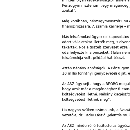
minden olyan tevékenységtől, amely a
Pénzügyminisztérium „egy magáncég ja
azokat”.
Még korábban, pénzügyminisztériumi e
finanszírozására. A számla karrierje – m
Más felszámolási ügyekkel kapcsolatos 
adott vállalatokat illették meg, s olya
takartak. Nos a tisztelt szervezet
ezzel 
oda helyezte ki a pénzeket. (Talán nem
felszámolója volt, például hat téeszt.
Aztán néhány apróságok. A Pénzügymini
10 millió forintnyi igénybevételi díjat
Az ÁSZ úgy sejti, hogy a REORG megala
hogy azok már a magáncéghez fussanak b
költségvetést illetné. Néhány kiegészít
költségvetést illetnék meg”.
Ha nagyon szűken számolunk, a Szanáló 
vezetője, dr. Rédei László „jelentős mul
Az ÁSZ minderről értesítette az ügyészs