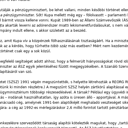
tálják a pénzügyminisztert, be lehet vallani, minden későbbi történet elle
 a pénzügyminiszter.
Sőt! Kupa mellett még egy – fölolvasott – parlamenti 
 bármit vissza kellene vonni. Kupát 1989-ben az Állami Számvevőszék (Á
ajta akarták leverni az adórendszer miatti lekiismeretfurdalásukat, s nem vá
pány indult ellene, s akkor született az a beszéd.
oz, amit Kupa vív a közpénzek fölhasználásának tisztaságáért. Ha a minisz
ak az a kérdés, hogy tűrhette
több száz
más esetben? Miért nem kezdemé
történet csak egy a sok közül.
megfelelő segítséget adott ahhoz, hogy a felmerült hiányosságokat rövid idő
iszter az ÁSZ egyik jelentéséhez fűzött megjegyzésében. A Szanáló Szerv
pításáról van szó.
etet (SZSZ) 1991 végén megszüntették, s helyette létrehozták a REORG Rt
etünk ki minden részletre.) A megszűnt SZSZ helyén zártkörű alapítással e
zügyminisztérium többségi részesedésével. A társak? Például egy ügyvédi i
ás – irodának használhatatlan, így azóta is üresen álló – apportjával. A más
tanácsadó cég, amelynek 1991-ben alaptőkéjét meghaladó veszteséget sike
ára: a cég az 1992-es mérlegzáráskor 2,6 millió forintot tartott pénztárba
onkezelésre szerveződött társaság alapítói kötelezték magukat, hogy „tart