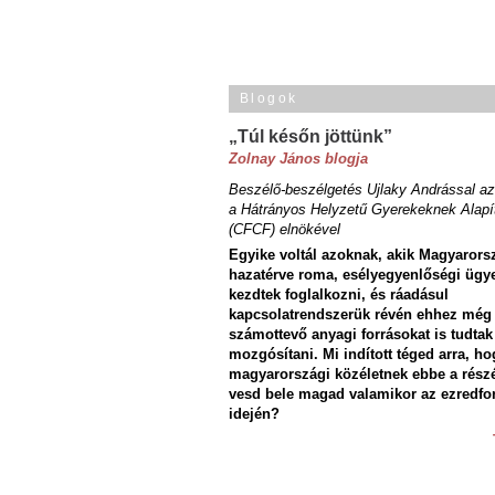
Blogok
„Túl későn jöttünk”
Zolnay János blogja
Beszélő-beszélgetés Ujlaky Andrással az
a Hátrányos Helyzetű Gyerekeknek Alapí
(CFCF) elnökével
Egyike voltál azoknak, akik Magyarors
hazatérve roma, esélyegyenlőségi ügy
kezdtek foglalkozni, és ráadásul
kapcsolatrendszerük révén ehhez még
számottevő anyagi forrásokat is tudtak
mozgósítani. Mi indított téged arra, ho
magyarországi közéletnek ebbe a rész
vesd bele magad valamikor az ezredfo
idején?