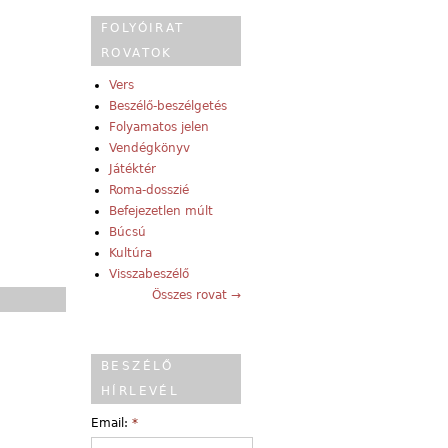
FOLYÓIRAT
ROVATOK
Vers
Beszélő-beszélgetés
Folyamatos jelen
Vendégkönyv
Játéktér
Roma-dosszié
Befejezetlen múlt
Búcsú
Kultúra
Visszabeszélő
Összes rovat →
BESZÉLŐ
HÍRLEVÉL
Email:
*