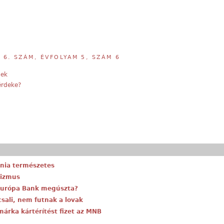
,
6. SZÁM, ÉVFOLYAM 5, SZÁM 6
hek
érdeke?
énia természetes
nizmus
-Európa Bank megúszta?
csali, nem futnak a lovak
 márka kártérítést fizet az MNB