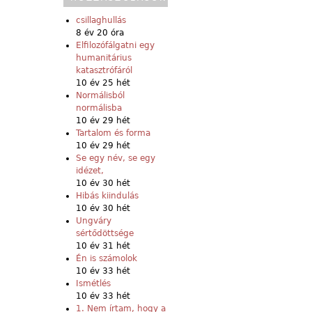
csillaghullás
8 év 20 óra
Elfilozófálgatni egy
humanitárius
katasztrófáról
10 év 25 hét
Normálisból
normálisba
10 év 29 hét
Tartalom és forma
10 év 29 hét
Se egy név, se egy
idézet,
10 év 30 hét
Hibás kiindulás
10 év 30 hét
Ungváry
sértődöttsége
10 év 31 hét
Én is számolok
10 év 33 hét
Ismétlés
10 év 33 hét
1. Nem írtam, hogy a