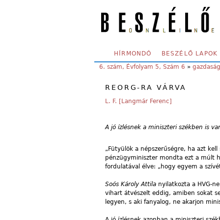
Skip to main content
SECONDARY MENU
HÍRMONDÓ
BESZÉLŐ LAPOK
YOU ARE HERE:
6. szám, Évfolyam 5, Szám 6
»
gazdasá
REORG-RA VÁRVA
L. F. [Langmár Ferenc]
A jó ízlésnek a miniszteri székben is v
„Fütyülök a népszerűségre, ha azt kel
pénzügyminiszter mondta ezt a múlt hét
fordulatával élve: „hogy egyem a szívé
Soós Károly Attila
nyilatkozta a HVG-n
vihart átvészelt eddig, amiben sokat s
legyen, s aki fanyalog, ne akarjon minis
A jó ízlésnek azonban a miniszteri szék