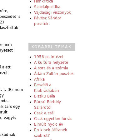
Filmkritika
Szociálpolitika
nére,
Vajdasági viszonyok
beszédet is
Révész Sándor
SZ)
posztok
lasztották
ter nem
KORÁBBI TÉMÁK
nyezett
1956-os Intézet
A kultúra helyzete
 alatt
A sors és a számla
ezet
Ádám Zoltán posztok
Afrika
Beszélő a
.-t. (Ez nem
Klubrádióban
gy
Biszku Béla
roda,
Búcsú Borbély
ik társ egy
Szilárdtól
rült
Csak a szél
n, vagyis
Csak egyetlen forrás
Elmúlt nyolc év
Én kinek állítanék
ózkodnak
szobrot?