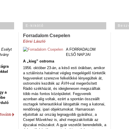
E-kikötő
Besz
Forradalom Csepelen
Eörsi László
 Esélyt
A FORRADALOM
tvány
ELSŐ NAPJAI
A „kieg” ostroma
zágra
1956. október 23-án, a késő esti órákban, amikor
ekkel
a sztálinista hatalmat végleg megelégelő tüntetők
fegyvereket szerezve felkelőkké lényegültek át,
ostromolni kezdték az ÁVH-val megerősített
Rádió székházát, és ideiglenesen megszálltak
gy a
több más fontos középületet. Fegyvereik
ébe
azonban alig voltak, ezért a spontán összeállt
rduló
osztagok teherautókkal látogatták meg a katonai,
rendőrségi, ipari objektumokat. Hamarosan
eljutottak az ország legnagyobb gyárához, a
Tovább
Csepel Művekhez is, ahol megszakították az
éjszakai műszakot. A gyár vezetőit berendelték, a