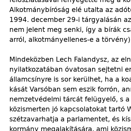
Alkotmánybíróság elé utalta az adót
1994. december 29-i tárgyalásán az 
nem jelent meg senki, így a bírák c
arról, alkotmányellenes-e a törvény)
Mindeközben Lech Falandysz, az eln
nyilatkozatában óvatosan sejtetni 
államcsínyre is sor kerülhet, ha a ko
kását Varsóban sem eszik forrón, an
nemzetvédelmi tárcát felügyelő, s 
közismerten jó kapcsolatokat tartó 
szétzavarhatja a parlamentet, és kís
kormány megalakítására, ami közism