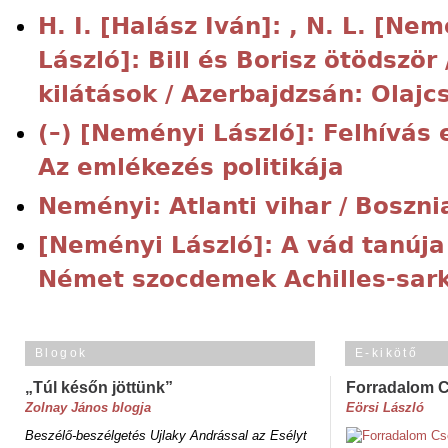
H. I. [Halász Iván]: , N. L. [Ne
László]: Bill és Borisz ötödször
kilátások / Azerbajdzsán: Olajc
(–) [Neményi László]: Felhívás 
Az emlékezés politikája
Neményi: Atlanti vihar / Boszni
[Neményi László]: A vád tanúja 
Német szocdemek Achilles-sar
Blogok
E-kikötő
„Túl későn jöttünk”
Forradalom 
Zolnay János blogja
Eörsi László
Beszélő-beszélgetés Ujlaky Andrással az Esélyt