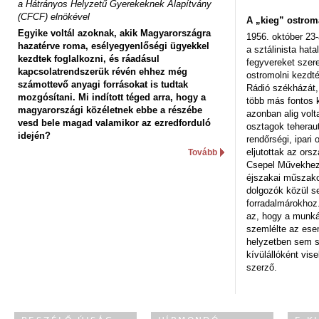
a Hátrányos Helyzetű Gyerekeknek Alapítvány
(CFCF) elnökével
A „kieg” ostrom
Egyike voltál azoknak, akik Magyarországra
1956. október 23-
hazatérve roma, esélyegyenlőségi ügyekkel
a sztálinista hat
kezdtek foglalkozni, és ráadásul
fegyvereket szere
kapcsolatrendszerük révén ehhez még
ostromolni kezdt
számottevő anyagi forrásokat is tudtak
Rádió székházát,
mozgósítani. Mi indított téged arra, hogy a
több más fontos 
magyarországi közéletnek ebbe a részébe
azonban alig volt
vesd bele magad valamikor az ezredforduló
osztagok teheraut
idején?
rendőrségi, ipar
eljutottak az ors
Tovább
Csepel Művekhez 
éjszakai műszakot
dolgozók közül s
forradalmárokhoz.
az, hogy a munk
szemlélte az es
helyzetben sem s
kívülállóként vise
szerző.