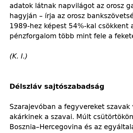
adatok látnak napvilágot az orosz g
hagyján – írja az orosz bankszövets
1989-hez képest 54%-kal csökkent a
pénzforgalom több mint fele a feket
(K. I.)
Délszláv sajtószabadság
Szarajevóban a fegyvereket szavak 
akárkinek a szavai. Múlt csütörtökön 
Bosznia–Hercegovina és az egyálta