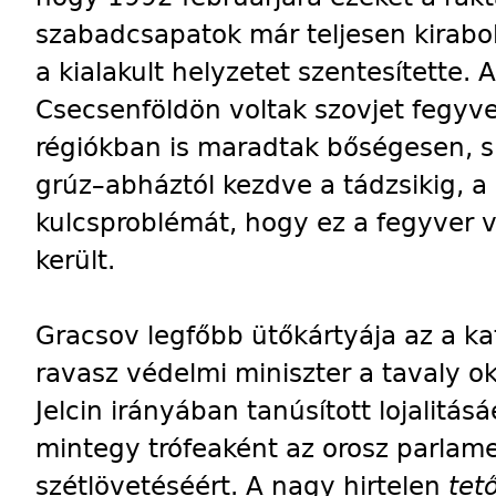
szabadcsapatok már teljesen kirabol
a kialakult helyzetet szentesítette
Csecsenföldön voltak szovjet fegyv
régiókban is maradtak bőségesen, s
grúz–abháztól kezdve a tádzsikig, a 
kulcsproblémát, hogy ez a fegyver v
került.
Gracsov legfőbb ütőkártyája az a ka
ravasz védelmi miniszter a tavaly o
Jelcin irányában tanúsított lojalitásáé
mintegy trófeaként az orosz parlame
szétlövetéséért. A nagy hirtelen
tet