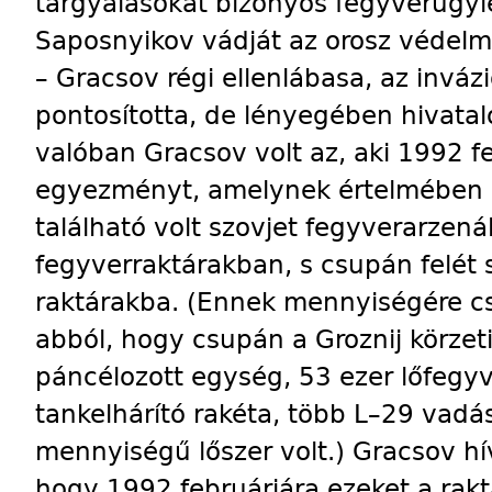
tárgyalásokat bizonyos fegyverügyl
Saposnyikov vádját az orosz védelm
– Gracsov régi ellenlábasa, az inváz
pontosította, de lényegében hivatal
valóban Gracsov volt az, aki 1992 fe
egyezményt, amelynek értelmében a
található volt szovjet fegyverarzená
fegyverraktárakban, s csupán felét sz
raktárakba. (Ennek mennyiségére csa
abból, hogy csupán a Groznij körze
páncélozott egység, 53 ezer lőfegyve
tankelhárító rakéta, több L–29 vadá
mennyiségű lőszer volt.) Gracsov hí
hogy 1992 februárjára ezeket a rak