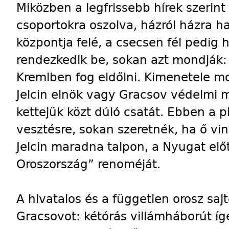
Miközben a legfrissebb hírek szerint 
csoportokra oszolva, házról házra ha
központja felé, a csecsen fél pedig
rendezkedik be, sokan azt mondják:
Kremlben fog eldőlni. Kimenetele m
Jelcin elnök vagy Gracsov védelmi m
kettejük közt dúló csatát. Ebben a p
vesztésre, sokan szeretnék, ha ő vin
Jelcin maradna talpon, a Nyugat elő
Oroszország” renoméját.
A hivatalos és a független orosz saj
Gracsovot: kétórás villámháborút í