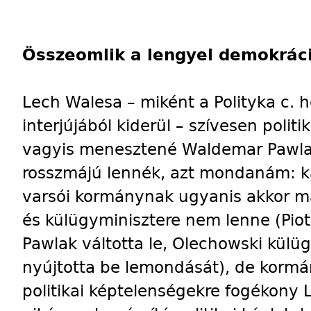
Összeomlik a lengyel demokrác
Lech Walesa – miként a Polityka c. 
interjújából kiderül – szívesen polit
vagyis menesztené Waldemar Pawlak
rosszmájú lennék, azt mondanám: k
varsói kormánynak ugyanis akkor 
és külügyminisztere nem lenne (Pio
Pawlak váltotta le, Olechowski külü
nyújtotta be lemondását), de korm
politikai képtelenségekre fogékony 