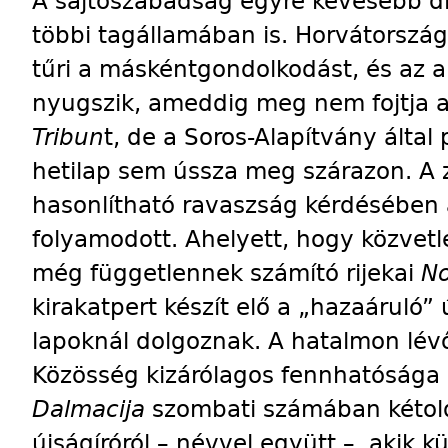
A sajtószabadság egyre kevesebb dia
többi tagállamában is. Horvátorszá
tűri a máskéntgondolkodást, és az
nyugszik, ameddig meg nem fojtja 
Tribun
t, de a Soros-Alapítvány által
hetilap sem ússza meg szárazon. A 
hasonlítható ravaszság kérdésében 
folyamodott. Ahelyett, hogy közvetl
még függetlennek számító rijekai
No
kirakatpert készít elő a „hazaáruló” 
lapoknál dolgoznak. A hatalmon lév
Közösség kizárólagos fennhatósága al
Dalmacija
szombati számában kétold
újságíróról – névvel együtt –, akik k