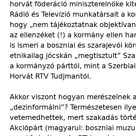
horvát föderáció miniszterelnöke kit
Rádió és Televízió munkatársait a 
hogy „nem tájékoztatnak objektívan,
az ellenzéket (!) a kormány ellen ha
is ismeri a boszniai és szarajevói k
etnikailag jócskán „megtisztult” Sz
a kormányzó párttól, mint a Szerbiai
Horvát RTV Tudjmantól.
Akkor viszont hogyan merészelnek a
„dezinformálni”? Természetesen ily
vetemedhettek, mert szakadás tört
Akciópárt (magyarul: boszniai muzu