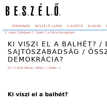
Skip to main content
SECONDARY MENU
HÍRMONDÓ
BESZÉLŐ LAPOK
E-KIKÖTŐ
BLOGOK
YOU ARE HERE:
2. szám, Évfolyam 7, Szám 2
»
Extra Hungariam
KI VISZI EL A BALHÉT? /
SAJTÓSZABADSÁG / ÖSS
DEMOKRÁCIA?
(K. I.) [Kiss Ilona]
,
(tálas)
,
(– bódis –)
Ki viszi el a balhét?