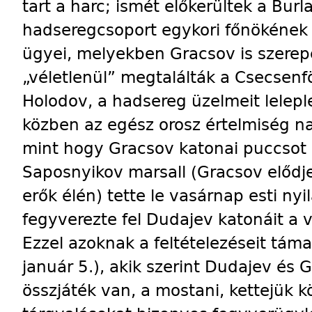
tart a harc; ismét előkerültek a Bur
hadseregcsoport egykori főnökének
ügyei, melyekben Gracsov is szerepe
„véletlenül” megtalálták a Csecsenf
Holodov, a hadsereg üzelmeit leleple
közben az egész orosz értelmiség n
mint hogy Gracsov katonai puccsot k
Saposnyikov marsall (Gracsov elődje
erők élén) tette le vasárnap esti ny
fegyverezte fel Dudajev katonáit a v
Ezzel azoknak a feltételezéseit támas
január 5.), akik szerint Dudajev és 
összjáték van, a mostani, kettejük k