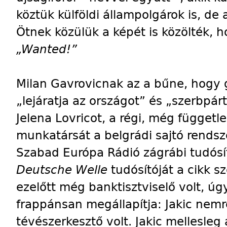
köztük külföldi állampolgárok is, de
Ötnek közülük a képét is közölték, h
„Wanted!”
Milan Gavrovicnak az a bűne, hogy
„lejáratja az országot” és „szerbpárt
Jelena Lovricot, a régi, még függet
munkatársát a belgrádi sajtó rendsz
Szabad Európa Rádió zágrábi tudósító
Deutsche Welle
tudósítóját a cikk s
ezelőtt még banktisztviselő volt, úgy
frappánsan megállapítja: Jakic ne
tévészerkesztő volt. Jakic mellesleg