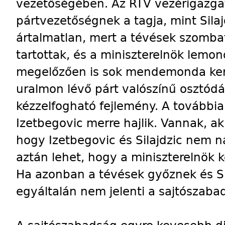
vezetőségében. Az RTV vezérigazga
pártvezetőségnek a tagja, mint Sila
ártalmatlan, mert a tévések szombat
tartottak, és a miniszterelnök lemon
megelőzően is sok mendemonda ker
uralmon lévő párt valószínű osztódás
kézzelfogható fejlemény. A továbbia
Izetbegovic merre hajlik. Vannak, ak
hogy Izetbegovic és Silajdzic nem 
aztán lehet, hogy a miniszterelnök 
Ha azonban a tévések győznek és Si
egyáltalán nem jelenti a sajtószab