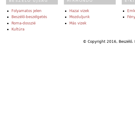
BESZÉLŐ ÚJSÁG
HÍRMONDÓ
E-K
Folyamatos jelen
Hazai vizek
Eml
Beszélő-beszélgetés
Mozduljunk
Fény
Roma-dosszié
Más vizek
Kultúra
© Copyright 2016, Beszélő. 