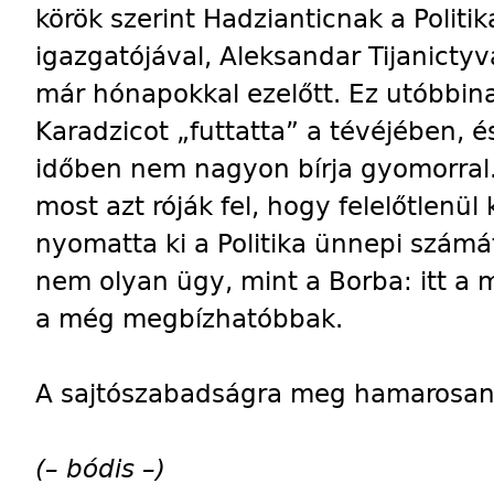
körök szerint Hadzianticnak a Politika
igazgatójával, Aleksandar Tijanictyv
már hónapokkal ezelőtt. Ez utóbbina
Karadzicot „futtatta” a tévéjében, é
időben nem nagyon bírja gyomorral.
most azt róják fel, hogy felelőtlen
nyomatta ki a Politika ünnepi számá
nem olyan ügy, mint a Borba: itt a
a még megbízhatóbbak.
A sajtószabadságra meg hamarosa
(– bódis –)