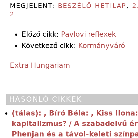
MEGJELENT:
BESZÉLŐ HETILAP
,
2
2
Előző cikk:
Pavlovi reflexek
Következő cikk:
Kormányváró
Extra Hungariam
HASONLÓ CIKKEK
(tálas): , Bíró Béla: , Kiss Ilona
kapitalizmus? / A szabadelvű é
Phenjan és a távol-keleti színp