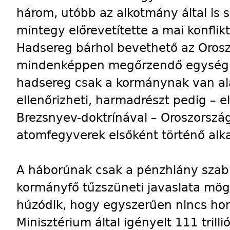
három, utóbb az alkotmány által is s
mintegy előrevetítette a mai konflik
Hadsereg bárhol bevethető az Orosz
mindenképpen megőrzendő egység 
hadsereg csak a kormánynak van al
ellenőrizheti, harmadrészt pedig – e
Brezsnyev-doktrínával – Oroszorsz
atomfegyverek elsőként történő al
A háborúnak csak a pénzhiány szab
kormányfő tűzszüneti javaslata mög
húzódik, hogy egyszerűen nincs ho
Minisztérium által igényelt 111 trill