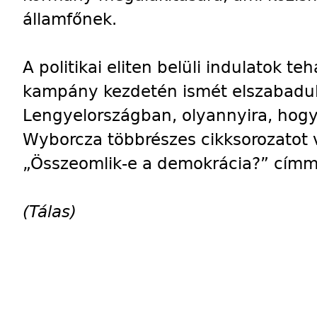
államfőnek.
A politikai eliten belüli indulatok te
kampány kezdetén ismét elszabadul
Lengyelországban, olyannyira, hogy
Wyborcza többrészes cikksorozatot v
„Összeomlik-e a demokrácia?” címm
(Tálas)