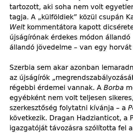
tartozott, aki soha nem volt egyetle
tagja. A „külföldiek” közül csupán 
Welt
kommentátora kapott dicséretet
újságírónak érdekes módon állandó r
állandó jövedelme – van egy horvát 
Szerbia sem akar azonban lemaradni
az újságírók „megrendszabályozásá
régebbi érdemei vannak. A
Borba
me
egyébként nem volt teljesen sikeres
szerkesztőség folytatni kívánja – a
P
következik. Dragan Hadzianticot, a P
igazgatóját távozásra szólította fel 