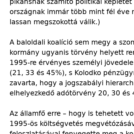
pikánsnak számító politikai képlet
országnak immár több mint fél éve 
lassan megszokottá válik.)
A baloldali koalíció sem megy a szo
kormány ugyanis törvény helyett r
1995-re érvényes személyi jövedelem
(21, 33 és 45%), s Kolodko pénzüg
zavarta, hogy a jogszabályi hierar
elhelyezkedő adótörvény 20, 30 és
Az államfő erre – hogy is tehetett 
1995-ös költségvetés megvétózásáv
feloszlatásával fenyegette meg a koa