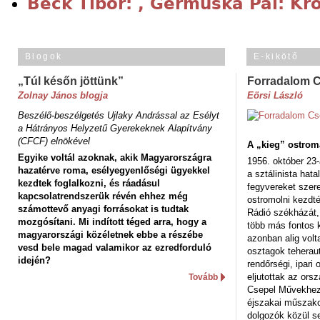
Beck Tibor: , Germuska Pál: Kr
Blogok
E-kikötő
„Túl későn jöttünk”
Forradalom 
Zolnay János blogja
Eörsi László
Beszélő-beszélgetés Ujlaky Andrással az Esélyt
a Hátrányos Helyzetű Gyerekeknek Alapítvány
(CFCF) elnökével
A „kieg” ostrom
Egyike voltál azoknak, akik Magyarországra
1956. október 23-
hazatérve roma, esélyegyenlőségi ügyekkel
a sztálinista hat
kezdtek foglalkozni, és ráadásul
fegyvereket szere
kapcsolatrendszerük révén ehhez még
ostromolni kezdt
számottevő anyagi forrásokat is tudtak
Rádió székházát,
mozgósítani. Mi indított téged arra, hogy a
több más fontos 
magyarországi közéletnek ebbe a részébe
azonban alig volt
vesd bele magad valamikor az ezredforduló
osztagok teheraut
idején?
rendőrségi, ipar
eljutottak az ors
Tovább
Csepel Művekhez 
éjszakai műszakot
dolgozók közül s