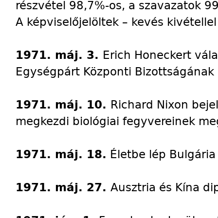
részvétel 98,7%-os, a szavazatok 99%
A képviselőjelöltek – kevés kivételle
1971. máj. 3.
Erich Honeckert vála
Egységpárt Központi Bizottságának e
1971. máj. 10.
Richard Nixon beje
megkezdi biológiai fegyvereinek me
1971. máj. 18.
Életbe lép Bulgária
1971. máj. 27.
Ausztria és Kína di