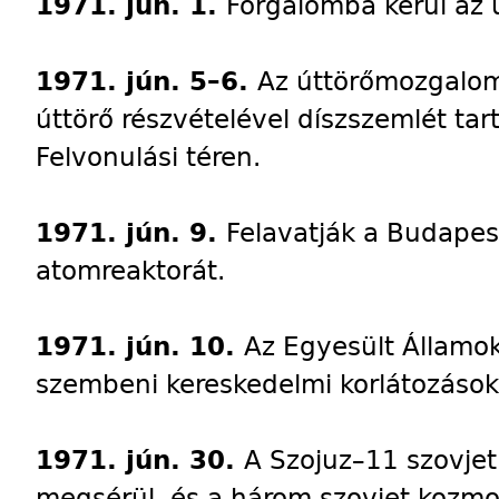
1971. jún. 1.
Forgalomba kerül az ú
1971. jún. 5–6.
Az úttörőmozgalom
úttörő részvételével díszszemlét ta
Felvonulási téren.
1971. jún. 9.
Felavatják a Budape
atomreaktorát.
1971. jún. 10.
Az Egyesült Államok
szembeni kereskedelmi korlátozások
1971. jún. 30.
A Szojuz–11 szovjet
megsérül, és a három szovjet kozmon