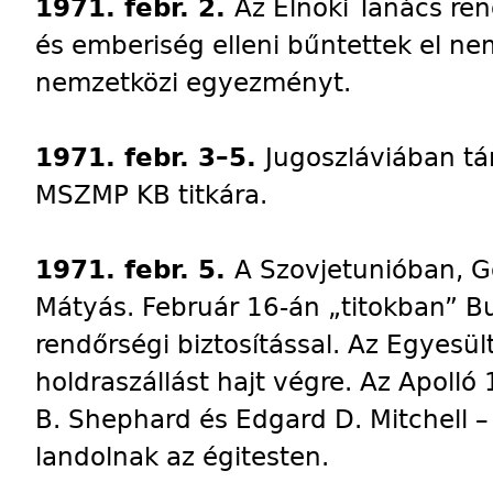
1971. febr. 2.
Az Elnöki Tanács ren
és emberiség elleni bűntettek el n
nemzetközi egyezményt.
1971. febr. 3–5.
Jugoszláviában tá
MSZMP KB titkára.
1971. febr. 5.
A Szovjetunióban, G
Mátyás. Február 16-án „titokban” B
rendőrségi biztosítással. Az Egyesül
holdraszállást hajt végre. Az Apolló
B. Shephard és Edgard D. Mitchell –
landolnak az égitesten.