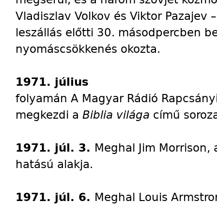
Vladiszlav Volkov és Viktor Pazajev –
leszállás előtti 30. másodpercben be
nyomáscsökkenés okozta.
1971. július
folyamán A Magyar Rádió Rapcsányi
megkezdi a
Biblia világa
című soroza
1971. júl. 3.
Meghal Jim Morrison,
hatású alakja.
1971. júl. 6.
Meghal Louis Armstron