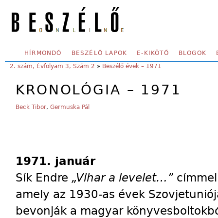
Skip to main content
SECONDARY MENU
HÍRMONDÓ
BESZÉLŐ LAPOK
E-KIKÖTŐ
BLOGOK
YOU ARE HERE:
2. szám, Évfolyam 3, Szám 2
»
Beszélő évek – 1971
KRONOLÓGIA – 1971
Beck Tibor
,
Germuska Pál
1971. január
Sík Endre
„Vihar a levelet…”
címmel 
amely az 1930-as évek Szovjetuniójár
bevonják a magyar könyvesboltokbó