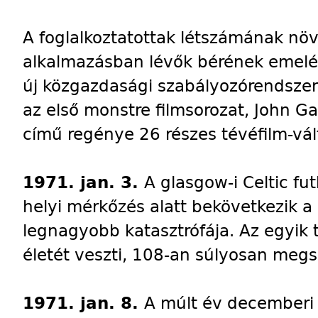
A foglalkoztatottak létszámának növ
alkalmazásban lévők bérének emelés
új közgazdasági szabályozórendszer
az első monstre filmsorozat, John G
című regénye 26 részes tévéfilm-vá
1971. jan. 3.
A glasgow-i Celtic fu
helyi mérkőzés alatt bekövetkezik a b
legnagyobb katasztrófája. Az egyik 
életét veszti, 108-an súlyosan meg
1971. jan. 8.
A múlt év decemberi 