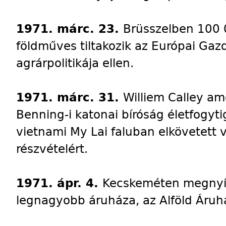
1971. márc. 23.
Brüsszelben 100 
földműves tiltakozik az Európai Ga
agrárpolitikája ellen.
1971. márc. 31.
Williem Calley am
Benning-i katonai bíróság életfogytigl
vietnami My Lai faluban elkövetett
részvételért.
1971. ápr. 4.
Kecskeméten megnyíli
legnagyobb áruháza, az Alföld Áruh