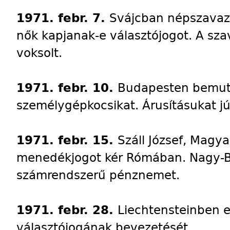
1971. febr. 7.
Svájcban népszavazá
nők kapjanak-e választójogot. A sz
voksolt.
1971. febr. 10.
Budapesten bemutat
személygépkocsikat. Árusításukat j
1971. febr. 15.
Száll József, Magy
menedékjogot kér Rómában. Nagy-Br
számrendszerű pénznemet.
1971. febr. 28.
Liechtensteinben e
választójogának bevezetését.