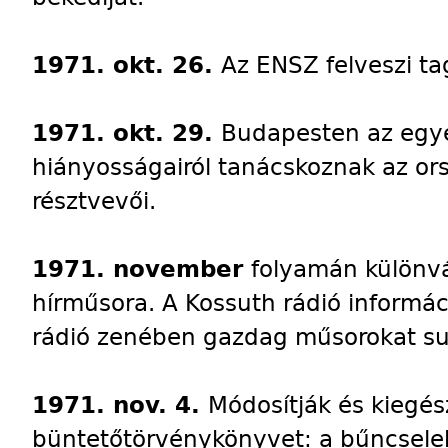
1971. okt. 26.
Az ENSZ felveszi ta
1971. okt. 29.
Budapesten az egy
hiányosságairól tanácskoznak az or
résztvevői.
1971. november
folyamán különvá
hírműsora. A Kossuth rádió informác
rádió zenében gazdag műsorokat su
1971. nov. 4.
Módosítják és kiegész
büntetőtörvénykönyvet: a bűncsele