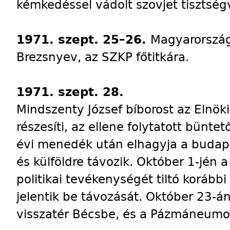
kémkedéssel vádolt szovjet tisztségv
1971. szept. 25–26.
Magyarországo
Brezsnyev, az SZKP főtitkára.
1971. szept. 28.
Mindszenty József bíborost az Elnö
részesíti, az ellene folytatott bünte
évi menedék után elhagyja a budap
és külföldre távozik. Október 1-jén a
politikai tevékenységét tiltó korább
jelentik be távozását. Október 23-
visszatér Bécsbe, és a Pázmáneumot 