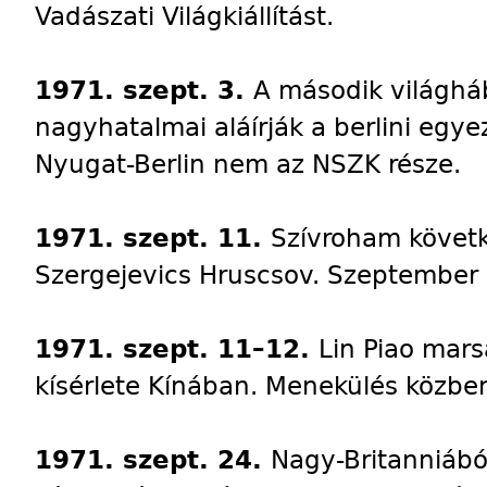
Vadászati Világkiállítást.
1971. szept. 3.
A második világhá
nagyhatalmai aláírják a berlini egy
Nyugat-Berlin nem az NSZK része.
1971. szept. 11.
Szívroham követ
Szergejevics Hruscsov. Szeptember 1
1971. szept. 11–12.
Lin Piao mars
kísérlete Kínában. Menekülés közben 
1971. szept. 24.
Nagy-Britanniábó