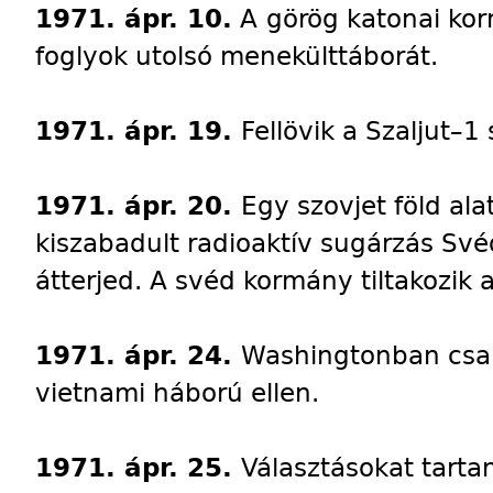
1971. ápr. 10.
A
görög katonai kor
foglyok utolsó menekülttáborát.
1971. ápr. 19.
Fellövik a Szaljut–1
1971. ápr. 20.
Egy szovjet föld al
kiszabadult radioaktív sugárzás Svéd
átterjed. A svéd kormány tiltakozik 
1971. ápr. 24.
Washingtonban csak
vietnami háború ellen.
1971. ápr. 25.
Választásokat tart