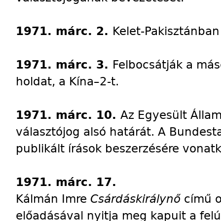
1971. márc. 2.
Kelet-Pakisztánban
1971. márc. 3.
Felbocsátják a más
holdat, a Kína–2-t.
1971. márc. 10.
Az Egyesült Álla
választójog alsó határát. A Bundes
publikált írások beszerzésére vonat
1971. márc. 17.
Kálmán Imre
Csárdáskirálynő
című o
előadásával nyitja meg kapuit a felú