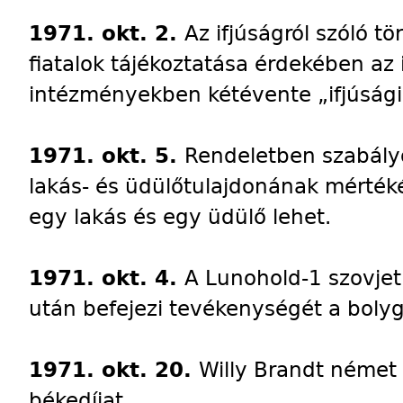
1971. okt. 2.
Az ifjúságról szóló t
fiatalok tájékoztatása érdekében a
intézményekben kétévente „ifjúsági 
1971. okt. 5.
Rendeletben szabályo
lakás- és üdülőtulajdonának mérték
egy lakás és egy üdülő lehet.
1971. okt. 4.
A Lunohold-1 szovjet
után befejezi tevékenységét a boly
1971. okt. 20.
Willy Brandt német 
békedíjat.