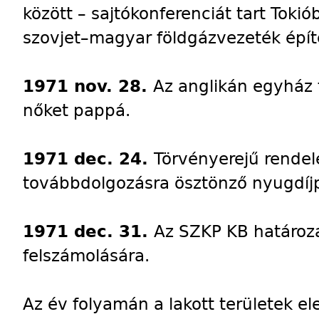
között – sajtókonferenciát tart Toki
szovjet–magyar földgázvezeték épít
1971 nov. 28.
Az anglikán egyház 
nőket pappá.
1971 dec. 24.
Törvényerejű rendel
továbbdolgozásra ösztönző nyugdíjp
1971 dec. 31.
Az SZKP KB határoza
felszámolására.
Az év folyamán a lakott területek el