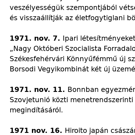
veszélyességük szempontjából vétsé
és visszaállítják az életfogytiglani 
1971. nov. 7.
Ipari létesítmények
„Nagy Októberi Szocialista Forradalo
Székesfehérvári Könnyűfémmű új s
Borsodi Vegyikombinát két új üzemét
1971. nov. 11.
Bonnban egyezmény
Szovjetunió közti menetrendszerinti
megindításáról.
1971 nov. 16.
Hiroito japán császá