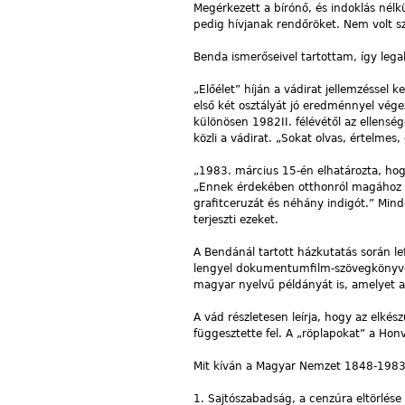
Megérkezett a bírónő, és indoklás nélkü
pedig hívjanak rendőröket. Nem volt sz
Benda ismerőseivel tartottam, így leg
„Előélet” híján a vádirat jellemzésse
első két osztályát jó eredménnyel vég
különösen 1982II. félévétől az ellenség
közli a vádirat. „Sokat olvas, értelme
„1983. március 15-én elhatározta, hog
„Ennek érdekében otthonról magához ve
grafitceruzát és néhány indigót.” Mind
terjeszti ezeket.
A Bendánál tartott házkutatás során le
lengyel dokumentumfilm-szövegkönyvet;
magyar nyelvű példányát is, amelyet a
A vád részletesen leírja, hogy az elké
függesztette fel. A „röplapokat” a Hon
Mit kíván a Magyar Nemzet 1848-198
1. Sajtószabadság, a cenzúra eltörlése