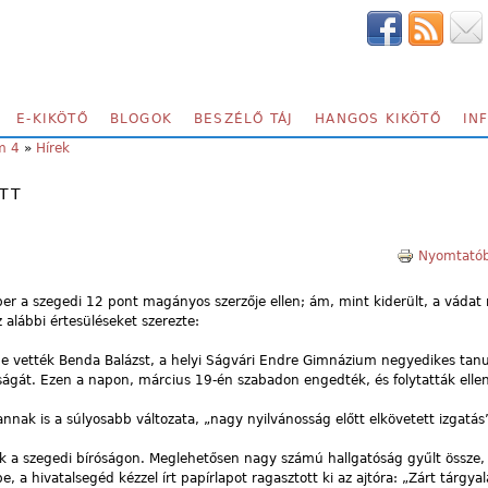
E-KIKÖTŐ
BLOGOK
BESZÉLŐ TÁJ
HANGOS KIKÖTŐ
IN
m 4
»
Hírek
TT
Nyomtatób
per a szegedi 12 pont magányos szerzője ellen; ám, mint kiderült, a váda
z alábbi értesüléseket szerezte:
 vették Benda Balázst, a helyi Ságvári Endre Gimnázium negyedikes tanul
ágát. Ezen a napon, március 19-én szabadon engedték, és folytatták ellene
annak is a súlyosabb változata, „nagy nyilvánosság előtt elkövetett izgatás
ák a szegedi bíróságon. Meglehetősen nagy számú hallgatóság gyűlt össze, 
a hivatalsegéd kézzel írt papírlapot ragasztott ki az ajtóra: „Zárt tárgyal