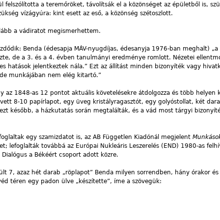
l felszólította a teremőröket, távolítsák el a közönséget az épületből is, s
ükség vízágyúra: kint esett az eső, a közönség szétoszlott.
alább a vádiratot megismerhettem.
l kezdődik: Benda (édesapja MÁV-nyugdíjas, édesanyja 1976-ban meghalt) „
ezte, de a 3. és a 4. évben tanulmányi eredménye romlott. Nézetei ellent
es hatások jelentkeztek nála.” Ezt az állítást minden bizonyíték vagy hivat
s, de munkájában nem elég kitartó.”
y az 1848-as 12 pontot aktuális követelésekre átdolgozza és több helyen k
tt 8-10 papírlapot, egy üveg kristályragasztót, egy golyóstollat, két dar
ezt később, a házkutatás során megtalálták, és a vád most tárgyi bizonyíté
foglaltak egy szamizdatot is, az AB Független Kiadónál megjelent
Munkások
 lefoglalták továbbá az Európai Nukleáris Leszerelés (END) 1980-as felh
 Dialógus a Békéért csoport adott közre.
szült 7, azaz hét darab „röplapot” Benda milyen sorrendben, hány órakor és
véd téren egy padon ülve „készítette”, íme a szövegük:
3