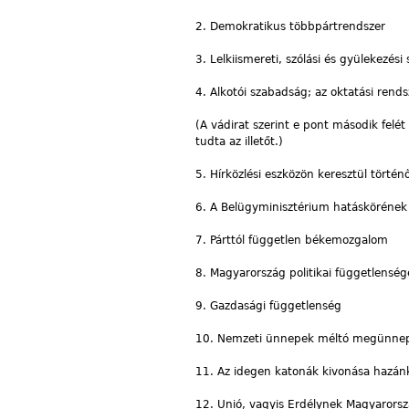
2. Demokratikus többpártrendszer
3. Lelkiismereti, szólási és gyülekezés
4. Alkotói szabadság; az oktatási ren
(A vádirat szerint e pont második felét
tudta az illetőt.)
5. Hírközlési eszközön keresztül tört
6. A Belügyminisztérium hatáskörének
7. Párttól független békemozgalom
8. Magyarország politikai függetlenség
9. Gazdasági függetlenség
10. Nemzeti ünnepek méltó megünnep
11. Az idegen katonák kivonása hazán
12. Unió, vagyis Erdélynek Magyarorsz