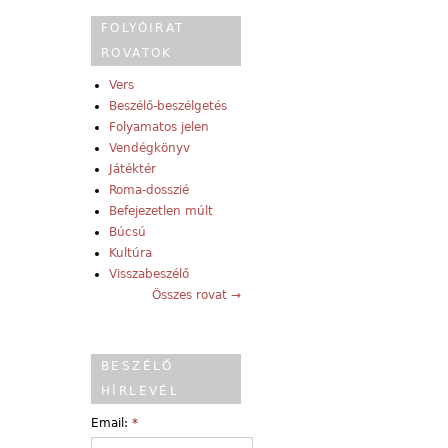
FOLYÓIRAT
ROVATOK
Vers
Beszélő-beszélgetés
Folyamatos jelen
Vendégkönyv
Játéktér
Roma-dosszié
Befejezetlen múlt
Búcsú
Kultúra
Visszabeszélő
Összes rovat →
BESZÉLŐ
HÍRLEVÉL
Email:
*