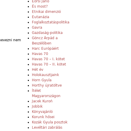
Eörsi Janó
És most?
Etnikai dimenzió
Eutanázia
Foglalkoztatáspolitika
Gavra
Gazdaság-politika
Göncz Árpád a
egnevezni nem
Beszélőben
Harc Európáért
Havas 70
Havas 70 – I. kötet
Havas 70 – II. kötet
Hét év
Holokausztjaink
Horn Gyula
Horthy újratöltve
Ítélet
Magyarországon
Jacek Kuroń
Jobbik
Könyvajánló
Korunk hősei
Kozák Gyula posztok
Levéltári zabrálás