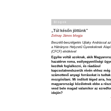
Blogok
„Túl későn jöttünk”
Zolnay János blogja
Beszélő-beszélgetés Ujlaky Andrással az
a Hátrányos Helyzetű Gyerekeknek Alapí
(CFCF) elnökével
Egyike voltál azoknak, akik Magyarors
hazatérve roma, esélyegyenlőségi ügy
kezdtek foglalkozni, és ráadásul
kapcsolatrendszerük révén ehhez még
számottevő anyagi forrásokat is tudtak
mozgósítani. Mi indított téged arra, ho
magyarországi közéletnek ebbe a rész
vesd bele magad valamikor az ezredfo
idején?