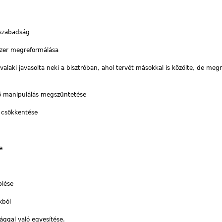
i szabadság
dszer megreformálása
 valaki javasolta neki a bisztróban, ahol tervét másokkal is közölte, de m
énő manipulálás megszüntetése
 csökkentése
e
lése
kból
ággal való egyesítése.