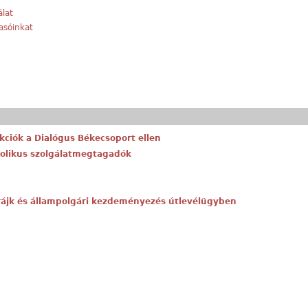
álat
vasóinkat
akciók a Dialógus Békecsoport ellen
atolikus szolgálatmegtagadók
trájk és állampolgári kezdeményezés útlevélügyben