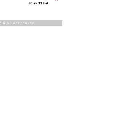
10 év 33 hét
élő a Facebookon