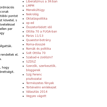
Liberalizmus a 3K-ban
LMPM
ordinációs
Menekültügy
ácsnak
Nekrológ
 többi pontot
Oktatáspolitika
t követel, s
op-ed
öveteléssel
Összetorlódott idő
ellen per
Ottilia 70 a FUGA-ban
ogy
Párizs 11/13
Quaestor-botrány
Roma-dosszié
llgatták.
Romák és politika
Solt Ottilia 70
 rendeltek el.
Szabad-e zsidózni?
a.
SZDSZ
Szerzők, szerkesztők,
k, hogy
bloggerek
rettségit.
Szijj Ferenc
piszkozatai
Természetes fények
Történelmi emlékezet
Választás 2014
Vegyes vágott