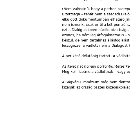
(Nem valószínű, hogy a perben szerepet
Bizottsága – tehát nem a szegedi Dial
elküldött dokumentumban elhatárolják m
nem ismerik, csak erről a két pontról 
ezt a Dialógus koordinációs bizottsága 
azonos, ha némileg átfogalmazva is – sz
készül, de nem tartalmaz állásfoglalá
leszögezze, a vádlott nem a Dialógust ké
A per késő délutánig tartott. A vádlott
Az ítélet
hat hónapi börtönbüntetés két
Meg kell fizetnie a vádlottnak – vagy éd
A Ságvári Gimnázium még nem döntött B.
kizárják az ország összes középiskoláj