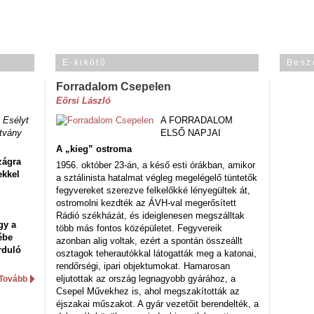
E-kikötő
Besz
Forradalom Csepelen
Eörsi László
 Esélyt
A FORRADALOM
tvány
ELSŐ NAPJAI
A „kieg” ostroma
zágra
1956. október 23-án, a késő esti órákban, amikor
ekkel
a sztálinista hatalmat végleg megelégelő tüntetők
fegyvereket szerezve felkelőkké lényegültek át,
ostromolni kezdték az ÁVH-val megerősített
Rádió székházát, és ideiglenesen megszálltak
gy a
több más fontos középületet. Fegyvereik
ébe
azonban alig voltak, ezért a spontán összeállt
rduló
osztagok teherautókkal látogatták meg a katonai,
rendőrségi, ipari objektumokat. Hamarosan
eljutottak az ország legnagyobb gyárához, a
Tovább
Csepel Művekhez is, ahol megszakították az
éjszakai műszakot. A gyár vezetőit berendelték, a