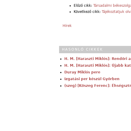
Előző cikk:
Társadalmi békeszolg
Következő cikk:
Tájékoztatjuk ol
Hírek
HASONLÓ CIKKEK
H. M. [Haraszti Miklós]: Rendőri 
H. M. [Haraszti Miklós]: Újabb k
Duray Miklós pere
Izgatási per készül Győrben
(szeg) [Kőszeg Ferenc]: Éhségsz