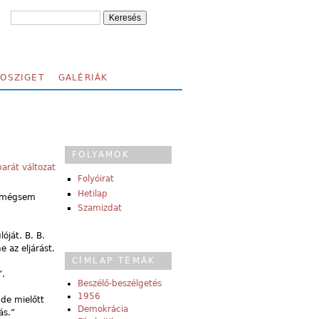
FOSZIGET
GALÉRIÁK
FOLYAMOK
arát változat
Folyóirat
Hetilap
t mégsem
Szamizdat
óját. B. B.
 az eljárást.
CÍMLAP TÉMÁK
”.
Beszélő-beszélgetés
1956
de mielőtt
Demokrácia
ás.”