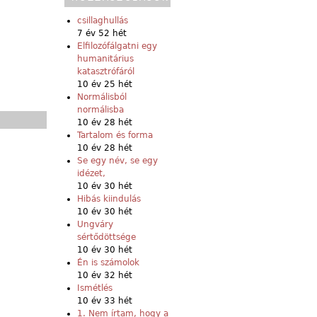
csillaghullás
7 év 52 hét
Elfilozófálgatni egy
humanitárius
katasztrófáról
10 év 25 hét
Normálisból
normálisba
10 év 28 hét
Tartalom és forma
10 év 28 hét
Se egy név, se egy
idézet,
10 év 30 hét
Hibás kiindulás
10 év 30 hét
Ungváry
sértődöttsége
10 év 30 hét
Én is számolok
10 év 32 hét
Ismétlés
10 év 33 hét
1. Nem írtam, hogy a