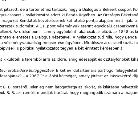
 játszott, de a történethez tartozik, hogy a Dialógus a Békéért csoport Ko
ógus-csoport – nyilatkozatot adott ki Benda ügyében. Az Országos Béketan
agukat Bendától, követeléseinek két utolsó pontja alapján; mint írják, a
szereztek tudomást. A 11. pont véleményük szerint egyoldalú csapatkivonás
ellenzi. Az utolsó pont – amely egyébként, akárcsak az előző, az 1848-as k
intén ellentétes a Dialógus nézeteivel. A nyilatkozat tud róla, hogy Benda 
st a véleményszabadság megsértése ügyében. Mindössze arra szorítkozik, h
pviseli, s politikai nyilatkozatot tegyen a két érintett kérdésben.)
at kiküldték a teremből arra az időre, amíg édesapját és osztályfőnökét kiha
évi próbaidőre felfüggesztve.
E
két év időtartamára pártfogói felügyeletet
esapjának? – a 2367 Ft eljárási költséget, amely jórészt az írásszakértő díj
 B. sorsáról. Jelenleg nem látogathatja az iskolát, és kilátásba helyezté
ából. B. B. azt reméli, mondják barátai, hogy megengedik számára a magáné