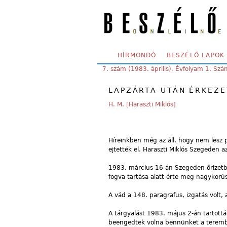
Skip to main content
SECONDARY MENU
HÍRMONDÓ
BESZÉLŐ LAPOK
YOU ARE HERE:
7. szám (1983. április), Évfolyam 1, Szá
LAPZÁRTA UTÁN ÉRKEZE
H. M. [Haraszti Miklós]
Híreinkben még az áll, hogy nem lesz 
ejtették el. Haraszti Miklós Szegeden a
1983. március 16-án Szegeden őrizetbe
fogva tartása alatt érte meg nagykorús
A vád a 148. paragrafus, izgatás volt, 
A tárgyalást 1983. május 2-án tartott
beengedtek volna bennünket a terembe, 