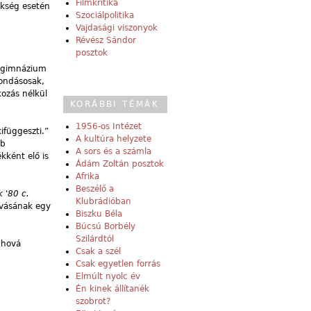
Filmkritika
zükség esetén
Szociálpolitika
Vajdasági viszonyok
Révész Sándor
posztok
a gimnázium
mondásosak,
kozás nélkül
KORÁBBI TÉMÁK
1956-os Intézet
ifüggeszti.”
A kultúra helyzete
ab
A sors és a számla
kként elő is
Ádám Zoltán posztok
Afrika
Beszélő a
 '80 c.
Klubrádióban
ívásának egy
Biszku Béla
Búcsú Borbély
Szilárdtól
 hová
Csak a szél
Csak egyetlen forrás
Elmúlt nyolc év
Én kinek állítanék
szobrot?