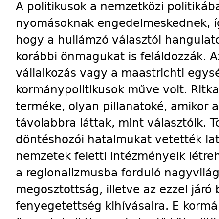
A politikusok a nemzetközi politikába
nyomásoknak engedelmeskednek, íg
hogy a hullámzó választói hangula
korábbi önmagukat is feláldozzák. 
vállalkozás vagy a maastrichti eg
kormánypolitikusok műve volt. Ritka
terméke, olyan pillanatoké, amikor a
távolabbra láttak, mint választóik. 
döntéshozói hatalmukat vetették la
nemzetek feletti intézményeik létr
a regionalizmusba forduló nagyvilág
megosztottság, illetve az ezzel járó 
fenyegetettség kihívásaira. E kormá