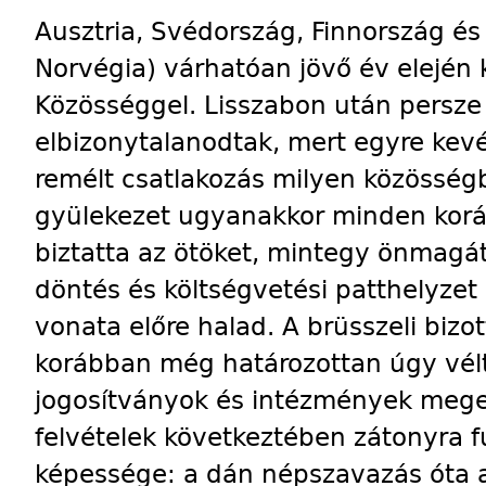
Ausztria, Svédország, Finnország és 
Norvégia) várhatóan jövő év elején k
Közösséggel. Lisszabon után persze 
elbizonytalanodtak, mert egyre kev
remélt csatlakozás milyen közösségbe
gyülekezet ugyanakkor minden korá
biztatta az ötöket, mintegy önmagá
döntés és költségvetési patthelyzet
vonata előre halad. A brüsszeli bizo
korábban még határozottan úgy vélt
jogosítványok és intézmények meger
felvételek következtében zátonyra f
képessége: a dán népszavazás óta 