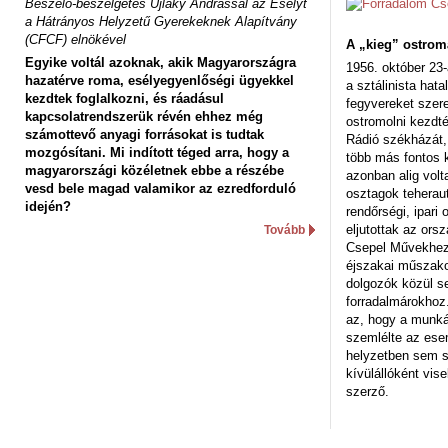
Beszélő-beszélgetés Ujlaky Andrással az Esélyt
a Hátrányos Helyzetű Gyerekeknek Alapítvány
(CFCF) elnökével
A „kieg” ostrom
Egyike voltál azoknak, akik Magyarországra
1956. október 23-
hazatérve roma, esélyegyenlőségi ügyekkel
a sztálinista hat
kezdtek foglalkozni, és ráadásul
fegyvereket szere
kapcsolatrendszerük révén ehhez még
ostromolni kezdt
számottevő anyagi forrásokat is tudtak
Rádió székházát,
mozgósítani. Mi indított téged arra, hogy a
több más fontos 
magyarországi közéletnek ebbe a részébe
azonban alig volt
vesd bele magad valamikor az ezredforduló
osztagok teheraut
idején?
rendőrségi, ipar
eljutottak az ors
Tovább
Csepel Művekhez 
éjszakai műszakot
dolgozók közül s
forradalmárokhoz.
az, hogy a munk
szemlélte az es
helyzetben sem s
kívülállóként vise
szerző.