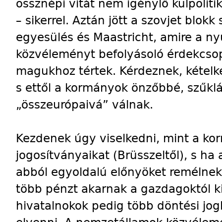
össznépi vitát nem igénylő külpoliti
– sikerrel. Aztán jött a szovjet blok
egyesülés és Maastricht, amire a n
közvéleményt befolyásoló érdekcsopo
magukhoz tértek. Kérdeznek, kétel
s ettől a kormányok önzőbbé, szűkl
„összeurópaivá” válnak.
Kezdenek úgy viselkedni, mint a kor
jogosítványaikat (Brüsszeltől), s ha
abból egyoldalú előnyöket remélne
több pénzt akarnak a gazdagoktól kic
hivatalnokok pedig több döntési jog