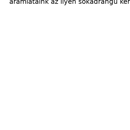
áramlataink az ilyen sokadrangú k