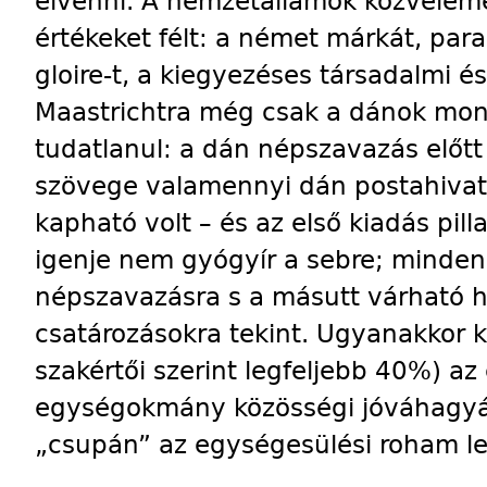
elvenni. A nemzetállamok közvélem
értékeket félt: a német márkát, para
gloire-t, a kiegyezéses társadalmi é
Maastrichtra még csak a dánok mo
tudatlanul: a dán népszavazás elő
szövege valamennyi dán postahivat
kapható volt – és az első kiadás pilla
igenje nem gyógyír a sebre; mindenk
népszavazásra s a másutt várható 
csatározásokra tekint. Ugyanakkor 
szakértői szerint legfeljebb 40%) az
egységokmány közösségi jóváhagyás
„csupán” az egységesülési roham le