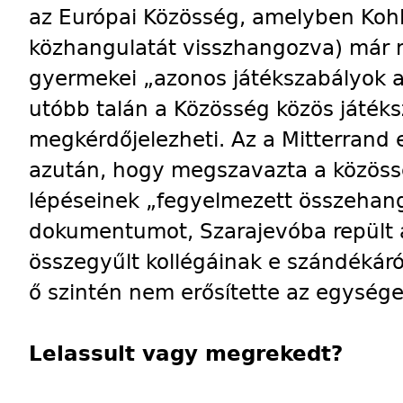
az Európai Közösség, amelyben Kohl 
közhangulatát visszhangozva) már 
gyermekei „azonos játékszabályok al
utóbb talán a Közösség közös játéksz
megkérdőjelezheti. Az a Mitterrand 
azután, hogy megszavazta a közösség
lépéseinek „fegyelmezett összehang
dokumentumot, Szarajevóba repült 
összegyűlt kollégáinak e szándékáról 
ő szintén nem erősítette az egység
Lelassult vagy megrekedt?