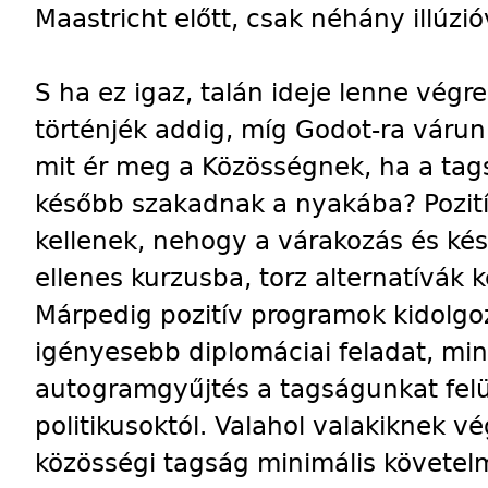
Maastricht előtt, csak néhány illúzi
S ha ez igaz, talán ideje lenne végr
történjék addig, míg Godot-ra váru
mit ér meg a Közösségnek, ha a tag
később szakadnak a nyakába? Pozití
kellenek, nehogy a várakozás és kés
ellenes kurzusba, torz alternatívák k
Márpedig pozitív programok kidolg
igényesebb diplomáciai feladat, mint
autogramgyűjtés a tagságunkat felü
politikusoktól. Valahol valakiknek v
közösségi tagság minimális követel