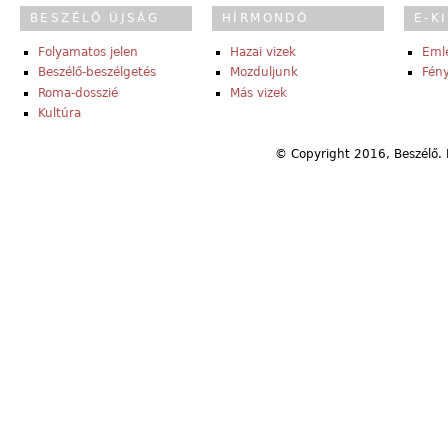
BESZÉLŐ ÚJSÁG
HÍRMONDÓ
E-K
Folyamatos jelen
Hazai vizek
Eml
Beszélő-beszélgetés
Mozduljunk
Fény
Roma-dosszié
Más vizek
Kultúra
© Copyright 2016, Beszélő. 