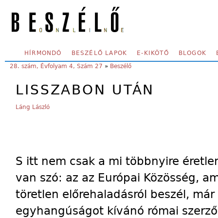
Skip to main content
SECONDARY MENU
HÍRMONDÓ
BESZÉLŐ LAPOK
E-KIKÖTŐ
BLOGOK
YOU ARE HERE:
28. szám, Évfolyam 4, Szám 27
»
Beszélő
LISSZABON UTÁN
Láng László
S itt nem csak a mi többnyire éretl
van szó: az az Európai Közösség, a
töretlen előrehaladásról beszél, már
egyhangúságot kívánó római szerző