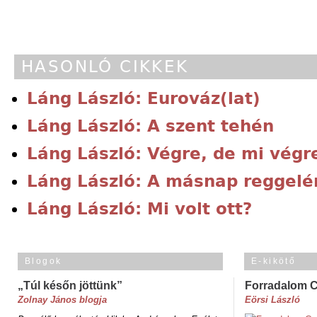
HASONLÓ CIKKEK
Láng László: Eurováz(lat)
Láng László: A szent tehén
Láng László: Végre, de mi végr
Láng László: A másnap reggelé
Láng László: Mi volt ott?
Blogok
E-kikötő
„Túl későn jöttünk”
Forradalom 
Zolnay János blogja
Eörsi László