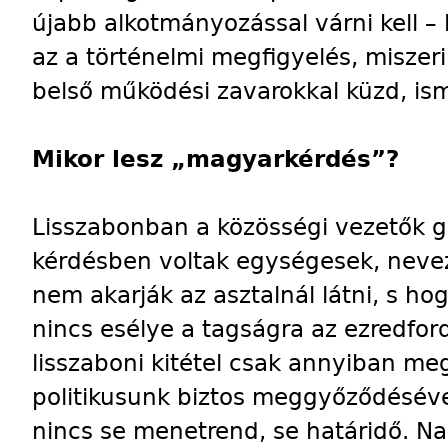
újabb alkotmányozással várni kell –
az a történelmi megfigyelés, miszeri
belső működési zavarokkal küzd, is
Mikor lesz „magyarkérdés”?
Lisszabonban a közösségi vezetők gy
kérdésben voltak egységesek, neve
nem akarják az asztalnál látni, s h
nincs esélye a tagságra az ezredford
lisszaboni kitétel csak annyiban me
politikusunk biztos meggyőződéséve
nincs se menetrend, se határidő. Na