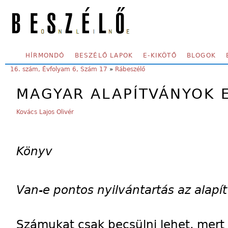
Skip to main content
SECONDARY MENU
HÍRMONDÓ
BESZÉLŐ LAPOK
E-KIKÖTŐ
BLOGOK
YOU ARE HERE:
16. szám, Évfolyam 6, Szám 17
»
Rábeszélő
MAGYAR ALAPÍTVÁNYOK 
Kovács Lajos Olivér
Könyv
Van-e pontos nyilvántartás az alapí
Számukat csak becsülni lehet, mert