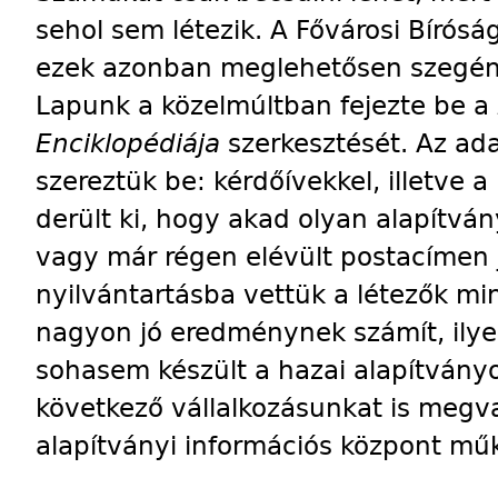
sehol sem létezik. A Fővárosi Bíróság
ezek azonban meglehetősen szegénye
Lapunk a közelmúltban fejezte be a
Enciklopédiája
szerkesztését. Az ad
szereztük be: kérdőívekkel, illetve a
derült ki, hogy akad olyan alapítvá
vagy már régen elévült postacímen
nyilvántartásba vettük a létezők mi
nagyon jó eredménynek számít, ily
sohasem készült a hazai alapítványok
következő vállalkozásunkat is megva
alapítványi információs központ mű