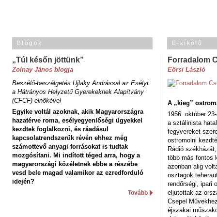
Blogok
E-kikötő
„Túl későn jöttünk”
Forradalom 
Zolnay János blogja
Eörsi László
Beszélő-beszélgetés Ujlaky Andrással az Esélyt
a Hátrányos Helyzetű Gyerekeknek Alapítvány
(CFCF) elnökével
A „kieg” ostrom
Egyike voltál azoknak, akik Magyarországra
1956. október 23-
hazatérve roma, esélyegyenlőségi ügyekkel
a sztálinista hat
kezdtek foglalkozni, és ráadásul
fegyvereket szere
kapcsolatrendszerük révén ehhez még
ostromolni kezdt
számottevő anyagi forrásokat is tudtak
Rádió székházát,
mozgósítani. Mi indított téged arra, hogy a
több más fontos 
magyarországi közéletnek ebbe a részébe
azonban alig volt
vesd bele magad valamikor az ezredforduló
osztagok teheraut
idején?
rendőrségi, ipar
eljutottak az ors
Tovább
Csepel Művekhez 
éjszakai műszakot