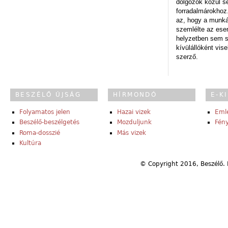
dolgozók közül s
forradalmárokhoz.
az, hogy a munk
szemlélte az es
helyzetben sem s
kívülállóként vise
szerző.
BESZÉLŐ ÚJSÁG
HÍRMONDÓ
E-K
Folyamatos jelen
Hazai vizek
Eml
Beszélő-beszélgetés
Mozduljunk
Fény
Roma-dosszié
Más vizek
Kultúra
© Copyright 2016, Beszélő. 