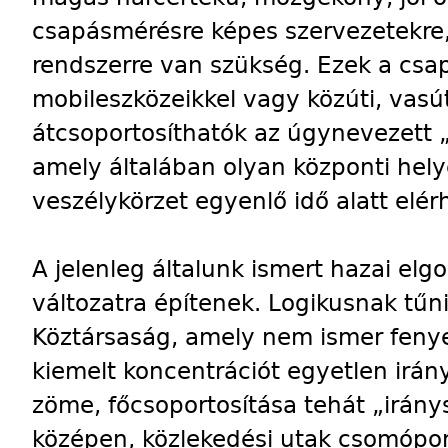
csapásmérésre képes szervezetekre,
rendszerre van szükség. Ezek a csap
mobileszközeikkel vagy közúti, vasúti
átcsoportosíthatók az úgynevezett „
amely általában olyan központi hel
veszélykörzet egyenlő idő alatt elér
A jelenleg általunk ismert hazai el
változatra építenek. Logikusnak tűn
Köztársaság, amely nem ismer feny
kiemelt koncentrációt egyetlen irá
zöme, főcsoportosítása tehát „irán
középen, közlekedési utak csomópon