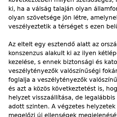
ki, ha a válság talaján olyan államf
olyan szövetsége jön létre, amelyne
veszélyeztetik a térséget s ezen bel
Az eltelt egy esztendő alatt az orsz
konszenzus alakult ki az ilyen kétl
kezelése, s ennek biztonsági és kat
veszélytényezők valószínűségi foká
foglalja a veszélytényezők valószí
és azt a közös következtetést is, ho
helyzet visszaállítása, de legalábbi
adott szinten. A végzetes helyzete
megelőzi új ellenségek megjelenésé