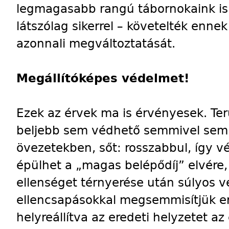
legmagasabb rangú tábornokaink is 
látszólag sikerrel – követelték enne
azonnali megváltoztatását.
Megállítóképes védelmet!
Ezek az érvek ma is érvényesek. Ter
beljebb sem védhető semmivel sem j
övezetekben, sőt: rosszabbul, így 
épülhet a „magas belépődíj” elvére, 
ellenséget térnyerése után súlyos ve
ellencsapásokkal megsemmisítjük ere
helyreállítva az eredeti helyzetet a