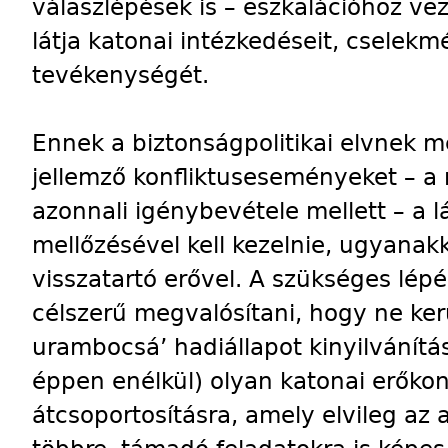
válaszlépések is – eszkalációhoz vez
látja katonai intézkedéseit, cselekmé
tevékenységét.
Ennek a biztonságpolitikai elvnek 
jellemző konfliktuseseményeket – 
azonnali igénybevétele mellett – a 
mellőzésével kell kezelnie, ugyanak
visszatartó erővel. A szükséges lép
célszerű megvalósítani, hogy ne ker
urambocsá’ hadiállapot kinyilvánítá
éppen enélkül) olyan katonai erőko
átcsoportosításra, amely elvileg az 