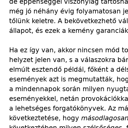
de éppenséggel viszonylag tartósnak
még jó néhány évig folyamatosan je
tőlünk keletre. A bekövetkezhető 
állapot, és ezek a kemény garanciá
Ha ez így van, akkor nincsen mód to
helyzet jelen van, s a válaszokra bá
elmúlt esztendő példái, főként a dél
események azt is megmutatták, hogy
a mindennapok során milyen nyugta
eseményekkel, netán provokációkka
a lehetséges forgatókönyvek. Az már
következtetése, hogy
másodlagosa
következtében milyen szélsőséges, 