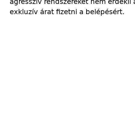
agresszív rendszereket nem érdekli 
exkluzív árat fizetni a belépésért.