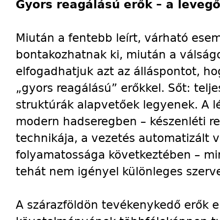
Gyors reagálású erők – a leveg
Miután a fentebb leírt, várható ese
bontakozhatnak ki, miután a válságo
elfogadhatjuk azt az álláspontot, 
„gyors reagálású” erőkkel. Sőt: telje
struktúrák alapvetőek legyenek. A l
modern hadseregben – készenléti r
technikája, a vezetés automatizált vo
folyamatossága következtében – min
tehát nem igényel különleges szerve
A szárazföldön tevékenykedő erők e