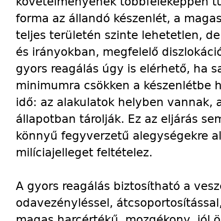
követelményének többféleképpen tu
forma az állandó készenlét, a magas 
teljes területén szinte lehetetlen, 
és irányokban, megfelelő diszlokáci
gyors reagálás úgy is elérhető, ha s
minimumra csökken a készenlétbe h
idő: az alakulatok helyben vannak, 
állapotban tárolják. Ez az eljárás se
könnyű fegyverzetű alegységekre al
milíciajelleget feltételez.
A gyors reagálás biztosítható a vesz
odavezényléssel, átcsoportosítással
magas harcértékű, mozgékony, jól ö