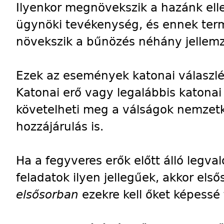
Ilyenkor megnövekszik a hazánk ellen
ügynöki tevékenység, és ennek term
növekszik a bűnözés néhány jellemz
Ezek az események katonai válaszlé
Katonai erő vagy legalábbis katonai
követelheti meg a válságok nemzetk
hozzájárulás is.
Ha a fegyveres erők előtt álló legva
feladatok ilyen jellegűek, akkor el
elsősorban
ezekre kell őket képessé 