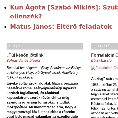
Kun Ágota [Szabó Miklós]: Szub
ellenzék?
Matus János: Eltérő feladatok
Blogok
E-kikötő
„Túl későn jöttünk”
Forradalom 
Zolnay János blogja
Eörsi László
Beszélő-beszélgetés Ujlaky Andrással az Esélyt
a Hátrányos Helyzetű Gyerekeknek Alapítvány
(CFCF) elnökével
A „kieg” ostrom
Egyike voltál azoknak, akik Magyarországra
1956. október 23-
hazatérve roma, esélyegyenlőségi ügyekkel
a sztálinista hat
kezdtek foglalkozni, és ráadásul
fegyvereket szere
kapcsolatrendszerük révén ehhez még
ostromolni kezdt
számottevő anyagi forrásokat is tudtak
Rádió székházát,
mozgósítani. Mi indított téged arra, hogy a
több más fontos 
magyarországi közéletnek ebbe a részébe
azonban alig volt
vesd bele magad valamikor az ezredforduló
osztagok teheraut