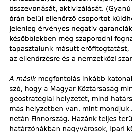
összevonását, aktivizálását. (Gyan
órán belül ellenőrző csoportot küldh
jelenleg érvényes negatív garanciák
későbbiekben még szaporodni fognak
tapasztalunk másutt erőfitogtatást
az ellenőrzésre és a nemzetközi sz
A másik
megfontolás inkább katonai 
szó, hogy a Magyar Köztársaság min
geostratégiai helyzetét, mind határs
más helyzetben van, mint mondjuk Au
netán Finnország. Hazánk teljes terü
határzónákban nagyvárosok, ipari k