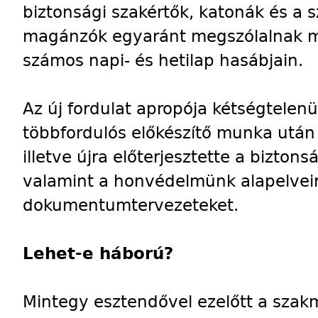
biztonsági szakértők, katonák és a
magánzók egyaránt megszólalnak 
számos napi- és hetilap hasábjain.
Az új fordulat apropója kétségtelen
többfordulós előkészítő munka után
illetve újra előterjesztette a biztons
valamint a honvédelmünk alapelveir
dokumentumtervezeteket.
Lehet-e háború?
Mintegy esztendővel ezelőtt a szak