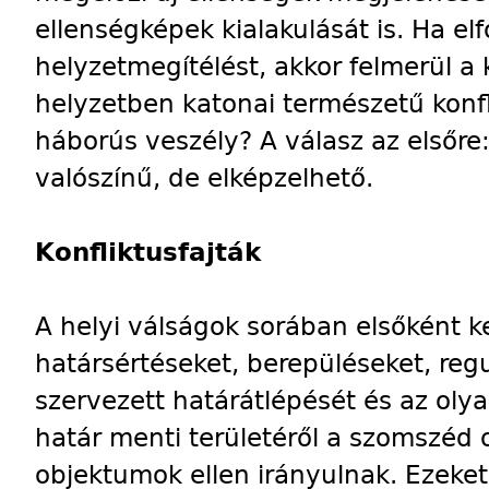
ellenségképek kialakulását is. Ha el
helyzetmegítélést, akkor felmerül a 
helyzetben katonai természetű konflik
háborús veszély? A válasz az elsőre
valószínű, de elképzelhető.
Konfliktusfajták
A helyi válságok sorában elsőként ke
határsértéseket, berepüléseket, re
szervezett határátlépését és az oly
határ menti területéről a szomszéd 
objektumok ellen irányulnak. Ezeke