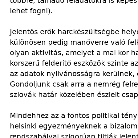
többre, támadó feladatokra is képes 
lehet fogni).
Jelentős erők harckészültségbe hely
különösen pedig manőverre való fel
olyan aktivitás, amelyet a mai kor h
korszerű felderítő eszközök szinte 
az adatok nyilvánosságra kerülnek, 
Gondoljunk csak arra a nemrég felr
szlovák határ közelében észlelt csa
Mindehhez az a fontos politikai tény
helsinki egyezményeknek a bizalom
rendszabályai szigorúan tiltják jelen