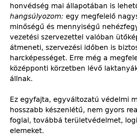
honvédség mai állapotában is lehet
hangsúlyozom:
egy megfelelő nagy
minőségű és mennyiségű nehézfegyve
vezetési szervezettel valóban ütőké
átmeneti, szervezési időben is bizto
harcképességet. Erre még a megfelel
középponti körzetben lévő laktanyák
állnak.
Ez egyfajta, egyváltozatú védelmi m
hosszabb készenlétű, nem gyors re
foglal, továbbá területvédelmet, log
elemeket.