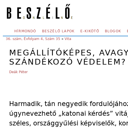
Skip to main content
SECONDARY MENU
HÍRMONDÓ
BESZÉLŐ LAPOK
E-KIKÖTŐ
BLOGOK
YOU ARE HERE:
36. szám, Évfolyam 4, Szám 35
»
Vita
MEGÁLLÍTÓKÉPES, AVAG
SZÁNDÉKOZÓ VÉDELEM?
Deák Péter
Harmadik, tán negyedik fordulójáho
úgynevezhető „katonai kérdés” vitáj
széles, országgyűlési képviselők, k