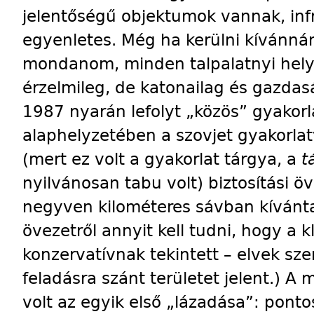
jelentőségű objektumok vannak, infr
egyenletes. Még ha kerülni kívánnám
mondanom, minden talpalatnyi hel
érzelmileg, de katonailag és gazdas
1987 nyarán lefolyt „közös” gyakor
alaphelyzetében a szovjet gyakorla
(mert ez volt a gyakorlat tárgya, a
t
nyilvánosan tabu volt) biztosítási ö
negyven kilométeres sávban kívánta k
övezetről annyit kell tudni, hogy a 
konzervatívnak tekintett – elvek sze
feladásra szánt területet jelent.) A
volt az egyik első „lázadása”: ponto