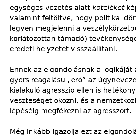
egységes vezetés alatt
köteléket
ké
valamint feltöltve, hogy politikai dö
legyen megjelenni a veszélykörzetbe
korlátozottan támadó) tevékenységge
eredeti helyzetet visszaállítani.
Ennek az elgondolásnak a logikáját 
gyors reagálású „erő” az úgyneveze
kialakuló agresszió ellen is hatékony
veszteséget okozni, és a nemzetk
lépéséig megfékezni az agresszort.
Még inkább igazolja ezt az elgondolá