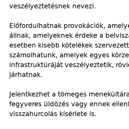
veszélyeztetésnek nevezi.
Előfordulhatnak provokációk, amelye
állnak, amelyeknek érdeke a belviszá
esetben kisebb kötelékek szervezet
számolhatunk, amelyek egyes körze
infrastruktúráját veszélyeztetik, röv
járhatnak.
Jelentkezhet a tömeges menekültár
fegyveres üldözés vagy ennek ellen
visszahurcolás kísérlete is.