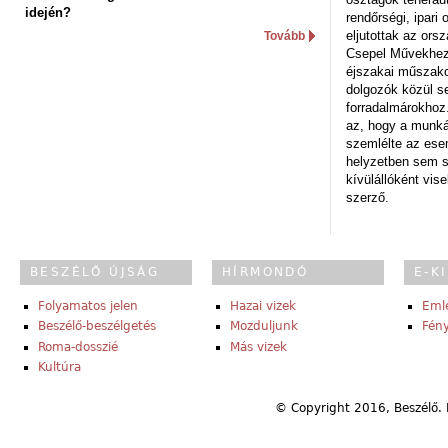
idején?
rendőrségi, ipar
eljutottak az ors
Tovább
Csepel Művekhez 
éjszakai műszakot
dolgozók közül s
forradalmárokhoz.
az, hogy a munk
szemlélte az es
helyzetben sem s
kívülállóként vise
szerző.
BESZÉLŐ ÚJSÁG
HÍRMONDÓ
E-K
Folyamatos jelen
Hazai vizek
Eml
Beszélő-beszélgetés
Mozduljunk
Fény
Roma-dosszié
Más vizek
Kultúra
© Copyright 2016, Beszélő. 