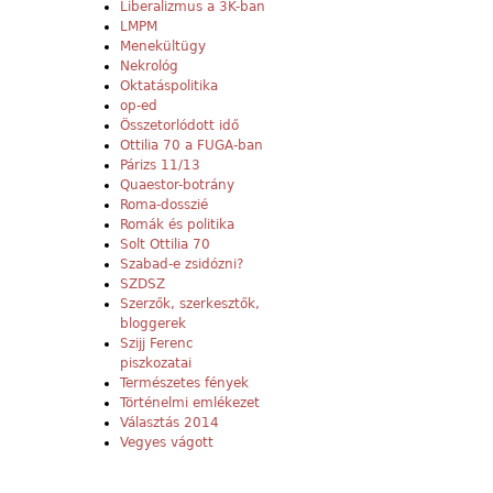
Liberalizmus a 3K-ban
LMPM
Menekültügy
Nekrológ
Oktatáspolitika
op-ed
Összetorlódott idő
Ottilia 70 a FUGA-ban
Párizs 11/13
Quaestor-botrány
Roma-dosszié
Romák és politika
Solt Ottilia 70
Szabad-e zsidózni?
SZDSZ
Szerzők, szerkesztők,
bloggerek
Szijj Ferenc
piszkozatai
Természetes fények
Történelmi emlékezet
Választás 2014
Vegyes vágott