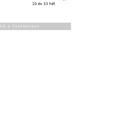
10 év 33 hét
élő a Facebookon