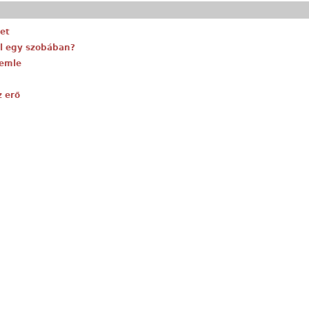
zet
el egy szobában?
zemle
 erő