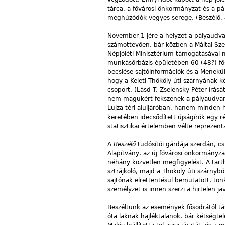
tárca, a fővárosi önkormányzat és a p
meghúzódók vegyes serege. (Beszélő, 
November 1-jére a helyzet a pályaudv
számottevően, bár közben a Máltai Szer
Népjóléti Minisztérium támogatásával 
munkásőrbázis épületében 60 (48?) fős 
becslése sajtóinformációk és a Menekült
hogy a Keleti Thököly úti szárnyának
csoport. (Lásd T. Zselensky Péter írásá
nem magukért fekszenek a pályaudvaro
Lujza téri aluljáróban, hanem minden 
keretében idecsődített újságírók egy r
statisztikai értelemben vélte reprezenta
A
Beszélő
tudósítói gárdája szerdán, c
Alapítvány, az új fővárosi önkormányz
néhány közvetlen megfigyelést. A tar
sztrájkoló, majd a Thököly úti szárnyb
sajtónak elrettentésül bemutatott, tön
személyzet is innen szerzi a hirtelen j
Beszéltünk az események fősodrától tá
óta laknak hajléktalanok, bár kétségte