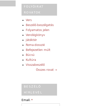
FOLYÓIRAT
ROVATOK
Vers
Beszélő-beszélgetés
Folyamatos jelen
Vendégkönyv
Játéktér
Roma-dosszié
Befejezetlen múlt
Búcsú
Kultúra
Visszabeszélő
Összes rovat →
BESZÉLŐ
HÍRLEVÉL
Email:
*