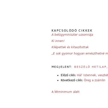
KAPCSOLÓDÓ CIKKEK
A belügyminiszter uzsonnája
Ki innen!
Kilépettek és kitaszítottak
„E sok gyomor hogyan emészthetné m
MEGJELENT:
BESZÉLŐ HETILAP
Előző cikk:
Hál’ Istennek, veszte
Következő cikk:
Öreg a zsámlin
A létminimum alatt