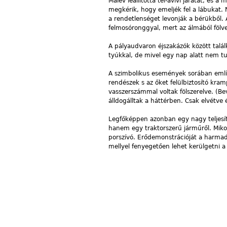
Malév leállította tel-avivi járatát, és
megkérik, hogy emeljék fel a lábukat. 
a rendetlenséget levonják a bérükből. 
felmosóronggyal, mert az álmából fölve
A pályaudvaron éjszakázók között talál
tyúkkal, de mivel egy nap alatt nem tu
A szimbolikus események sorában említ
rendészek s az őket felülbiztosító kra
vasszerszámmal voltak fölszerelve. (Be
álldogálltak a háttérben. Csak elvétve
Legfőképpen azonban egy nagy teljesít
hanem egy traktorszerű járműről. Mikor 
porszívó. Erődemonstrációját a harmad
mellyel fenyegetően lehet kerülgetni a 