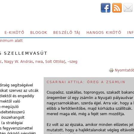
E-KIKÖTŐ
BLOGOK
BESZÉLŐ TÁJ
HANGOS KIKÖTŐ
IN
inimum alatt
S SZELLEMVASÚT
c
,
Nagy W. András
,
nwa
,
Solt Ottilia]
,
–szeg
Nyomtatób
CSARNAI ATTILA: ÖREG A ZSÁMLIN
őrség segítségével
ókat szervez az utcák
Csupaősz, szakállas, toprongyos, szakadt bakanc
ldiektől és engedély
öregember ül egy zsámlin a Nyugati pályaudvar
emektől való
nagycsarnokában, szerda éjjel. Arra vár, hogy a 
g-megújuló
előbb a fertőtlenítőbe, majd kórházba szállítsák.
ndeltetésszerű
mered maga elé, még a fejét sem mozdítja.
ő összehangolt
(a stratégiai
Ez volt az az éjszaka, amikor minden előzetes jel
s fegyverszünettel
mutatott, hogy a hajléktalanokat végleg eltávolít
tén őrködő népjóléti