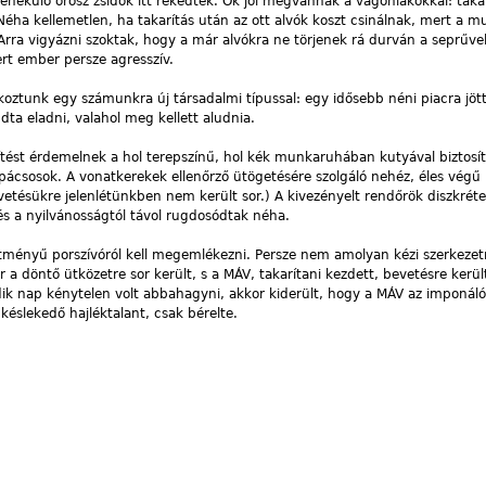
 a menekülő orosz zsidók itt rekedtek. Ők jól megvannak a vagonlakókkal: taka
Néha kellemetlen, ha takarítás után az ott alvók koszt csinálnak, mert a 
Arra vigyázni szoktak, hogy a már alvókra ne törjenek rá durván a seprűvel
rt ember persze agresszív.
koztunk egy számunkra új társadalmi típussal: egy idősebb néni piacra jö
dta eladni, valahol meg kellett aludnia.
ést érdemelnek a hol terepszínű, hol kék munkaruhában kutyával biztosít
mpácsosok. A vonatkerekek ellenőrző ütögetésére szolgáló nehéz, éles végű
vetésükre jelenlétünkben nem került sor.) A kivezényelt rendőrök diszkrét
 és a nyilvánosságtól távol rugdosódtak néha.
ményű porszívóról kell megemlékezni. Persze nem amolyan kézi szerkezetr
a döntő ütközetre sor került, s a MÁV, takarítani kezdett, bevetésre kerül
ik nap kénytelen volt abbahagyni, akkor kiderült, hogy a MÁV az imponáló
késlekedő hajléktalant, csak bérelte.