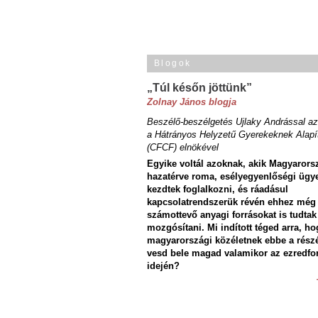
Blogok
„Túl későn jöttünk”
Zolnay János blogja
Beszélő-beszélgetés Ujlaky Andrással az
a Hátrányos Helyzetű Gyerekeknek Alapí
(CFCF) elnökével
Egyike voltál azoknak, akik Magyarors
hazatérve roma, esélyegyenlőségi ügy
kezdtek foglalkozni, és ráadásul
kapcsolatrendszerük révén ehhez még
számottevő anyagi forrásokat is tudtak
mozgósítani. Mi indított téged arra, ho
magyarországi közéletnek ebbe a rész
vesd bele magad valamikor az ezredfo
idején?