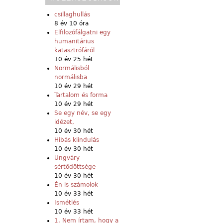
csillaghullás
8 év 10 óra
Elfilozófálgatni egy
humanitárius
katasztrófáról
10 év 25 hét
Normálisból
normálisba
10 év 29 hét
Tartalom és forma
10 év 29 hét
Se egy név, se egy
idézet,
10 év 30 hét
Hibás kiindulás
10 év 30 hét
Ungváry
sértődöttsége
10 év 30 hét
Én is számolok
10 év 33 hét
Ismétlés
10 év 33 hét
1. Nem írtam, hogy a