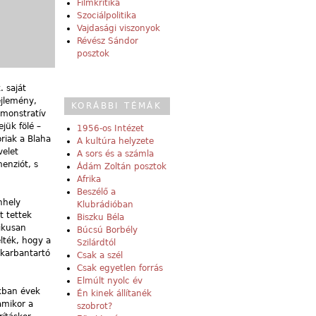
Filmkritika
Szociálpolitika
Vajdasági viszonyok
Révész Sándor
posztok
. saját
ejlemény,
KORÁBBI TÉMÁK
emonstratív
jük fölé –
1956-os Intézet
riak a Blaha
A kultúra helyzete
velet
A sors és a számla
enziót, s
Ádám Zoltán posztok
Afrika
Beszélő a
nhely
Klubrádióban
t tettek
Biszku Béla
ikusan
Búcsú Borbély
lték, hogy a
Szilárdtól
 karbantartó
Csak a szél
Csak egyetlen forrás
Elmúlt nyolc év
ikban évek
Én kinek állítanék
amikor a
szobrot?