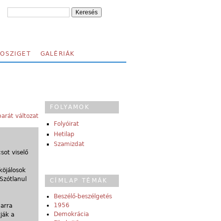
FOSZIGET
GALÉRIÁK
FOLYAMOK
arát változat
Folyóirat
Hetilap
Szamizdat
sot viselő
köjálosok
 Szótlanul
CÍMLAP TÉMÁK
Beszélő-beszélgetés
1956
 arra
Demokrácia
ják a