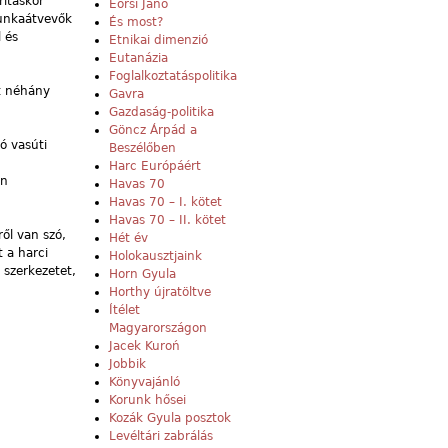
rításkor
Eörsi Janó
munkaátvevők
És most?
 és
Etnikai dimenzió
Eutanázia
Foglalkoztatáspolitika
tt néhány
Gavra
Gazdaság-politika
Göncz Árpád a
ó vasúti
Beszélőben
Harc Európáért
en
Havas 70
Havas 70 – I. kötet
Havas 70 – II. kötet
ől van szó,
Hét év
t a harci
Holokausztjaink
 szerkezetet,
Horn Gyula
Horthy újratöltve
Ítélet
Magyarországon
Jacek Kuroń
Jobbik
Könyvajánló
Korunk hősei
Kozák Gyula posztok
Levéltári zabrálás