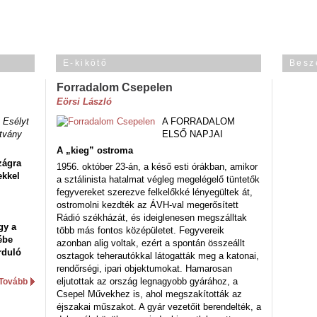
E-kikötő
Besz
Forradalom Csepelen
Eörsi László
 Esélyt
A FORRADALOM
tvány
ELSŐ NAPJAI
A „kieg” ostroma
zágra
1956. október 23-án, a késő esti órákban, amikor
ekkel
a sztálinista hatalmat végleg megelégelő tüntetők
fegyvereket szerezve felkelőkké lényegültek át,
ostromolni kezdték az ÁVH-val megerősített
Rádió székházát, és ideiglenesen megszálltak
gy a
több más fontos középületet. Fegyvereik
ébe
azonban alig voltak, ezért a spontán összeállt
rduló
osztagok teherautókkal látogatták meg a katonai,
rendőrségi, ipari objektumokat. Hamarosan
eljutottak az ország legnagyobb gyárához, a
Tovább
Csepel Művekhez is, ahol megszakították az
éjszakai műszakot. A gyár vezetőit berendelték, a