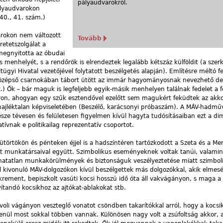
pályaudvarokról.
ályaudvarokon
40., 41. szám.)
arokon nem változott
Tovább
etetszolgálat a
megnyitotta az óbudai
menhelyét, s a rendőrök is elrendeztek legalább kétszáz külföldit (a szerk
ügyi Hivatal vezetőjével folytatott beszélgetés alapján). Említésre méltó f
 középső csarnokában tábort ütött az immár hagyományosnak nevezhető d
t.) Ők – bár maguk is legfeljebb egyik-másik menhelyen találnak fedelet a fe
n, ahogyan egy szűk esztendővel ezelőtt sem magukért feküdtek az akko
hajléktalan képviseletében (Beszélő, karácsonyi próbaszám). A MÁV-hadmű
észe tévesen és felületesen figyelmen kívül hagyta tudósításaiban ezt a dim
tívnak e politikailag reprezentatív csoportot.
sütörtökön és pénteken éjjel is a hadszíntéren tartózkodott a Szeta és a Me
at munkatársaival együtt. Szimbolikus eseményeknek voltak tanúi, valamin
thatatlan munkakörülmények és biztonságuk veszélyeztetése miatt szimbol
ól kivonuló MÁV-dolgozókon kívül beszélgettek más dolgozókkal, akik elmesé
krement, bepiszkolt vasúti kocsi hosszú idő óta áll vakvágányon, s maga a
avítandó kocsikhoz az ajtókat-ablakokat stb.
voli vágányon veszteglő vonatot csöndben takarítókkal arról, hogy a kocs
lenül most sokkal többen vannak. Különösen nagy volt a zsúfoltság akkor, 