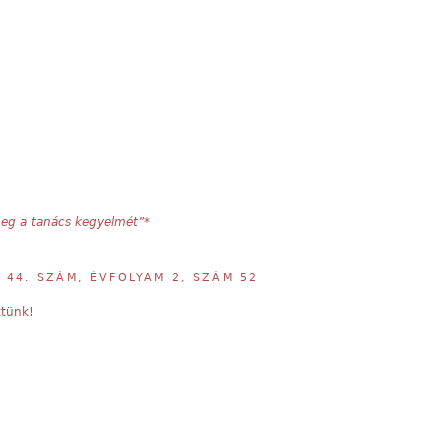
eg a tanács kegyelmét”*
,
44. SZÁM, ÉVFOLYAM 2, SZÁM 52
ttünk!