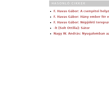
HASONLÓ CIKKEK
F. Havas Gábor: A csenyétei hely
F. Havas Gábor: Hány ember fér 
F. Havas Gábor: Népjóléti tereps
–lt [Solt Ottilia]: Sátor
Nagy W. András: Nyugalomban az