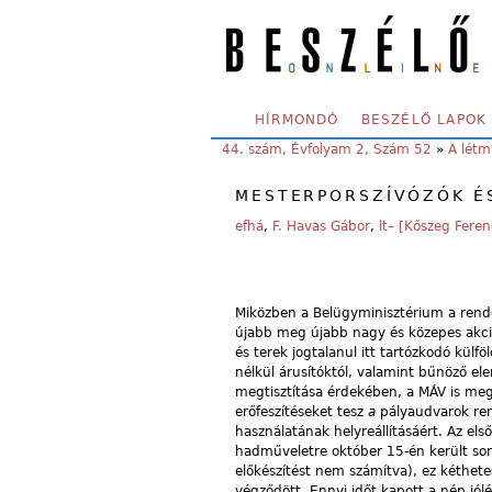
Skip to main content
SECONDARY MENU
HÍRMONDÓ
BESZÉLŐ LAPOK
YOU ARE HERE:
44. szám, Évfolyam 2, Szám 52
»
A létm
MESTERPORSZÍVÓZÓK É
efhá
,
F. Havas Gábor
,
lt– [Kőszeg Feren
Miközben a Belügyminisztérium a rend
újabb meg újabb nagy és közepes akci
és terek jogtalanul itt tartózkodó külfö
nélkül árusítóktól, valamint bűnöző el
megtisztítása érdekében, a MÁV is me
erőfeszítéseket tesz
a
pályaudvarok re
használatának helyreállításáért. Az els
hadműveletre október 15-én került sor 
előkészítést nem számítva), ez kéthete
végződött. Ennyi időt kapott a nép jólé