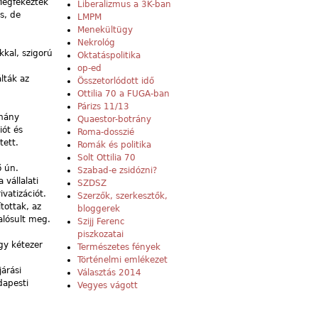
 Megfékezték
Liberalizmus a 3K-ban
s, de
LMPM
Menekültügy
Nekrológ
kkal, szigorú
Oktatáspolitika
op-ed
álták az
Összetorlódott idő
Ottilia 70 a FUGA-ban
Párizs 11/13
rmány
Quaestor-botrány
iót és
Roma-dosszié
tett.
Romák és politika
Solt Ottilia 70
ő ún.
Szabad-e zsidózni?
vállalati
SZDSZ
ivatizációt.
Szerzők, szerkesztők,
tottak, az
bloggerek
alósult meg.
Szijj Ferenc
piszkozatai
gy kétezer
Természetes fények
:
Történelmi emlékezet
árási
Választás 2014
dapesti
Vegyes vágott