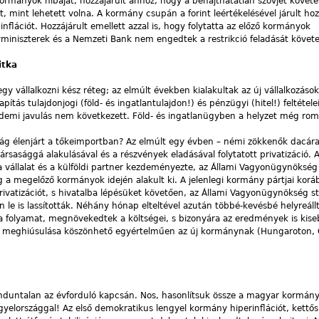
ormányok hibáját, hozzájárult ahhoz, hogy a behajthatatlan szovjet követ
t, mint lehetett volna. A kormány csupán a forint leértékelésével járult ho
inflációt. Hozzájárult emellett azzal is, hogy folytatta az előző kormányok
gyminiszterek és a Nemzeti Bank nem engedtek a restrikció feladását követ
itka
gy vállalkozni kész réteg; az elmúlt években kialakultak az új vállalkozások
apítás tulajdonjogi (föld- és ingatlantulajdon!) és pénzügyi (hitel!) feltétele
mi javulás nem következett. Föld- és ingatlanügyben a helyzet még romlo
ág élenjárt a tőkeimportban? Az elmúlt egy évben – némi zökkenők dacára
társasággá alakulásával és a részvények eladásával folytatott privatizáció. 
 vállalat és a külföldi partner kezdeményezte, az Állami Vagyonügynökség
a megelőző kormányok idején alakult ki. A jelenlegi kormány pártjai korá
ivatizációt, s hivatalba lépésüket követően, az Állami Vagyonügynökség s
le is lassították. Néhány hónap elteltével azután többé-kevésbé helyreáll
a folyamat, megnövekedtek a költségei, s bizonyára az eredmények is kis
os meghiúsulása köszönhető egyértelműen az új kormánynak (Hungaroton, 
induntalan az évforduló kapcsán. Nos, hasonlítsuk össze a magyar kormán
gyelországgal! Az első demokratikus lengyel kormány hiperinflációt, kettős