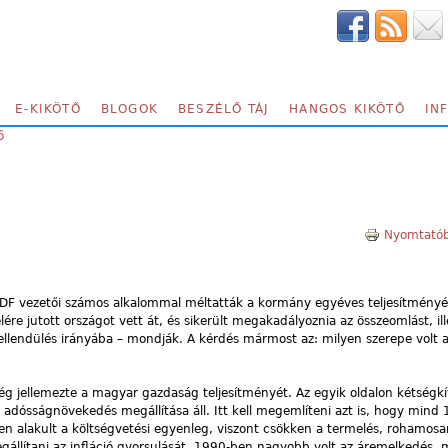
E-KIKÖTŐ
BLOGOK
BESZÉLŐ TÁJ
HANGOS KIKÖTŐ
IN
ő
Nyomtatób
DF vezetői számos alkalommal méltatták a kormány egyéves teljesítményé
e jutott országot vett át, és sikerült megakadályoznia az összeomlást, ill
 fellendülés irányába – mondják. A kérdés mármost az: milyen szerepe volt a 
ég jellemezte a magyar gazdaság teljesítményét. Az egyik oldalon kétségkí
 adósságnövekedés megállítása áll. Itt kell megemlíteni azt is, hogy mind
n alakult a költségvetési egyenleg, viszont csökken a termelés, rohamosa
gállítani az infláció gyorsulását. 1990-ben nagyobb volt az áremelkedés, 