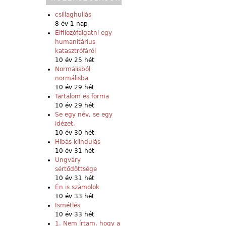
csillaghullás
8 év 1 nap
Elfilozófálgatni egy
humanitárius
katasztrófáról
10 év 25 hét
Normálisból
normálisba
10 év 29 hét
Tartalom és forma
10 év 29 hét
Se egy név, se egy
idézet,
10 év 30 hét
Hibás kiindulás
10 év 31 hét
Ungváry
sértődöttsége
10 év 31 hét
Én is számolok
10 év 33 hét
Ismétlés
10 év 33 hét
1. Nem írtam, hogy a