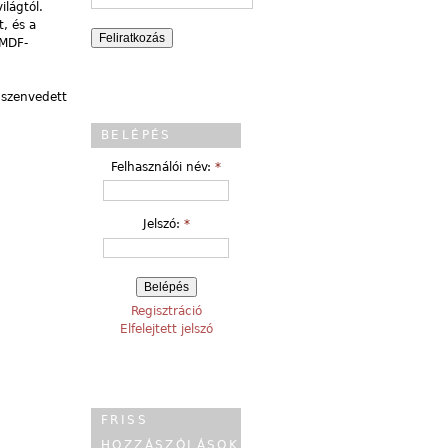
ilágtól.
, és a
 MDF-
 szenvedett
BELÉPÉS
Felhasználói név:
*
Jelszó:
*
Regisztráció
Elfelejtett jelszó
FRISS
HOZZÁSZÓLÁSOK