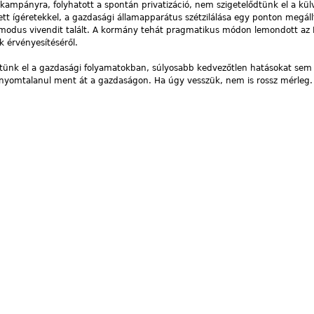
ampányra, folyhatott a spontán privatizáció, nem szigetelődtünk el a külv
tt ígéretekkel, a gazdasági államapparátus szétzilálása egy ponton megállt
y modus vivendit talált. A kormány tehát pragmatikus módon lemondott az
 érvényesítéséről.
tünk el a gazdasági folyamatokban, súlyosabb kedvezőtlen hatásokat sem
e nyomtalanul ment át a gazdaságon. Ha úgy vesszük, nem is rossz mérleg.