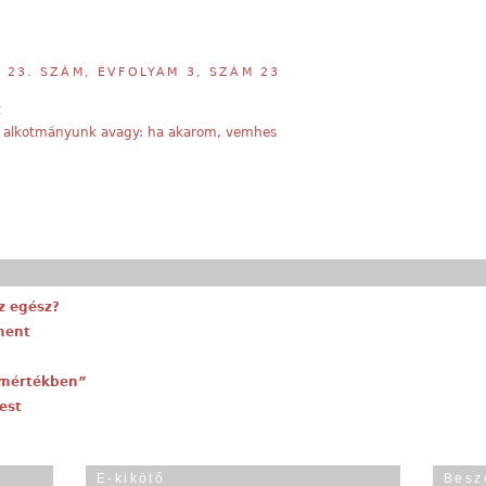
,
23. SZÁM, ÉVFOLYAM 3, SZÁM 23
t
s alkotmányunk avagy: ha akarom, vemhes
z egész?
ment
 mértékben”
est
E-kikötő
Besz