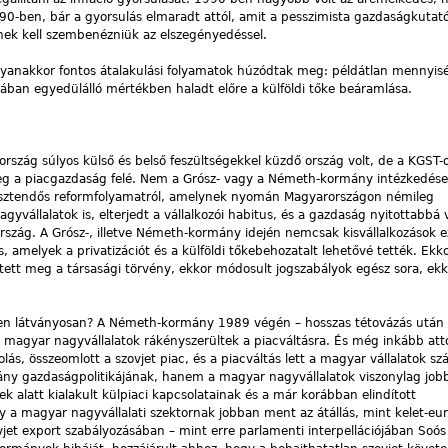
0-ben, bár a gyorsulás elmaradt attól, amit a pesszimista gazdaságkutatók
ek kell szembenézniük az elszegényedéssel.
nakkor fontos átalakulási folyamatok húzódtak meg: példátlan mennyisé
ópában egyedülálló mértékben haladt előre a külföldi tőke beáramlása.
rszág súlyos külső és belső feszültségekkel küzdő ország volt, de a KGST-
eg a piacgazdaság felé. Nem a Grósz- vagy a Németh-kormány intézkedései
sztendős reformfolyamatról, amelynek nyomán Magyarországon némileg
gyvállalatok is, elterjedt a vállalkozói habitus, és a gazdaság nyitottabbá 
rszág. A Grósz-, illetve Németh-kormány idején nemcsak kisvállalkozások ezr
s, amelyek a privatizációt és a külföldi tőkebehozatalt lehetővé tették. Ekk
letett meg a társasági törvény, ekkor módosult jogszabályok egész sora, ek
en látványosan? A Németh-kormány 1989 végén – hosszas tétovázás után –
a magyar nagyvállalatok rákényszerültek a piacváltásra. És még inkább att
, összeomlott a szovjet piac, és a piacváltás lett a magyar vállalatok sz
rmány gazdaságpolitikájának, hanem a magyar nagyvállalatok viszonylag job
alatt kialakult külpiaci kapcsolatainak és a már korábban elindított
y a magyar nagyvállalati szektornak jobban ment az átállás, mint kelet-eu
jet export szabályozásában – mint erre parlamenti interpellációjában Soós 