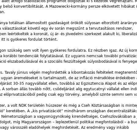
alatt átfogó stabilizációs programot dolgoztak ki s kezdtek végrehajtani.
y belső konvertibilitását. A Mazowiecki-kormány persze elkövetett hibákat i
an.
ya totálisan államosított gazdaságot örökölt súlyosan eltorzított árarányo
választásokat követő egy év során megszűnt a tervutasításos rendszer,
en leértékelték a koronát, új ár- és jövedelmi szerkezet alakult ki, liberaliz
itt is gyökeres fordulat történt.
gon szükség sem volt ilyen gyökeres fordulatra. Ez részben igaz. Az új ko
korábbi tendenciák folytatásával. Ez ugyanis nemcsak további privatizác
ió elszabadulásával és a szociális feszültségek súlyosbodásával is fenyege
s. Tavaly június végén meghirdették a kibontakozás feltételeit megteremt
gyan áremeléseket is tartalmazott, de az infláció mérséklése érdekében a 
ljárást 30-35 nagyvállalat ellen, továbbá az Egzisztencia Alapot és az előpr
A sorban állás tovább nőtt, csődeljárást alig egytucatnyi vállalat ellen indí
az előprivatizációból pedig csak egy törvény, amelyből szinte semmi sem v
r, a volt NDK területén húszezer és még a Cseh Köztársaságban is minte
ció” keretében. A „kis privatizációt” mindhárom országban decentralizálták
Németországban a vagyonügynökség kirendeltségei, Csehszlovákiában a j
 dolgot, míg Magyarországon – leplezetlenül politikai megfontolásból – a bu
 vagy városszéli eladóhelyek meghirdetését. Az eredmény vagy inkább