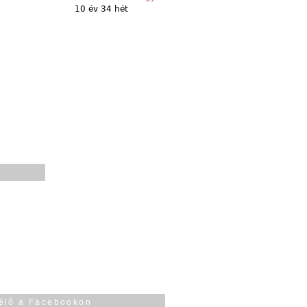
10 év 34 hét
élő a Facebookon