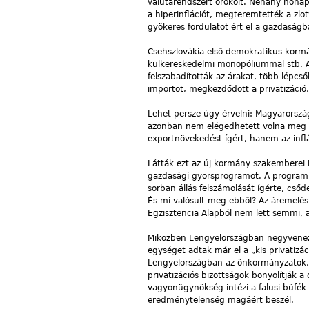
valutarendszert örökölt. Néhány hónap 
a hiperinflációt, megteremtették a zlot
gyökeres fordulatot ért el a gazdaságb
Csehszlovákia első demokratikus kormán
külkereskedelmi monopóliummal stb. A 
felszabadították az árakat, több lépcsőb
importot, megkezdődött a privatizáció, 
Lehet persze úgy érvelni: Magyarorszá
azonban nem elégedhetett volna meg a 
exportnövekedést ígért, hanem az inflác
Látták ezt az új kormány szakemberei i
gazdasági gyorsprogramot. A program u
sorban állás felszámolását ígérte, csőde
És mi valósult meg ebből? Az áremelés. 
Egzisztencia Alapból nem lett semmi, 
Miközben Lengyelországban negyveneze
egységet adtak már el a „kis privatizá
Lengyelországban az önkormányzatok, 
privatizációs bizottságok bonyolítják a
vagyonügynökség intézi a falusi büfék
eredménytelenség magáért beszél.