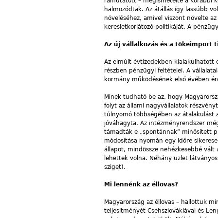
rámutatott – megismételte a korábbi k
halmozódtak. Az átállás így lassúbb vol
növeléséhez, amivel viszont növelte az 
keresletkorlátozó politikáját. A pénzü
Az új vállalkozás és a tőkeimport t
Az elmúlt évtizedekben kialakulhatott e
részben pénzügyi feltételei. A vállalatal
kormány működésének első évében érde
Minek tudható be az, hogy Magyarorsz
folyt az állami nagyvállalatok részvény
túlnyomó többségében az átalakulást a
jóváhagyta. Az intézményrendszer még 
támadták e „spontánnak” minősített pr
módosítása nyomán egy időre sikeresen 
állapot, mindössze nehézkesebbé vált 
lehettek volna. Néhány üzlet látvány
sziget).
Mi lennénk az éllovas?
Magyarország az éllovas – hallottuk m
teljesítményét Csehszlovákiával és Len