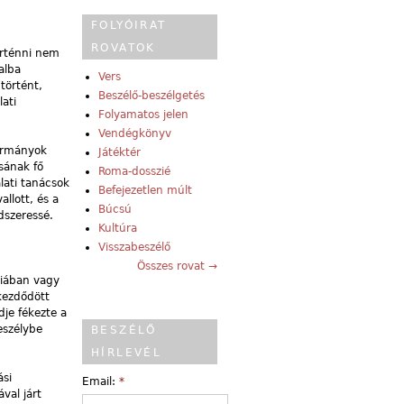
FOLYÓIRAT
ROVATOK
örténni nem
alba
Vers
történt,
Beszélő-beszélgetés
ati
Folyamatos jelen
Vendégkönyv
kormányok
Játéktér
ásának fő
Roma-dosszié
lati tanácsok
Befejezetlen múlt
llott, és a
Búcsú
dszeressé.
Kultúra
Visszabeszélő
Összes rovat →
kiában vagy
kezdődött
dje fékezte a
eszélybe
BESZÉLŐ
HÍRLEVÉL
ási
Email:
*
val járt