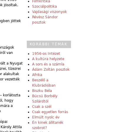
Filmkritika
 jósoltak.
Szociálpolitika
Vajdasági viszonyok
Révész Sándor
gben jöttek
posztok
KORÁBBI TÉMÁK
országok
ről van
1956-os Intézet
A kultúra helyzete
vált a Nyugat
A sors és a számla
ei, tízezrei
Ádám Zoltán posztok
or alakultak
Afrika
kor vezették
Beszélő a
Klubrádióban
Biszku Béla
 korlátozta
Búcsú Borbély
ól, hogy
Szilárdtól
ámára a
Csak a szél
b
Csak egyetlen forrás
Elmúlt nyolc év
rópai
Én kinek állítanék
Károly Attila
szobrot?