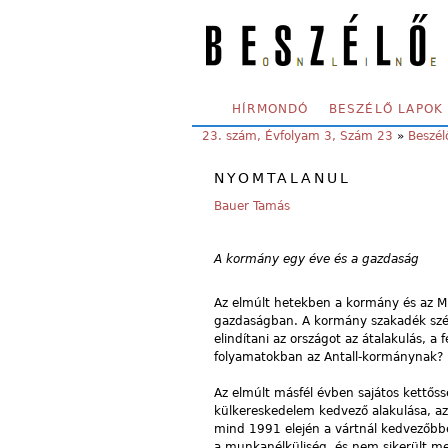
Skip to main content
SECONDARY MENU
HÍRMONDÓ
BESZÉLŐ LAPOK
YOU ARE HERE:
23. szám, Évfolyam 3, Szám 23
»
Beszél
NYOMTALANUL
Bauer Tamás
A kormány egy éve és a gazdaság
Az elmúlt hetekben a kormány és az M
gazdaságban. A kormány szakadék szélér
elindítani az országot az átalakulás, a
folyamatokban az Antall-kormánynak?
Az elmúlt másfél évben sajátos kettőss
külkereskedelem kedvező alakulása, az
mind 1991 elején a vártnál kedvezőbbe
a munkanélküliség, és nem sikerült me