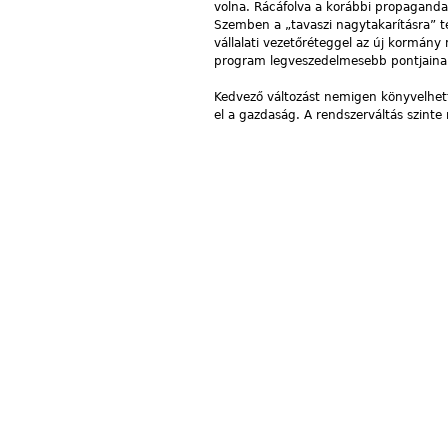
volna. Rácáfolva a korábbi propagandak
Szemben a „tavaszi nagytakarításra” te
vállalati vezetőréteggel az új kormán
program legveszedelmesebb pontjainak
Kedvező változást nemigen könyvelhet
el a gazdaság. A rendszerváltás szint