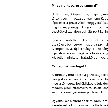
Mi van a Kupa-programmal?
Új Gazdasági (Kupa-) programja ugyan
történt semmi. Azaz dehogynem: Kupa M
lépésekor a privatizáció meggyorsításá
hogy a vagyonügynökség vezetője a ker
vezetőkkel szemben csinált: politikai in
Igen, e tekintetben a kormány kétségk
utolsó éveiben egyre inkább a szakmai f
szempontja, az új kormány tett néhány
újjáválasztásával megkísérelte az igaz
közvetlen miniszteri hatáskörben végr
Csináljunk mérleget!
A kormány működése a gazdaságpolitiká
Lengyelországban. A gazdasági stabili
meg a tömeges, belföldieket is tulajdo
modern piaci infrastruktúra kialakulás
sodorta a magyar mezőgazdaságot.
Ugyanakkor elmaradt sok minden, amitő
ígéreteivel, a kormány nem adta fel a 