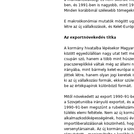
ben, és 1991-ben is nagyobb, mint 199
Minden korábbinál szélesebb tömegekn
E makroökonómiai mutatók mögött ugya
létre az új vállalkozások, és Kelet-Eur
Az exportnövekedés titka
A kormány hivatalba lépésekor Magyaro
között egyedülállóan nagy utat tett m
csupán szó, hanem a több mint húsze
piacszereplőkké váltak még az állami na
irányába, mint bármely kelet-európai o
jöttek létre, hanem olyan jogi keretek i
ki az új vállalkozási formák, ekkor szü
be az értékpapírok különböző formáit.
Mitől növekedett az export 1990–91-b
a Szovjetunióba irányuló exportot, és 
1990–91-ben megszűnt a rubelelszámolás
túlélés elemi feltétele. Nem az új ko
alkalmazkodóképességének, hosszú évek 
importliberalizálásnak köszönhető, hog
versenytársainak. Az új kormány a szov