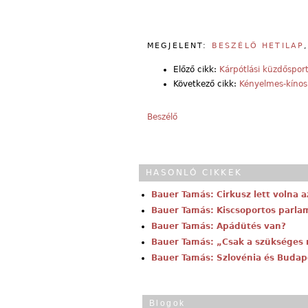
MEGJELENT:
BESZÉLŐ HETILAP
Előző cikk:
Kárpótlási küzdőspor
Következő cikk:
Kényelmes-kíno
Beszélő
HASONLÓ CIKKEK
Bauer Tamás: Cirkusz lett volna a
Bauer Tamás: Kiscsoportos parla
Bauer Tamás: Apádütés van?
Bauer Tamás: „Csak a szükséges
Bauer Tamás: Szlovénia és Budap
Blogok