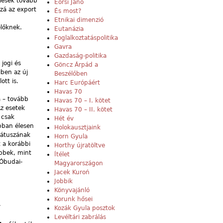
elések tovább
Eörsi Janó
zzá az export
És most?
Etnikai dimenzió
előknek.
Eutanázia
Foglalkoztatáspolitika
Gavra
Gazdaság-politika
 jogi és
Göncz Árpád a
iben az új
Beszélőben
tt is.
Harc Európáért
Havas 70
 – tovább
Havas 70 – I. kötet
Az esetek
Havas 70 – II. kötet
 csak
Hét év
bban élesen
Holokausztjaink
tátuszának
Horn Gyula
t a korábbi
Horthy újratöltve
ebbek, mint
Ítélet
Óbudai-
Magyarországon
Jacek Kuroń
Jobbik
Könyvajánló
Korunk hősei
y
Kozák Gyula posztok
Levéltári zabrálás