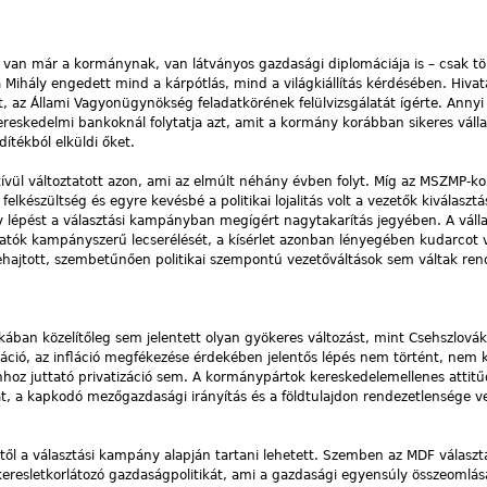
 van már a kormánynak, van látványos gazdasági diplomáciája is – csak t
ihály engedett mind a kárpótlás, mind a világkiállítás kérdésében. Hivat
t, az Állami Vagyonügynökség feladatkörének felülvizsgálatát ígérte. Annyi 
eskedelmi bankoknál folytatja azt, amit a kormány korábban sikeres vállal
dítékból elküldi őket.
ívül változtatott azon, ami az elmúlt néhány évben folyt. Míg az MSZMP-
elkészültség és egyre kevésbé a politikai lojalitás volt a vezetők kiválaszt
 lépést a választási kampányban megígért nagytakarítás jegyében. A válla
gatók kampányszerű lecserélését, a kísérlet azonban lényegében kudarcot va
ehajtott, szembetűnően politikai szempontú vezetőváltások sem váltak ren
ban közelítőleg sem jelentett olyan gyökeres változást, mint Csehszlová
záció, az infláció megfékezése érdekében jelentős lépés nem történt, nem 
nhoz juttató privatizáció sem. A kormánypártok kereskedelemellenes attitű
át, a kapkodó mezőgazdasági irányítás és a földtulajdon rendezetlensége v
l a választási kampány alapján tartani lehetett. Szemben az MDF választ
keresletkorlátozó gazdaságpolitikát, ami a gazdasági egyensúly összeomlásá