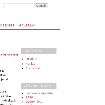
FOSZIGET
GALÉRIÁK
FOLYAMOK
arát változat
Folyóirat
Hetilap
Szamizdat
t a
etve
jelzett
CÍMLAP TÉMÁK
vül a
Beszélő-beszélgetés
 1990-ben,
1956
n növekszik
Demokrácia
mint 1989-