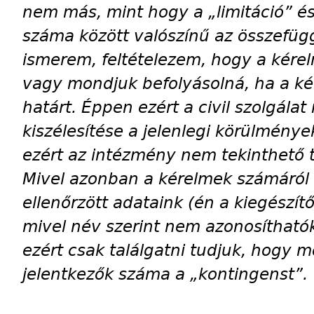
nem más, mint hogy a „limitáció” é
száma között valószínű az összefüg
ismerem, feltételezem, hogy a kérelm
vagy mondjuk befolyásolná, ha a ké
határt. Éppen ezért a civil szolgála
kiszélesítése a jelenlegi körülmény
ezért az intézmény nem tekinthető 
Mivel azonban a kérelmek számáról
ellenőrzött adataink (én a kiegészít
mivel név szerint nem azonosítható
ezért csak találgatni tudjuk, hogy 
jelentkezők száma a „kontingenst”.