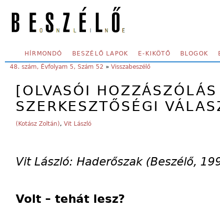
Skip to main content
SECONDARY MENU
HÍRMONDÓ
BESZÉLŐ LAPOK
E-KIKÖTŐ
BLOGOK
YOU ARE HERE:
48. szám, Évfolyam 5, Szám 52
»
Visszabeszélő
[OLVASÓI HOZZÁSZÓLÁS
SZERKESZTŐSÉGI VÁLAS
(Kotász Zoltán)
,
Vit László
Vit László: Haderőszak (Beszélő, 19
Volt – tehát lesz?