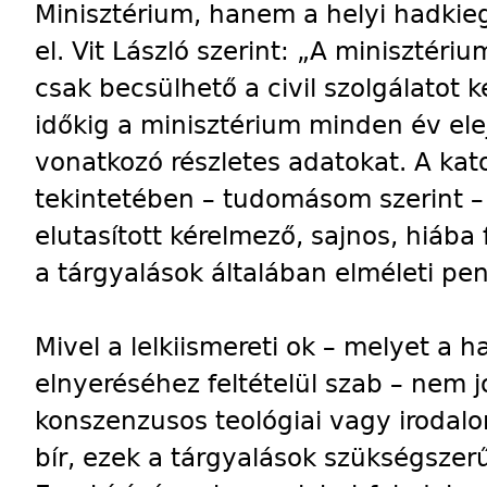
Minisztérium, hanem a helyi hadkieg
el. Vit László szerint: „A minisztéri
csak becsülhető a civil szolgálatot 
időkig a minisztérium minden év ele
vonatkozó részletes adatokat. A kat
tekintetében – tudomásom szerint 
elutasított kérelmező, sajnos, hiába 
a tárgyalások általában elméleti pe
Mivel a lelkiismereti ok – melyet a 
elnyeréséhez feltételül szab – nem 
konszenzusos teológiai vagy irodalo
bír, ezek a tárgyalások szükségszer