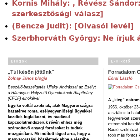
Kornis Mihály: , Révész Sándor
szerkesztőségi válasz]
(Bencze Judit): [Olvasói levél]
Szerbhorváth György: Ne írjuk á
Blogok
E-kikötő
„Túl későn jöttünk”
Forradalom 
Zolnay János blogja
Eörsi László
Beszélő-beszélgetés Ujlaky Andrással az Esélyt
a Hátrányos Helyzetű Gyerekeknek Alapítvány
(CFCF) elnökével
A „kieg” ostrom
Egyike voltál azoknak, akik Magyarországra
1956. október 23-
hazatérve roma, esélyegyenlőségi ügyekkel
a sztálinista hat
kezdtek foglalkozni, és ráadásul
fegyvereket szere
kapcsolatrendszerük révén ehhez még
ostromolni kezdt
számottevő anyagi forrásokat is tudtak
Rádió székházát,
mozgósítani. Mi indított téged arra, hogy a
több más fontos 
magyarországi közéletnek ebbe a részébe