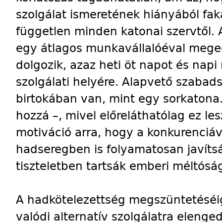
szolgálat ismeretének hiányából faka
független minden katonai szervtől. A
egy átlagos munkavállalóéval me
dolgozik, azaz heti öt napot és napi 
szolgálati helyére. Alapvető szabad
birtokában van, mint egy sorkatona
hozzá –, mivel előreláthatólag ez les
motiváció arra, hogy a konkurenciáv
hadseregben is folyamatosan javítsá
tiszteletben tartsák emberi méltósá
A hadkötelezettség megszüntetéséig t
valódi alternatív szolgálatra eleng