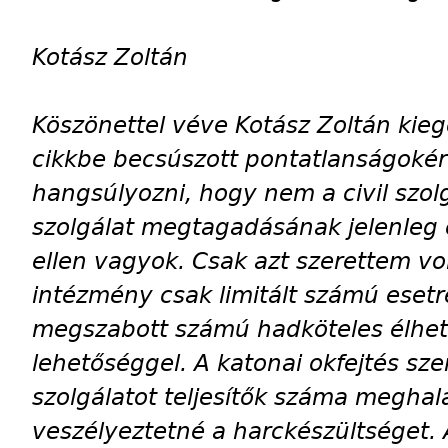
Kotász Zoltán
Köszönettel véve Kotász Zoltán kiegé
cikkbe becsúszott pontatlanságokér
hangsúlyozni, hogy nem a civil szol
szolgálat megtagadásának jelenleg 
ellen vagyok. Csak azt szerettem v
intézmény csak limitált számú esetre
megszabott számú hadköteles élhe
lehetőséggel. A katonai okfejtés szer
szolgálatot teljesítők száma meghala
veszélyeztetné a harckészültséget. 