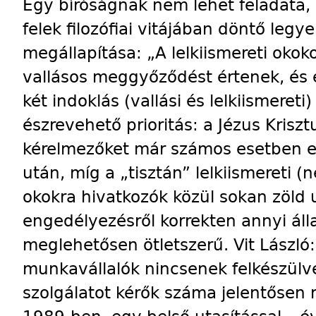
Egy bíróságnak nem lehet feladata,
felek filozófiai vitájában döntő legy
megállapítása: „A lelkiismereti oko
vallásos meggyőződést értenek, és e
két indoklás (vallási és lelkiismereti
észrevehető prioritás: a Jézus Kriszt
kérelmezőket már számos esetben elu
után, míg a „tisztán” lelkiismereti (
okokra hivatkozók közül sokan zöld 
engedélyezésről korrekten annyi ál
meglehetősen ötletszerű. Vit Lászl
munkavállalók nincsenek felkészülve 
szolgálatot kérők száma jelentőse