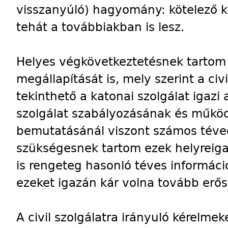
visszanyúló) hagyomány: kötelező k
tehát a továbbiakban is lesz.
Helyes végkövetkeztetésnek tartom 
megállapítását is, mely szerint a civ
tekinthető a katonai szolgálat igazi a
szolgálat szabályozásának és műkö
bemutatásánál viszont számos tévedé
szükségesnek tartom ezek helyreiga
is rengeteg hasonló téves információ
ezeket igazán kár volna tovább erősí
A civil szolgálatra irányuló kérelm