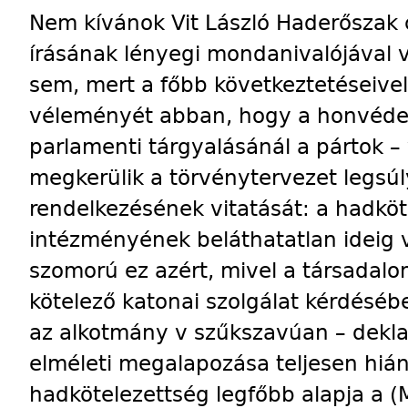
Nem kívánok Vit László Haderőszak c
írásának lényegi mondanivalójával v
sem, mert a főbb következtetéseive
véleményét abban, hogy a honvédelm
parlamenti tárgyalásánál a pártok –
megkerülik a törvénytervezet legsúl
rendelkezésének vitatását: a hadköt
intézményének beláthatatlan ideig 
szomorú ez azért, mivel a társadal
kötelező katonai szolgálat kérdéséb
az alkotmány v szűkszavúan – dekla
elméleti megalapozása teljesen hiá
hadkötelezettség legfőbb alapja a (M