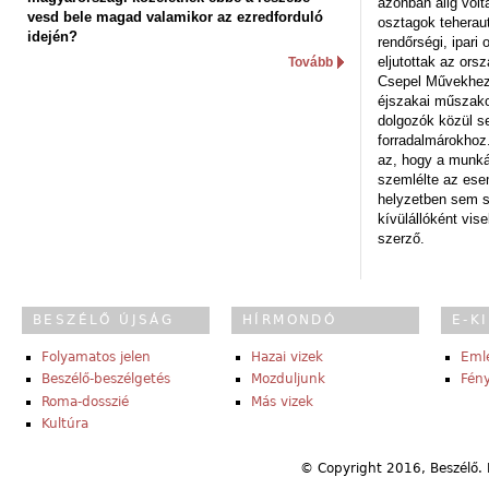
azonban alig volt
vesd bele magad valamikor az ezredforduló
osztagok teheraut
idején?
rendőrségi, ipar
eljutottak az ors
Tovább
Csepel Művekhez 
éjszakai műszakot
dolgozók közül s
forradalmárokhoz.
az, hogy a munk
szemlélte az es
helyzetben sem s
kívülállóként vise
szerző.
BESZÉLŐ ÚJSÁG
HÍRMONDÓ
E-K
Folyamatos jelen
Hazai vizek
Eml
Beszélő-beszélgetés
Mozduljunk
Fény
Roma-dosszié
Más vizek
Kultúra
© Copyright 2016, Beszélő. 