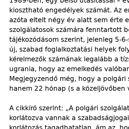
1989-ben, egy belső utasítással – év
kiosztható engedélyek számát. Az en
azóta eltelt négy év alatt sem érte e
szolgálatosok számára fenntartott 
tájékozódásom szerint, jelenleg 5-6-
új, szabad foglalkoztatási helyek f
kérelmezők számának legalább a tízs
ugrania, hogy az emelkedés valóba
Megjegyzendő még, hogy a polgári s
hanem 22 hónap (s a közeljövőben 
A cikkíró szerint: „A polgári szolgál
korlátozva vannak a szabadságjogai
korlátozás tagadhatatlan, ám az, ho