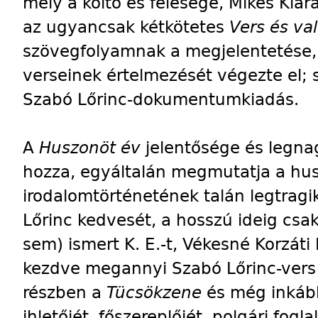
mely a költő és felesége, Mikes Klár
az ugyancsak kétkötetes
Vers és va
szövegfolyamnak a megjelentetése,
verseinek értelmezését végezte el; 
Szabó Lőrinc-dokumentumkiadás.
A
Huszonöt év
jelentősége és legna
hozza, egyáltalán megmutatja a hu
irodalomtörténetének talán legtrag
Lőrinc kedvesét, a hosszú ideig cs
sem) ismert K. E.-t, Vékesné Korzáti
kezdve megannyi Szabó Lőrinc-vers s
részben a
Tücsökzene
és még inká
ihletőjét, főszereplőjét, polgári fogl