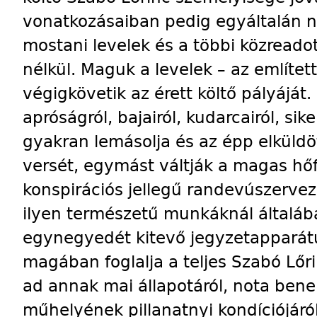
vonatkozásaiban pedig egyáltalán ne
mostani levelek és a többi közread
nélkül. Maguk a levelek – az említet
végigkövetik az érett költő pályáját
apróságról, bajairól, kudarcairól, si
gyakran lemásolja és az épp elküldött
versét, egymást váltják a magas hő
konspirációs jellegű randevúszervez
ilyen természetű munkáknál általába
egynegyedét kitevő jegyzetapparát
magában foglalja a teljes Szabó Lőri
ad annak mai állapotáról, nota ben
műhelyének pillanatnyi kondíciójár