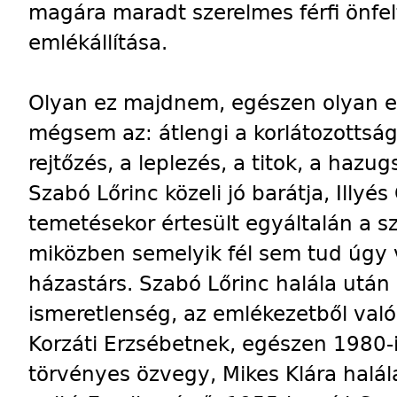
magára maradt szerelmes férfi önfel
emlékállítása.
Olyan ez majdnem, egészen olyan ez
mégsem az: átlengi a korlátozottság,
rejtőzés, a leplezés, a titok, a hazug
Szabó Lőrinc közeli jó barátja, Illyé
temetésekor értesült egyáltalán a sz
miközben semelyik fél sem tud úgy v
házastárs. Szabó Lőrinc halála után
ismeretlenség, az emlékezetből való k
Korzáti Erzsébetnek, egészen 1980-i
törvényes özvegy, Mikes Klára halál