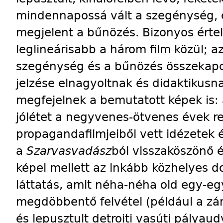
mindennapossá vált a szegénység,
megjelent a bűnözés. Bizonyos ért
leglineárisabb a három film közül; az
szegénység és a bűnözés összekapcs
jelzése elnagyoltnak és didaktikusna
megfejelnek a bemutatott képek is:
jólétet a negyvenes-ötvenes évek r
propagandafilmjeiből vett idézetek é
a
Szarvasvadász
ból visszaköszönő é
képei mellett az inkább közhelyes 
láttatás, amit néha-néha old egy-e
megdöbbentő felvétel (például a zár
és lepusztult detroiti vasúti pályaud