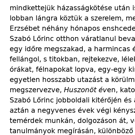
mindkettejük házasságkötése után 
lobban lángra köztük a szerelem, me
Erzsébet néhány hónapos enshcede-i
Szabó Lőrinc otthon váratlanul beval
egy időre megszakad, a harmincas é
fellángol, s titokban, rejtekezve, lél
órákat, félnapokat lopva, egy-egy ki
egyetlen hosszabb utazást a körül
megszervezve,
Huszonöt év
en, kat
Szabó Lőrinc jobboldali kitérőjén és
aztán a negyvenes évek végi kénysz
temérdek munkán, dolgozáson át, ve
tanulmányok megírásán, különböző s