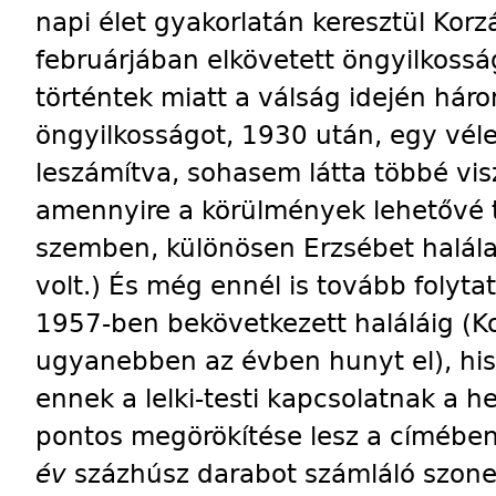
napi élet gyakorlatán keresztül Korz
februárjában elkövetett öngyilkosságá
történtek miatt a válság idején háro
öngyilkosságot, 1930 után, egy véle
leszámítva, sohasem látta többé visz
amennyire a körülmények lehetővé te
szemben, különösen Erzsébet halála 
volt.) És még ennél is tovább folyta
1957-ben bekövetkezett haláláig (Ko
ugyanebben az évben hunyt el), his
ennek a lelki-testi kapcsolatnak a 
pontos megörökítése lesz a címébe
év
százhúsz darabot számláló szone