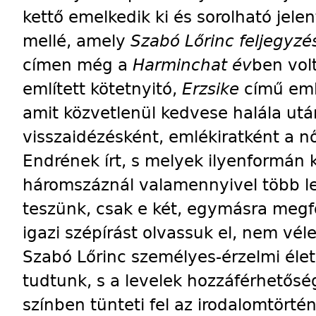
kettő emelkedik ki és sorolható jele
mellé, amely
Szabó Lőrinc feljegyz
címen még a
Harminchat év
ben vol
említett kötetnyitó,
Erzsike
című emlé
amit közvetlenül kedvese halála ut
visszaidézésként, emlékiratként a nő
Endrének írt, s melyek ilyenformán k
háromszáznál valamennyivel több l
teszünk, csak e két, egymásra megf
igazi szépírást olvassuk el, nem vél
Szabó Lőrinc személyes-érzelmi éle
tudtunk, s a levelek hozzáférhetőség
színben tünteti fel az irodalomtörté