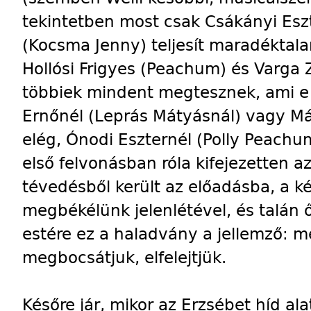
tekintetben most csak Csákányi Eszt
(Kocsma Jenny) teljesít maradéktalan
Hollósi Frigyes (Peachum) és Varga Z
többiek mindent megtesznek, ami e
Ernőnél (Leprás Mátyásnál) vagy M
elég, Ónodi Eszternél (Polly Peach
első felvonásban róla kifejezetten a
tévedésből került az előadásba, a 
megbékélünk jelenlétével, és talán ő
estére ez a haladvány a jellemző: 
megbocsátjuk, elfelejtjük.
Későre jár, mikor az Erzsébet híd ala