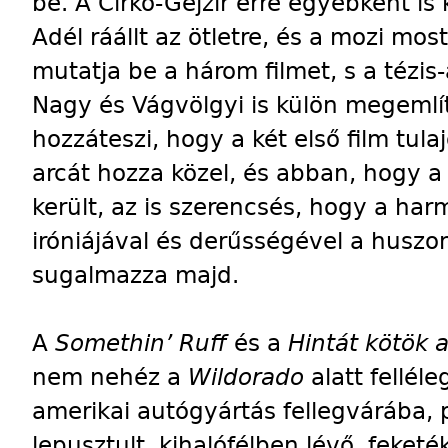
be. A Cirko-Gejzír erre egyébként is 
Adél ráállt az ötletre, és a mozi m
mutatja be a három filmet, s a tézis-
Nagy és Vágvölgyi is külön megemlíti
hozzáteszi, hogy a két első film tu
arcát hozza közel, és abban, hogy a
került, az is szerencsés, hogy a ha
iróniájával és derűsségével a husz
sugalmazza majd.
A
Somethin’ Ruff
és a
Hintát kötök 
nem nehéz a
Wildorado
alatt felléle
amerikai autógyártás fellegvárába
lepusztult, kihalófélben lévő, feket