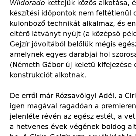
Wildorado
kettejük közös alkotása, é
készítési időpontok nem feltétlenül 
különböző technikát alkalmaz, és e
eltérő látványt nyújt (a középső péld
Gejzír jóvoltából belőlük mégis egé
amelynek egyes darabjai hol szoros
(Németh Gábor új keletű kifejezése 
konstrukciót alkotnak.
De erről már Rózsavölgyi Adél, a Cir
igen magával ragadóan a premieren,
jelenléte révén az egész estét, a vet
a hetvenes évek végének boldog alte