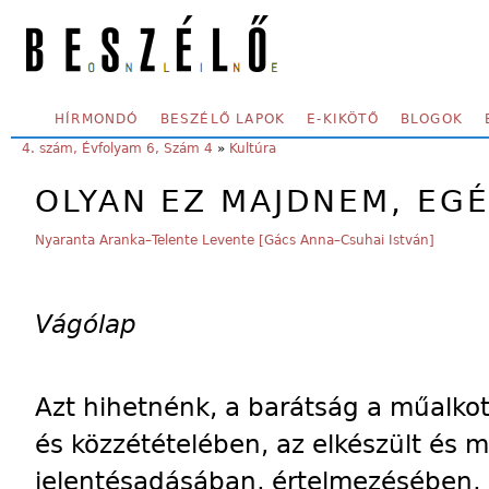
Skip to main content
SECONDARY MENU
HÍRMONDÓ
BESZÉLŐ LAPOK
E-KIKÖTŐ
BLOGOK
YOU ARE HERE:
4. szám, Évfolyam 6, Szám 4
»
Kultúra
OLYAN EZ MAJDNEM, EG
Nyaranta Aranka–Telente Levente [Gács Anna–Csuhai István]
Vágólap
Azt hihetnénk, a barátság a műalkotá
és közzétételében, az elkészült és
jelentésadásában, értelmezésében, 