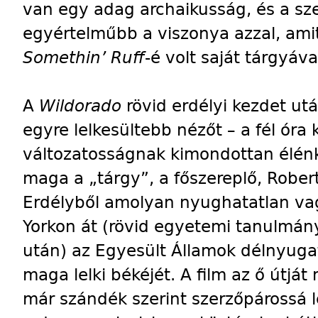
van egy adag archaikusság, és a sz
egyértelműbb a viszonya azzal, amit
Somethin’ Ruff
-é volt saját tárgyáva
A
Wildorado
rövid erdélyi kezdet utá
egyre lelkesültebb nézőt – a fél óra 
változatosságnak kimondottan élénkí
maga a „tárgy”, a főszereplő, Robert 
Erdélyből amolyan nyughatatlan va
Yorkon át (rövid egyetemi tanulmány
után) az Egyesült Államok délnyugat
maga lelki békéjét. A film az ő útjá
már szándék szerint szerzőpárossá l