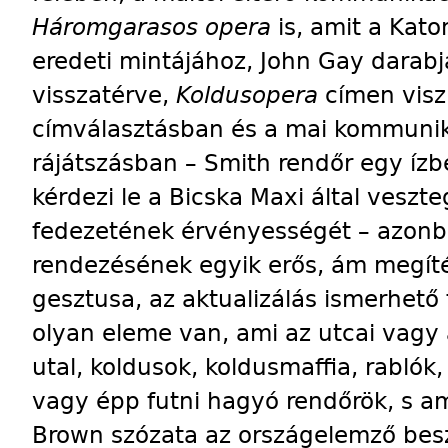
Háromgarasos opera
is, amit a Kato
eredeti mintájához, John Gay darab
visszatérve,
Koldusopera
címen visz
címválasztásban és a mai kommuniká
rájátszásban – Smith rendőr egy ízb
kérdezi le a Bicska Maxi által veszt
fedezetének érvényességét – azon
rendezésének egyik erős, ám megíté
gesztusa, az aktualizálás ismerhető
olyan eleme van, ami az utcai vagy 
utal, koldusok, koldusmaffia, rablók
vagy épp futni hagyó rendőrök, s am
Brown szózata az országelemző besz