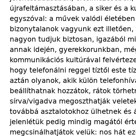
újrafeltámasztásában, a siker és a k
egyszóval: a művek valódi életében
bizonytalanok vagyunk ezt illetően,
nagyon tudjuk biztosan, igazából mi 
annak idején, gyerekkorunkban, mé
kommunikációs kultúrával felvérteze
hogy telefonálni reggel tíztől este 
aztán olyanok, akik külön telefonhív
beállíthatnak hozzátok, rátok törhet
sírva/vigadva megoszthatják veletek
továbbá asztalotokhoz ülhetnek és
jelenlétük pedig mindig magától érte
megcsinálhatjátok velük: nos hát ez