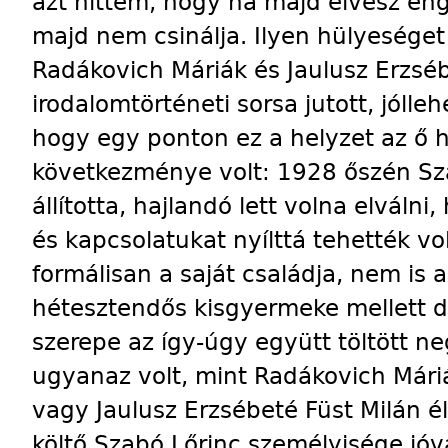
azt hittem, hogy ha majd elvesz en
majd nem csinálja. Ilyen hülyeséget h
Radákovich Máriák és Jaulusz Erzséb
irodalomtörténeti sorsa jutott, jólleh
hogy egy ponton ez a helyzet az ő 
következménye volt: 1928 őszén Sza
állította, hajlandó lett volna elválni,
és kapcsolatukat nyílttá tehették 
formálisan a saját családja, nem is a
hétesztendős kisgyermeke mellett dö
szerepe az így-úgy együtt töltött
ugyanaz volt, mint Radákovich Mári
vagy Jaulusz Erzsébeté Füst Milán é
költő Szabó Lőrinc személyisége jóv