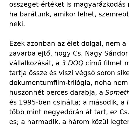
összeget-értéket is magyarázkodás n
ha barátunk, amikor lehet, szemrebb
neki.
Ezek azonban az élet dolgai, nem a
zavarba ejtő, hogy Cs. Nagy Sándor
vállalkozását, a
3 DOQ
című filmet m
tartja össze és viszi végső soron sik
dokumentumfilm-trilógia, noha nem 
huszonhét perces darabja, a
Someth
és 1995-ben csinálta; a második, a
több mint negyedórán át tart, ez Cs
es; a harmadik, a három közül legte