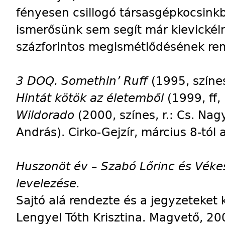
fényesen csillogó társasgépkocsinkb
ismerősünk sem segít már kievickéln
százforintos megismétlődésének r
3 DOQ. Somethin’ Ruff
(1995, színes
Hintát kötök az életemből
(1999, ff,
Wildorado
(2000, színes, r.: Cs. Na
András). Cirko-Gejzír, március 8-tól
Huszonöt év – Szabó Lőrinc és Véke
levelezése.
Sajtó alá rendezte és a jegyzeteket
Lengyel Tóth Krisztina. Magvető, 20