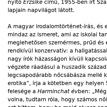
nyitó
Erzsike
című, 1955-ben írt Sz
lapjain napvilágot látott.
A magyar irodalomtörténet-írás, és 
mindaz az ismeret, ami az iskolai t
meglehetősen szemérmes, prűd és 
rendkívül konzervatív: a hallgatássa
nagy írók házasságon kívüli kapcsola
végzete ráadásul a huszadik század
legcsapodárabb nőcsábásza mellé k
erotika”, írja a kötetben egy helyen
felesége a
Harminchat év
ben: „Még
volna, tudtam róla, hogy számos nő