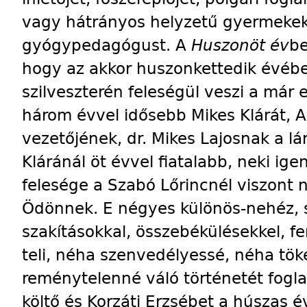
vagy hátrányos helyzetű gyermeke
gyógypedagógust. A
Huszonöt év
be
hogy az akkor huszonkettedik évébe
szilveszterén feleségül veszi a már
három évvel idősebb Mikes Klárát, A
vezetőjének, dr. Mikes Lajosnak a lá
Kláránál öt évvel fiatalabb, neki ige
felesége a Szabó Lőrincnél viszont 
Ödönnek. E négyes különös-nehéz, s
szakításokkal, összebékülésekkel, f
teli, néha szenvedélyessé, néha tök
reménytelenné váló történetét fogl
költő és Korzáti Erzsébet a húszas