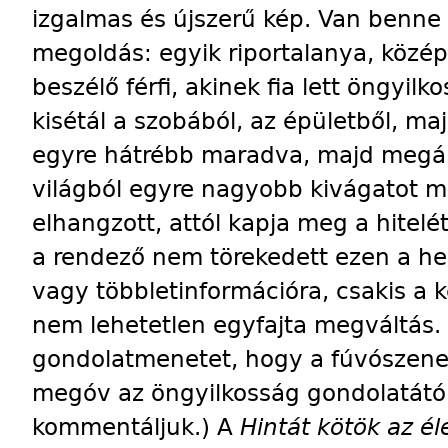
izgalmas és újszerű kép. Van benne
megoldás: egyik riportalanya, közép
beszélő férfi, akinek fia lett öngyilko
kisétál a szobából, az épületből, ma
egyre hátrébb maradva, majd megáll
világból egyre nagyobb kivágatot m
elhangzott, attól kapja meg a hitelét
a rendező nem törekedett ezen a h
vagy többletinformációra, csakis a k
nem lehetetlen egyfajta megváltás.
gondolatmenetet, hogy a fúvószenek
megóv az öngyilkosság gondolatától
kommentáljuk.) A
Hintát kötök az é