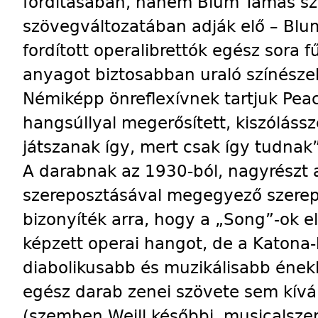
fordításában, hanem Blum Tamás s
szövegváltozatában adják elő – Bl
fordított operalibrettók egész sora 
anyagot biztosabban uraló színészek
Némiképp önreflexívnek tartjuk Pe
hangsúllyal megerősített, kiszóláss
játszanak így, mert csak így tudnak”
A darabnak az 1930-ból, nagyrészt a
szereposztásával megegyező szereplő
bizonyíték arra, hogy a „Song”-ok e
képzett operai hangot, de a Katona
diabolikusabb és muzikálisabb énekl
egész darab zenei szövete sem kívá
(szemben Weill későbbi, musicalszer