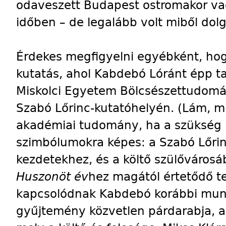
odaveszett Budapest ostromakor va
időben – de legalább volt miből dol
Érdekes megfigyelni egyébként, hogy
kutatás, ahol Kabdebó Lóránt épp ta
Miskolci Egyetem Bölcsészettudomá
Szabó Lőrinc-kutatóhelyén. (Lám, m
akadémiai tudomány, ha a szükség 
szimbólumokra képes: a Szabó Lőrinc
kezdetekhez, és a költő szülővárosába
Huszonöt év
hez magától értetődő t
kapcsolódnak Kabdebó korábbi munk
gyűjtemény közvetlen párdarabja, a