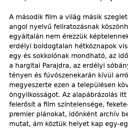
A második film a világ másik szeglet
angol nyelvű feliratozásnak köszönh
egyáltalán nem érezzük képtelennek,
erdélyi boldogtalan hétköznapok v
egy és sokkolónak mondható, az időb
a hargitai Parajdra, az erdélyi sóbá
tényen és fúvószenekarán kívül arról 
megyeszerte ezen a településen köve
öngyilkosságot. Az alapábrázolás itt
felerősít a film színtelensége, feket
premier plánokat, időnként archív b
mutat, ám köztük helyet kap egy-egy