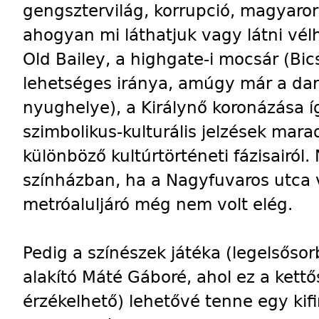
gengsztervilág, korrupció, magyaror
ahogyan mi láthatjuk vagy látni vélh
Old Bailey, a highgate-i mocsár (B
lehetséges iránya, amúgy már a dar
nyughelye), a Királynő koronázása í
szimbolikus-kulturális jelzések mar
különböző kultúrtörténeti fázisairól. 
színházban, ha a Nagyfuvaros utca 
metróaluljáró még nem volt elég.
Pedig a színészek játéka (legelsőso
alakító Máté Gáboré, ahol ez a ket
érzékelhető) lehetővé tenne egy kif