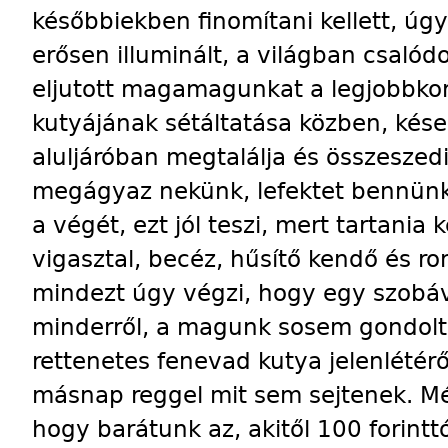
későbbiekben finomítani kellett, úgy
erősen illuminált, a világban csalódo
eljutott magamagunkat a legjobbkor
kutyájának sétáltatása közben, kései
aluljáróban megtalálja és összeszedi
megágyaz nekünk, lefektet bennünk
a végét, ezt jól teszi, mert tartania k
vigasztal, becéz, hűsítő kendő és ro
mindezt úgy végzi, hogy egy szobáv
minderről, a magunk sosem gondolt s
rettenetes fenevad kutya jelenlétér
másnap reggel mit sem sejtenek. Mé
hogy barátunk az, akitől 100 forint