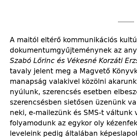
A maitól eltérő kommunikációs kult
dokumentumgyűjteménynek az anya
Szabó Lőrinc és Vékesné Korzáti Erz
tavaly jelent meg a Magvető Könyv
manapság valakivel közölni akarunk 
nyúlunk, szerencsés esetben elbesz
szerencsésben sietősen üzenünk vala
neki, e-mailezünk és SMS-t váltunk v
folyamodunk az egykor oly kézenfekv
leveleink pedig általában képeslapok