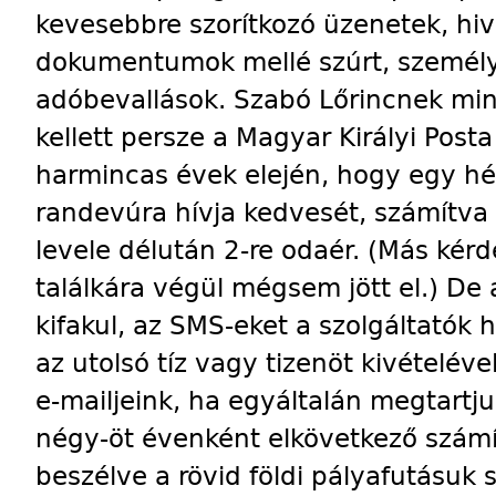
kevesebbre szorítkozó üzenetek, hiv
dokumentumok mellé szúrt, személy
adóbevallások. Szabó Lőrincnek min
kellett persze a Magyar Királyi Post
harmincas évek elején, hogy egy hét
randevúra hívja kedvesét, számítva 
levele délután 2-re odaér. (Más kérd
találkára végül mégsem jött el.) De
kifakul, az SMS-eket a szolgáltatók
az utolsó tíz vagy tizenöt kivételéve
e-mailjeink, ha egyáltalán megtartju
négy-öt évenként elkövetkező szám
beszélve a rövid földi pályafutásuk