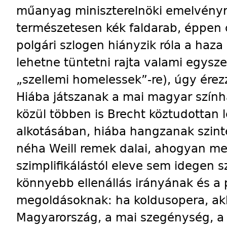
műanyag miniszterelnöki emelvényrő
természetesen kék faldarab, éppen c
polgári szlogen hiányzik róla a haza
lehetne tüntetni rajta valami egysz
„szellemi homelessek”-re), úgy ére
Hiába játszanak a mai magyar szính
közül többen is Brecht köztudottan 
alkotásában, hiába hangzanak szin
néha Weill remek dalai, ahogyan meg
szimplifikálástól eleve sem idegen s
könnyebb ellenállás irányának és a
megoldásoknak: ha koldusopera, akk
Magyarország, a mai szegénység, a