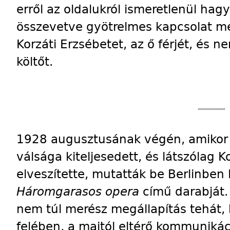
erről az oldalukról ismeretlenül hag
összevetve gyötrelmes kapcsolat me
Korzáti Erzsébetet, az ő férjét, és 
költőt.
1928 augusztusának végén, amikor
válsága kiteljesedett, és látszólag K
elveszítette, mutatták be Berlinben K
Háromgarasos opera
című darabját.
nem túl merész megállapítás tehát,
felében, a maitól eltérő kommunikác