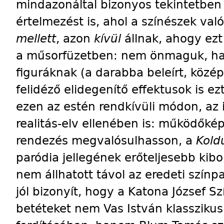
mindazonáltal bizonyos tekintetben
értelmezést is, ahol a színészek való
mellett
, azon
kívül
állnak, ahogy ez
a műsorfüzetben: nem önmaguk, hane
figuráknak (a darabba beleírt, közé
felidéző elidegenítő effektusok is ez
ezen az estén rendkívüli módon, az i
realitás-elv ellenében is: működőké
rendezés megvalósulhasson, a
Kold
paródia jellegének erőteljesebb kibo
nem állhatott távol az eredeti színpa
jól bizonyít, hogy a Katona József S
betéteket nem Vas István klasszikus