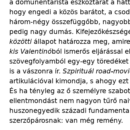
a domunentarista eszköztárat a hátt
hogy engedi a közös barátot, a cso
három-négy összefüggőbb, nagyobb
pedig nagy dumás. Kifejezőkészségé
közötti
állapot határozza meg, amir
kis Valentinó
ból ismerős eljárással 
szövegfolyamból egy-egy töredéket 
is a vászonra ír.
Szpirituál road-mov
artikulációval kimondja, s ahogy ez
És ha tényleg az ő személyre szabott
ellentmondást nem nagyon tűrő nai
huszonegyedik századi fundamental
szerzőpárosnak: van még remény.