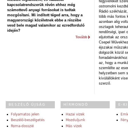
fegyvereket szere
kapcsolatrendszerük révén ehhez még
ostromolni kezdt
számottevő anyagi forrásokat is tudtak
Rádió székházát,
mozgósítani. Mi indított téged arra, hogy a
több más fontos 
magyarországi közéletnek ebbe a részébe
azonban alig volt
vesd bele magad valamikor az ezredforduló
osztagok teheraut
idején?
rendőrségi, ipar
eljutottak az ors
Tovább
Csepel Művekhez 
éjszakai műszakot
dolgozók közül s
forradalmárokhoz.
az, hogy a munk
szemlélte az es
helyzetben sem s
kívülállóként vise
szerző.
BESZÉLŐ ÚJSÁG
HÍRMONDÓ
E-K
Folyamatos jelen
Hazai vizek
Eml
Beszélő-beszélgetés
Mozduljunk
Fény
Roma-dosszié
Más vizek