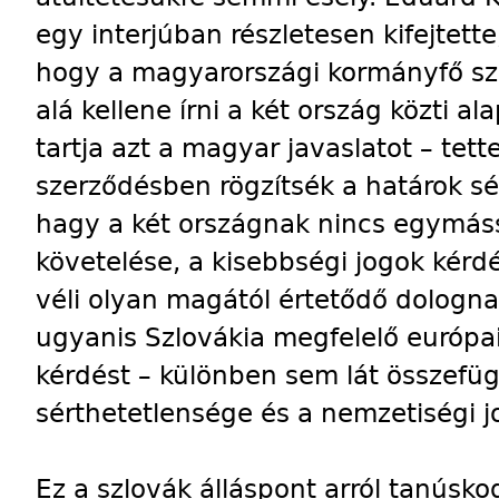
egy interjúban részletesen kifejtett
hogy a magyarországi kormányfő szl
alá kellene írni a két ország közti 
tartja azt a magyar javaslatot – tett
szerződésben rögzítsék a határok sé
hagy a két országnak nincs egymáss
követelése, a kisebbségi jogok kérd
véli olyan magától értetődő dologna
ugyanis Szlovákia megfelelő európai
kérdést – különben sem lát összefüg
sérthetetlensége és a nemzetiségi j
Ez a szlovák álláspont arról tanúsko