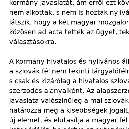
kormány javaslatát, ám erről ezt k
nem alkottak, s nem is hoztak nyilv
látszik, hogy a két magyar mozgalo
közösen ad acta tették az ügyet, tek
választásokra.
A kormány hivatalos és nyilvános ál
a szlovák fél nem tekinti tárgyalófé
s csak és kizárólag a hivatalos szlov
szerződés alanyaiként. Az alapszerző
javaslata valószínűleg a mai szlovák
határozza meg a kisebbségek jogai
új elemet, és elutasítja a magyar fél 