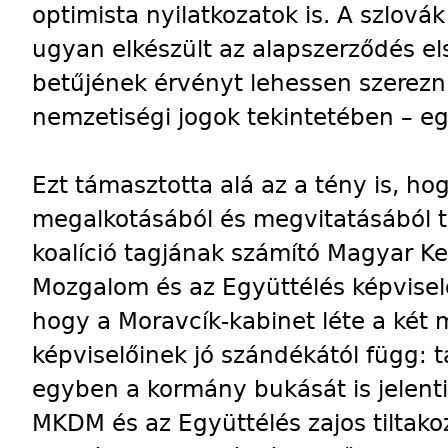
optimista nyilatkozatok is. A szlov
ugyan elkészült az alapszerződés el
betűjének érvényt lehessen szerezni,
nemzetiségi jogok tekintetében – eg
Ezt támasztotta alá az a tény is, ho
megalkotásából és megvitatásából t
koalíció tagjának számító Magyar 
Mozgalom és az Együttélés képviselői
hogy a Moravcík-kabinet léte a ké
képviselőinek jó szándékától függ:
egyben a kormány bukását is jelenti
MKDM és az Együttélés zajos tilta