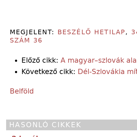
MEGJELENT:
BESZÉLŐ HETILAP
,
3
SZÁM 36
Előző cikk:
A magyar–szlovák al
Következő cikk:
Dél-Szlovákia mí
Belföld
HASONLÓ CIKKEK