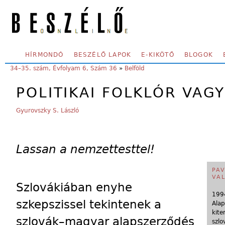
Skip to main content
SECONDARY MENU
HÍRMONDÓ
BESZÉLŐ LAPOK
E-KIKÖTŐ
BLOGOK
YOU ARE HERE:
34–35. szám, Évfolyam 6, Szám 36
»
Belföld
POLITIKAI FOLKLÓR VAGY
Gyurovszky S. László
Lassan a nemzettesttel!
PAV
VA
Szlovákiában enyhe
199
szkepszissel tekintenek a
Alap
kite
szlovák–magyar alapszerződés
szlo