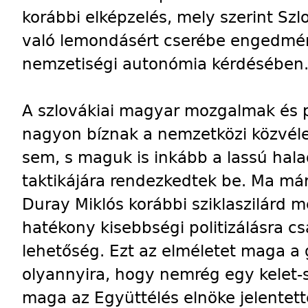
korábbi elképzelés, mely szerint Szlo
való lemondásért cserébe engedmén
nemzetiségi autonómia kérdésében
A szlovákiai magyar mozgalmak és 
nagyon bíznak a nemzetközi közvél
sem, s maguk is inkább a lassú hala
taktikájára rendezkedtek be. Ma má
Duray Miklós korábbi sziklaszilárd 
hatékony kisebbségi politizálásra cs
lehetőség. Ezt az elméletet maga a g
olyannyira, hogy nemrég egy kelet-
maga az Együttélés elnöke jelentett