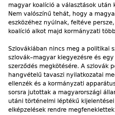
magyar koalíció a választások után 
Nem valószínű tehát, hogy a magya
eszközéhez nyúlnak, feltéve persze, 
koalíció alkot majd kormányzati töb
Szlovákiában nincs meg a politikai 
szlovák–magyar kiegyezésre és egy t
szerződés megkötésére. A szlovák po
hangvételű tavaszi nyilatkozatai me
ellenzék és a kormányzati apparátus
sorsra jutottak a magyarországi álla
utáni történelmi léptékű kijelentése
elképzelések rendre megfeneklette