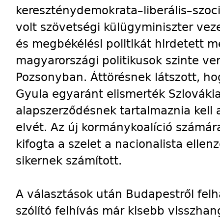
kereszténydemokrata–liberális–szocia
volt szövetségi külügyminiszter vez
és megbékélési politikát hirdetett 
magyarországi politikusok szinte ver
Pozsonyban. Áttörésnek látszott, h
Gyula egyaránt elismerték Szlovákia
alapszerződésnek tartalmaznia kell 
elvét. Az új kormánykoalíció számára 
kifogta a szelet a nacionalista ellen
sikernek számított.
A választások után Budapestről felh
szólító felhívás már kisebb visszhan