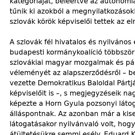
kategóriáját, beleértve az autonómiá
tűnik ki azokból a megnyilatkozások
szlovák körök képviselői tettek az e
A szlovák fél hivatalos és nyilvános
budapesti kormánykoalíció többször é
szlovákiai magyar mozgalmak és pár
véleményét az alapszerződésről – b
vezette Demokratikus Baloldal Pár
képviselőit is –, s megjegyzéseik na
képezte a Horn Gyula pozsonyi láto
álláspontnak. Az azonban már a kis
látogatásakor nyilvánvaló volt, hog
átültetésükre semmi esély. Eduard 