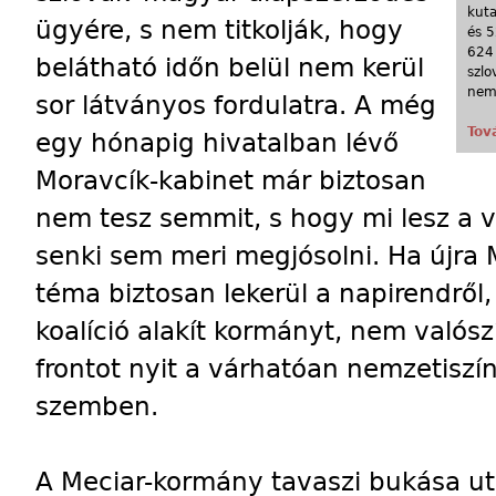
kut
ügyére, s nem titkolják, hogy
és 5
624 
belátható időn belül nem kerül
szlo
nem 
sor látványos fordulatra. A még
Tov
egy hónapig hivatalban lévő
Moravcík-kabinet már biztosan
nem tesz semmit, s hogy mi lesz a 
senki sem meri megjósolni. Ha újra 
téma biztosan lekerül a napirendről,
koalíció alakít kormányt, nem valósz
frontot nyit a várhatóan nemzetisz
szemben.
A Meciar-kormány tavaszi bukása ut