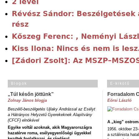
2 levél
Révész Sándor: Beszélgetések a
rész
Kőszeg Ferenc: , Neményi Lászl
Kiss Ilona: Nincs és nem is les
[Zádori Zsolt]: Az MSZP–MSZO
Blogok
E-kikötő
„Túl későn jöttünk”
Forradalom 
Zolnay János blogja
Eörsi László
Beszélő-beszélgetés Ujlaky Andrással az Esélyt
a Hátrányos Helyzetű Gyerekeknek Alapítvány
(CFCF) elnökével
A „kieg” ostrom
Egyike voltál azoknak, akik Magyarországra
1956. október 23-
hazatérve roma, esélyegyenlőségi ügyekkel
a sztálinista hat
kezdtek foglalkozni, és ráadásul