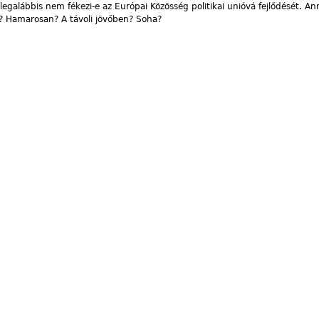
galábbis nem fékezi-e az Európai Közösség politikai unióvá fejlődését. A
ió? Hamarosan? A távoli jövőben? Soha?