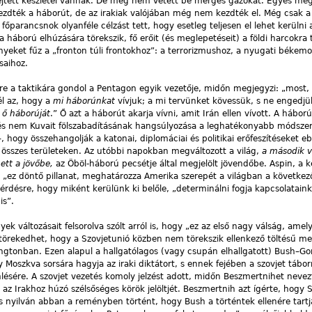
ejtett készletei vannak. De még nem vetett be mérges gázokat. Egyes me
ezdték a háborút, de az irakiak valójában még nem kezdték el. Még csak a
őparancsnok olyanféle célzást tett, hogy esetleg teljesen el lehet kerülni
áború elhúzására törekszik, fő erőit (és meglepetéseit) a földi harcokra t
ényeket fűz a „fronton túli frontokhoz”: a terrorizmushoz, a nyugati béke
saihoz.
rre a taktikára gondol a Pentagon egyik vezetője, midőn megjegyzi: „most,
él az, hogy a
mi háborúnkat
vívjuk; a mi tervünket kövessük, s ne engedjü
z
ő háborúját
.” Ő azt a háborút akarja vívni, amit Irán ellen vívott. A hábor
 és nem Kuvait fölszabadításának hangsúlyozása a leghatékonyabb módszer
–, hogy összehangolják a katonai, diplomáciai és politikai erőfeszítéseket e
összes területeken. Az utóbbi napokban megváltozott a világ,
a második v
ett a jövőbe,
az Öböl-háború pecsétje által megjelölt jövendőbe. Aspin, a 
t „ez döntő pillanat, meghatározza Amerika szerepét a világban a következ
érdésre, hogy miként kerülünk ki belőle, „determinálni fogja kapcsolatain
is”.
k változásait felsorolva szólt arról is, hogy „ez az első nagy válság, amel
örekedhet, hogy a Szovjetunió közben nem törekszik ellenkező töltésű me
ngtonban. Ezen alapul a hallgatólagos (vagy csupán elhallgatott) Bush–Go
Moszkva sorsára hagyja az iraki diktátort, s ennek fejében a szovjet tábo
ésére. A szovjet vezetés komoly jelzést adott, midőn Beszmertnihet nevez
az Irakhoz húzó szélsőséges körök jelöltjét. Beszmertnih azt ígérte, hogy
ezés nyilván abban a reményben történt, hogy Bush a történtek ellenére tart