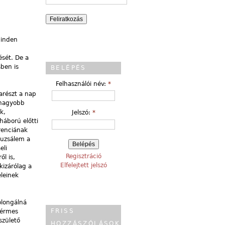
minden
ését. De a
ben is
BELÉPÉS
Felhasználói név:
*
arészt a nap
gnagyobb
k,
Jelszó:
*
áború előtti
erenciának
eruzsálem a
eli
Regisztráció
l is,
Elfelejtett jelszó
kizárólag a
eleinek
olongálná
FRISS
 vérmes
születő
HOZZÁSZÓLÁSOK