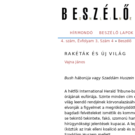
Skip to main content
SECONDARY MENU
HÍRMONDÓ
BESZÉLŐ LAPOK
YOU ARE HERE:
4. szám, Évfolyam 3, Szám 4
»
Beszélő
RAKÉTÁK ÉS ÚJ VILÁG
Vajna János
Bush háborúja vagy Szaddám Huszein 
A hétfői International Herald Tribune-
órájának eufóriája. Szinte minden cím 
világ leendő rendjének körvonalazásáh
elvonják a figyelmet a megrökönyödött 
bagdadi felvételeket ismétlik és komme
se tekintő tekintete, fakó, szomorú ha
hírügynökségi jelentések kupacai. A l
(köztük az Irak elleni koalíció arab és
Szaddám Huszein mellett.