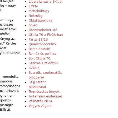
i Szojuz-
Liberalizmus a 3K-ban
déz – nagy
LMPM
l.
Menekültügy
Nekrológ
 Nem hagy
Oktatáspolitika
az összes
op-ed
ovjet erők
Összetorlódott idő
mérése
Ottilia 70 a FUGA-ban
lényeg az,
Párizs 11/13
al.” Kérdés
Quaestor-botrány
ovjet
Roma-dosszié
y e tiltakozás
Romák és politika
Solt Ottilia 70
Szabad-e zsidózni?
SZDSZ
Szerzők, szerkesztők,
t – mondotta
bloggerek
ágháború
Szijj Ferenc
 nyomorúságos
piszkozatai
z tartozott.
Természetes fények
eg, s nem
Történelmi emlékezet
oportok
Választás 2014
akosságra
Vegyes vágott
dták át.