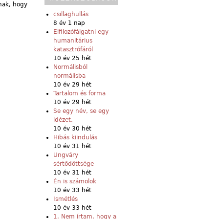
nnak, hogy
csillaghullás
8 év 1 nap
Elfilozófálgatni egy
humanitárius
katasztrófáról
10 év 25 hét
Normálisból
normálisba
10 év 29 hét
Tartalom és forma
10 év 29 hét
Se egy név, se egy
idézet,
10 év 30 hét
Hibás kiindulás
10 év 31 hét
Ungváry
sértődöttsége
10 év 31 hét
Én is számolok
10 év 33 hét
Ismétlés
10 év 33 hét
1. Nem írtam, hogy a