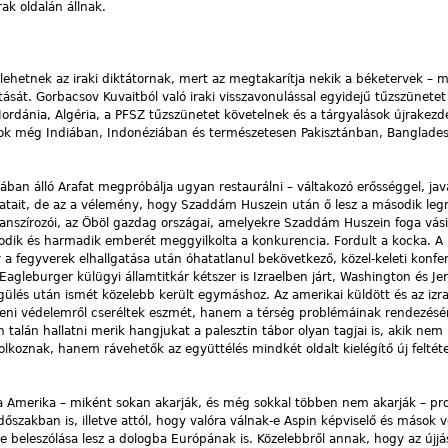
rak oldalán állnak.
lehetnek az iraki diktátornak, mert az megtakarítja nekik a béketervek – 
ását. Gorbacsov Kuvaitból való iraki visszavonulással egyidejű tűzszünetet
Jordánia, Algéria, a PFSZ tűzszünetet követelnek és a tárgyalások újrakezd
 még Indiában, Indonéziában és természetesen Pakisztánban, Banglades
ában álló Arafat megpróbálja ugyan restaurálni – váltakozó erősséggel, jav
olatait, de az a vélemény, hogy Szaddám Huszein után ő lesz a második le
nszírozói, az Öböl gazdag országai, amelyekre Szaddám Huszein foga vási
k és harmadik emberét meggyilkolta a konkurencia. Fordult a kocka. A h
 a fegyverek elhallgatása után óhatatlanul bekövetkező, közel-keleti konf
Eagleburger külügyi államtitkár kétszer is Izraelben járt, Washington és J
ülés után ismét közelebb került egymáshoz. Az amerikai küldött és az izra
eni védelemről cseréltek eszmét, hanem a térség problémáinak rendezésérő
talán hallatni merik hangjukat a palesztin tábor olyan tagjai is, akik nem 
lkoznak, hanem rávehetők az együttélés mindkét oldalt kielégítő új feltét
ha Amerika – miként sokan akarják, és még sokkal többen nem akarják – pr
dőszakban is, illetve attól, hogy valóra válnak-e Aspin képviselő és mások
De beleszólása lesz a dologba Európának is. Közelebbről annak, hogy az újjá