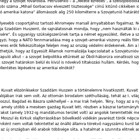
egy a szovjet fővárosba. Petrusenko – a „fekete ezredes”, a szélsőjobboldal
tóbbi száma „Mihail Gorbacsov elveszett tisztessége” című kitűnő cikkében i
ó amerikai katona” állomásozik alig 250 kilométerre a Szovjetunió határátó
télyesebb csoportjához tartozó Ahromejev marsall árnyaltabban fogalmaz.
rtja Szaddám Huszeint, de sajnálatosnak mondja, hogy „nem használták ki 
sére”. És ugyanígy szükségszerűnek tartja a német egyesülést, illetve a sz
gyzi, hogy a NATO fennmaradása meg a szovjet–amerikai viszony reális föl
veres erők felkészültsége feleljen meg az ország védelmi érdekeinek. Ám a 
thetjük, hogy az Egyesült Államok normalizálja kapcsolatait a Szovjetunióv
uló alkut – a szovjet belpolitika eltűrését az Öböl-háborúra vonatkozó sz
a szovjet határokon belül és kívül is növekvő tiltakozási hullám. Kérdés, hog
llentétes lépésekre az amerikai elnököt?
e. Kuvait elözönlésekor Szaddám Huszein a történelemre hivatkozott. Kuvai
 valójában Irak sem volt. Az ottomán birodalom széthullásáig, tehát az I. vil
oszul, Bagdad és Bászra székhellyel – a mai Irak helyén. Tény, hogy az a
, amely utóbb a mesésen gazdag Kuvait lett, részben a bászrai tartományho
Irakot (amely 1932-ig mandátumos terület volt) az angolok teremtették m
oszul és Kirkuk olajforrásokban bővelkedő vidékén javarészt török népcs
amiként nem voltak tekintettel az önálló államra törekvő nagyszámú kurd l
z új országban élő arabok többsége síita, a hatalmat a szunnita elitnek a