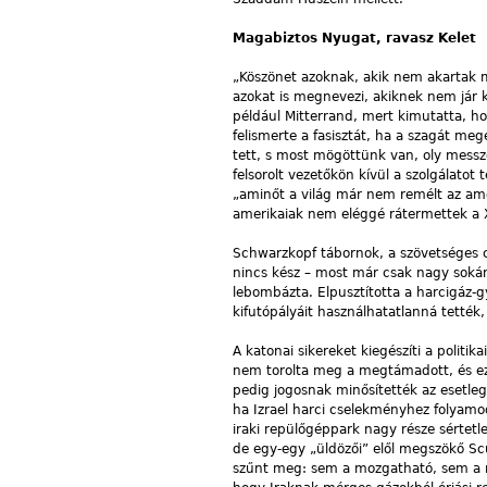
Magabiztos Nyugat, ravasz Kelet
„Köszönet azoknak, akik nem akartak meg
azokat is megnevezi, akiknek nem jár
például Mitterrand, mert kimutatta, h
felismerte a fasisztát, ha a szagát m
tett, s most mögöttünk van, oly messz
felsorolt vezetőkön kívül a szolgálatot
„aminőt a világ már nem remélt az ameri
amerikaiak nem eléggé rátermettek a X
Schwarzkopf tábornok, a szövetséges 
nincs kész – most már csak nagy sokára
lebombázta. Elpusztította a harcigáz-g
kifutópályáit használhatatlanná tették,
A katonai sikereket kiegészíti a politi
nem torolta meg a megtámadott, és ez so
pedig jogosnak minősítették az esetleges
ha Izrael harci cselekményhez folyamodi
iraki repülőgéppark nagy része sértetle
de egy-egy „üldözői” elől megszökő Sc
szűnt meg: sem a mozgatható, sem a rö