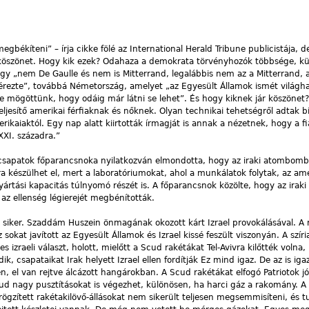
békíteni” – írja cikke fölé az International Herald Tribune publicistája, d
 köszönet. Hogy kik ezek? Odahaza a demokrata törvényhozók többsége, kü
ogy „nem De Gaulle és nem is Mitterrand, legalábbis nem az a Mitterrand, 
egérezte”, továbbá Németország, amelyet „az Egyesült Államok ismét világ
e mögöttünk, hogy odáig már látni se lehet”. És hogy kiknek jár köszönet
 teljesítő amerikai férfiaknak és nőknek. Olyan technikai tehetségről adtak 
kaiaktól. Egy nap alatt kiirtották írmagját is annak a nézetnek, hogy a fi
XI. századra.”
csapatok főparancsnoka nyilatkozván elmondotta, hogy az iraki atombom
 készülhet el, mert a laboratóriumokat, ahol a munkálatok folytak, az amer
yártási kapacitás túlnyomó részét is. A főparancsnok közölte, hogy az iraki
 az ellenség légierejét megbénították.
kai siker. Szaddám Huszein önmagának okozott kárt Izrael provokálásával. A
kat javított az Egyesült Államok és Izrael kissé feszült viszonyán. A szíri
 izraeli választ, holott, mielőtt a Scud rakétákat Tel-Avivra kilőtték volna, 
k, csapataikat Irak helyett Izrael ellen fordítják Ez mind igaz. De az is iga
n, el van rejtve álcázott hangárokban. A Scud rakétákat elfogó Patriotok jó
ud nagy pusztításokat is végezhet, különösen, ha harci gáz a rakomány. A
gzített rakétakilövő-állásokat nem sikerült teljesen megsemmisíteni, és t