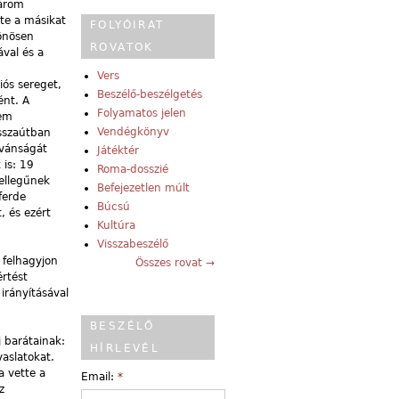
három
tte a másikat
FOLYÓIRAT
lönösen
ROVATOK
ával és a
Vers
iós sereget,
Beszélő-beszélgetés
ént. A
Folyamatos jelen
nem
Vendégkönyv
isszaútban
ívánságát
Játéktér
 is: 19
Roma-dosszié
jellegűnek
Befejezetlen múlt
ferde
Búcsú
, és ezért
Kultúra
Visszabeszélő
 felhagyjon
Összes rovat →
értést
irányításával
BESZÉLŐ
 barátainak:
HÍRLEVÉL
vaslatokat.
a vette a
Email:
*
z