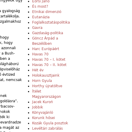
gfigyelők úgy
Eörsi Janó
És most?
 a gyalogság
Etnikai dimenzió
artalékolja.
Eutanázia
mozgalmakhoz
Foglalkoztatáspolitika
Gavra
Gazdaság-politika
 hogy
Göncz Árpád a
k, hogy
Beszélőben
ú azonnali
Harc Európáért
 a Bush-
Havas 70
bben a
Havas 70 – I. kötet
ilágháború
Havas 70 – II. kötet
képviselőház
Hét év
ő évtized
Holokausztjaink
kat, nemcsak
Horn Gyula
Horthy újratöltve
Ítélet
ynek
Magyarországon
goldásra”.
Jacek Kuroń
rbacsov-
Jobbik
rnokok
Könyvajánló
ték ki
Korunk hősei
 Sevardnadze
Kozák Gyula posztok
ja magát az
Levéltári zabrálás