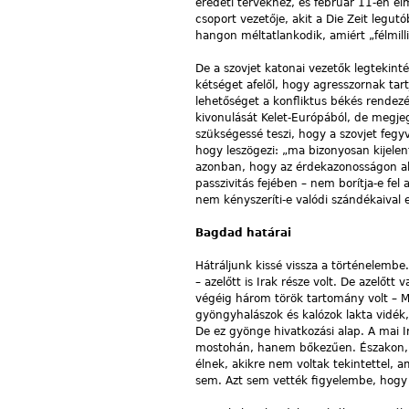
eredeti tervekhez, és február 11-én elm
csoport vezetője, akit a Die Zeit legu
hangon méltatlankodik, amiért „félmilli
De a szovjet katonai vezetők legtekin
kétséget afelől, hogy agresszornak ta
lehetőséget a konfliktus békés rendezé
kivonulását Kelet-Európából, de megje
szükségessé teszi, hogy a szovjet fegy
hogy leszögezi: „ma bizonyosan kijelen
azonban, hogy az érdekazonosságon alap
passzivitás fejében – nem borítja-e fel 
nem kényszeríti-e valódi szándékaival e
Bagdad határai
Hátráljunk kissé vissza a történelemb
– azelőtt is Irak része volt. De azelőtt
végéig három török tartomány volt – M
gyöngyhalászok és kalózok lakta vidék
De ez gyönge hivatkozási alap. A mai 
mostohán, hanem bőkezűen. Északon, M
élnek, akikre nem voltak tekintettel, 
sem. Azt sem vették figyelembe, hogy a