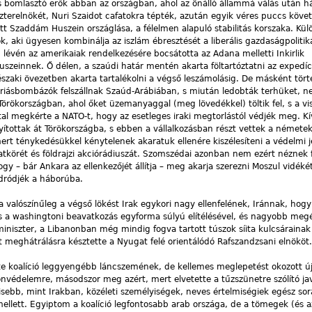
lis bomlasztó erők abban az országban, ahol az önálló állammá válás után 
szterelnökét, Nuri Szaidot cafatokra tépték, azután egyik véres puccs köve
t Szaddám Huszein országlása, a félelmen alapuló stabilitás korszaka. Kü
, aki ügyesen kombinálja az iszlám ébresztését a liberális gazdaságpolitik
lévén az amerikaiak rendelkezésére bocsátotta az Adana melletti Inkirlik
zeinnek. Ő délen, a szaúdi határ mentén akarta föltartóztatni az expedíc
szaki övezetben akarta tartalékolni a végső leszámolásig. De másként tört
óriásbombázók felszállnak Szaúd-Arábiában, s miután ledobták terhüket, 
 Törökországban, ahol őket üzemanyaggal (meg lövedékkel) töltik fel, s a v
al megkérte a NATO-t, hogy az esetleges iraki megtorlástól védjék meg. K
nyítottak át Törökországba, s ebben a vállalkozásban részt vettek a németek
ert ténykedésükkel kénytelenek akaratuk ellenére kiszélesíteni a védelmi 
datkörét és földrajzi akciórádiuszát. Szomszédai azonban nem ezért néznek 
gy – bár Ankara az ellenkezőjét állítja – meg akarja szerezni Moszul vidékét
dródjék a háborúba.
valószínűleg a végső lökést Irak egykori nagy ellenfelének, Iránnak, hogy
ó és a washingtoni beavatkozás egyforma súlyú elítélésével, és nagyobb meg
niszter, a Libanonban még mindig fogva tartott túszok síita kulcsárainak 
 meghátrálásra késztette a Nyugat felé orientálódó Rafszandzsani elnököt.
tte koalíció leggyengébb láncszemének, de kellemes meglepetést okozott új
 önvédelemre, másodszor meg azért, mert elvetette a tűzszünetre szólító ja
g kisebb, mint Irakban, közéleti személyiségek, neves értelmiségiek egész sor
 mellett. Egyiptom a koalíció legfontosabb arab országa, de a tömegek (és a