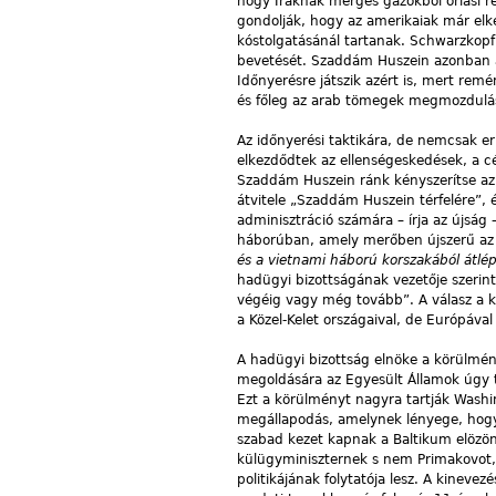
hogy Iraknak mérges gázokból óriási r
gondolják, hogy az amerikaiak már elk
kóstolgatásánál tartanak. Schwarzkopf f
bevetését. Szaddám Huszein azonban a h
Időnyerésre játszik azért is, mert rem
és főleg az arab tömegek megmozdulá
Az időnyerési taktikára, de nemcsak e
elkezdődtek az ellenségeskedések, a c
Szaddám Huszein ránk kényszerítse a
átvitele „Szaddám Huszein térfelére”,
adminisztráció számára – írja az újság 
háborúban, amely merőben újszerű az 
és a vietnami háború korszakából átlép
hadügyi bizottságának vezetője szerin
végéig vagy még tovább”. A válasz a k
a Közel-Kelet országaival, de Európával 
A hadügyi bizottság elnöke a körülménye
megoldására az Egyesült Államok úgy t
Ezt a körülményt nagyra tartják Washi
megállapodás, amelynek lényege, hogy 
szabad kezet kapnak a Baltikum elözönl
külügyminiszternek s nem Primakovot, 
politikájának folytatója lesz. A kinev