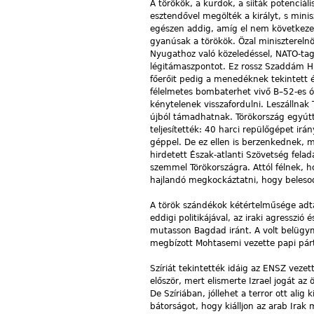
A törökök, a kurdok, a síiták potenciá
esztendővel megölték a királyt, s mini
egészen addig, amíg el nem következet
gyanúsak a törökök. Özal miniszterelnök
Nyugathoz való közeledéssel, NATO-tag 
légitámaszpontot. Ez rossz Szaddám Hus
főerőit pedig a menedéknek tekintett é
félelmetes bombaterhet vivő B–52-es 
kénytelenek visszafordulni. Leszállnak
újból támadhatnak. Törökország egyútt
teljesítették: 40 harci repülőgépet irá
géppel. De ez ellen is berzenkednek, m
hirdetett Észak-atlanti Szövetség fela
szemmel Törökországra. Attól félnek, ho
hajlandó megkockáztatni, hogy beleso
A török szándékok kétértelműsége adta 
eddigi politikájával, az iraki agresszi
mutasson Bagdad iránt. A volt belügymi
megbízott Mohtasemi vezette papi párt
Szíriát tekintették idáig az ENSZ veze
először, mert elismerte Izrael jogát az
De Szíriában, jóllehet a terror ott ali
bátorságot, hogy kiálljon az arab Irak