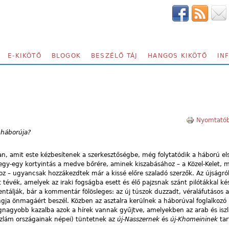
E-KIKÖTŐ
BLOGOK
BESZÉLŐ TÁJ
HANGOS KIKÖTŐ
IN
Nyomtatób
háborúja?
ban, amit este kézbesítenek a szerkesztőségbe, még folytatódik a háború el
egy-egy kortyintás a medve bőrére, aminek kiszabásához – a Közel-Kelet, m
oz – ugyancsak hozzákezdtek már a kissé előre szaladó szerzők. Az újságr
tévék, amelyek az iraki fogságba esett és élő pajzsnak szánt pilótákkal kés
ntálják, bár a kommentár fölösleges: az új túszok duzzadt, véraláfutásos 
ngja önmagáért beszél. Közben az asztalra kerülnek a háborúval foglalkozó
egnagyobb kazalba azok a hírek vannak gyűjtve, amelyekben az arab és is
 iszlám országainak népei) tüntetnek az
új-Nasszernek
és
új-Khomeininek
tar