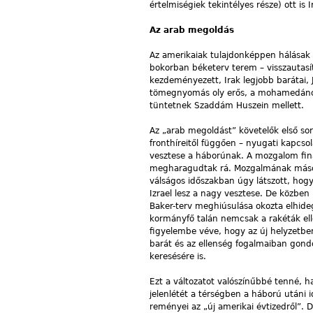
értelmiségiek tekintélyes része) ott is I
Az arab megoldás
Az amerikaiak tulajdonképpen hálásak 
bokorban béketerv terem – visszautasít
kezdeményezett, Irak legjobb barátai, 
tömegnyomás oly erős, a mohamedánok
tüntetnek Szaddám Huszein mellett.
Az „arab megoldást” követelők első sor
fronthíreitől függően – nyugati kapcs
vesztese a háborúnak. A mozgalom fina
megharagudtak rá. Mozgalmának másodi
válságos időszakban úgy látszott, hogy
Izrael lesz a nagy vesztese. De közben 
Baker-terv meghiúsulása okozta elhideg
kormányfő talán nemcsak a rakéták ell
figyelembe véve, hogy az új helyzetben 
barát és az ellenség fogalmaiban gondo
keresésére is.
Ezt a változatot valószínűbbé tenné, 
jelenlétét a térségben a háború utáni i
reményei az „új amerikai évtizedről”. 