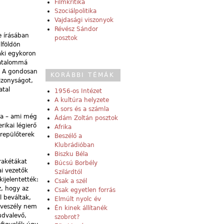
Filmkritika
Szociálpolitika
Vajdasági viszonyok
Révész Sándor
e írásában
posztok
lföldön
aki egykoron
hatalommá
? A gondosan
KORÁBBI TÉMÁK
bizonyságot,
atal
1956-os Intézet
A kultúra helyzete
A sors és a számla
ba – ami még
Ádám Zoltán posztok
ikai légierő
Afrika
 repülőterek
Beszélő a
Klubrádióban
Biszku Béla
 rakétákat
Búcsú Borbély
ai vezetők
Szilárdtól
kijelentették:
Csak a szél
z, hogy az
Csak egyetlen forrás
l beváltak,
Elmúlt nyolc év
 veszély nem
Én kinek állítanék
udvalevő,
szobrot?