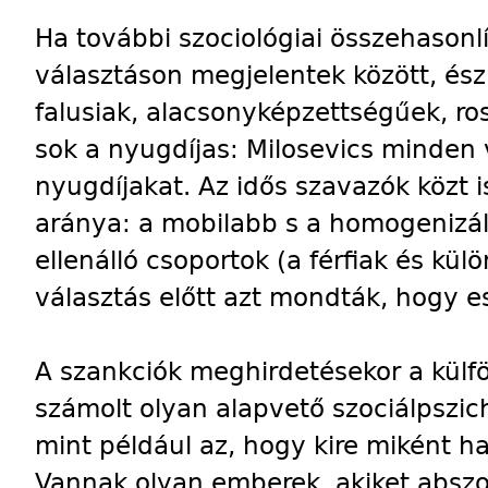
Ha további szociológiai összehasonl
választáson megjelentek között, ész
falusiak, alacsonyképzettségűek, ros
sok a nyugdíjas: Milosevics minden v
nyugdíjakat. Az idős szavazók közt 
aránya: a mobilabb s a homogenizá
ellenálló csoportok (a férfiak és külö
választás előtt azt mondták, hogy e
A szankciók meghirdetésekor a külf
számolt olyan alapvető szociálpszic
mint például az, hogy kire miként ha
Vannak olyan emberek, akiket abszo