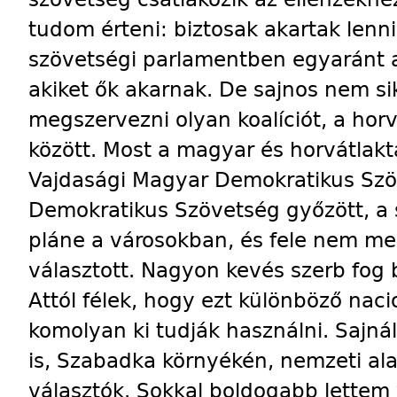
tudom érteni: biztosak akartak lenni
szövetségi parlamentben egyaránt a
akiket ők akarnak. De sajnos nem si
megszervezni olyan koalíciót, a hor
között. Most a magyar és horvátlak
Vajdasági Magyar Demokratikus Szö
Demokratikus Szövetség győzött, a 
pláne a városokban, és fele nem ment
választott. Nagyon kevés szerb fog 
Attól félek, hogy ezt különböző nac
komolyan ki tudják használni. Sajn
is, Szabadka környékén, nemzeti al
választók. Sokkal boldogabb lettem 