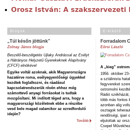
Orosz István: A szakszervezeti
Blogok
E-kikötő
„Túl későn jöttünk”
Forradalom 
Zolnay János blogja
Eörsi László
Beszélő-beszélgetés Ujlaky Andrással az Esélyt
a Hátrányos Helyzetű Gyerekeknek Alapítvány
(CFCF) elnökével
A „kieg” ostrom
Egyike voltál azoknak, akik Magyarországra
1956. október 23-
hazatérve roma, esélyegyenlőségi ügyekkel
a sztálinista hat
kezdtek foglalkozni, és ráadásul
fegyvereket szere
kapcsolatrendszerük révén ehhez még
ostromolni kezdt
számottevő anyagi forrásokat is tudtak
Rádió székházát,
mozgósítani. Mi indított téged arra, hogy a
több más fontos 
magyarországi közéletnek ebbe a részébe
azonban alig volt
vesd bele magad valamikor az ezredforduló
osztagok teheraut
idején?
rendőrségi, ipar
eljutottak az ors
Tovább
Csepel Művekhez 