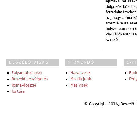
éjszakai műszakot
dolgozók közül s
forradalmárokhoz.
az, hogy a munk
szemlélte az es
helyzetben sem s
kívülállóként vise
szerző.
BESZÉLŐ ÚJSÁG
HÍRMONDÓ
E-K
Folyamatos jelen
Hazai vizek
Eml
Beszélő-beszélgetés
Mozduljunk
Fény
Roma-dosszié
Más vizek
Kultúra
© Copyright 2016, Beszélő. 