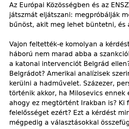
Az Európai Közösségben és az ENSZ-
játszmát eljátszani: megpróbálják m
bűnöst, akit meg lehet büntetni, és 
Vajon feltették-e komolyan a kérdést
háború nem marad abba a szankciók
a katonai intervenciót Belgrád elle
Belgrádot? Amerikai analízisek szer
kerülni a hadművelet. Százezer, pers
történik akkor, ha Milosevics ennek
ahogy ez megtörtént Irakban is? Ki f
felelősséget ezért? Ezt a kérdést mi
mégpedig a választásokkal összefü