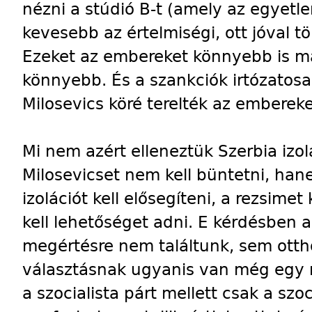
nézni a stúdió B-t (amely az egyetlen
kevesebb az értelmiségi, ott jóval t
Ezeket az embereket könnyebb is man
könnyebb. És a szankciók irtózatosa
Milosevics köré terelték az embereke
Mi nem azért elleneztük Szerbia izolá
Milosevicset nem kell büntetni, han
izolációt kell elősegíteni, a rezsimet 
kell lehetőséget adni. E kérdésben
megértésre nem találtunk, sem otth
választásnak ugyanis van még egy
a szocialista párt mellett csak a szoc