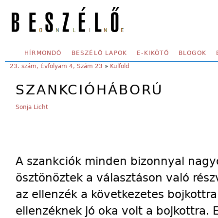
Skip to main content
SECONDARY MENU
HÍRMONDÓ
BESZÉLŐ LAPOK
E-KIKÖTŐ
BLOGOK
YOU ARE HERE:
23. szám, Évfolyam 4, Szám 23
»
Külföld
SZANKCIÓHÁBORÚ
Sonja Licht
A szankciók minden bizonnyal nagyo
ösztönöztek a választáson való rész
az ellenzék a következetes bojkottra 
ellenzéknek jó oka volt a bojkottra. E