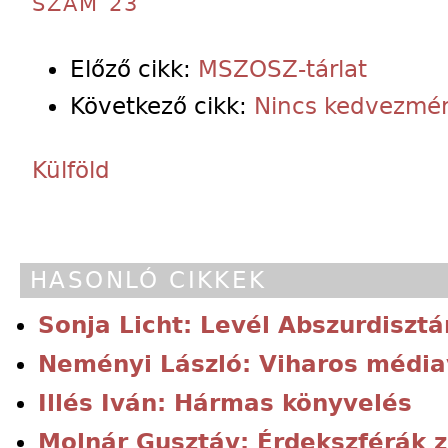
SZÁM 23
Előző cikk:
MSZOSZ-tárlat
Következő cikk:
Nincs kedvezmé
Külföld
HASONLÓ CIKKEK
Sonja Licht: Levél Abszurdisztá
Neményi László: Viharos média
Illés Iván: Hármas könyvelés
Molnár Gusztáv: Érdekszférák z