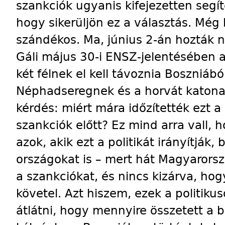
szankciók ugyanis kifejezetten segí
hogy sikerüljön ez a választás. Még 
szándékos. Ma, június 2-án hozták 
Gáli május 30-i ENSZ-jelentésében a
két félnek el kell távoznia Boszniáb
Néphadseregnek és a horvát katonas
kérdés: miért mára időzítették ezt a
szankciók előtt? Ez mind arra vall, h
azok, akik ezt a politikát irányítják
országokat is – mert hát Magyarors
a szankciókat, és nincs kizárva, ho
követel. Azt hiszem, ezek a politik
átlátni, hogy mennyire összetett a