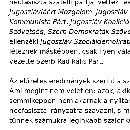
neofasiszta szatellitpártjai vettek ré
Jugoszláviáért Mozgalom
,
Jugoszláv
Kommunista Párt
,
Jugoszláv Koalíció
Szövetség
,
Szerb Demokraták Szöve
ellenzéki
Jugoszláv Szociáldemokrat
léteznek másképpen, csak ilyen vála
vezette Szerb Radikális Párt.
Az előzetes eredmények szerint a szoc
Ami megint nem véletlen: azok, aki
semmiképpen nem akarnak a nyíltan 
neofasiszta irányzatra szavazni, s m
tűnnek számukra leginkább szalonk