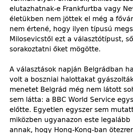
elutazhatnak-e Frankfurtba vagy N
életükben nem jöttek el még a fővá
nem értené, hogy ilyen típusú megsz
Milosevicstől ezt a választótípust, s
sorakoztatni őket mögötte.
A választások napján Belgrádban h
volt a boszniai halottakat gyászoltá
menetet Belgrád még nem látott soh
sem látta: a BBC World Service eg
előtte. Egyetlen egyszer sem mutat
miközben ugyanazon este legalább 
annak, hogy Hong-Kong-ban ötezren