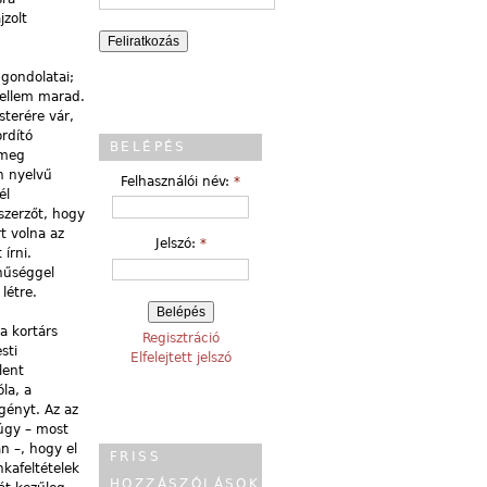
jzolt
 gondolatai;
zellem marad.
terére vár,
ordító
BELÉPÉS
 meg
en nyelvű
Felhasználói név:
*
él
szerzőt, hogy
t volna az
Jelszó:
*
írni.
 hűséggel
létre.
a kortárs
Regisztráció
sti
Elfelejtett jelszó
lent
la, a
gényt. Az az
 úgy – most
n –, hogy el
FRISS
kafeltételek
HOZZÁSZÓLÁSOK