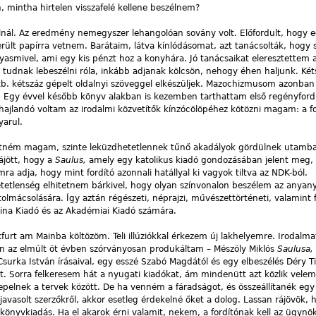
n, mintha hirtelen visszafelé kellene beszélnem?
talnál. Az eredmény nemegyszer lehangolóan sovány volt. Előfordult, hogy 
rült papírra vetnem. Barátaim, látva kínlódásomat, azt tanácsolták, hogy
asmivel, ami egy kis pénzt hoz a konyhára. Jó tanácsaikat eleresztettem 
 tudnak lebeszélni róla, inkább adjanak kölcsön, nehogy éhen haljunk. Két
 kb. kétszáz gépelt oldalnyi szöveggel elkészüljek. Mazochizmusom azonb
n. Egy évvel később könyv alakban is kezemben tarthattam első regényford
jlandó voltam az irodalmi közvetítők kínzócölöpéhez kötözni magam: a fo
yarul.
tném magam, szinte leküzdhetetlennek tűnő akadályok gördülnek utamba.
ájött, hogy a
Saulus,
amely egy katolikus kiadó gondozásában jelent meg
mra adja, hogy mint fordító azonnali hatállyal ki vagyok tiltva az NDK-ból.
tetlenség elhitetnem bárkivel, hogy olyan színvonalon beszélem az anyan
lmácsolására. Így aztán régészeti, néprajzi, művészettörténeti, valamint fi
vina Kiadó és az Akadémiai Kiadó számára.
rt am Mainba költözöm. Teli illúziókkal érkezem új lakhelyemre. Irodalma
ren az elmúlt öt évben szórványosan produkáltam – Mészöly Miklós
Saulusa,
 Csurka István írásaival, egy esszé Szabó Magdától és egy elbeszélés Déry Ti
t. Sorra felkeresem hát a nyugati kiadókat, ám mindenütt azt közlik vele
pelnek a tervek között. De ha venném a fáradságot, és összeállítanék egy 
a javasolt szerzőkről, akkor esetleg érdekelné őket a dolog. Lassan rájövök, 
önyvkiadás. Ha el akarok érni valamit, nekem, a fordítónak kell az ügynök