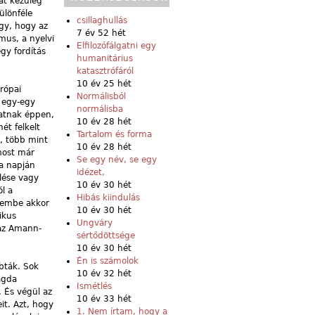
át kezűleg
ülönféle
csillaghullás
úgy, hogy az
7 év 52 hét
mus, a nyelvi
Elfilozófálgatni egy
gy fordítás
humanitárius
katasztrófáról
10 év 25 hét
rópai
Normálisból
– egy-egy
normálisba
gatnak éppen,
10 év 28 hét
ét felkelt
Tartalom és forma
a, több mint
10 év 28 hét
most már
Se egy név, se egy
a napján
idézet,
elése vagy
10 év 30 hét
l a
Hibás kiindulás
zembe akkor
10 év 30 hét
ikus
Ungváry
 az Amann-
sértődöttsége
10 év 30 hét
Én is számolok
bták. Sok
10 év 32 hét
agda
Ismétlés
 És végül az
10 év 33 hét
it. Azt, hogy
1. Nem írtam, hogy a