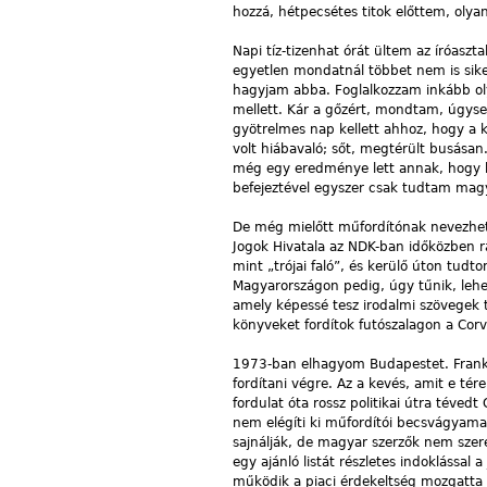
hozzá, hétpecsétes titok előttem, olya
Napi tíz-tizenhat órát ültem az íróasz
egyetlen mondatnál többet nem is sike
hagyjam abba. Foglalkozzam inkább oly
mellett. Kár a gőzért, mondtam, úgyse
gyötrelmes nap kellett ahhoz, hogy a
volt hiábavaló; sőt, megtérült busása
még egy eredménye lett annak, hogy ha
befejeztével egyszer csak tudtam mag
De még mielőtt műfordítónak nevezhe
Jogok Hivatala az NDK-ban időközben r
mint „trójai faló”, és kerülő úton tudto
Magyarországon pedig, úgy tűnik, lehe
amely képessé tesz irodalmi szövegek to
könyveket fordítok futószalagon a Cor
1973-ban elhagyom Budapestet. Frankfu
fordítani végre. Az a kevés, amit e té
fordulat óta rossz politikai útra tévedt
nem elégíti ki műfordítói becsvágyama
sajnálják, de magyar szerzők nem szere
egy ajánló listát részletes indoklással 
működik a piaci érdekeltség mozgatta k