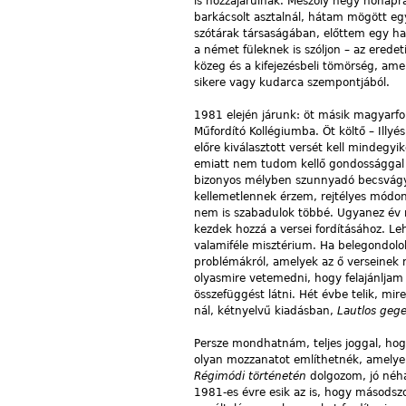
is hozzájárulnak. Mészöly négy hónapra
barkácsolt asztalnál, hátam mögött eg
szótárak társaságában, előttem egy hal
a német füleknek is szóljon – az erede
közeg és a kifejezésbeli tömörség, ame
sikere vagy kudarca szempontjából.
1981 elején járunk: öt másik magyarfo
Műfordító Kollégiumba. Öt költő – Illy
előre kiválasztott versét kell mindeg
emiatt nem tudom kellő gondossággal elk
bizonyos mélyben szunnyadó becsvágyaka
kellemetlennek érzem, rejtélyes módo
nem is szabadulok többé. Ugyanez év 
kezdek hozzá a versei fordításához. Le
valamiféle misztérium. Ha belegondolo
problémákról, amelyek az ő verseinek
olyasmire vetemedni, hogy felajánljam
összefüggést látni. Hét évbe telik, mi
nál, kétnyelvű kiadásban,
Lautlos geg
Persze mondhatnám, teljes joggal, ho
olyan mozzanatot említhetnék, amelyek
Régimódi történetén
dolgozom, jó néhá
1981-es évre esik az is, hogy másodsz