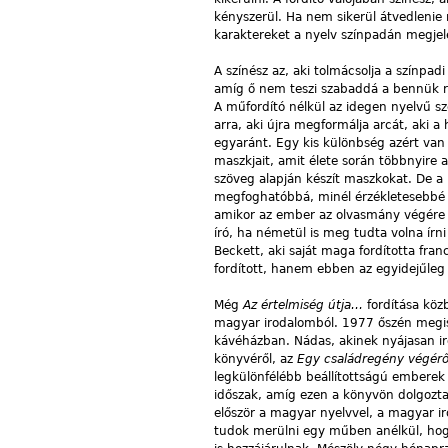
kényszerül. Ha nem sikerül átvedlenie 
karaktereket a nyelv színpadán megjelen
A színész az, aki tolmácsolja a színpad
amíg ő nem teszi szabaddá a bennük re
A műfordító nélkül az idegen nyelvű 
arra, aki újra megformálja arcát, aki a 
egyaránt. Egy kis különbség azért van 
maszkjait, amit élete során többnyire a
szöveg alapján készít maszkokat. De a
megfoghatóbbá, minél érzékletesebbé 
amikor az ember az olvasmány végére ér
író, ha németül is meg tudta volna írni 
Beckett, aki saját maga fordította fra
fordított, hanem ebben az egyidejűleg í
Még
Az értelmiség útja…
fordítása kö
magyar irodalomból. 1977 őszén megis
kávéházban. Nádas, akinek nyájasan ir
könyvéről, az
Egy családregény végér
legkülönfélébb beállítottságú emberek 
időszak, amíg ezen a könyvön dolgozta
először a magyar nyelvvel, a magyar ir
tudok merülni egy műben anélkül, hogy