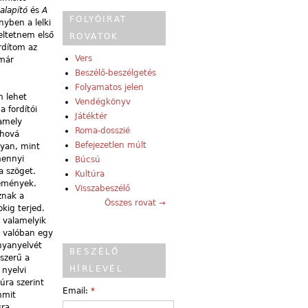
salapító
és
A
FOLYÓIRAT
nyben a lelki
eltetnem első
ROVATOK
rdítom az
Vers
 már
Beszélő-beszélgetés
Folyamatos jelen
m lehet
Vendégkönyv
 fordítói
Játéktér
 amely
Roma-dosszié
 hová
Befejezetlen múlt
lyan, mint
mennyi
Búcsú
a szöget.
Kultúra
lemények.
Visszabeszélő
znak a
Összes rovat →
kig terjed.
a valamelyik
a valóban egy
anyanyelvét
BESZÉLŐ
yszerű a
HÍRLEVÉL
 nyelvi
úra szerint
Email:
*
mmit
sra