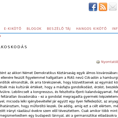
E-KIKÖTŐ
BLOGOK
BESZÉLŐ TÁJ
HANGOS KIKÖTŐ
IN
a
AKOSKODÁS
Nyomtatób
tént az akkori Német Demokratikus Köztársaság egyik álmos kisvárosában:
s ellenére feszült figyelemmel hallgattam a RIAS nevű CIA-adón a hamburg
fordítók elmondták, ők arra törekszenek, hogy közvetítsenek az egymást k
ítsék más kultúrák értékeit, hogy a másfajta gondolkodást, érzést, beszéde
ükre. Lebilincselt a kongresszus, és felszította ifjonti kalandvágyamat. Fe
feltáratlan ősvadonába – ez a gondolat megragadta gyermeki képzeletem
, micsoda lelki igénybevétellel jár együtt egy ilyen felfedezőút, az anyag
lhatároztam, hogy műfordító leszek. De addig, amíg ezt a célt elértem, m
zött irányt ráadásul évekre szem elől tévesztettem. Csak amikor több mint 
egismerkedtem egy budapesti lánnyal, aki a germanisztikai előadásokra 