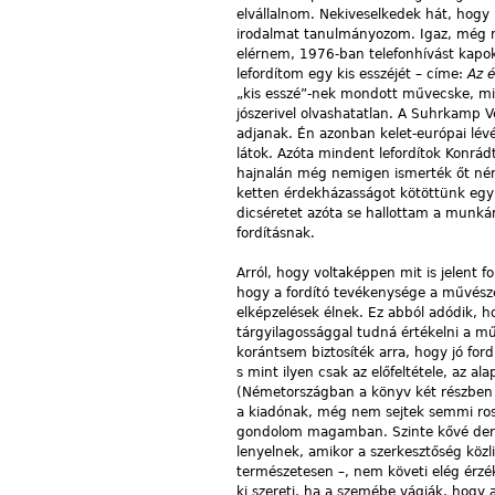
elvállalnom. Nekiveselkedek hát, hog
irodalmat tanulmányozom. Igaz, még mi
elérnem, 1976-ban telefonhívást kapo
lefordítom egy kis esszéjét – címe:
Az é
„kis esszé”-nek mondott művecske, min
jószerivel olvashatatlan. A Suhrkamp V
adjanak. Én azonban kelet-európai lév
látok. Azóta mindent lefordítok Konrá
hajnalán még nemigen ismerték őt néme
ketten érdekházasságot kötöttünk egy
dicséretet azóta se hallottam a munká
fordításnak.
Arról, hogy voltaképpen mit is jelent
hogy a fordító tevékenysége a művésze
elképzelések élnek. Ez abból adódik, 
tárgyilagossággal tudná értékelni a m
korántsem biztosíték arra, hogy jó for
s mint ilyen csak az előfeltétele, az
(Németországban a könyv két részben
a kiadónak, még nem sejtek semmi ros
gondolom magamban. Szinte kővé derme
lenyelnek, amikor a szerkesztőség köz
természetesen –, nem követi elég érzék
ki szereti, ha a szemébe vágják, hog