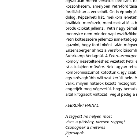
egyáltalán merek verseket fordítani,
köszönhetem, amelyben Petri-fordítá
fordításban a verseiből. Ön is éppoly j
dolog. Képzelheti hát, mekkora lehete
önállóak, merészek, mentesek attól a 
produkciókat jellemzi. Petri nagy témá
mennyire nem mindennapi eszközökkel 
Petri költészetére jellemző ismertetőj
igazolni, hogy fordítóként talán mégs
Enzensberger ahhoz a versfordításom
Suhrkamp Verlagnál. A
Februarmorge
komoly nézeteltéréshez vezetett Petri 
rá a tulajdon művére. Neki ugyan tets
kompromisszumot kötöttünk, így csak 
egy szöveghűbb változat került bele. Mi
válik, milyen határok között mozoghat 
engedjék meg végezetül, hogy bemutass
által kifogásolt változat, végül pedig 
FEBRUÁRI HAJNAL
A fagyott hó helyén most
vizes a párkány, vizesen ragyog!
Csöpögnek a méteres
jégcsapok.