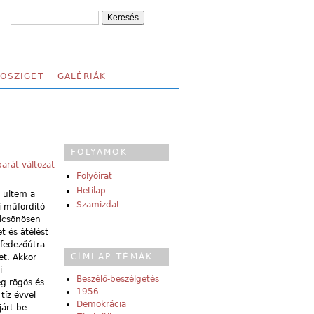
FOSZIGET
GALÉRIÁK
FOLYAMOK
arát változat
Folyóirat
Hetilap
 ültem a
Szamizdat
i műfordító-
ölcsönösen
t és átélést
lfedezőútra
CÍMLAP TÉMÁK
et. Akkor
i
Beszélő-beszélgetés
ég rögös és
1956
tíz évvel
Demokrácia
járt be