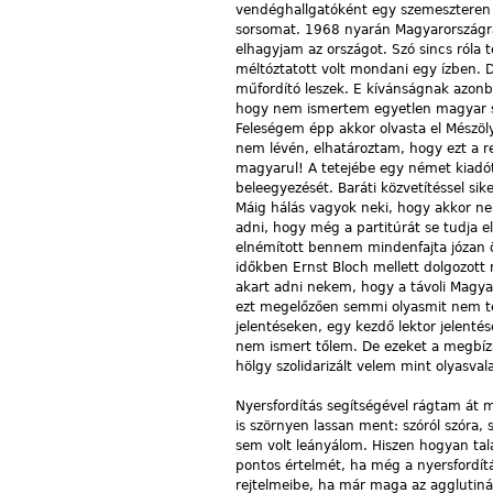
vendéghallgatóként egy szemeszteren át
sorsomat. 1968 nyarán Magyarországra
elhagyjam az országot. Szó sincs róla 
méltóztatott volt mondani egy ízben. 
műfordító leszek. E kívánságnak azonb
hogy nem ismertem egyetlen magyar sz
Feleségem épp akkor olvasta el Mészöly
nem lévén, elhatároztam, hogy ezt a r
magyarul! A tetejébe egy német kiadót 
beleegyezését. Baráti közvetítéssel si
Máig hálás vagyok neki, hogy akkor ne
adni, hogy még a partitúrát se tudja el
elnémított bennem mindenfajta józan ön
időkben Ernst Bloch mellett dolgozott
akart adni nekem, hogy a távoli Magyar
ezt megelőzően semmi olyasmit nem teh
jelentéseken, egy kezdő lektor jelenté
nem ismert tőlem. De ezeket a megbízá
hölgy szolidarizált velem mint olyasv
Nyersfordítás segítségével rágtam át
is szörnyen lassan ment: szóról szóra, 
sem volt leányálom. Hiszen hogyan ta
pontos értelmét, ha még a nyersfordít
rejtelmeibe, ha már maga az agglutinác