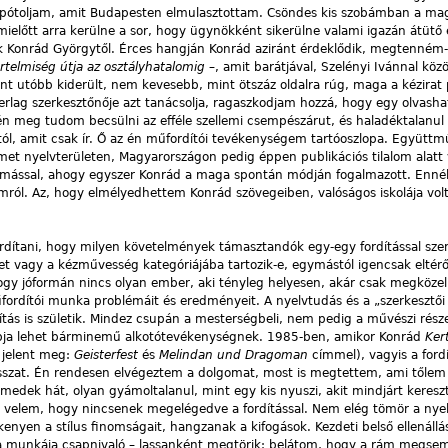
y pótoljam, amit Budapesten elmulasztottam. Csöndes kis szobámban a ma
előtt arra kerülne a sor, hogy ügynökként sikerülne valami igazán átüt
k Konrád Györgytől. Érces hangján Konrád aziránt érdeklődik, megtenném
rtelmiség útja az osztályhatalomig
–, amit barátjával, Szelényi Ivánnal közö
t utóbb kiderült, nem kevesebb, mint ötszáz oldalra rúg, maga a kézirat
erlag szerkesztőnője azt tanácsolja, ragaszkodjam hozzá, hogy egy olvash
én meg tudom becsülni az efféle szellemi csempészárut, és haladéktalanu
dtól, amit csak ír. Ő az én műfordítói tevékenységem tartóoszlopa. Együt
t nyelvterületen, Magyarországon pedig éppen publikációs tilalom alatt v
mással, ahogy egyszer Konrád a maga spontán módján fogalmazott. Ennél
mról. Az, hogy elmélyedhettem Konrád szövegeiben, valóságos iskolája vo
 fordítani, hogy milyen követelmények támasztandók egy-egy fordítással sz
t vagy a kézművesség kategóriájába tartozik-e, egymástól igencsak eltér
hogy jóformán nincs olyan ember, aki tényleg helyesen, akár csak megközel
űfordítói munka problémáit és eredményeit. A nyelvtudás és a „szerkesztő
dítás is születik. Mindez csupán a mesterségbeli, nem pedig a művészi rész
 alapja lehet bárminemű alkotótevékenységnek. 1985-ben, amikor Konrád
Ker
 jelent meg:
Geisterfest
és
Melindan und Dragoman
címmel), vagyis a ford
szat. Én rendesen elvégeztem a dolgomat, most is megtettem, ami tőlem 
dek hát, olyan gyámoltalanul, mint egy kis nyuszi, akit mindjárt keresz
li velem, hogy nincsenek megelégedve a fordítással. Nem elég tömör a nye
enyen a stílus finomságait, hangzanak a kifogások. Kezdeti belső ellenál
y a munkája csapnivaló – lassanként megtörik: belátom, hogy a rám megse