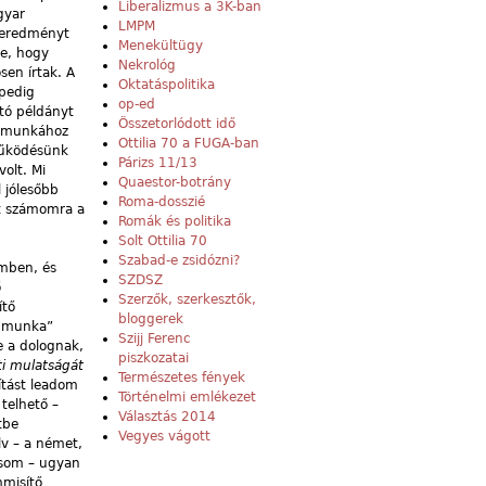
Liberalizmus a 3K-ban
gyar
LMPM
ő eredményt
Menekültügy
-e, hogy
Nekrológ
sen írtak. A
Oktatáspolitika
 pedig
op-ed
ató példányt
Összetorlódott idő
l munkához
Ottilia 70 a FUGA-ban
tműködésünk
Párizs 11/13
olt. Mi
Quaestor-botrány
 jólesőbb
Roma-dosszié
lt számomra a
Romák és politika
Solt Ottilia 70
Szabad-e zsidózni?
emben, és
SZDSZ
ő
Szerzők, szerkesztők,
ítő
bloggerek
i munka”
Szijj Ferenc
e a dolognak,
piszkozatai
ti mulatságát
Természetes fények
ítást leadom
Történelmi emlékezet
telhető –
Választás 2014
tbe
Vegyes vágott
lv – a német,
lásom – ugyan
mmisítő