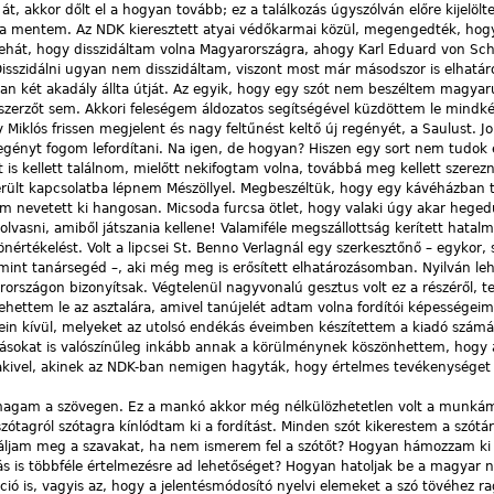
, akkor dőlt el a hogyan tovább; ez a találkozás úgyszólván előre kijelölt
 mentem. Az NDK kieresztett atyai védőkarmai közül, megengedték, hogy 
tehát, hogy disszidáltam volna Magyarországra, ahogy Karl Eduard von Sch
Disszidálni ugyan nem disszidáltam, viszont most már másodszor is elhatá
an két akadály állta útját. Az egyik, hogy egy szót nem beszéltem magyaru
erzőt sem. Akkori feleségem áldozatos segítségével küzdöttem le mindké
 Miklós frissen megjelent és nagy feltűnést keltő új regényét, a Saulust. J
egényt fogom lefordítani. Na igen, de hogyan? Hiszen egy sort nem tudok e
is kellett találnom, mielőtt nekifogtam volna, továbbá meg kellett szerez
került kapcsolatba lépnem Mészöllyel. Megbeszéltük, hogy egy kávéházban 
m nevetett ki hangosan. Micsoda furcsa ötlet, hogy valaki úgy akar hege
olvasni, amiből játszania kellene! Valamiféle megszállottság kerített hatal
értékelést. Volt a lipcsei St. Benno Verlagnál egy szerkesztőnő – egykor,
 mint tanársegéd –, aki még meg is erősített elhatározásomban. Nyilván le
országon bizonyítsak. Végtelenül nagyvonalú gesztus volt ez a részéről, t
ettem le az asztalára, amivel tanújelét adtam volna fordítói képességeim
sein kívül, melyeket az utolsó endékás éveimben készítettem a kiadó szám
sokat is valószínűleg inkább annak a körülménynek köszönhettem, hogy az
alakivel, akinek az NDK-ban nemigen hagyták, hogy értelmes tevékenységet
 magam a szövegen. Ez a mankó akkor még nélkülözhetetlen volt a munká
szótagról szótagra kínlódtam ki a fordítást. Minden szót kikerestem a szótá
láljam meg a szavakat, ha nem ismerem fel a szótőt? Hogyan hámozzam ki
ás is többféle értelmezésre ad lehetőséget? Hogyan hatoljak be a magyar n
ió is, vagyis az, hogy a jelentésmódosító nyelvi elemeket a szó tövéhez ra