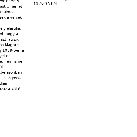
velének is
10 év 33 hét
atást… német
 unalmas
zek a versek
ly elárulja,
ni, hogy a
azt látszik
Hans Magnus
eg 1989-ben a
yetlen
te: nem ismer
ül
etbe azonban
t, világossá
udjam,
zaz a költő