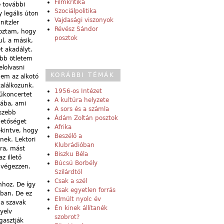
Filmkritika
e további
Szociálpolitika
legális úton
Vajdasági viszonyok
nitzler
Révész Sándor
roztam, hogy
posztok
l, a
másik,
t akadályt.
obb ötletem
lolvasni
KORÁBBI TÉMÁK
nem az alkotó
találkozunk.
1956-os Intézet
dűkoncertet
A kultúra helyzete
mába, ami
A sors és a számla
 szebb
Ádám Zoltán posztok
hetőséget
Afrika
ekintve, hogy
Beszélő a
nek. Lektori
Klubrádióban
ára, mást
Biszku Béla
 illető
Búcsú Borbély
 végezzen.
Szilárdtól
Csak a szél
mhoz. De így
Csak egyetlen forrás
rban. De ez
Elmúlt nyolc év
 a szavak
Én kinek állítanék
yelv
szobrot?
gasztják