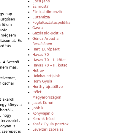
Eörsi Janó
És most?
Etnikai dimenzió
egy nap
Eutanázia
 sürgősen
Foglalkoztatáspolitika
a fülem
Gavra
száz
Gazdaság-politika
an mégsem
Göncz Árpád a
ításomat. És
Beszélőben
rdítás
Harc Európáért
Havas 70
Havas 70 – I. kötet
 A Szerzői
Havas 70 – II. kötet
, nem más,
Hét év
Holokausztjaink
yelvemet,
Horn Gyula
lozófiai
Horthy újratöltve
Ítélet
Magyarországon
t akarok
Jacek Kuroń
egy könyv a
Jobbik
bortól –,
Könyvajánló
m, hogy
Korunk hősei
tervezetet,
Kozák Gyula posztok
hogyan is
Levéltári zabrálás
 szerepét is