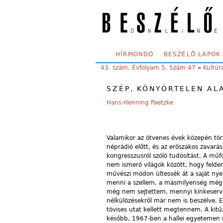
Skip to main content
SECONDARY MENU
HÍRMONDÓ
BESZÉLŐ LAPOK
YOU ARE HERE:
43. szám, Évfolyam 5, Szám 47
»
Kultúr
SZÉP, KÖNYÖRTELEN AL
Hans-Henning Paetzke
Valamikor az ötvenes évek közepén tör
néprádió előtt, és az erőszakos zavará
kongresszusról szóló tudósítást. A mű
nem ismerő világok között, hogy felder
művészi módon ültessék át a saját nyelv
menni a szellem, a másmilyenség még 
még nem sejtettem, mennyi kínkeservvel
nélkülözésekről már nem is beszélve. E
tövises utat kellett megtennem. A kitű
később, 1967-ben a hallei egyetemen m