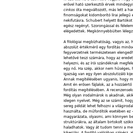
erővel ható szerkesztői érvek mindegyi
cinkos
óta megváltozott, más lett a ha
finomságokat kidomborító lírai jellegű
nekifutásra. Schubert helyett Bartóko
egész regényt. Szorongással és félelem
elégedettek. Megkönnyebbülten lélegz
A filológiai megbízhatóság, vagyis az,
abszolút értékmérő egy fordítás minősé
fegyverzetnek természetesen elengedhet
lehetővé teszi számára, hogy az eredet
helyezni, és az írói szándéknak megfel
egy nő. Ha szép, akkor nem hűséges,
igazság van egy ilyen abszolutizáló kije
Annak megítélésében ugyanis, hogy mi
Amit én erősen fájlalok, az a hozzáért
fordítás megítélésében. A recenzensekr
Még olyan irodalmárok is akadnak, akik 
idegen nyelvet. Még az se számít, hogy
sereg példát lehet felhozni a világiro
használta, de műfordítók esetében ez –
magyarázata, olyasmi, ami könnyen bel
struktúrákra, az általam birtokolt szók
haladhatok. Vagy át tudom tenni a me
kikerülni. A fordító valójában színész,