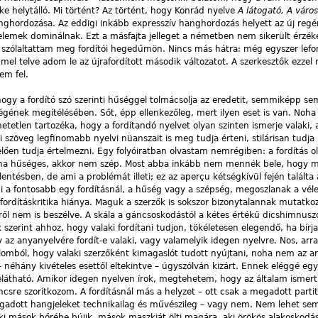
ke helytálló. Mi történt? Az történt, hogy Konrád nyelve
A látogató, A váro
nghordozása. Az eddigi inkább expresszív hanghordozás helyett az új regé
 elemek dominálnak. Ezt a másfajta jelleget a németben nem sikerült érzék
t szólaltattam meg fordítói hegedűmön. Nincs más hátra: még egyszer lefo
mel telve adom le az újrafordított második változatot. A szerkesztők ezzel
em fel.
 hogy a fordító szó szerinti hűséggel tolmácsolja az eredetit, semmiképp se
gének megítélésében. Sőt, épp ellenkezőleg, mert ilyen eset is van. Noha a
etlen tartozéka, hogy a fordítandó nyelvet olyan szinten ismerje valaki,
i szöveg legfinomabb nyelvi nüanszait is meg tudja érteni, stilárisan tudja
elően tudja értelmezni. Egy folyóiratban olvastam nemrégiben: a fordítás o
 ha hűséges, akkor nem szép. Most abba inkább nem mennék bele, hogy 
lentésben, de ami a problémát illeti; ez az aperçu kétségkívül fején találta 
 a fontosabb egy fordításnál, a hűség vagy a szépség, megoszlanak a vé
ő fordításkritika hiánya. Maguk a szerzők is sokszor bizonytalannak mutatko
ől nem is beszélve. A skála a gáncsoskodástól a kétes értékű dicshimnuszo
szerint ahhoz, hogy valaki fordítani tudjon, tökéletesen elegendő, ha bírj
 az anyanyelvére fordít-e valaki, vagy valamelyik idegen nyelvre. Nos, arr
dalomból, hogy valaki szerzőként kimagaslót tudott nyújtani, noha nem az 
 néhány kivételes esettől eltekintve – úgyszólván kizárt. Ennek eléggé eg
átható. Amikor idegen nyelven írok, megtehetem, hogy az általam ismert
incsre szorítkozom. A fordításnál más a helyzet – ott csak a megadott partit
gadott hangjeleket technikailag és művészileg – vagy nem. Nem lehet se
 aki mások bőrébe bújik, mások maszkját ölti magára, aki örökös alakoskodá