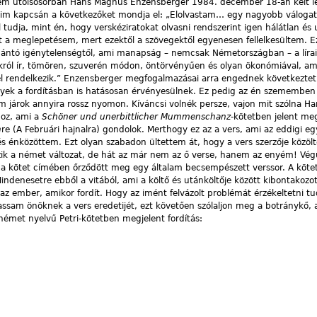
 nem utolsósorban Hans Magnus Enzensberger 1984. december 18-án kelt le
saim kapcsán a következőket mondja el: „Elolvastam… egy nagyobb válog
ól tudja, mint én, hogy verskéziratokat olvasni rendszerint igen hálátlan és
tt a meglepetésem, mert ezektől a szövegektől egyenesen fellelkesültem. E
bántó igénytelenségtől, ami manapság – nemcsak Németországban – a lírai
król ír, tömören, szuverén módon, öntörvényűen és olyan ökonómiával, ame
rendelkezik.” Enzensberger megfogalmazásai arra engednek következtet
egyek a fordításban is hatásosan érvényesülnek. Ez pedig az én szememben 
em járok annyira rossz nyomon. Kíváncsi volnék persze, vajon mit szólna 
hoz, ami a
Schöner und unerbittlicher Mummenschanz
-kötetben jelent m
n
re
(A Februári hajnalra) gondolok. Merthogy ez az a vers, ami az eddigi eg
és énközöttem. Ezt olyan szabadon ültettem át, hogy a vers szerzője közöl
zik a német változat, de hát az már nem az ő verse, hanem az enyém! Vég
a kötet címében őrződött meg egy általam becsempészett verssor. A köt
ndenesetre ebből a vitából, ami a költő és utánköltője között kibontakozot
az ember, amikor fordít. Hogy az imént felvázolt problémát érzékeltetni t
am önöknek a vers eredetijét, ezt követően szólaljon meg a botránykő, a
a német nyelvű Petri-kötetben megjelent fordítás: