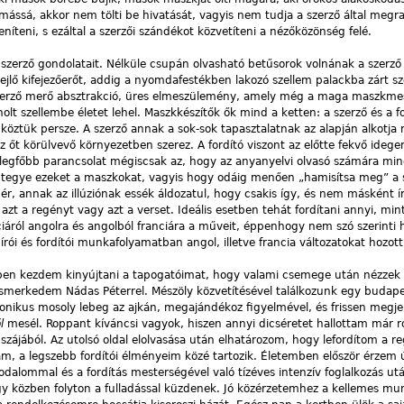
mássá, akkor nem tölti be hivatását, vagyis nem tudja a szerző által megra
íteni, s ezáltal a szerzői szándékot közvetíteni a nézőközönség felé.
i szerző gondolatait. Nélküle csupán olvasható betűsorok volnának a szerző
jlő kifejezőerőt, addig a nyomdafestékben lakozó szellem palackba zárt s
szerző merő absztrakció, üres elmeszülemény, amely még a maga maszkmes
holt szellembe életet lehel. Maszkkészítők ők mind a ketten: a szerző és a f
köztük persze. A szerző annak a sok-sok tapasztalatnak az alapján alkotja
z őt körülvevő környezetben szerez. A fordító viszont az előtte fekvő ideg
 legfőbb parancsolat mégiscsak az, hogy az anyanyelvi olvasó számára min
tegye ezeket a maszkokat, vagyis hogy odáig menően „hamisítsa meg” a 
, annak az illúziónak essék áldozatul, hogy csakis így, és nem másként ír
azt a regényt vagy azt a verset. Ideális esetben tehát fordítani annyi, mint 
nciáról angolra és angolból franciára a műveit, éppenhogy nem szó szerinti
rói és fordítói munkafolyamatban angol, illetve francia változatokat hozott 
zben kezdem kinyújtani a tapogatóimat, hogy valami csemege után nézzek 
merkedem Nádas Péterrel. Mészöly közvetítésével találkozunk egy budape
onikus mosoly lebeg az ajkán, megajándékoz figyelmével, és frissen megje
ől
mesél. Roppant kíváncsi vagyok, hiszen annyi dicséretet hallottam már ró
szájából. Az utolsó oldal elolvasása után elhatározom, hogy lefordítom a re
m, a legszebb fordítói élményeim közé tartozik. Életemben először érzem
odalommal és a fordítás mesterségével való tízéves intenzív foglalkozás utá
 közben folyton a fulladással küzdenek. Jó közérzetemhez a kellemes mun