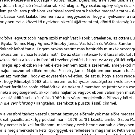
 rendelkezésemre bocsátja kisoroszi házát. Egész nap a kertben ülök a saj
y dúsan burjánzó rózsabokorral, kizárólag az
Egy családregény vége
és a k
om papír: arra próbálom kézírással sorról sorra haladva megszólaltatni – 
tit. Lassanként kialakul bennem az a meggyőződés, hogy a nyelvzene, a rit
nnyiben ezt a közvetítő nyelvben sikerül újjáteremteni, döntő fontosságú e
rdítóval együtt több napra szóló meghívást kapok Straelenbe, az ottani Eu
és Gyula, Nemes Nagy Ágnes, Pilinszky János, Vas István és Weöres Sándor 
yikőnknek lefordítania. Engem szokás szerint más határidős munkák szoron
észíteni a „házi feladataimat”. De az ottani intenzív fordítással eltöltött h
t. Noha a kollektív fordítói tevékenykedést, hiszen ez az együttlét célj
n mégis épp eközben kelnek életre bennem azok a szellemek, amelyektől 
május huszonhetedikén meghal Pilinszky János. Majdnem pontosan a halál
het azt mondani, hogy ez egyszerűen véletlen, de azt is, hogy a sors rend
k, hogy Pilinszkyt 1968 óta ismerem, és hányszor beszélgettem vele azokró
 német fordítása során előadódtak, de nekem álmomban se jutott volna es
 neki a segítségemet, akkor néha hajlamos vagyok ebben valamilyen miszt
re az utánköltéssel elkészülök. 1989-ben végre megjelenik a Pilinszky-kötet
en die Vernichtung
(Hangtalan, szemközt a pusztulással) címmel.
gy a versfordításhoz vezető utamat bizonyos előzmények már előre megsza
 ezt igazolhatnák. Így például már – 1979 és ’81 között, amikor Szabó M
ny verset is le kell fordítanom, mivelhogy ezek benne vannak a könyvben.
or is megismerkedem Petri Györggyel, és felfedezem magamnak Petri verse