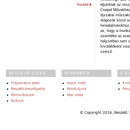
eljutottak az ors
Tovább
Csepel Művekhez 
éjszakai műszakot
dolgozók közül s
forradalmárokhoz.
az, hogy a munk
szemlélte az es
helyzetben sem s
kívülállóként vise
szerző.
BESZÉLŐ ÚJSÁG
HÍRMONDÓ
E-K
Folyamatos jelen
Hazai vizek
Eml
Beszélő-beszélgetés
Mozduljunk
Fény
Roma-dosszié
Más vizek
Kultúra
© Copyright 2016, Beszélő. 