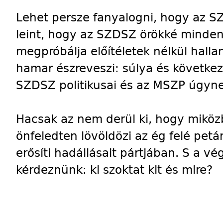
Lehet persze fanyalogni, hogy az S
leint, hogy az SZDSZ örökké minden
megpróbálja előítéletek nélkül hallan
hamar észreveszi: súlya és követke
SZDSZ politikusai és az MSZP úgyne
Hacsak az nem derül ki, hogy miköz
önfeledten lövöldözi az ég felé pet
erősíti hadállásait pártjában. S a v
kérdeznünk: ki szoktat kit és mire?