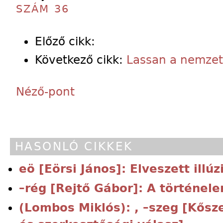
SZÁM 36
Előző cikk:
Következő cikk:
Lassan a nemzett
Néző-pont
HASONLÓ CIKKEK
eö [Eörsi János]: Elveszett illúz
–rég [Rejtő Gábor]: A történel
(Lombos Miklós): , –szeg [Kősze