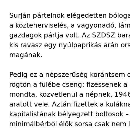
Surján pártelnök elégedetten bólog
a közteherviselés, a vagyonadó, lá
gazdagok pártja volt. Az SZDSZ bar
kis ravasz egy nyúlpaprikás árán o
magának.
Pedig ez a népszerűség korántsem o
rögtön a fülébe cseng: fizessenek a
mondta, közvetlenül a népnek, 1946
aratott vele. Aztán fizettek a kulákn
kapitalistának bélyegzett boltosok –
minimálbérből élők sorsa csak nem l