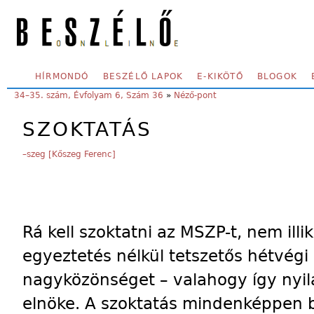
Skip to main content
SECONDARY MENU
HÍRMONDÓ
BESZÉLŐ LAPOK
E-KIKÖTŐ
BLOGOK
YOU ARE HERE:
34–35. szám, Évfolyam 6, Szám 36
»
Néző-pont
SZOKTATÁS
–szeg [Kőszeg Ferenc]
Rá kell szoktatni az MSZP-t, nem illik
egyeztetés nélkül tetszetős hétvégi
nagyközönséget – valahogy így nyil
elnöke. A szoktatás mindenképpen b