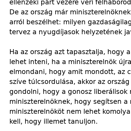
ellenzéki párt vezére veri felháborod
De az ország már miniszterelnöknek 
arról beszélhet: milyen gazdaságil
tervez a nyugdíjasok helyzetének ja
Ha az ország azt tapasztalja, hogy a
lehet inteni, ha a miniszterelnök új
elmondani, hogy amit mondott, az csa
szíve túlcsordulása, akkor az ország
gondolni, hogy a gonosz liberálisok
miniszterelnöknek, hogy segítsen a
miniszterelnököt nem lehet komolya
kell, hogy illemet tanuljon.