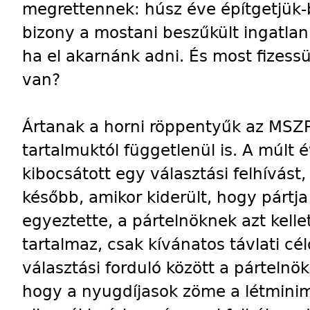
megrettennek: húsz éve építgetjük-b
bizony a mostani beszűkült ingatlanp
ha el akarnánk adni. És most fizessü
van?
Ártanak a horni röppentyűk az MSZ
tartalmuktól függetlenül is. A múlt
kibocsátott egy választási felhívás
később, amikor kiderült, hogy pártj
egyeztette, a pártelnöknek azt kel
tartalmaz, csak kívánatos távlati cé
választási forduló között a pártelnö
hogy a nyugdíjasok zöme a létminim