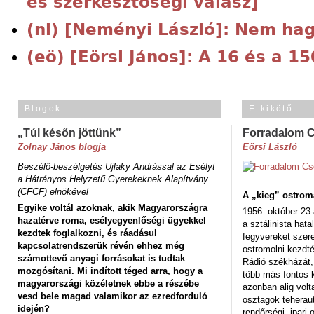
és szerkesztőségi válasz]
(nl) [Neményi László]: Nem hag
(eö) [Eörsi János]: A 16 és a 15
Blogok
E-kikötő
„Túl későn jöttünk”
Forradalom 
Zolnay János blogja
Eörsi László
Beszélő-beszélgetés Ujlaky Andrással az Esélyt
a Hátrányos Helyzetű Gyerekeknek Alapítvány
(CFCF) elnökével
A „kieg” ostrom
Egyike voltál azoknak, akik Magyarországra
1956. október 23-
hazatérve roma, esélyegyenlőségi ügyekkel
a sztálinista hat
kezdtek foglalkozni, és ráadásul
fegyvereket szere
kapcsolatrendszerük révén ehhez még
ostromolni kezdt
számottevő anyagi forrásokat is tudtak
Rádió székházát,
mozgósítani. Mi indított téged arra, hogy a
több más fontos 
magyarországi közéletnek ebbe a részébe
azonban alig volt
vesd bele magad valamikor az ezredforduló
osztagok teheraut
idején?
rendőrségi, ipar