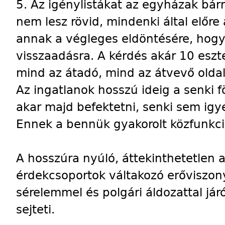
5. Az igénylistákat az egyházak bárm
nem lesz rövid, mindenki által előre 
annak a végleges eldöntésére, hogy
visszaadásra. A kérdés akár 10 eszt
mind az átadó, mind az átvevő olda
Az ingatlanok hosszú ideig a senki 
akar majd befektetni, senki sem igy
Ennek a bennük gyakorolt közfunkció
A hosszúra nyúló, áttekinthetetlen
érdekcsoportok váltakozó erőviszonya
sérelemmel és polgári áldozattal jár
sejteti.