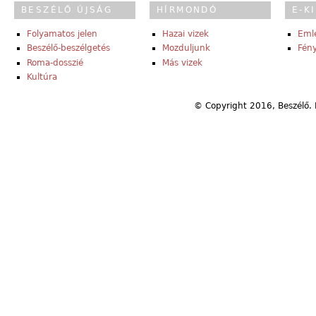
BESZÉLŐ ÚJSÁG
HÍRMONDÓ
E-K
Folyamatos jelen
Hazai vizek
Eml
Beszélő-beszélgetés
Mozduljunk
Fény
Roma-dosszié
Más vizek
Kultúra
© Copyright 2016, Beszélő. 