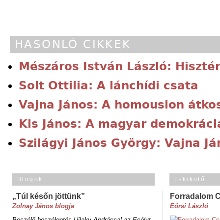
HASONLÓ CIKKEK
Mészáros István László: Hiszté
Solt Ottilia: A lánchídi csata
Vajna János: A homousion átko
Kis János: A magyar demokráci
Szilágyi János György: Vajna J
Blogok
E-kikötő
„Túl későn jöttünk”
Forradalom 
Zolnay János blogja
Eörsi László
Beszélő-beszélgetés Ujlaky Andrással az Esélyt