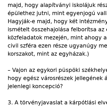
majd, hogy alapítványi iskolájuk ré
épülethez jutni, mint egyenjogú val
Hagyják-e majd, hogy két intézmény
ismételt összehajolása felborítsa a
közfeladatok mezején, mint ahogy az
civil szféra ezen része ugyanúgy me
korszakot, mint az egyházak.)
– Vajon az egykori püspöki székhely
hogy egész városrészek jellegének á
jelenlegi koncepció?
3. A törvényjavaslat a kárpótlási elve