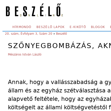
Skip to main content
SECONDARY MENU
HÍRMONDÓ
BESZÉLŐ LAPOK
E-KIKÖTŐ
BLOGOK
YOU ARE HERE:
20. szám, Évfolyam 3, Szám 20
»
Beszélő
SZŐNYEGBOMBÁZÁS, AK
Mészáros István László
Annak, hogy a vallásszabadság a gy
állam és az egyház szétválasztása a 
alapvető feltétele, hogy az egyháza
költségeit az állami költségvetéstől 