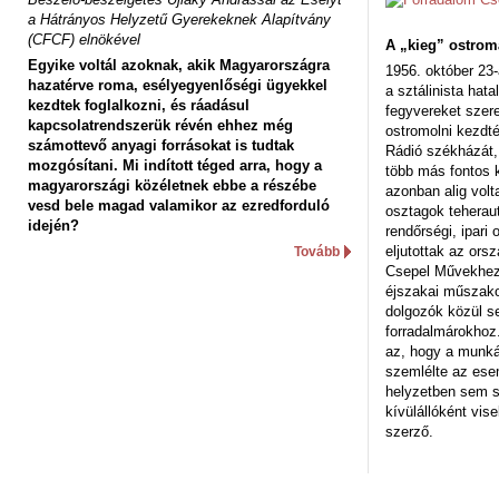
a Hátrányos Helyzetű Gyerekeknek Alapítvány
(CFCF) elnökével
A „kieg” ostrom
Egyike voltál azoknak, akik Magyarországra
1956. október 23-
hazatérve roma, esélyegyenlőségi ügyekkel
a sztálinista hat
kezdtek foglalkozni, és ráadásul
fegyvereket szere
kapcsolatrendszerük révén ehhez még
ostromolni kezdt
számottevő anyagi forrásokat is tudtak
Rádió székházát,
mozgósítani. Mi indított téged arra, hogy a
több más fontos 
magyarországi közéletnek ebbe a részébe
azonban alig volt
vesd bele magad valamikor az ezredforduló
osztagok teheraut
idején?
rendőrségi, ipar
eljutottak az ors
Tovább
Csepel Művekhez 
éjszakai műszakot
dolgozók közül s
forradalmárokhoz.
az, hogy a munk
szemlélte az es
helyzetben sem s
kívülállóként vise
szerző.