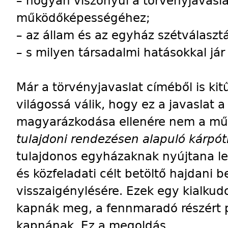
– hogyan viszonyul a törvényjavasl
működőképességéhez;
– az állam és az egyház szétválaszt
– s milyen társadalmi hatásokkal jár
Már a törvényjavaslat címéből is kit
világossá válik, hogy ez a javaslat
magyarázkodása ellenére nem a m
tulajdoni rendezésen alapuló kárpó
tulajdonos egyházaknak nyújtana le
és közfeladati célt betöltő hajdani b
visszaigénylésére. Ezek egy kialkud
kapnák meg, a fennmaradó részért p
kapnának. Ez a megoldás