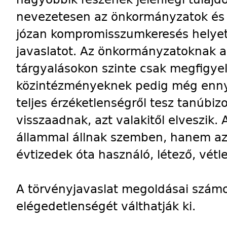
nevezetesen az önkormányzatok és
józan kompromisszumkeresés helyet
javaslatot. Az önkormányzatoknak a
tárgyalásokon szinte csak megfigyelő
közintézményeknek pedig még ennyit
teljes érzéketlenségről tesz tanúbi
visszaadnak, azt valakitől elveszik.
állammal állnak szemben, hanem az
évtizedek óta használó, létező, vétl
A törvényjavaslat megoldásai számo
elégedetlenségét válthatják ki.