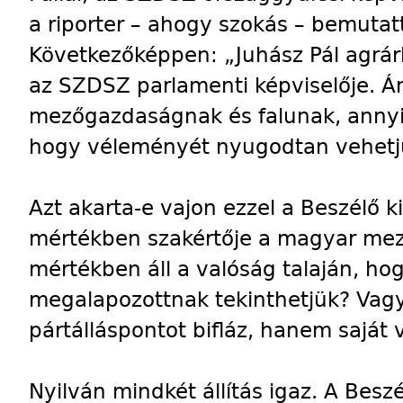
a riporter – ahogy szokás – bemutatt
Következőképpen: „Juhász Pál agrár
az SZDSZ parlamenti képviselője. Á
mezőgazdaságnak és falunak, annyira
hogy véleményét nyugodtan vehetjük
Azt akarta-e vajon ezzel a Beszélő ki
mértékben szakértője a magyar me
mértékben áll a valóság talaján, h
megalapozottnak tekinthetjük? Vagy
pártálláspontot bifláz, hanem saját
Nyilván mindkét állítás igaz. A Bes