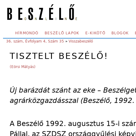
Skip to main content
SECONDARY MENU
HÍRMONDÓ
BESZÉLŐ LAPOK
E-KIKÖTŐ
BLOGOK
YOU ARE HERE:
36. szám, Évfolyam 4, Szám 35
»
Visszabeszélő
TISZTELT BESZÉLŐ!
(Eörsi Mátyás)
Új barázdát szánt az eke – Beszélge
agrárközgazdásszal (Beszélő, 1992.
A Beszélő 1992. augusztus 15-i szám
Pállal, az SZDSZ országgyűlési képvi