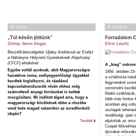
Blogok
E-kikötő
„Túl későn jöttünk”
Forradalom 
Zolnay János blogja
Eörsi László
Beszélő-beszélgetés Ujlaky Andrással az Esélyt
a Hátrányos Helyzetű Gyerekeknek Alapítvány
(CFCF) elnökével
A „kieg” ostrom
Egyike voltál azoknak, akik Magyarországra
1956. október 23-
hazatérve roma, esélyegyenlőségi ügyekkel
a sztálinista hat
kezdtek foglalkozni, és ráadásul
fegyvereket szere
kapcsolatrendszerük révén ehhez még
ostromolni kezdt
számottevő anyagi forrásokat is tudtak
Rádió székházát,
mozgósítani. Mi indított téged arra, hogy a
több más fontos 
magyarországi közéletnek ebbe a részébe
azonban alig volt
vesd bele magad valamikor az ezredforduló
osztagok teheraut
idején?
rendőrségi, ipar
eljutottak az ors
Tovább
Csepel Művekhez 
éjszakai műszakot