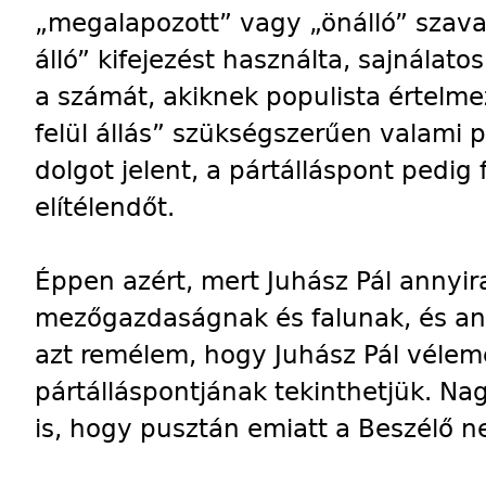
„megalapozott” vagy „önálló” szavak
álló” kifejezést használta, sajnála
a számát, akiknek populista értelm
felül állás” szükségszerűen valami p
dolgot jelent, a pártálláspont pedig
elítélendőt.
Éppen azért, mert Juhász Pál annyir
mezőgazdaságnak és falunak, és anny
azt remélem, hogy Juhász Pál vél
pártálláspontjának tekinthetjük. N
is, hogy pusztán emiatt a Beszélő n