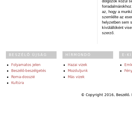
dolgozók közül s
forradalmárokhoz.
az, hogy a munk
szemlélte az es
helyzetben sem s
kívülállóként vise
szerző.
BESZÉLŐ ÚJSÁG
HÍRMONDÓ
E-K
Folyamatos jelen
Hazai vizek
Eml
Beszélő-beszélgetés
Mozduljunk
Fény
Roma-dosszié
Más vizek
Kultúra
© Copyright 2016, Beszélő. 