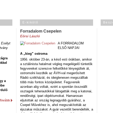
E-kikötő
Besz
Forradalom Csepelen
Eörsi László
 Esélyt
A FORRADALOM
tvány
ELSŐ NAPJAI
A „kieg” ostroma
zágra
1956. október 23-án, a késő esti órákban, amikor
ekkel
a sztálinista hatalmat végleg megelégelő tüntetők
fegyvereket szerezve felkelőkké lényegültek át,
ostromolni kezdték az ÁVH-val megerősített
Rádió székházát, és ideiglenesen megszálltak
gy a
több más fontos középületet. Fegyvereik
ébe
azonban alig voltak, ezért a spontán összeállt
rduló
osztagok teherautókkal látogatták meg a katonai,
rendőrségi, ipari objektumokat. Hamarosan
eljutottak az ország legnagyobb gyárához, a
Tovább
Csepel Művekhez is, ahol megszakították az
éjszakai műszakot. A gyár vezetőit berendelték, a