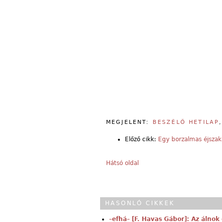
MEGJELENT:
BESZÉLŐ HETILAP
Előző cikk:
Egy borzalmas éjszak
Hátsó oldal
HASONLÓ CIKKEK
–efhá– [F. Havas Gábor]: Az álnok