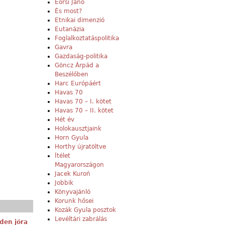
Eörsi Janó
És most?
Etnikai dimenzió
Eutanázia
Foglalkoztatáspolitika
Gavra
Gazdaság-politika
Göncz Árpád a
Beszélőben
Harc Európáért
Havas 70
Havas 70 – I. kötet
Havas 70 – II. kötet
Hét év
Holokausztjaink
Horn Gyula
Horthy újratöltve
Ítélet
Magyarországon
Jacek Kuroń
Jobbik
Könyvajánló
Korunk hősei
Kozák Gyula posztok
Levéltári zabrálás
den jóra