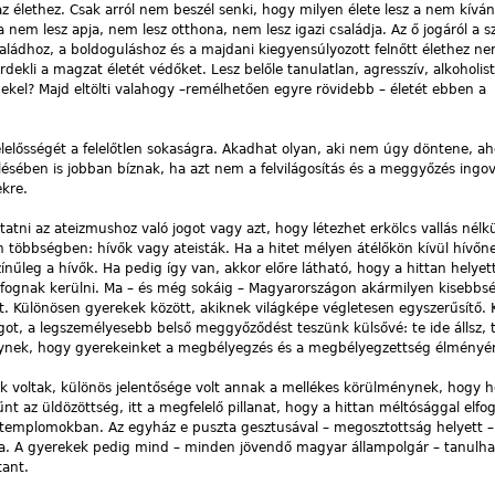
z élethez. Csak arról nem beszél senki, hogy milyen élete lesz a nem kíván
em lesz apja, nem lesz otthona, nem lesz igazi családja. Az ő jogáról a s
ládhoz, a boldoguláshoz és a majdani kiegyensúlyozott felnőtt élethez nem
ekli a magzat életét védőket. Lesz belőle tanulatlan, agresszív, alkoholist
rdekel? Majd eltölti valahogy –remélhetően egyre rövidebb – életét ebben a
elősségét a felelőtlen sokaságra. Akadhat olyan, aki nem úgy döntene, a
lésében is jobban bíznak, ha azt nem a felvilágosítás és a meggyőzés ingo
ekre.
atni az ateizmushoz való jogot vagy azt, hogy létezhet erkölcs vallás nélk
többségben: hívők vagy ateisták. Ha a hitet mélyen átélőkön kívül hívőn
színűleg a hívők. Ha pedig így van, akkor előre látható, hogy a hittan helyet
 fognak kerülni. Ma – és még sokáig – Magyarországon akármilyen kisebbs
. Különösen gyerekek között, akiknek világképe végletesen egyszerűsítő.
got, a legszemélyesebb belső meggyőződést teszünk külsővé: te ide állsz, 
élynek, hogy gyerekeinket a megbélyegzés és a megbélyegzettség élményér
k voltak, különös jelentősége volt annak a mellékes körülménynek, hogy h
t az üldözöttség, itt a megfelelő pillanat, hogy a hittan méltósággal elfo
n, a templomokban. Az egyház e puszta gesztusával – megosztottság helyett 
óra. A gyerekek pedig mind – minden jövendő magyar állampolgár – tanulh
tant.