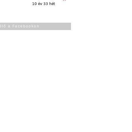
10 év 33 hét
élő a Facebookon