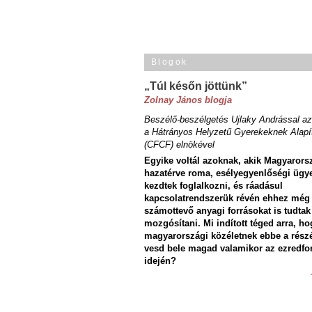
Blogok
„Túl későn jöttünk”
Zolnay János blogja
Beszélő-beszélgetés Ujlaky Andrással az
a Hátrányos Helyzetű Gyerekeknek Alapí
(CFCF) elnökével
Egyike voltál azoknak, akik Magyarors
hazatérve roma, esélyegyenlőségi ügy
kezdtek foglalkozni, és ráadásul
kapcsolatrendszerük révén ehhez még
számottevő anyagi forrásokat is tudtak
mozgósítani. Mi indított téged arra, ho
magyarországi közéletnek ebbe a rész
vesd bele magad valamikor az ezredfo
idején?