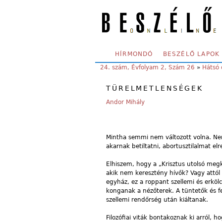
Skip to main content
SECONDARY MENU
HÍRMONDÓ
BESZÉLŐ LAPOK
YOU ARE HERE:
24. szám, Évfolyam 2, Szám 26
»
Hátsó 
TÜRELMETLENSÉGEK
Andor Mihály
Mintha semmi nem változott volna. Nem 
akarnak betiltatni, abortusztilalmat el
Elhiszem, hogy a „Krisztus utolsó meg
akik nem keresztény hívők? Vagy attól 
egyház, ez a roppant szellemi és erkölc
konganak a nézőterek. A tüntetők és 
szellemi rendőrség után kiáltanak.
Filozófiai viták bontakoznak ki arról, 