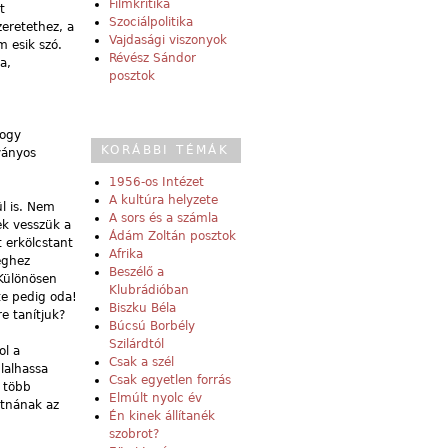
Filmkritika
t
Szociálpolitika
zeretethez, a
Vajdasági viszonyok
 esik szó.
Révész Sándor
a,
posztok
hogy
KORÁBBI TÉMÁK
ványos
1956-os Intézet
A kultúra helyzete
ül is. Nem
A sors és a számla
ek vesszük a
Ádám Zoltán posztok
t erkölcstant
Afrika
éghez
Beszélő a
 Különösen
Klubrádióban
te pedig oda!
Biszku Béla
e tanítjuk?
Búcsú Borbély
Szilárdtól
ol a
Csak a szél
glalhassa
Csak egyetlen forrás
– több
Elmúlt nyolc év
atnának az
Én kinek állítanék
szobrot?