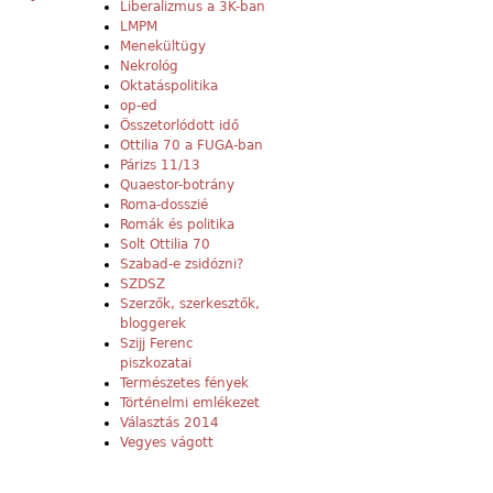
Liberalizmus a 3K-ban
LMPM
Menekültügy
Nekrológ
Oktatáspolitika
op-ed
Összetorlódott idő
Ottilia 70 a FUGA-ban
Párizs 11/13
Quaestor-botrány
Roma-dosszié
Romák és politika
Solt Ottilia 70
Szabad-e zsidózni?
SZDSZ
Szerzők, szerkesztők,
bloggerek
Szijj Ferenc
piszkozatai
Természetes fények
Történelmi emlékezet
Választás 2014
Vegyes vágott