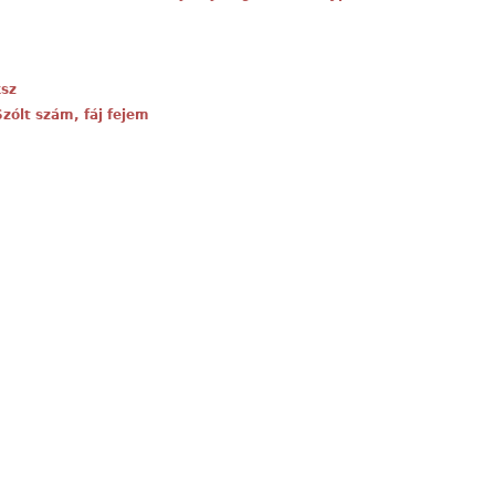
ksz
Szólt szám, fáj fejem