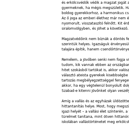
és erkölcsvédők védik a magzat jogát a
gyermeknek, ha mégis megszületik. Ha n
boldog gyerekkorhoz, a harmonikus csa
Az ő joga az emberi élethez már nem érd
nyomorult, visszataszító felnőtt. Kit é
siralomvölgyben, és jöhet a következő.
Magzatvédőink nem bíznák a döntés fel
szerintük helyes. Igazságuk érvényesü
talajára építik, hanem csendőrtörvény
Remélem, a jövőben senki nem fogja vit
tudom, kik vannak ebben az országban 
hitet szokásból tartókat is, akkor való
választó ateista gyerekek kisebbségbe
tartozás megbélyegzettséggel fenyeget
akkor, ha egy végtelenül bonyolult dol
Szabad-e kitenni jövőnket olyan vesz
Amíg a vallás és az egyházak üldözötte
hittantanítás helye. Most, hogy megszűn
igazi helyét – a vallási élet színteré
türelmet tanítana, mint ötven hittan
iskolában vallástörténetet meg erkölcs