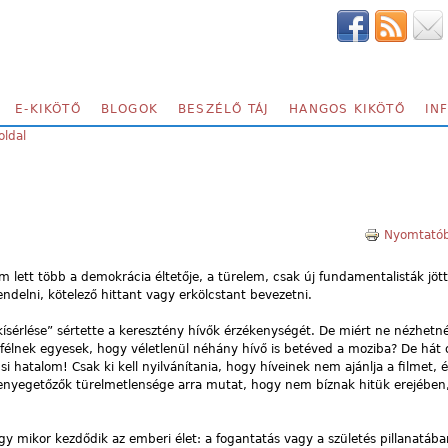
E-KIKÖTŐ
BLOGOK
BESZÉLŐ TÁJ
HANGOS KIKÖTŐ
IN
oldal
Nyomtatób
lett több a demokrácia éltetője, a türelem, csak új fundamentalisták jött
rendelni, kötelező hittant vagy erkölcstant bevezetni.
kísérlése” sértette a keresztény hívők érzékenységét. De miért ne nézhet
félnek egyesek, hogy véletlenül néhány hívő is betéved a moziba? De hát 
si hatalom! Csak ki kell nyilvánítania, hogy híveinek nem ajánlja a filmet, 
fenyegetőzők türelmetlensége arra mutat, hogy nem bíznak hitük erejében
hogy mikor kezdődik az emberi élet: a fogantatás vagy a születés pillanatába