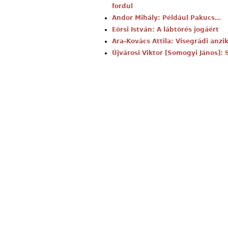
fordul
Andor Mihály: Például Pakucs…
Eörsi István: A lábtörés jogáért
Ara-Kovács Attila: Visegrádi anzi
Újvárosi Viktor [Somogyi János]: 