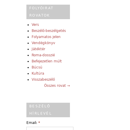
FOLYÓIRAT
ROVATOK
Vers
Beszélő-beszélgetés
Folyamatos jelen
Vendégkönyv
Játéktér
Roma-dosszié
Befejezetlen múlt
Búcsú
Kultúra
Visszabeszélő
Összes rovat →
BESZÉLŐ
HÍRLEVÉL
Email:
*