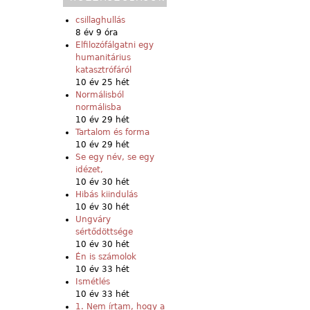
csillaghullás
8 év 9 óra
Elfilozófálgatni egy
humanitárius
katasztrófáról
10 év 25 hét
Normálisból
normálisba
10 év 29 hét
Tartalom és forma
10 év 29 hét
Se egy név, se egy
idézet,
10 év 30 hét
Hibás kiindulás
10 év 30 hét
Ungváry
sértődöttsége
10 év 30 hét
Én is számolok
10 év 33 hét
Ismétlés
10 év 33 hét
1. Nem írtam, hogy a