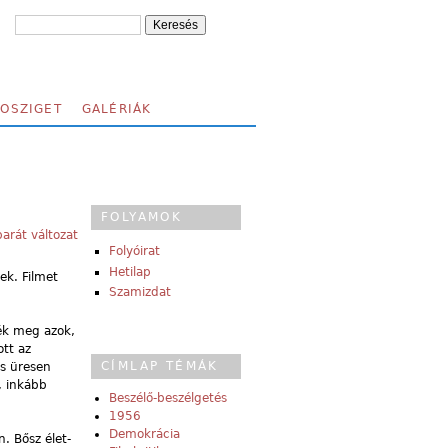
FOSZIGET
GALÉRIÁK
FOLYAMOK
arát változat
Folyóirat
Hetilap
ek. Filmet
Szamizdat
nék meg azok,
ott az
CÍMLAP TÉMÁK
és üresen
, inkább
Beszélő-beszélgetés
1956
Demokrácia
n. Bősz élet-