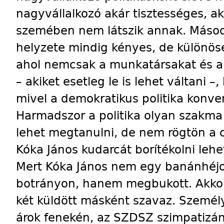
nagyvállalkozó akár tisztességes, a
szemében nem látszik annak. Másod
helyzete mindig kényes, de különöse
ahol nemcsak a munkatársakat és a 
– akiket esetleg le is lehet váltani 
mivel a demokratikus politika konvert
Harmadszor a politika olyan szakma
lehet megtanulni, de nem rögtön a c
Kóka János kudarcát borítékolni lehet
Mert Kóka János nem egy banánhéjon 
botrányon, hanem megbukott. Akkor i
két küldött másként szavaz. Személ
árok fenekén, az SZDSZ szimpatizáns