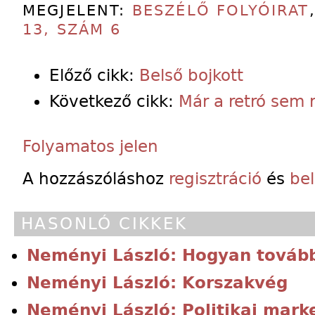
MEGJELENT:
BESZÉLŐ FOLYÓIRAT
13, SZÁM 6
Előző cikk:
Belső bojkott
Következő cikk:
Már a retró sem r
Folyamatos jelen
A hozzászóláshoz
regisztráció
és
be
HASONLÓ CIKKEK
Neményi László: Hogyan tovább
Neményi László: Korszakvég
Neményi László: Politikai mark