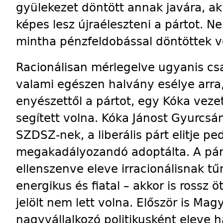
gyülekezet döntött annak javára, ak
képes lesz újraéleszteni a pártot.
mintha pénzfeldobással döntöttek v
Racionálisan mérlegelve ugyanis cs
valami egészen halvány esélye arr
enyészettől a pártot, egy Kóka vez
segített volna. Kóka Jánost Gyurcsány
SZDSZ-nek, a liberális párt elitje p
megakadályozandó adoptálta. A párt
ellenszenve eleve irracionálisnak tű
energikus és fiatal – akkor is rossz öt
jelölt nem lett volna. Először is Ma
nagyvállalkozó politikusként eleve h