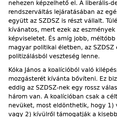
nehezen képzelhető el. A liberális-
rendszerváltás lejáratásában az egés
együtt az SZDSZ is részt vállalt. Tú
kívánatos, mert ezek az eszmények 
képviseletet. És amíg jobb, méltóbb 
magyar politikai életben, az SZDSZ
politizálásból veszteség lenne.
Kóka János a koalícióból való kilépé
mozgásterét kívánta bővíteni. Ez biz
eddig az SZDSZ-nek egy rossz válas
három van. A koalícióban csak a cé
nevüket, most eldönthetik, hogy 1) 
vagy 2) kívülről támogatják a kisebb