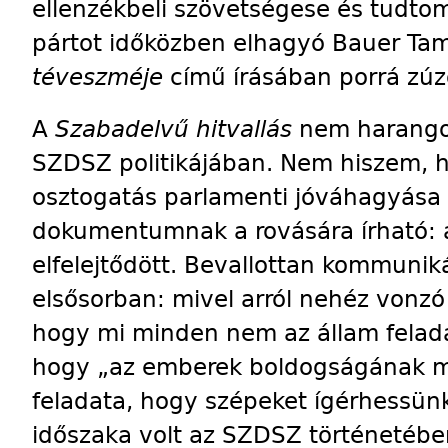
ellenzékbeli szövetségese és tudto
pártot időközben elhagyó Bauer T
téveszméje
című írásában porrá zúz
A
Szabadelvű hitvallás
nem harangoz
SZDSZ politikájában. Nem hiszem, 
osztogatás parlamenti jóváhagyása
dokumentumnak a rovására írható: 
elfelejtődött. Beval­lot­tan kommunik
elsősorban: mivel arról nehéz vonz
hogy mi minden nem az állam felada
hogy „az emberek boldogságának me
feladata, hogy szépeket ígérhessün
időszaka volt az SZDSZ történetébe