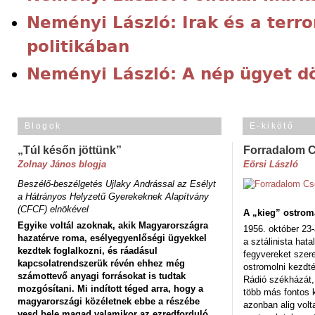
Neményi László: Irak és a terr
politikában
Neményi László: A nép ügyet d
Blogok
E-kikötő
„Túl későn jöttünk”
Forradalom 
Zolnay János blogja
Eörsi László
Beszélő-beszélgetés Ujlaky Andrással az Esélyt
a Hátrányos Helyzetű Gyerekeknek Alapítvány
(CFCF) elnökével
A „kieg” ostrom
Egyike voltál azoknak, akik Magyarországra
1956. október 23-
hazatérve roma, esélyegyenlőségi ügyekkel
a sztálinista hat
kezdtek foglalkozni, és ráadásul
fegyvereket szere
kapcsolatrendszerük révén ehhez még
ostromolni kezdt
számottevő anyagi forrásokat is tudtak
Rádió székházát,
mozgósítani. Mi indított téged arra, hogy a
több más fontos 
magyarországi közéletnek ebbe a részébe
azonban alig volt
vesd bele magad valamikor az ezredforduló