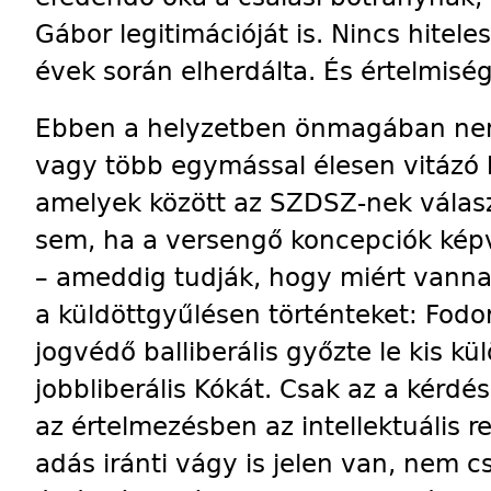
Gábor legitimációját is. Nincs hitele
évek során elherdálta. És értelmiség
Ebben a helyzetben önmagában nem 
vagy több egymással élesen vitázó k
amelyek között az SZDSZ-nek válasz
sem, ha a versengő koncepciók kép
– ameddig tudják, hogy miért vannak
a küldöttgyűlésen történteket: Fodor,
jogvédő balliberális győzte le kis k
jobbliberális Kókát. Csak az a kérd
az értelmezésben az intellektuális 
adás iránti vágy is jelen van, nem c