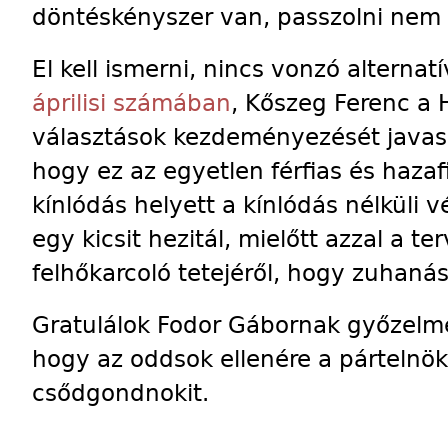
döntéskényszer van, passzolni nem 
El kell ismerni, nincs vonzó alterna
áprilisi számában
, Kőszeg Ferenc a 
választások kezdeményezését javas
hogy ez az egyetlen férfias és hazafi
kínlódás helyett a kínlódás nélküli 
egy kicsit hezitál, mielőtt azzal a t
felhőkarcoló tetejéről, hogy zuhaná
Gratulálok Fodor Gábornak győzelm
hogy az oddsok ellenére a pártelnök
csődgondnokit.