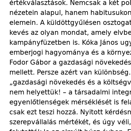
értékválasztások. Nemcsak a két pol
nézetein alapul, hanem habitusukon
elemein. A küldöttgyűlésen osztog
kevés az olyan mondat, amely elvb
kampányfüzetben is. Kóka János ug
emberjogi hagyománya és a környez
Fodor Gábor a gazdasági növekedés 
mellett. Persze azért van különbség
„gazdasági növekedés és a költségv
nem helyettük! – a társadalmi integ
egyenlőtlenségek mérséklését is fe
csak ezt teszi hozzá. Nyitott kér­­dés
szerepvállalás mértékét, és úgy véli,