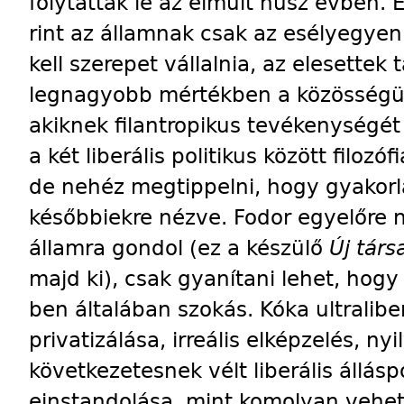
folytatták le az elmúlt húsz évben.
rint az államnak csak az esélyegyen
kell szerepet vállalnia, az elesettek
legnagyobb mértékben a közösségüké
akiknek filantropikus tevékenységét 
a két liberális politikus között filozó
de nehéz megtippelni, hogy gyakorlat
későbbiekre nézve. Fodor egyelőre 
államra gondol (ez a készülő
Új társ
majd ki), csak gyanítani lehet, hog
ben általában szokás. Kóka ultraliberá
privatizálása, irreális elképzelés, ny
következetesnek vélt liberális állás
einstandolása, mint komolyan vehető 