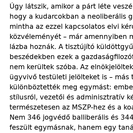
Úgy látszik, amikor a párt léte veszé
hogy a kudarcokban a neoliberális 
mintha az ezzel kapcsolatos elvi ké
közvéleményét – már amennyiben m
lázba hoznák. A tisztújító küldöttgy
beszédekben ezek a gazdaságfilozóf
nem kerültek szóba. Az elnökjelöltek
ügyvivő testületi jelölteket is – má
különböztették meg egymást: emberi 
stílusról, vezetői és adminisztratív 
természetesen az MSZP-hez és a koal
Nem 346 jogvédő balliberális és 344 
feszült egymásnak, hanem egy taná