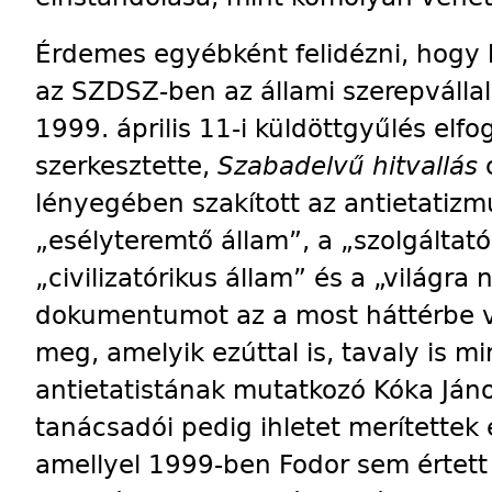
Érdemes egyébként felidézni, hogy ki
az SZDSZ-ben az állami szerepvállal
1999. április 11-i küldött­gyűlés elf
szerkesztette,
Sza­bad­elvű hitvallás
lé­nye­gében szakított az antietatizmu
„esélyteremtő állam”, a „szolgáltató 
„civilizatórikus állam” és a „világra 
dokumentumot az a most háttérbe vo
meg, amelyik ezúttal is, tavaly is 
antietatistának mutatkozó Kóka Jáno
tanácsadói pedig ihletet merítette
amellyel 1999-ben Fodor sem értett 