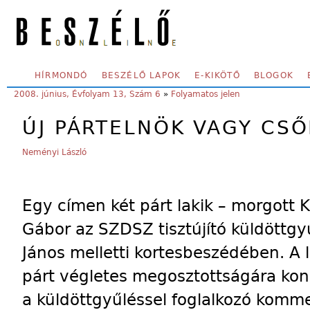
Skip to main content
SECONDARY MENU
HÍRMONDÓ
BESZÉLŐ LAPOK
E-KIKÖTŐ
BLOGOK
YOU ARE HERE:
2008. június, Évfolyam 13, Szám 6
»
Folyamatos jelen
ÚJ PÁRTELNÖK VAGY C
Neményi László
Egy címen két párt lakik – morgott 
Gábor az SZDSZ tisztújító küldöttg
János melletti kortesbeszédében. A l
párt végletes megosztottságára kon
a küldöttgyűléssel foglalkozó komm