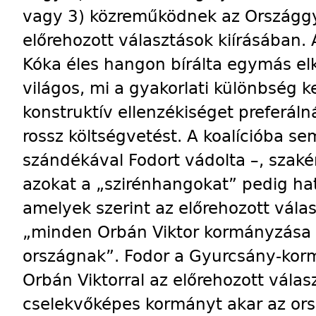
vagy 3) közreműködnek az Országgy
előrehozott választások kiírásában.
Kóka éles hangon bírálta egymás el
világos, mi a gyakorlati különbség k
konstruktív ellenzékiséget preferá
rossz költségvetést. A koalícióba s
szándékával Fodort vádolta –, szaké
azokat a „szirénhangokat” pedig hat
amelyek szerint az előrehozott vála
„minden Orbán Viktor kormányzása al
országnak”. Fodor a Gyurcsány-kor
Orbán Viktorral az előrehozott válas
cselekvőképes kormányt akar az ors