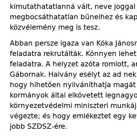
kimutathatatlanná vált, neve joggal
megbocsáthatatlan bűneihez és kapit
közvélemény meg is tesz.
Abban persze igaza van Kóka Jánosn
feladatra rekrutálták. Könnyen lehe
feladatra. A helyzet azóta romlott, 
Gábornak. Halvány esélyt az ad nek
hogy hihetően nyilváníthatja magát
kormányok által elkövetett legnag
környezetvédelmi miniszteri munká
végezte; és hogy emlékeztet egy ke
jobb SZDSZ-ére.