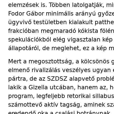
elemzések is. Többen latolgatják, mi
Fodor Gábor minimális arányú győz
ügyvivő testületben kialakult patthe
frakcióban megmaradó kókista fölény 
spekulációkból elég vigasztalan kép r
állapotáról, de meglehet, ez a kép m
Mert a megosztottság, a kölcsönös
elmenő rivalizálás veszélyes ugyan 
pártra, de az SZDSZ alapvető probl
lakik a Gizella utcában, hanem az, 
program, legfeljebb retorikai sillab
számottevő aktív tagság, aminek sz
eredendő oka a csalási botránynak,