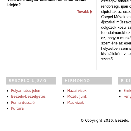
osztagok teheraut
idején?
rendőrségi, ipar
eljutottak az ors
Tovább
Csepel Művekhez 
éjszakai műszakot
dolgozók közül s
forradalmárokhoz.
az, hogy a munk
szemlélte az es
helyzetben sem s
kívülállóként vise
szerző.
BESZÉLŐ ÚJSÁG
HÍRMONDÓ
E-K
Folyamatos jelen
Hazai vizek
Eml
Beszélő-beszélgetés
Mozduljunk
Fény
Roma-dosszié
Más vizek
Kultúra
© Copyright 2016, Beszélő. 